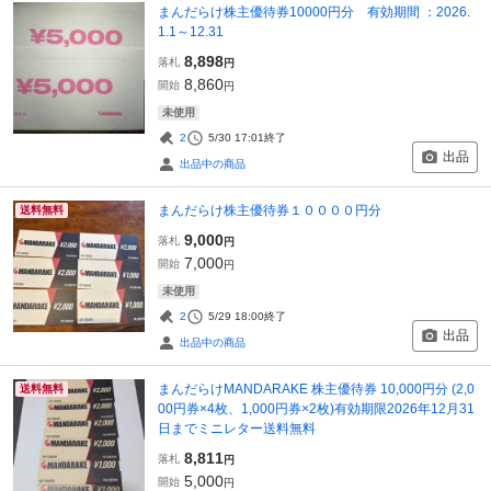
まんだらけ株主優待券10000円分 有効期間 ：2026.
1.1～12.31
8,898
落札
円
8,860
開始
円
未使用
2
5/30 17:01
終了
出品
出品中の商品
まんだらけ株主優待券１００００円分
送料無料
9,000
落札
円
7,000
開始
円
未使用
2
5/29 18:00
終了
出品
出品中の商品
まんだらけMANDARAKE 株主優待券 10,000円分 (2,0
送料無料
00円券×4枚、1,000円券×2枚)有効期限2026年12月31
日までミニレター送料無料
8,811
落札
円
5,000
開始
円