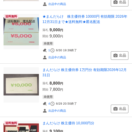
出品
出品中の商品
★まんだらけ 株主優待券 10000円 有効期限 2026年
送料無料
12月31日まで★送料無料★匿名配送
9,000
落札
円
9,000
開始
円
未使用
1
6/30 19:39
終了
出品
出品中の商品
まんだらけ 株主優待券 1万円分 有効期限2026年12月
31日
8,800
落札
円
7,800
開始
円
未使用
4
6/29 20:50
終了
出品
出品中の商品
まんだらけ 株主優待 10,000円分
送料無料
9,100
落札
円