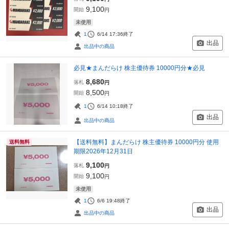
9,100
開始
円
未使用
1
6/14 17:36
終了
出品
出品中の商品
必見★まんだらけ 株主優待券 10000円分★必見
8,680
落札
円
8,500
開始
円
1
6/14 10:18
終了
出品
出品中の商品
【送料無料】まんだらけ 株主優待券 10000円分 使用
送料無料
期限2026年12月31日
9,100
落札
円
9,100
開始
円
未使用
1
6/6 19:48
終了
出品
出品中の商品