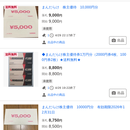
まんだらけ 株主優待 10,000円分
送料無料
9,000
落札
円
9,000
開始
円
未使用
1
4/29 22:17
終了
出品
出品中の商品
◆まんだらけ株主優待券1万円分（2000円券4枚、100
送料無料
0円券2枚）★送料無料★
8,800
落札
円
8,800
開始
円
未使用
1
4/26 19:22
終了
出品
出品中の商品
まんだらけ株主優待 10000円分 有効期限2026年1
2月31日
8,750
落札
円
8,500
開始
円