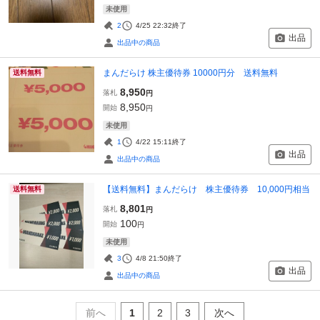
未使用
2
4/25 22:32
終了
出品
出品中の商品
まんだらけ 株主優待券 10000円分 送料無料
送料無料
8,950
落札
円
8,950
開始
円
未使用
1
4/22 15:11
終了
出品
出品中の商品
【送料無料】まんだらけ 株主優待券 10,000円相当
送料無料
8,801
落札
円
100
開始
円
未使用
3
4/8 21:50
終了
出品
出品中の商品
前へ
1
2
3
次へ