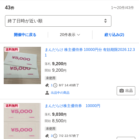
43
1
〜
20
件/
43
件
件
終了日時が近い順
開催中に戻る
20件表示
絞り込み
(2)
まんだらけ 株主優待券 10000円分 有効期限2026.12.3
送料無料
1
9,200
落札
円
9,200
開始
円
未使用
1
8/7 14:40
終了
出品
出品中の商品
まんだらけ株主優待券 10000円
送料無料
9,030
落札
円
8,500
開始
円
未使用
3
7/2 22:57
終了