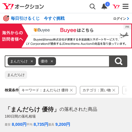
i
毎日引けるくじ 今すぐ挑戦
ログイン
まんだらけ
優待
まんだらけ
検索条件
キーワード
：
まんだらけ 優待
カテゴリ
：
買い物
落札
「まんだらけ 優待」
の落札された商品
180
日間の落札相場
8,000
円
8,735
円
9,200
円
最安
平均
最高