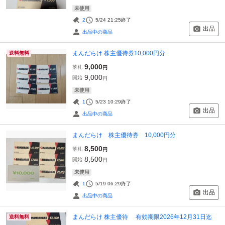
未使用
2
5/24 21:25
終了
出品
出品中の商品
まんだらけ 株主優待券10,000円分
送料無料
9,000
落札
円
9,000
開始
円
未使用
1
5/23 10:29
終了
出品
出品中の商品
まんだらけ 株主優待券 10,000円分
8,500
落札
円
8,500
開始
円
未使用
1
5/19 06:29
終了
出品
出品中の商品
まんだらけ 株主優待 有効期限2026年12月31日迄
送料無料