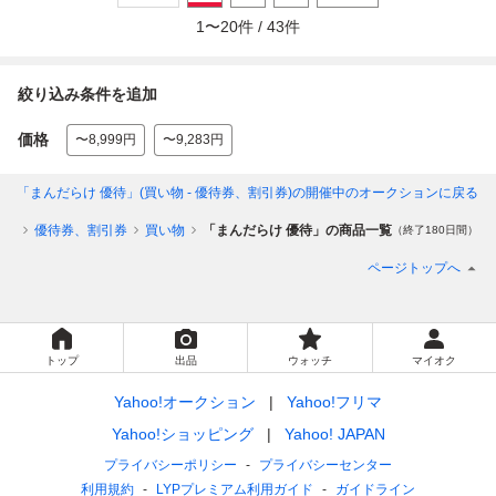
1
〜
20
件 /
43
件
絞り込み条件を追加
価格
〜8,999円
〜9,283円
「まんだらけ 優待」(買い物 - 優待券、割引券)
の開催中のオークションに戻る
予約
優待券、割引券
買い物
「まんだらけ 優待」の商品一覧
（終了180日間）
ページトップへ
トップ
出品
ウォッチ
マイオク
Yahoo!オークション
Yahoo!フリマ
Yahoo!ショッピング
Yahoo! JAPAN
プライバシーポリシー
プライバシーセンター
利用規約
LYPプレミアム利用ガイド
ガイドライン