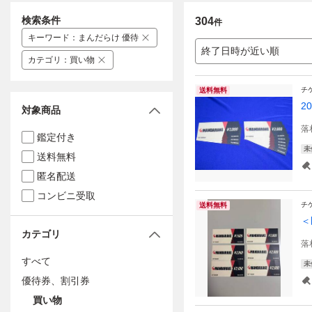
検索条件
304
件
キーワード
：
まんだらけ 優待
終了日時が近い順
カテゴリ
：
買い物
チ
送料無料
2
対象商品
落
鑑定付き
未
送料無料
匿名配送
コンビニ受取
チ
送料無料
＜
カテゴリ
落
すべて
未
優待券、割引券
買い物