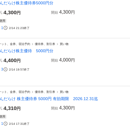
んだらけ株主優待券5000円分
4,300
4,300
円
札
円
開始
使用
1
2/14 21:23
終了
ケット、金券、宿泊予約
優待券、割引券
買い物
んだらけ株主優待 5000円分
4,400
4,000
円
札
円
開始
3
2/14 19:57
終了
ケット、金券、宿泊予約
優待券、割引券
買い物
んだらけ 株主優待券 5000円 有効期限 2026.12.31迄
4,310
4,300
円
札
円
開始
使用
1
2/14 17:31
終了