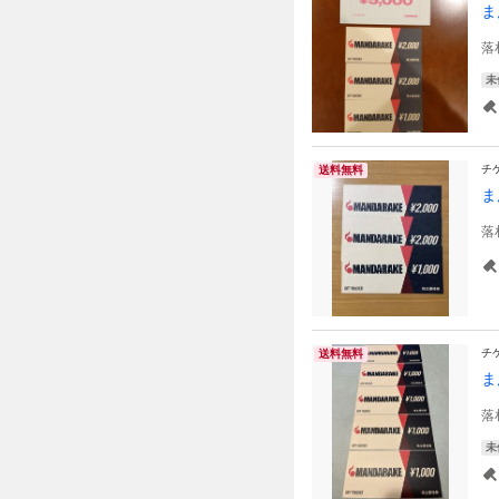
ま
落
未
チ
送料無料
ま
落
チ
送料無料
ま
落
未