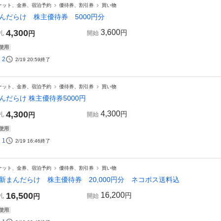
ケット、金券、宿泊予約
優待券、割引券
買い物
んだらけ 株主優待券 5000円分
4,300
3,600
円
札
円
開始
使用
2
2/19 20:59
終了
ケット、金券、宿泊予約
優待券、割引券
買い物
んだらけ 株主優待券5000円
4,300
4,300
円
札
円
開始
使用
1
2/19 16:46
終了
ケット、金券、宿泊予約
優待券、割引券
買い物
新まんだらけ 株主優待券 20,000円分 ネコポス送料込
16,500
16,200
円
札
円
開始
使用