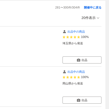
281
〜
300
件/
304
件
開催中に戻る
20件表示
出品中の商品
100%
埼玉県
から発送
出品
出品中の商品
100%
岡山県
から発送
出品