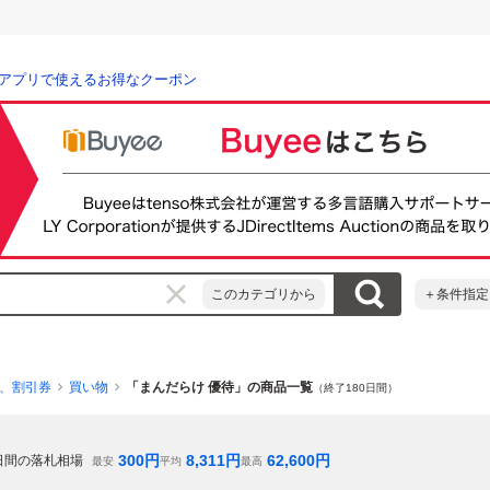
アプリで使えるお得なクーポン
このカテゴリから
＋条件指定
、割引券
買い物
「まんだらけ 優待」の商品一覧
（終了180日間）
300
円
8,311
円
62,600
円
日間の落札相場
最安
平均
最高