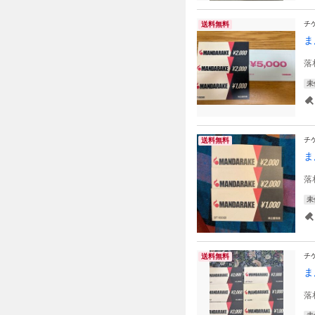
チ
送料無料
ま
落
未
チ
送料無料
ま
落
未
チ
送料無料
ま
落