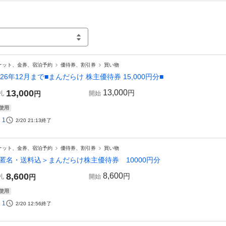
ケット、金券、宿泊予約
優待券、割引券
買い物
026年12月まで■まんだらけ 株主優待券 15,000円分■
13,000
13,000
円
札
円
開始
使用
1
2/20 21:13
終了
ケット、金券、宿泊予約
優待券、割引券
買い物
匿名・送料込＞まんだらけ株主優待券 10000円分
8,600
8,600
円
札
円
開始
使用
1
2/20 12:56
終了