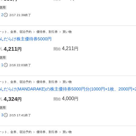
使用
2
2/17 21:39
終了
ケット、金券、宿泊予約
優待券、割引券
買い物
んだらけ株主優待券5000円
4,211
4,211
円
札
円
開始
使用
1
2/16 22:03
終了
ケット、金券、宿泊予約
優待券、割引券
買い物
んだらけ(MANDARAKE)の株主優待券5000円分(1000円×1枚、2000円×2枚
4,324
4,000
円
札
円
開始
使用
3
2/15 17:41
終了
ケット、金券、宿泊予約
優待券、割引券
買い物