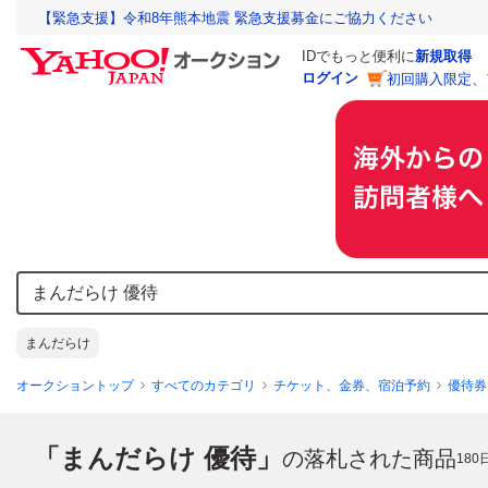
【緊急支援】令和8年熊本地震 緊急支援募金にご協力ください
IDでもっと便利に
新規取得
ログイン
初回購入限定、
まんだらけ
オークショントップ
すべてのカテゴリ
チケット、金券、宿泊予約
優待券
「まんだらけ 優待」
の落札された商品
180