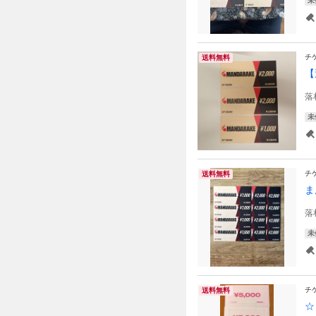
未
チ
送料無料
【
落
未
チ
送料無料
ま
落
未
チ
送料無料
☆