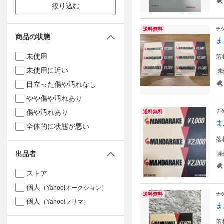
絞り込む
チ
送料無料
商品の状態
ま
未使用
落
未使用に近い
未
目立った傷や汚れなし
やや傷や汚れあり
傷や汚れあり
チ
送料無料
ま
全体的に状態が悪い
落
出品者
未
ストア
個人
（Yahoo!オークション）
チ
送料無料
個人
（Yahoo!フリマ）
ま
落