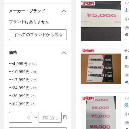
チ
送料無料
ま
メーカー・ブランド
落
ブランドはありません
未
すべてのブランドから選ぶ
チ
送料無料
価格
ま
〜
4,999
円
（
182
）
落
〜
10,999
円
（
58
）
未
〜
17,999
円
（
32
）
〜
24,999
円
（
22
）
〜
36,999
円
（
5
）
チ
送料無料
〜
62,999
円
最
（
5
）
落
〜
円
未