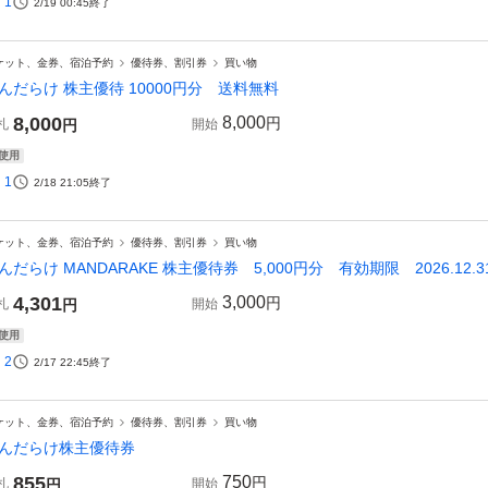
1
2/19 00:45
終了
ケット、金券、宿泊予約
優待券、割引券
買い物
んだらけ 株主優待 10000円分 送料無料
8,000
8,000
円
札
円
開始
使用
1
2/18 21:05
終了
ケット、金券、宿泊予約
優待券、割引券
買い物
んだらけ MANDARAKE 株主優待券 5,000円分 有効期限 2026.12.3
4,301
3,000
円
札
円
開始
使用
2
2/17 22:45
終了
ケット、金券、宿泊予約
優待券、割引券
買い物
んだらけ株主優待券
855
750
円
札
円
開始