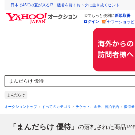
日本で45℃の夏が来る!? 猛暑を賢くおトクに生き抜くヒント
IDでもっと便利に
新規取得
ログイン
ヤフーショッピ
まんだらけ
オークショントップ
すべてのカテゴリ
チケット、金券、宿泊予約
優待券
「まんだらけ 優待」
の落札された商品
180