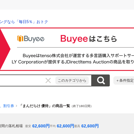
ングなら「毎日5％」おトク
このカテゴリから
＋条件指定
、割引券
「まんだらけ 優待」の商品一覧
（終了180日間）
62,600
円
62,600
円
62,600
円
日間の落札相場
最安
平均
最高