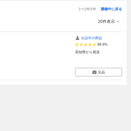
1
〜
1
件/
1
件
開催中に戻る
20件表示
出品中の商品
98.9%
高知県
から発送
出品