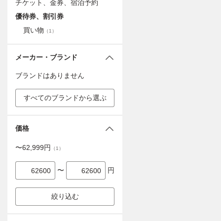
チケット、金券、宿泊予約
優待券、割引券
買い物
（
1
）
メーカー・ブランド
ブランドはありません
すべてのブランドから選ぶ
価格
〜
62,999
円
（
1
）
〜
円
絞り込む