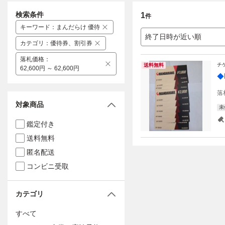
検索条件
1
件
キーワード
：
まんだらけ 優待
終了日時が近い順
カテゴリ
：
優待券、割引券
落札価格
：
チ
送料無料
62,600円 ～ 62,600円
◆
落
対象商品
未
鑑定付き
送料無料
匿名配送
コンビニ受取
カテゴリ
すべて