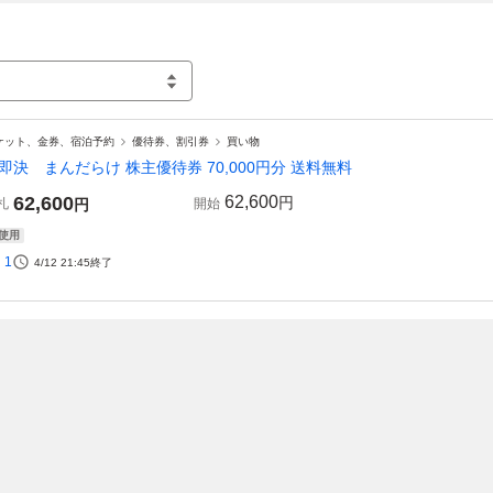
ケット、金券、宿泊予約
優待券、割引券
買い物
即決 まんだらけ 株主優待券 70,000円分 送料無料
62,600
62,600
円
札
円
開始
使用
1
4/12 21:45
終了