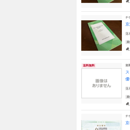
チ
京
落
未
遊
送料無料
ス
優
落
未
チ
京