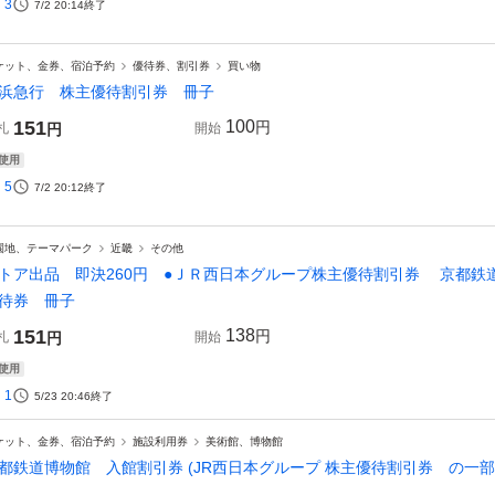
3
7/2 20:14
終了
ケット、金券、宿泊予約
優待券、割引券
買い物
浜急行 株主優待割引券 冊子
151
100
円
札
円
開始
使用
5
7/2 20:12
終了
園地、テーマパーク
近畿
その他
トア出品 即決260円 ●ＪＲ西日本グループ株主優待割引券 京都鉄
待券 冊子
151
138
円
札
円
開始
使用
1
5/23 20:46
終了
ケット、金券、宿泊予約
施設利用券
美術館、博物館
都鉄道博物館 入館割引券 (JR西日本グループ 株主優待割引券 の一部) 20