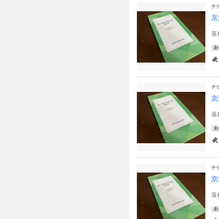
チ
落
未
チ
京
落
未
チ
落
未