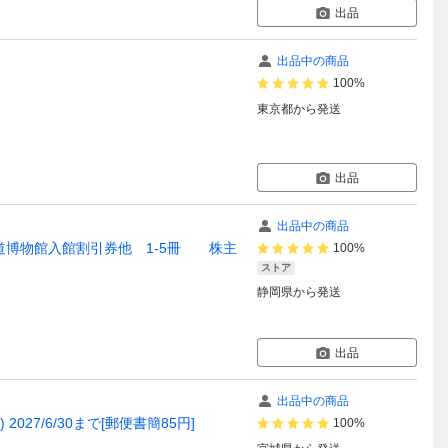
出品
出品中の商品
100%
東京都
から発送
出品
出品中の商品
道博物館入館割引券他 1-5冊 株主
100%
ストア
静岡県
から発送
出品
出品中の商品
27/6/30まで[郵便書簡85円]
100%