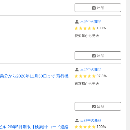
出品
出品中の商品
100%
愛知県
から発送
出品
出品中の商品
ご搭乗分から2026年11月30日まで 飛行機
97.3%
東京都
から発送
出品
出品中の商品
ル 26年5月期限【検索用:コード連絡
100%