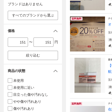
ブランドはありません
すべてのブランドから選ぶ
チ
送料無料
オ
価格
落
未
〜
円
絞り込む
乗
【
商品の状態
航
落
未使用
未使用に近い
未
目立った傷や汚れなし
やや傷や汚れあり
チ
送料無料
傷や汚れあり
在