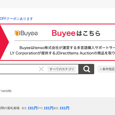
％OFFクーポンあります
すべてのカテゴリ
＋条件指定
180日間）
151
円
151
円
151
円
日間の落札相場
最安
平均
最高