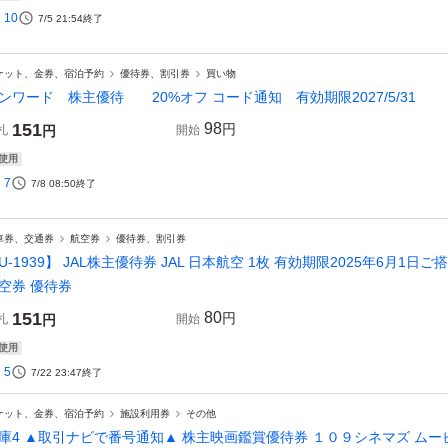
10
7/5 21:54
終了
ケット、金券、宿泊予約
優待券、割引券
買い物
ンワード 株主優待 20%オフ コード通知 有効期限2027/5/31
151
98
円
札
円
開始
使用
7
7/8 08:50
終了
車券、交通券
航空券
優待券、割引券
U-1939】 JAL株主優待券 JAL 日本航空 1枚 有効期限2025年6月1日
空券 優待券
151
80
円
札
円
開始
使用
5
7/22 23:47
終了
ケット、金券、宿泊予約
施設利用券
その他
庫4 ▲取引ナビで番号通知▲ 株主映画鑑賞優待券 １０９シネマズ ムービ