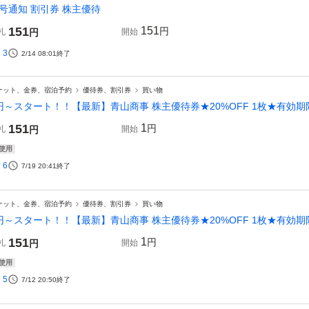
号通知 割引券 株主優待
151
151
円
札
円
開始
3
2/14 08:01
終了
ケット、金券、宿泊予約
優待券、割引券
買い物
円～スタート！！【最新】青山商事 株主優待券★20%OFF 1枚★有効期限
151
1
円
札
円
開始
使用
6
7/19 20:41
終了
ケット、金券、宿泊予約
優待券、割引券
買い物
円～スタート！！【最新】青山商事 株主優待券★20%OFF 1枚★有効期限
151
1
円
札
円
開始
使用
5
7/12 20:50
終了