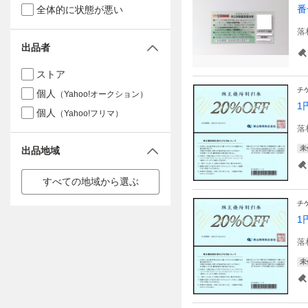
番
全体的に状態が悪い
落
出品者
ストア
チ
個人
（Yahoo!オークション）
1
個人
（Yahoo!フリマ）
落
未
出品地域
すべての地域から選ぶ
チ
1
落
未