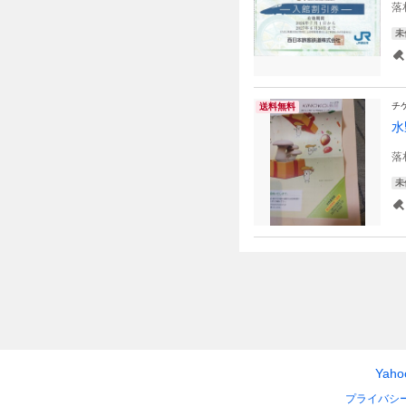
落
未
チ
送料無料
水
落
未
Yah
プライバシ