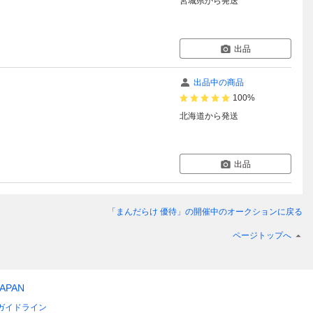
宮城県
から発送
出品
出品中の商品
100%
北海道
から発送
出品
「まんだらけ 優待」
の開催中のオークションに戻る
ページトップへ
JAPAN
ガイドライン