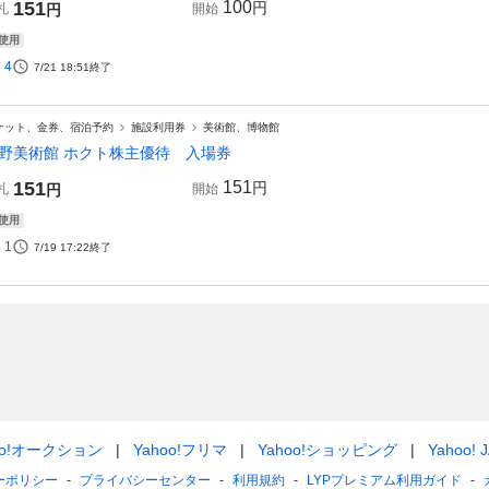
151
100
円
札
円
開始
使用
4
7/21 18:51
終了
ケット、金券、宿泊予約
施設利用券
美術館、博物館
野美術館 ホクト株主優待 入場券
151
151
円
札
円
開始
使用
1
7/19 17:22
終了
oo!オークション
Yahoo!フリマ
Yahoo!ショッピング
Yahoo! 
ーポリシー
プライバシーセンター
利用規約
LYPプレミアム利用ガイド