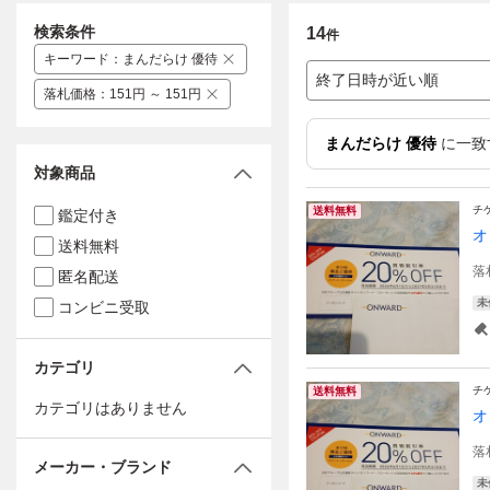
検索条件
14
件
キーワード
：
まんだらけ 優待
終了日時が近い順
落札価格
：
151円 ～ 151円
まんだらけ 優待
に一致
対象商品
チ
送料無料
鑑定付き
オ
送料無料
落
匿名配送
未
コンビニ受取
カテゴリ
チ
送料無料
カテゴリはありません
オ
落
メーカー・ブランド
未