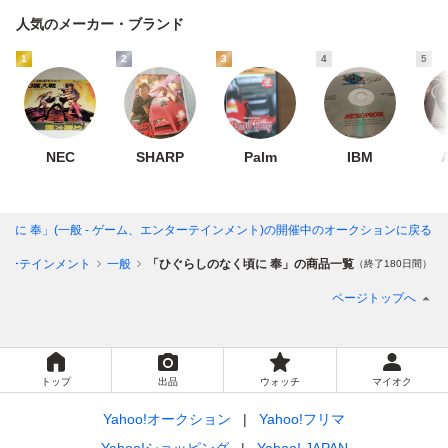
人気のメーカー・ブランド
1
2
3
4
5
NEC
SHARP
Palm
IBM
頃に 奉」(一般 - ゲーム、エンターテインメント)
の開催中のオークションに戻る
ターテインメント
一般
「ひぐらしのなく頃に 奉」の商品一覧
（終了180日間）
ページトップへ
トップ
出品
ウォッチ
マイオク
Yahoo!オークション
Yahoo!フリマ
Yahoo!ショッピング
Yahoo! JAPAN