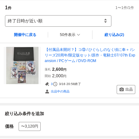
1
1
〜
1
件/
1
件
件
終了日時が近い順
開催中に戻る
50件表示
絞り込み
(2)
【付属品未開封？】コ⑬ / ひぐらしのなく頃に奉＋ /シ
リーズ20周年/限定版セット/原作・竜騎士07/ 07th Exp
ansion / PCゲーム / DVD-ROM
2,600
落札
円
2,000
開始
円
3
3/16 20:58
終了
出品
出品中の商品
絞り込み条件を追加
価格
〜3,120円