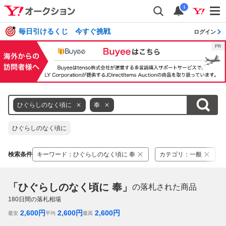
i
毎日引けるくじ 今すぐ挑戦
ログイン
ひぐらしのなく頃に
奉
ひぐらしのなく頃に
検索条件
キーワード
：
ひぐらしのなく頃に 奉
カテゴリ
：
一般
「ひぐらしのなく頃に 奉」
の落札された商品
180
日間の落札相場
2,600
円
2,600
円
2,600
円
最安
平均
最高