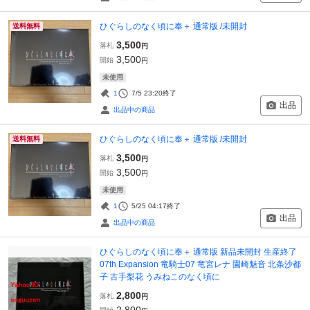
ひぐらしのなく頃に奉＋ 通常版 /未開封
送料無料
3,500
落札
円
3,500
開始
円
未使用
1
7/5 23:20
終了
出品
出品中の商品
ひぐらしのなく頃に奉＋ 通常版 /未開封
送料無料
3,500
落札
円
3,500
開始
円
未使用
1
5/25 04:17
終了
出品
出品中の商品
ひぐらしのなく頃に奉＋ 通常版 新品未開封 生産終了
07th Expansion 竜騎士07 竜宮レナ 園崎魅音 北条沙都
子 古手梨花 うみねこのなく頃に
2,800
落札
円
2,800