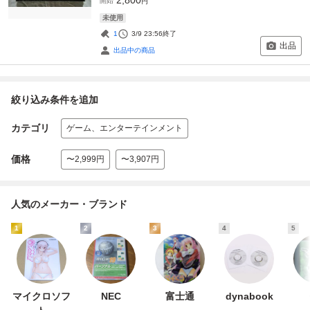
開始
円
未使用
1
3/9 23:56
終了
出品
出品中の商品
絞り込み条件を追加
カテゴリ
ゲーム、エンターテインメント
価格
〜2,999円
〜3,907円
人気のメーカー・ブランド
1
2
3
4
5
マイクロソフ
NEC
富士通
dynabook