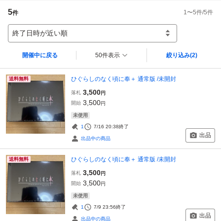
5
1
〜
5
件/
5
件
件
終了日時が近い順
開催中に戻る
50件表示
絞り込み
(2)
ひぐらしのなく頃に奉＋ 通常版 /未開封
送料無料
3,500
落札
円
3,500
開始
円
未使用
1
7/16 20:38
終了
出品
出品中の商品
ひぐらしのなく頃に奉＋ 通常版 /未開封
送料無料
3,500
落札
円
3,500
開始
円
未使用
1
7/9 23:56
終了
出品
出品中の商品