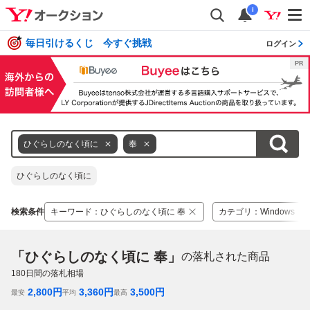
i
毎日引けるくじ 今すぐ挑戦
ログイン
ひぐらしのなく頃に
奉
ひぐらしのなく頃に
検索条件
キーワード
：
ひぐらしのなく頃に 奉
カテゴリ
：
Windows
「ひぐらしのなく頃に 奉」
の落札された商品
180
日間の落札相場
2,800
円
3,360
円
3,500
円
最安
平均
最高