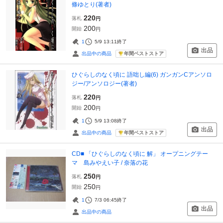
條ゆとり(著者)
220
落札
円
200
開始
円
1
5/9 13:11
終了
出品
年間ベストストア
出品中の商品
ひぐらしのなく頃に 語咄し編(6) ガンガンCアンソロ
ジー/アンソロジー(著者)
220
落札
円
200
開始
円
1
5/9 13:08
終了
出品
年間ベストストア
出品中の商品
CD■ 「ひぐらしのなく頃に 解」 オープニングテー
マ 島みやえい子 / 奈落の花
250
落札
円
250
開始
円
1
7/3 06:45
終了
出品
出品中の商品