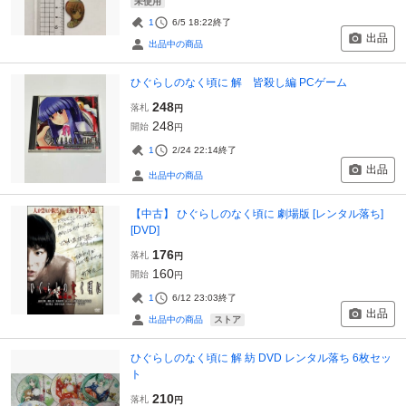
未使用
1
6/5 18:22
終了
出品
出品中の商品
ひぐらしのなく頃に 解 皆殺し編 PCゲーム
248
落札
円
248
開始
円
1
2/24 22:14
終了
出品
出品中の商品
【中古】 ひぐらしのなく頃に 劇場版 [レンタル落ち]
[DVD]
176
落札
円
160
開始
円
1
6/12 23:03
終了
出品
ストア
出品中の商品
ひぐらしのなく頃に 解 紡 DVD レンタル落ち 6枚セッ
ト
210
落札
円