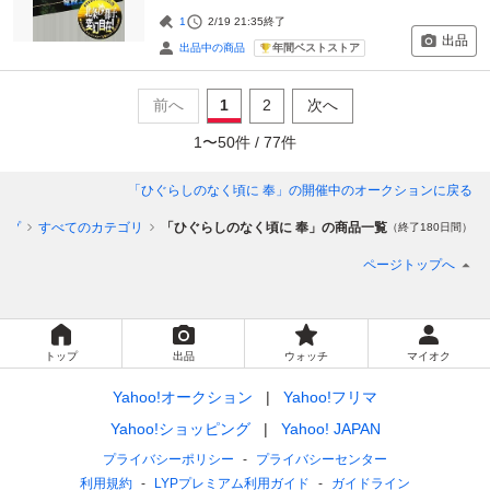
1
2/19 21:35
終了
出品
年間ベストストア
出品中の商品
前へ
1
2
次へ
1
〜
50
件 /
77
件
「ひぐらしのなく頃に 奉」
の開催中のオークションに戻る
ップ
すべてのカテゴリ
「ひぐらしのなく頃に 奉」の商品一覧
（終了180日間）
ページトップへ
トップ
出品
ウォッチ
マイオク
Yahoo!オークション
Yahoo!フリマ
Yahoo!ショッピング
Yahoo! JAPAN
プライバシーポリシー
プライバシーセンター
利用規約
LYPプレミアム利用ガイド
ガイドライン