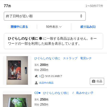
77
1
〜
50
件/
77
件
件
終了日時が近い順
開催中に戻る
50件表示
絞り込み
(1)
ひぐらしのなく頃に 奉
に一致する商品はありません。キー
ワードの一部を利用した結果を表示しています。
ひぐらしのなく頃に ストラップ 竜宮レナ
200
落札
円
200
開始
円
1
5/15 21:49
終了
出品
出品中の商品
CD■ ひぐらしのなく頃に / 島みやえい子
250
落札
円
250
開始
円