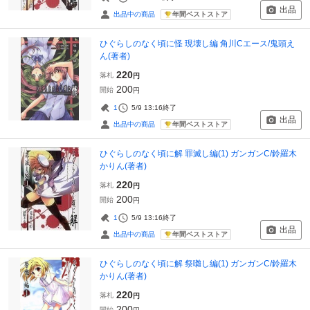
出品
年間ベストストア
出品中の商品
ひぐらしのなく頃に怪 現壊し編 角川Cエース/鬼頭え
ん(著者)
220
落札
円
200
開始
円
1
5/9 13:16
終了
出品
年間ベストストア
出品中の商品
ひぐらしのなく頃に解 罪滅し編(1) ガンガンC/鈴羅木
かりん(著者)
220
落札
円
200
開始
円
1
5/9 13:16
終了
出品
年間ベストストア
出品中の商品
ひぐらしのなく頃に解 祭囃し編(1) ガンガンC/鈴羅木
かりん(著者)
220
落札
円
200
開始