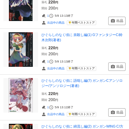
220
落札
円
200
開始
円
1
5/9 13:13
終了
出品
年間ベストストア
出品中の商品
ひぐらしのなく頃に 祟殺し編(1) GファンタジーC/鈴
木次郎(著者)
220
落札
円
200
開始
円
1
5/9 13:13
終了
出品
年間ベストストア
出品中の商品
ひぐらしのなく頃に 語咄し編(7) ガンガンCアンソロ
ジー/アンソロジー(著者)
220
落札
円
200
開始
円
1
5/9 13:12
終了
出品
年間ベストストア
出品中の商品
ひぐらしのなく頃に 綿流し編(2) ガンガンWING C/方