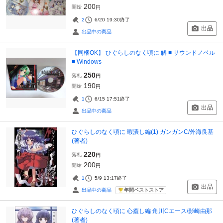
200
開始
円
2
6/20 19:30
終了
出品
出品中の商品
【同梱OK】 ひぐらしのなく頃に 解 ■ サウンドノベル
■ Windows
250
落札
円
190
開始
円
1
6/15 17:51
終了
出品
出品中の商品
ひぐらしのなく頃に 暇潰し編(1) ガンガンC/外海良基
(著者)
220
落札
円
200
開始
円
1
5/9 13:17
終了
出品
年間ベストストア
出品中の商品
ひぐらしのなく頃に 心癒し編 角川Cエース/影崎由那
(著者)