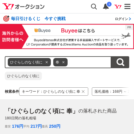
i
毎日引けるくじ 今すぐ挑戦
ログイン
ひぐらしのなく頃に
奉
ひぐらしのなく頃に
検索条件
キーワード
：
ひぐらしのなく頃に 奉
落札価格
：
168円 ～ 25
「ひぐらしのなく頃に 奉」
の落札された商品
180
日間の落札相場
176
円
217
円
250
円
最安
平均
最高