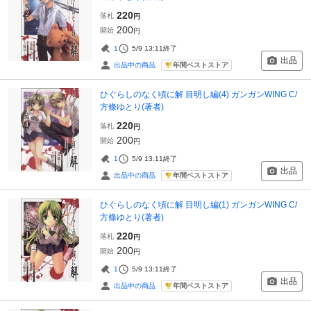
220
落札
円
200
開始
円
1
5/9 13:11
終了
出品
年間ベストストア
出品中の商品
ひぐらしのなく頃に解 目明し編(4) ガンガンWING C/
方條ゆとり(著者)
220
落札
円
200
開始
円
1
5/9 13:11
終了
出品
年間ベストストア
出品中の商品
ひぐらしのなく頃に解 目明し編(1) ガンガンWING C/
方條ゆとり(著者)
220
落札
円
200
開始
円
1
5/9 13:11
終了
出品
年間ベストストア
出品中の商品