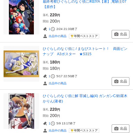
最終考察ひぐらしのなく頃に/KEIYA【著】,竜騎士07
【原作】
220
落札
円
200
開始
円
1
2/24 21:33
終了
出品
年間ベストストア
出品中の商品
ひぐらしのなく頃に / まなびストレート！ 両面ピン
ナップ A3ポスター ★S315
180
落札
円
180
開始
円
1
5/17 22:50
終了
出品
出品中の商品
ひぐらしのなく頃に解 罪滅し編(4) ガンガンC/鈴羅木
かりん(著者)
220
落札
円
200
開始
円
1
5/9 13:17
終了
出品
年間ベストストア
出品中の商品