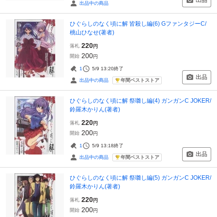
出品
出品中の商品
ひぐらしのなく頃に解 皆殺し編(6) GファンタジーC/
桃山ひなせ(著者)
220
落札
円
200
開始
円
1
5/9 13:20
終了
出品
年間ベストストア
出品中の商品
ひぐらしのなく頃に解 祭囃し編(4) ガンガンC JOKER/
鈴羅木かりん(著者)
220
落札
円
200
開始
円
1
5/9 13:18
終了
出品
年間ベストストア
出品中の商品
ひぐらしのなく頃に解 祭囃し編(5) ガンガンC JOKER/
鈴羅木かりん(著者)
220
落札
円
200
開始
円