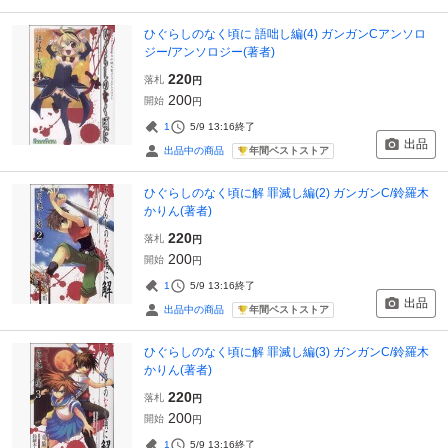
ひぐらしのなく頃に 語咄し編(4) ガンガンCアンソロ
ジー/アンソロジー(著者)
220
落札
円
200
開始
円
1
5/9 13:16
終了
出品
年間ベストストア
出品中の商品
ひぐらしのなく頃に解 罪滅し編(2) ガンガンC/鈴羅木
かりん(著者)
220
落札
円
200
開始
円
1
5/9 13:16
終了
出品
年間ベストストア
出品中の商品
ひぐらしのなく頃に解 罪滅し編(3) ガンガンC/鈴羅木
かりん(著者)
220
落札
円
200
開始
円
1
5/9 13:16
終了