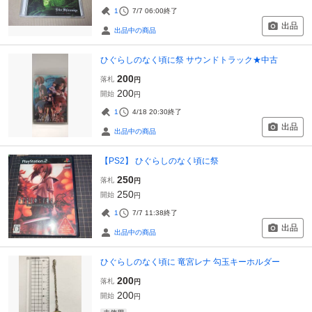
1
7/7 06:00
終了
出品
出品中の商品
ひぐらしのなく頃に祭 サウンドトラック★中古
200
落札
円
200
開始
円
1
4/18 20:30
終了
出品
出品中の商品
【PS2】 ひぐらしのなく頃に祭
250
落札
円
250
開始
円
1
7/7 11:38
終了
出品
出品中の商品
ひぐらしのなく頃に 竜宮レナ 勾玉キーホルダー
200
落札
円
200
開始
円