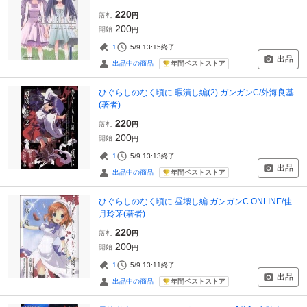
220
落札
円
200
開始
円
1
5/9 13:15
終了
出品
年間ベストストア
出品中の商品
ひぐらしのなく頃に 暇潰し編(2) ガンガンC/外海良基
(著者)
220
落札
円
200
開始
円
1
5/9 13:13
終了
出品
年間ベストストア
出品中の商品
ひぐらしのなく頃に 昼壊し編 ガンガンC ONLINE/佳
月玲茅(著者)
220
落札
円
200
開始
円
1
5/9 13:11
終了
出品
年間ベストストア
出品中の商品