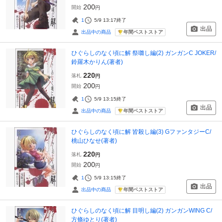
200
開始
円
1
5/9 13:17
終了
出品
年間ベストストア
出品中の商品
ひぐらしのなく頃に解 祭囃し編(2) ガンガンC JOKER/
鈴羅木かりん(著者)
220
落札
円
200
開始
円
1
5/9 13:15
終了
出品
年間ベストストア
出品中の商品
ひぐらしのなく頃に解 皆殺し編(3) GファンタジーC/
桃山ひなせ(著者)
220
落札
円
200
開始
円
1
5/9 13:15
終了
出品
年間ベストストア
出品中の商品
ひぐらしのなく頃に解 目明し編(2) ガンガンWING C/
方條ゆとり(著者)