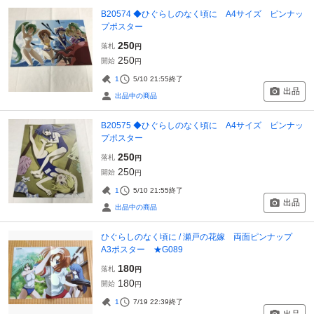
B20574 ◆ひぐらしのなく頃に A4サイズ ピンナッ
プポスター
250
落札
円
250
開始
円
1
5/10 21:55
終了
出品
出品中の商品
B20575 ◆ひぐらしのなく頃に A4サイズ ピンナッ
プポスター
250
落札
円
250
開始
円
1
5/10 21:55
終了
出品
出品中の商品
ひぐらしのなく頃に / 瀬戸の花嫁 両面ピンナップ
A3ポスター ★G089
180
落札
円
180
開始
円
1
7/19 22:39
終了