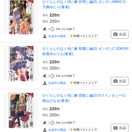
ひぐらしのなく頃に解 目明し編(3) ガンガンWING C/
方條ゆとり(著者)
220
落札
円
200
開始
円
1
5/9 13:10
終了
出品
年間ベストストア
出品中の商品
ひぐらしのなく頃に解 祭囃し編(3) ガンガンC JOKER/
鈴羅木かりん(著者)
220
落札
円
200
開始
円
1
5/9 13:09
終了
出品
年間ベストストア
出品中の商品
ひぐらしのなく頃に解 皆殺し編(5) GファンタジーC/
桃山ひなせ(著者)
220
落札
円
200
開始
円
1
5/9 13:09
終了
出品
年間ベストストア
出品中の商品