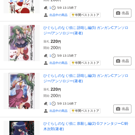
円
1
5/9 13:15
終了
出品
年間ベストストア
出品中の商品
ひぐらしのなく頃に 語咄し編(5) ガンガンCアンソロ
ジー/アンソロジー(著者)
220
落札
円
200
開始
円
1
5/9 13:15
終了
出品
年間ベストストア
出品中の商品
ひぐらしのなく頃に 語咄し編(3) ガンガンCアンソロ
ジー/アンソロジー(著者)
220
落札
円
200
開始
円
1
5/9 13:14
終了
出品
年間ベストストア
出品中の商品
ひぐらしのなく頃に 祟殺し編(2) GファンタジーC/鈴
木次郎(著者)