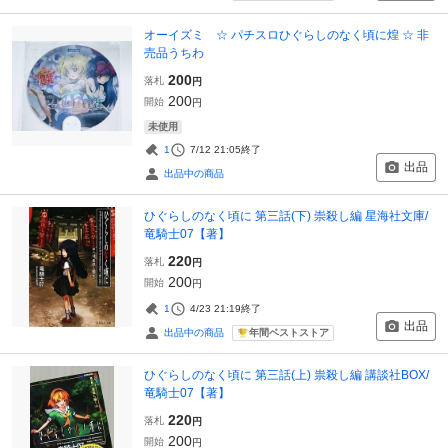
オーイズミ ☆ パチスロひぐらしのなく頃に煌 ☆ 非
売品うちわ
200
落札
円
200
開始
円
未使用
1
7/12 21:05
終了
出品
出品中の商品
ひぐらしのなく頃に 第三話(下) 崇殺し編 星海社文庫/
竜騎士07【著】
220
落札
円
200
開始
円
1
4/23 21:19
終了
出品
年間ベストストア
出品中の商品
ひぐらしのなく頃に 第三話(上) 祟殺し編 講談社BOX/
竜騎士07【著】
220
落札
円
200
開始
円