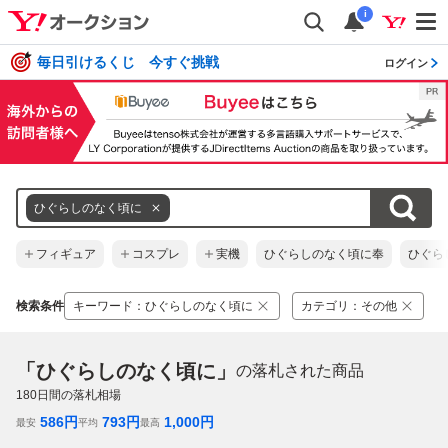
i
毎日引けるくじ 今すぐ挑戦
ログイン
ひぐらしのなく頃に
フィギュア
コスプレ
実機
ひぐらしのなく頃に奉
ひぐら
検索条件
キーワード
：
ひぐらしのなく頃に
カテゴリ
：
その他
「ひぐらしのなく頃に」
の落札された商品
180
日間の落札相場
586
円
793
円
1,000
円
最安
平均
最高