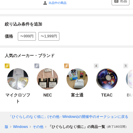
出品
出品中の商品
絞り込み条件を追加
価格
〜999円
〜1,999円
人気のメーカー・ブランド
1
2
3
4
5
マイクロソフ
NEC
富士通
TEAC
BU
ト
「ひぐらしのなく頃に」(その他 - Windows)
の開催中のオークションに戻る
ージ版
Windows
その他
「ひぐらしのなく頃に」の商品一覧
（終了180日間）