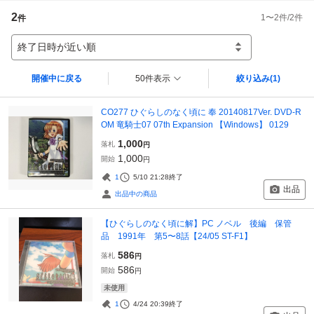
2
1
〜
2
件/
2
件
件
終了日時が近い順
開催中に戻る
50件表示
絞り込み
(1)
CO277 ひぐらしのなく頃に 奉 20140817Ver. DVD-R
OM 竜騎士07 07th Expansion 【Windows】 0129
1,000
落札
円
1,000
開始
円
1
5/10 21:28
終了
出品
出品中の商品
【ひぐらしのなく頃に解】PC ノベル 後編 保管
品 1991年 第5〜8話【24/05 ST-F1】
586
落札
円
586
開始
円
未使用
1
4/24 20:39
終了