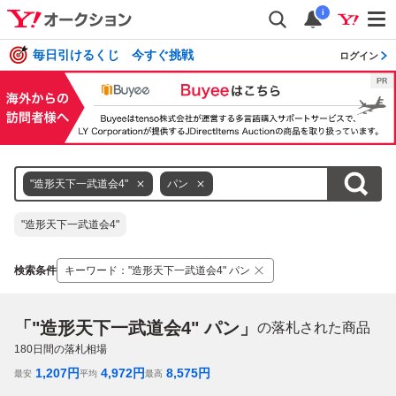
i
毎日引けるくじ 今すぐ挑戦
ログイン
"造形天下一武道会4"
パン
"造形天下一武道会4"
検索条件
キーワード
：
"造形天下一武道会4" パン
「"造形天下一武道会4" パン」
の落札された商品
180
日間の落札相場
1,207
円
4,972
円
8,575
円
最安
平均
最高