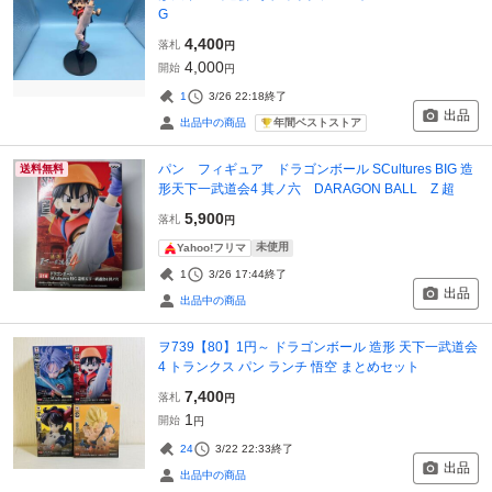
G
4,400
落札
円
4,000
開始
円
1
3/26 22:18
終了
出品
年間ベストストア
出品中の商品
パン フィギュア ドラゴンボール SCultures BIG 造
送料無料
形天下一武道会4 其ノ六 DARAGON BALL Z 超
5,900
落札
円
未使用
Yahoo!フリマ
1
3/26 17:44
終了
出品
出品中の商品
ヲ739【80】1円～ ドラゴンボール 造形 天下一武道会
4 トランクス パン ランチ 悟空 まとめセット
7,400
落札
円
1
開始
円
24
3/22 22:33
終了
出品
出品中の商品