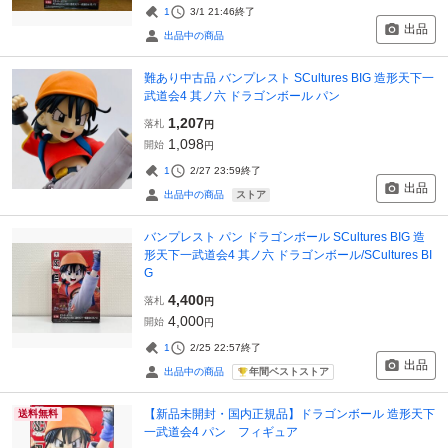
1
3/1 21:46
終了
出品
出品中の商品
難あり中古品 バンプレスト SCultures BIG 造形天下一
武道会4 其ノ六 ドラゴンボール パン
1,207
落札
円
1,098
開始
円
1
2/27 23:59
終了
出品
ストア
出品中の商品
バンプレスト パン ドラゴンボール SCultures BIG 造
形天下一武道会4 其ノ六 ドラゴンボール/SCultures BI
G
4,400
落札
円
4,000
開始
円
1
2/25 22:57
終了
出品
年間ベストストア
出品中の商品
【新品未開封・国内正規品】ドラゴンボール 造形天下
送料無料
一武道会4 パン フィギュア