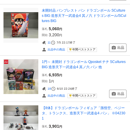
未開封品 バンプレスト パン ドラゴンボール SCulture
s BIG 造形天下一武道会4 其ノ六 ドラゴンボール/SCul
tures BIG
5,060
落札
円
3,200
開始
円
11
7/5 22:17
終了
出品
年間ベストストア
出品中の商品
1円～ 未開封 ドラゴンボール Qposket チチ SCultures
BIG 造形天下一武道会4 其ノ六 パン 他
6,935
落札
円
1
開始
円
18
6/10 22:24
終了
出品
年間ベストストア
出品中の商品
【8体】ドラゴンボール フィギュア「孫悟空、ベジー
タ、トランクス、造形天下一武道会4 パン」 ※04230
1
3,901
落札
円