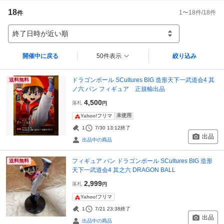
18
1
〜
18
件/
18
件
件
終了日時が近い順
開催中に戻る
50件表示
絞り込み
ドラゴンボール SCultures BIG 造形天下一武道会4 其
送料無料
ノ六 パン フィギュア 正規輸出品
4,500
落札
円
未使用
Yahoo!フリマ
1
7/30 13:12
終了
出品
出品中の商品
フィギュア パン ドラゴンボール SCultures BIG 造形
送料無料
天下一武道会4 其之六 DRAGON BALL
2,999
落札
円
Yahoo!フリマ
1
7/21 23:38
終了
出品
出品中の商品