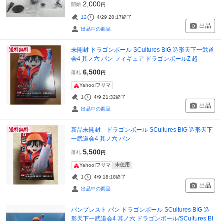
2,000
開始
円
12
4/29 20:17
終了
出品
出品中の商品
未開封 ドラゴンボール SCultures BIG 造形天下一武道
送料無料
会4 其ノ六 パン フィギュア ドラゴンボールZ 超
6,500
落札
円
Yahoo!フリマ
1
4/9 21:32
終了
出品
出品中の商品
新品未開封 ドラゴンボール SCultures BIG 造形天下
送料無料
一武道会4 其ノ六 パン
5,500
落札
円
未使用
Yahoo!フリマ
1
4/9 18:18
終了
出品
出品中の商品
バンプレスト パン ドラゴンボール SCultures BIG 造
形天下一武道会4 其ノ六 ドラゴンボール/SCultures BI