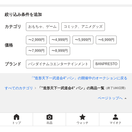
絞り込み条件を追加
カテゴリ
おもちゃ、ゲーム
コミック、アニメグッズ
〜2,999円
〜4,999円
〜5,999円
〜6,999円
価格
〜7,999円
〜8,999円
ブランド
バンダイナムコエンターテインメント
BANPRESTO
「"造形天下一武道会4" パン」
の開催中のオークションに戻る
すべてのカテゴリ
「"造形天下一武道会4" パン」の商品一覧
（終了180日間）
ページトップへ
トップ
出品
ウォッチ
マイオク