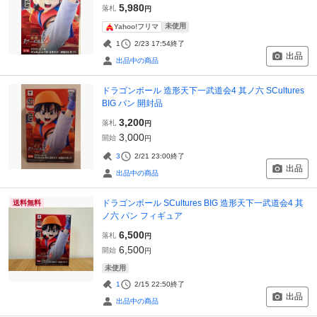
5,980
落札
円
未使用
Yahoo!フリマ
1
2/23 17:54
終了
出品
出品中の商品
ドラゴンボール 造形天下一武道会4 其ノ六 SCultures
BIG パン 開封品
3,200
落札
円
3,000
開始
円
3
2/21 23:00
終了
出品
出品中の商品
ドラゴンボール SCultures BIG 造形天下一武道会4 其
送料無料
ノ六 パン フィギュア
6,500
落札
円
6,500
開始
円
未使用
1
2/15 22:50
終了
出品
出品中の商品