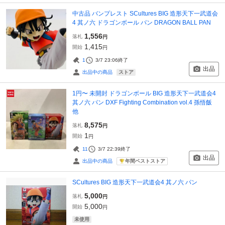
中古品 バンプレスト SCultures BIG 造形天下一武道会
4 其ノ六 ドラゴンボール パン DRAGON BALL PAN
1,556
落札
円
1,415
開始
円
1
3/7 23:06
終了
出品
ストア
出品中の商品
1円〜 未開封 ドラゴンボール BIG 造形天下一武道会4
其ノ六 パン DXF Fighting Combination vol.4 孫悟飯
他
8,575
落札
円
1
開始
円
11
3/7 22:39
終了
出品
年間ベストストア
出品中の商品
SCultures BIG 造形天下一武道会4 其ノ六 パン
5,000
落札
円
5,000
開始
円
未使用