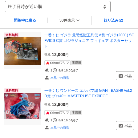
終了日時が近い順
開催中に戻る
50件表示
絞り込み
(2)
一番くじ ゴジラ 最恐怪獣王列伝 A賞 ゴジラ(2001) SO
送料無料
FVICS C賞 ゴジラジュニア フィギュア ポスターセッ
ト
12,000
落札
円
未使用
Yahoo!フリマ
1
8/9 16:56
終了
出品
出品中の商品
一番くじ ワンピース エルバフ編 GIANT BASH!! Vol.2
送料無料
D賞 ブロギー MASTERLISE EXPIECE
12,800
落札
円
未使用
Yahoo!フリマ
1
8/9 16:54
終了
出品
出品中の商品