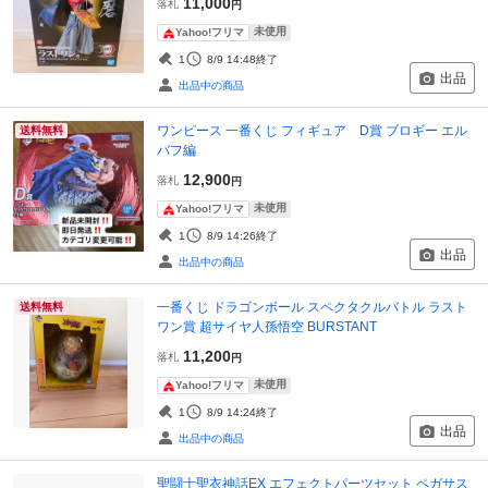
11,000
落札
円
未使用
Yahoo!フリマ
1
8/9 14:48
終了
出品
出品中の商品
ワンピース 一番くじ フィギュア D賞 ブロギー エル
送料無料
バフ編
12,900
落札
円
未使用
Yahoo!フリマ
1
8/9 14:26
終了
出品
出品中の商品
一番くじ ドラゴンボール スペクタクルバトル ラスト
送料無料
ワン賞 超サイヤ人孫悟空 BURSTANT
11,200
落札
円
未使用
Yahoo!フリマ
1
8/9 14:24
終了
出品
出品中の商品
聖闘士聖衣神話EX エフェクトパーツセット ペガサス