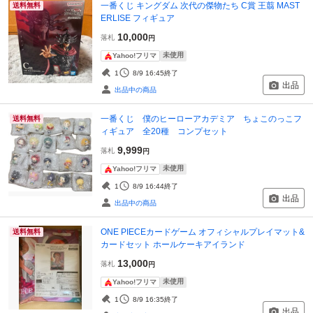
一番くじ キングダム 次代の傑物たち C賞 王翦 MAST
送料無料
ERLISE フィギュア
10,000
落札
円
未使用
Yahoo!フリマ
1
8/9 16:45
終了
出品
出品中の商品
一番くじ 僕のヒーローアカデミア ちょこのっこフ
送料無料
ィギュア 全20種 コンプセット
9,999
落札
円
未使用
Yahoo!フリマ
1
8/9 16:44
終了
出品
出品中の商品
ONE PIECEカードゲーム オフィシャルプレイマット&
送料無料
カードセット ホールケーキアイランド
13,000
落札
円
未使用
Yahoo!フリマ
1
8/9 16:35
終了
出品