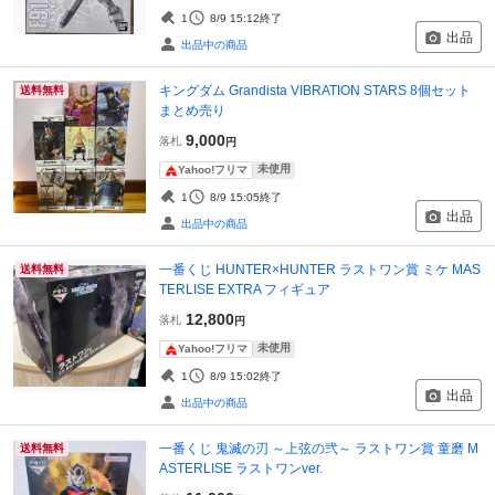
1
8/9 15:12
終了
出品
出品中の商品
キングダム Grandista VIBRATION STARS 8個セット
送料無料
まとめ売り
9,000
落札
円
未使用
Yahoo!フリマ
1
8/9 15:05
終了
出品
出品中の商品
一番くじ HUNTER×HUNTER ラストワン賞 ミケ MAS
送料無料
TERLISE EXTRA フィギュア
12,800
落札
円
未使用
Yahoo!フリマ
1
8/9 15:02
終了
出品
出品中の商品
一番くじ 鬼滅の刃 ～上弦の弐～ ラストワン賞 童磨 M
送料無料
ASTERLISE ラストワンver.