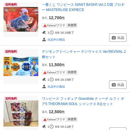
一番くじ ワンピース GIANT BASH!! Vol.2 D賞 ブロギ
送料無料
ー MASTERLISE EXPIECE
12,700
落札
円
未使用
Yahoo!フリマ
1
8/9 16:16
終了
出品
出品中の商品
デジモンアドベンチャー デジヴァイス Ver.REVIVAL 2
送料無料
種セット
11,500
落札
円
未使用
Yahoo!フリマ
1
8/9 16:15
終了
出品
出品中の商品
ワンピース フィギュア Grandista ティーチ ルフィ ギ
送料無料
ア5 THEORAMA SOUL シャンクス 8点セット
12,500
落札
円
未使用
Yahoo!フリマ
1
8/9 16:11
終了