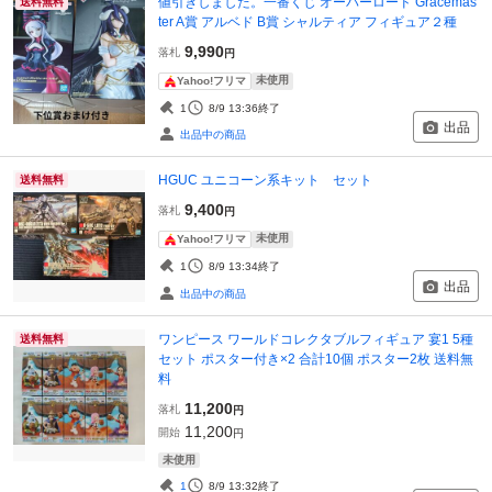
値引きしました。一番くじ オーバーロード Gracemas
送料無料
ter A賞 アルベド B賞 シャルティア フィギュア２種
9,990
落札
円
未使用
Yahoo!フリマ
1
8/9 13:36
終了
出品
出品中の商品
HGUC ユニコーン系キット セット
送料無料
9,400
落札
円
未使用
Yahoo!フリマ
1
8/9 13:34
終了
出品
出品中の商品
ワンピース ワールドコレクタブルフィギュア 宴1 5種
送料無料
セット ポスター付き×2 合計10個 ポスター2枚 送料無
料
11,200
落札
円
11,200
開始
円
未使用
1
8/9 13:32
終了