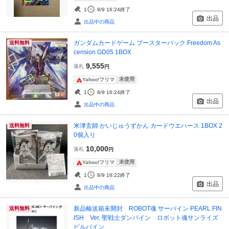
1
8/9 16:24
終了
出品
出品中の商品
ガンダムカードゲーム ブースターパック Freedom As
送料無料
cension GD05 1BOX
9,555
落札
円
未使用
Yahoo!フリマ
1
8/9 16:24
終了
出品
出品中の商品
米津玄師 かいじゅうずかん カードウエハース 1BOX 2
送料無料
0個入り
10,000
落札
円
未使用
Yahoo!フリマ
1
8/9 16:22
終了
出品
出品中の商品
新品輸送箱未開封 ROBOT魂 サーバイン PEARL FIN
送料無料
ISH Ver. 聖戦士ダンバイン ロボット魂サンライズ
ビルバイン