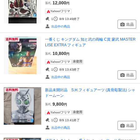
12,000
落札
円
Yahoo!フリマ
1
8/9 13:49
終了
出品
出品中の商品
一番くじ キングダム 知と武の両輪 C賞 蒙武 MASTER
送料無料
LISE EXTRA フィギュア
10,800
落札
円
未使用
Yahoo!フリマ
1
8/9 13:43
終了
出品
出品中の商品
新品未開封品 S.H.フィギュアーツ (真骨彫製法) シャ
送料無料
ドームーン
9,800
落札
円
未使用
Yahoo!フリマ
1
8/9 13:41
終了
出品
出品中の商品