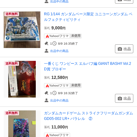
出品中の商品
RG 1/144 ガンダムベース限定 ユニコーンガンダム ペ
送料無料
ルフェクティビリティ
9,000
落札
円
未使用
Yahoo!フリマ
1
8/9 16:35
終了
出品
出品中の商品
一番くじ ワンピース エルバフ編 GIANT BASH!! Vol.2
送料無料
D賞 ブロギー
12,580
落札
円
未使用
Yahoo!フリマ
1
8/9 16:32
終了
出品
出品中の商品
ガンダムカードゲーム ストライクフリーダムガンダム
送料無料
GD05-002 LR+ パラレル ②
11,000
落札
円
Yahoo!フリマ