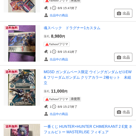
未使用
Yahoo!フリマ
1
8/9 15:47
終了
出品
出品中の商品
魂スペック ドラグナー1カスタム
送料無料
8,980
落札
円
Yahoo!フリマ
1
8/9 15:41
終了
出品
出品中の商品
MGSD ガンダムベース限定 ウイングガンダムゼロEW
送料無料
& フリーダムガンダム クリアカラー 2種セット 未組
立
11,000
落札
円
未使用
Yahoo!フリマ
1
8/9 15:27
終了
出品
出品中の商品
一番くじ HUNTER×HUNTER CHIMERA ANT 2 E賞 ネ
送料無料
フェルピトー MASTERLISE フィギュア