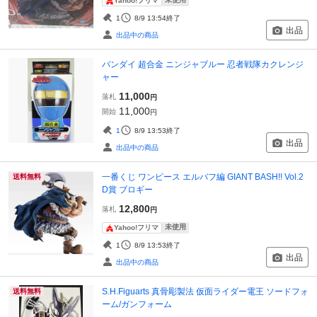
Yahoo!フリマ
1
8/9 13:54
終了
出品
出品中の商品
バンダイ 超合金 ニンジャブルー 忍者戦隊カクレンジ
ャー
11,000
落札
円
11,000
開始
円
1
8/9 13:53
終了
出品
出品中の商品
一番くじ ワンピース エルバフ編 GIANT BASH!! Vol.2
送料無料
D賞 ブロギー
12,800
落札
円
未使用
Yahoo!フリマ
1
8/9 13:53
終了
出品
出品中の商品
S.H.Figuarts 真骨彫製法 仮面ライダー電王 ソードフォ
送料無料
ーム/ガンフォーム