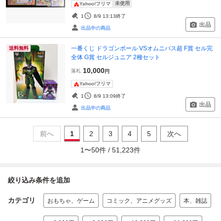
未使用
Yahoo!フリマ
1
8/9 13:13
終了
出品
出品中の商品
一番くじ ドラゴンボール VSオムニバス超 F賞 セル完
送料無料
全体 G賞 セルジュニア 2種セット
10,000
落札
円
Yahoo!フリマ
1
8/9 13:09
終了
出品
出品中の商品
前へ
1
2
3
4
5
次へ
1
〜
50
件 /
51,223
件
絞り込み条件を追加
カテゴリ
おもちゃ、ゲーム
コミック、アニメグッズ
本、雑誌