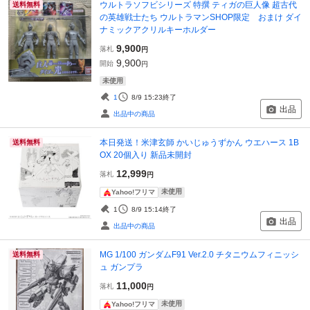
ウルトラソフビシリーズ 特撰 ティガの巨人像 超古代
送料無料
の英雄戦士たち ウルトラマンSHOP限定 おまけ ダイ
ナミックアクリルキーホルダー
9,900
落札
円
9,900
開始
円
未使用
1
8/9 15:23
終了
出品
出品中の商品
本日発送！米津玄師 かいじゅうずかん ウエハース 1B
送料無料
OX 20個入り 新品未開封
12,999
落札
円
未使用
Yahoo!フリマ
1
8/9 15:14
終了
出品
出品中の商品
MG 1/100 ガンダムF91 Ver.2.0 チタニウムフィニッシ
送料無料
ュ ガンプラ
11,000
落札
円
未使用
Yahoo!フリマ