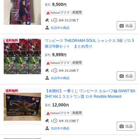
9,500
落札
円
未使用
Yahoo!フリマ
1
8/9 15:27
終了
出品
出品中の商品
ワンピース THEORAMA SOUL シャンクス 3個 ゾロ 3
送料無料
個 計6個セット まとめ売り
9,999
落札
円
未使用
Yahoo!フリマ
1
8/9 15:24
終了
出品
出品中の商品
【未開封】一番くじ ワンピース エルバフ編 GIANT BA
送料無料
SH!! Vol.1 ラストワン賞 ロキ Revible Moment
12,000
落札
円
未使用
Yahoo!フリマ
1
8/9 15:23
終了
出品
出品中の商品