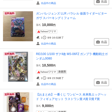
出品
出品中の商品
ガンバレジェンズ LLR パラレル 仮面ライダービター
送料無料
ガヴ スパーキングミフォーム
10,000
落札
円
Yahoo!フリマ
1
8/9 16:02
終了
出品
出品中の商品
RE/100 1/100 ザクII改 MS-06FZ ガンプラ 機動戦士ガ
送料無料
ンダム0080
10,500
落札
円
未使用
Yahoo!フリマ
1
8/9 15:56
終了
出品
出品中の商品
【おまとめ】一番くじ ワンピース 未来島エッグヘッ
送料無料
ド フィギュアセット ラストワン賞 A賞 D賞 F賞
9,000
落札
円