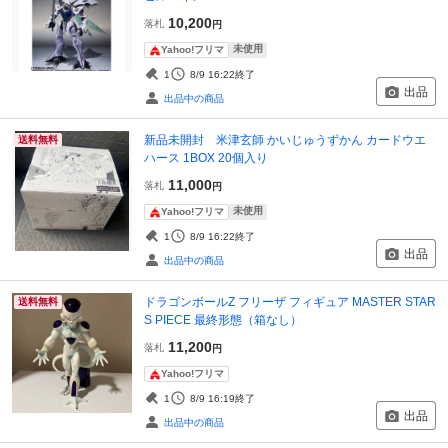
10,200
落札
円
未使用
Yahoo!フリマ
1
8/9 16:22
終了
出品
出品中の商品
新品未開封 米津玄師 かいじゅうずかん カードウエ
送料無料
ハース 1BOX 20個入り
11,000
落札
円
未使用
Yahoo!フリマ
1
8/9 16:22
終了
出品
出品中の商品
ドラゴンボールZ フリーザ フィギュア MASTER STAR
送料無料
S PIECE 最終形態（箱なし）
11,200
落札
円
Yahoo!フリマ
1
8/9 16:19
終了
出品
出品中の商品