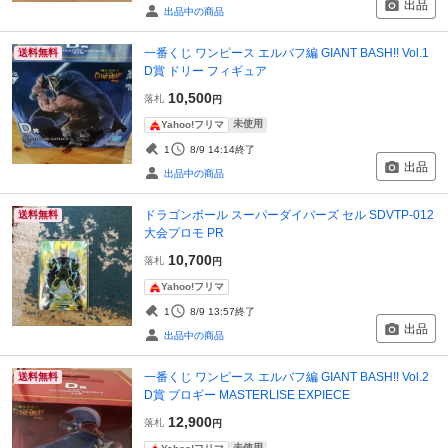
出品
出品中の商品
一番くじ ワンピース エルバフ編 GIANT BASH!! Vol.1
送料無料
D賞 ドリー フィギュア
10,500
落札
円
未使用
Yahoo!フリマ
1
8/9 14:14
終了
出品
出品中の商品
ドラゴンボール スーパーダイバーズ セル SDVTP-012
送料無料
大会プロモ PR
10,700
落札
円
Yahoo!フリマ
1
8/9 13:57
終了
出品
出品中の商品
一番くじ ワンピース エルバフ編 GIANT BASH!! Vol.2
送料無料
D賞 ブロギー MASTERLISE EXPIECE
12,900
落札
円
未使用