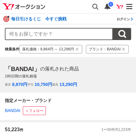
i
毎日引けるくじ 今すぐ挑戦
ログイン
検索条件
落札価格
：
8,864円 ～ 13,296円
ブランド
：
BANDAI
「BANDAI」
の落札された商品
180
日間の落札相場
8,870
円
10,750
円
13,290
円
最安
平均
最高
指定メーカー・ブランド
BANDAI
＋フォロー
51,223
1
〜
50
件/
51,223
件
件