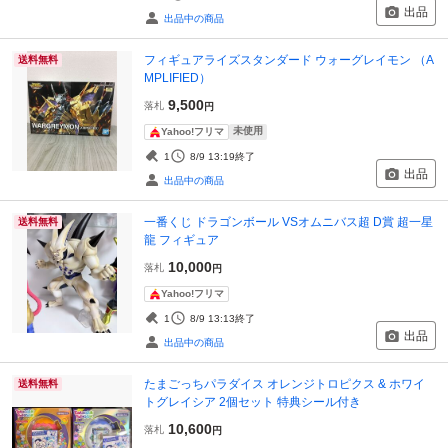
出品
出品中の商品
フィギュアライズスタンダード ウォーグレイモン （A
送料無料
MPLIFIED）
9,500
落札
円
未使用
Yahoo!フリマ
1
8/9 13:19
終了
出品
出品中の商品
一番くじ ドラゴンボール VSオムニバス超 D賞 超一星
送料無料
龍 フィギュア
10,000
落札
円
Yahoo!フリマ
1
8/9 13:13
終了
出品
出品中の商品
たまごっちパラダイス オレンジトロピクス & ホワイ
送料無料
トグレイシア 2個セット 特典シール付き
10,600
落札
円