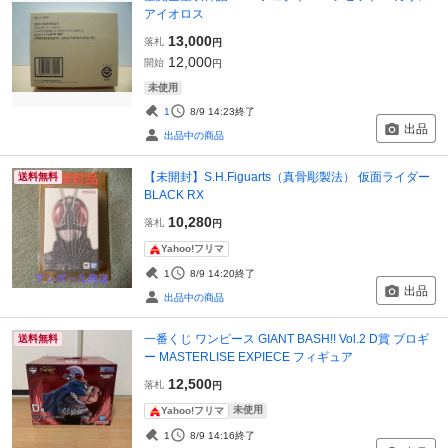
アイオロス
13,000
落札
円
12,000
開始
円
未使用
1
8/9 14:23
終了
出品
出品中の商品
【未開封】S.H.Figuarts（真骨彫製法） 仮面ライダー
送料無料
BLACK RX
10,280
落札
円
Yahoo!フリマ
1
8/9 14:20
終了
出品
出品中の商品
一番くじ ワンピース GIANT BASH!! Vol.2 D賞 ブロギ
送料無料
ー MASTERLISE EXPIECE フィギュア
12,500
落札
円
未使用
Yahoo!フリマ
1
8/9 14:16
終了