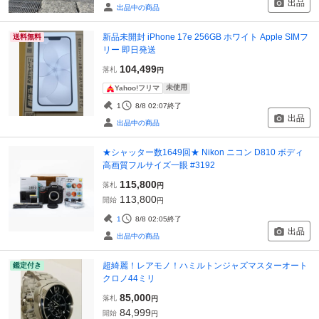
出品
出品中の商品
新品未開封 iPhone 17e 256GB ホワイト Apple SIMフ
送料無料
リー 即日発送
104,499
落札
円
未使用
Yahoo!フリマ
1
8/8 02:07
終了
出品
出品中の商品
★シャッター数1649回★ Nikon ニコン D810 ボディ
高画質フルサイズ一眼 #3192
115,800
落札
円
113,800
開始
円
1
8/8 02:05
終了
出品
出品中の商品
超綺麗！レアモノ！ハミルトンジャズマスターオート
鑑定付き
クロノ44ミリ
85,000
落札
円
84,999
開始
円