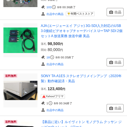
103
8/8 00:36
終了
出品
年間ベストストア
出品中の商品
AJA (エージェーエイ アジャ) 3G-SDI入力対応のUSB
3.0接続ビデオキャプチャーデバイス UーTAP SDI 2個
セットA 放送業務 放送中継 美品
98,500
落札
円
80,000
開始
円
18
8/8 00:35
終了
出品
出品中の商品
SONY TA-A1ES ステレオプリメインアンプ（2020年
送料無料
製）動作確認済・美品
123,400
落札
円
Yahoo!フリマ
1
8/8 00:34
終了
出品
出品中の商品
【新品に近い】ルイヴィトン モノグラム クッサン ジ
送料無料