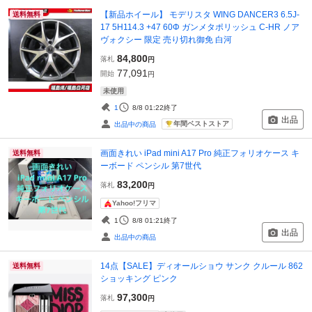
【新品ホイール】 モデリスタ WING DANCER3 6.5J-
送料無料
17 5H114.3 +47 60Φ ガンメタポリッシュ C-HR ノア
ヴォクシー 限定 売り切れ御免 白河
84,800
落札
円
77,091
開始
円
未使用
1
8/8 01:22
終了
出品
年間ベストストア
出品中の商品
画面きれい iPad mini A17 Pro 純正フォリオケース キ
送料無料
ーボード ペンシル 第7世代
83,200
落札
円
Yahoo!フリマ
1
8/8 01:21
終了
出品
出品中の商品
14点【SALE】ディオールショウ サンク クルール 862
送料無料
ショッキング ピンク
97,300
落札
円