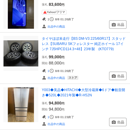
83,600
落札
円
Yahoo!フリマ
1
8/8 01:26
終了
出品
出品中の商品
タイヤほぼ未走行【BS DM-V3 225/60R17】スタッド
レス【SUBARU SKフォレスター 純正ホイール 17イ
ンチ 7J5HPCD114.3+48】23年製 (KTO779)
99,000
落札
円
88,000
開始
円
1
8/8 01:26
終了
出品
ストア
出品中の商品
Y003◆美品◆HITACHI◆大型冷蔵庫◆6ドア◆観音開
き◆520L◆2021年製◆R-H52N
94,800
落札
円
94,800
開始
円
1
8/8 01:23
終了
出品
出品中の商品