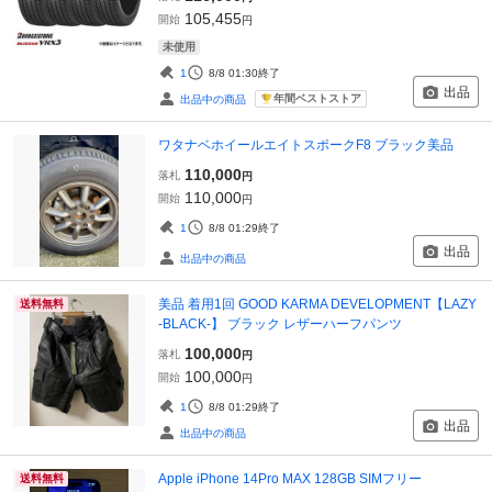
105,455
開始
円
未使用
1
8/8 01:30
終了
出品
年間ベストストア
出品中の商品
ワタナベホイールエイトスポークF8 ブラック美品
110,000
落札
円
110,000
開始
円
1
8/8 01:29
終了
出品
出品中の商品
美品 着用1回 GOOD KARMA DEVELOPMENT【LAZY
送料無料
-BLACK-】 ブラック レザーハーフパンツ
100,000
落札
円
100,000
開始
円
1
8/8 01:29
終了
出品
出品中の商品
Apple iPhone 14Pro MAX 128GB SIMフリー
送料無料