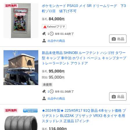
ポケモンカード PSA10 メイ SR ドリームリーグ 下3
送料無料
桁ゾロ目 値下げ不可
84,000
落札
円
Yahoo!フリマ
1
8/8 01:44
終了
出品
出品中の商品
新品未使用品 SHINOBI ルーフテント ハシゴ付 タワー
型 キャンプ 車中泊 ホワイト ベージュ キャンプタープ
トレーラーテント アウトドア
95,000
落札
円
95,000
開始
円
未使用
1
8/8 01:36
終了
出品
出品中の商品
★2024年製★ 225/45R17 91Q 新品 4本セット価格 ブ
送料無料
リヂストン BLIZZAK ブリザック VRX3 冬タイヤ 冬用
スタッドレス 正規品 17インチ
116,000
落札
円