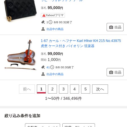
ッピーウォレット ノワール
95,000
落札
円
Yahoo!フリマ
1
8/8 00:32
終了
出品
出品中の商品
1-67 カール・ヘフナー Karl Hfner KH 215 No.43975
虎杢 ケース付き バイオリン 弦楽器
99,000
落札
円
1,000
開始
円
41
8/8 00:30
終了
出品
出品中の商品
前へ
1
2
3
4
5
次へ
1
〜
50
件 /
346,496
件
絞り込み条件を追加