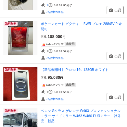
1
8/8 02:05
終了
出品
出品中の商品
ポケモンカード ビクティニ BWR プロモ 288/SV-P 未
送料無料
開封
108,000
落札
円
未使用
Yahoo!フリマ
1
8/8 01:59
終了
出品
出品中の商品
【新品未開封】iPhone 16e 128GB ホワイト
送料無料
95,080
落札
円
未使用
Yahoo!フリマ
1
8/8 01:55
終了
出品
出品中の商品
ベンツ Gクラス ゲレンデ W463 プロフェッショナル
送料無料
ミラー サイドミラー W463 W460 PURミラー 社外
品 新品