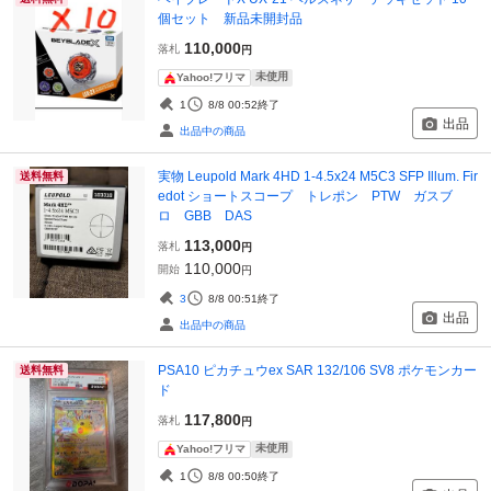
個セット 新品未開封品
110,000
落札
円
未使用
Yahoo!フリマ
1
8/8 00:52
終了
出品
出品中の商品
実物 Leupold Mark 4HD 1-4.5x24 M5C3 SFP Illum. Fir
送料無料
edot ショートスコープ トレポン PTW ガスブ
ロ GBB DAS
113,000
落札
円
110,000
開始
円
3
8/8 00:51
終了
出品
出品中の商品
PSA10 ピカチュウex SAR 132/106 SV8 ポケモンカー
送料無料
ド
117,800
落札
円
未使用
Yahoo!フリマ
1
8/8 00:50
終了