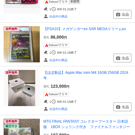
未使用
Yahoo!フリマ
1
8/8 01:21
終了
出品
出品中の商品
【PSA10】メガゲンガーex SAR MEGAドリームex
送料無料
86,000
落札
円
Yahoo!フリマ
1
8/8 01:18
終了
出品
出品中の商品
【ほぼ新品】Apple Mac mini M4 16GB 256GB 2024
送料無料
年
123,000
落札
円
Yahoo!フリマ
1
8/8 01:15
終了
出品
出品中の商品
MTG FINAL FANTASY コレクターブースター 日本語
送料無料
鑑定付き
版 1BOX シュリンク付き ファイナルファンタジー