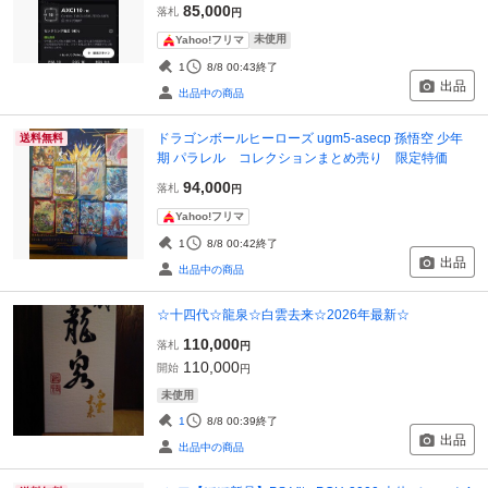
85,000
落札
円
未使用
Yahoo!フリマ
1
8/8 00:43
終了
出品
出品中の商品
ドラゴンボールヒーローズ ugm5-asecp 孫悟空 少年
送料無料
期 パラレル コレクションまとめ売り 限定特価
94,000
落札
円
Yahoo!フリマ
1
8/8 00:42
終了
出品
出品中の商品
☆十四代☆龍泉☆白雲去来☆2026年最新☆
110,000
落札
円
110,000
開始
円
未使用
1
8/8 00:39
終了
出品
出品中の商品