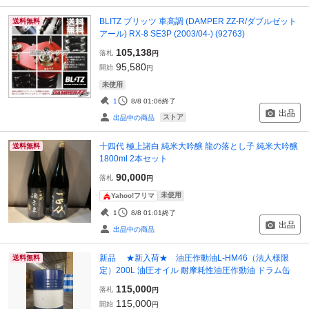
BLITZ ブリッツ 車高調 (DAMPER ZZ-R/ダブルゼット
送料無料
アール) RX-8 SE3P (2003/04-) (92763)
105,138
落札
円
95,580
開始
円
未使用
1
8/8 01:06
終了
出品
ストア
出品中の商品
十四代 極上諸白 純米大吟醸 龍の落とし子 純米大吟醸
送料無料
1800ml 2本セット
90,000
落札
円
未使用
Yahoo!フリマ
1
8/8 01:01
終了
出品
出品中の商品
新品 ★新入荷★ 油圧作動油L-HM46（法人様限
送料無料
定）200L 油圧オイル 耐摩耗性油圧作動油 ドラム缶
115,000
落札
円
115,000
開始
円