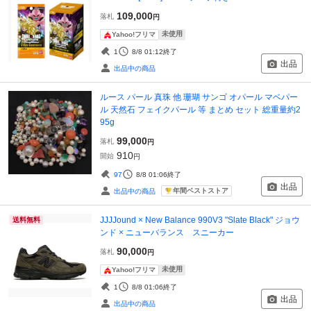
109,000
落札
円
未使用
Yahoo!フリマ
1
8/8 01:12
終了
出品
出品中の商品
ルース パール 真珠 他 珊瑚 サンゴ オパール マベパー
ル 天然石 フェイクパール 等 まとめ セット 総重量約2
95g
99,000
落札
円
910
開始
円
97
8/8 01:06
終了
出品
年間ベストストア
出品中の商品
JJJJound × New Balance 990V3 "Slate Black" ジョウ
送料無料
ンド × ニューバランス スニーカー
90,000
落札
円
未使用
Yahoo!フリマ
1
8/8 01:06
終了
出品
出品中の商品