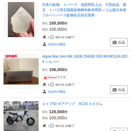
日本の鉱物 トパーズ 滋賀県田上山 大型結晶 黄
玉 トパズ原石国産鉱物標本岐阜県田ノ上山産日本産
ブルートパーズ鉱物化石岩石翡翠
100,000
落札
円
100,000
開始
円
1
8/8 02:15
終了
出品
出品中の商品
Apple Mac mini M4 16GB 256GB SSD MU9D3J/A 202
送料無料
4 シルバー
106,000
落札
円
Yahoo!フリマ
1
8/8 02:12
終了
出品
出品中の商品
エイプ50 ボアアップ AC16 カスタム
120,000
落札
円
100,000
開始
円
1
8/8 02:10
終了