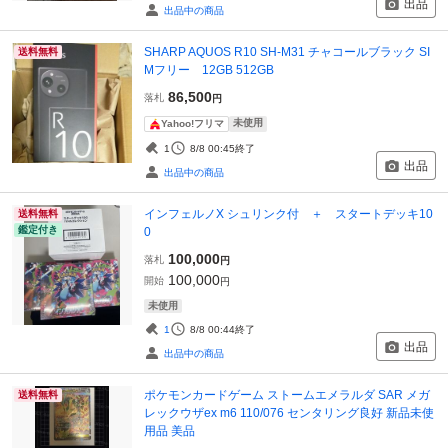
出品
出品中の商品
SHARP AQUOS R10 SH-M31 チャコールブラック SI
送料無料
Mフリー 12GB 512GB
86,500
落札
円
未使用
Yahoo!フリマ
1
8/8 00:45
終了
出品
出品中の商品
インフェルノX シュリンク付 ＋ スタートデッキ10
送料無料
鑑定付き
0
100,000
落札
円
100,000
開始
円
未使用
1
8/8 00:44
終了
出品
出品中の商品
ポケモンカードゲーム ストームエメラルダ SAR メガ
送料無料
レックウザex m6 110/076 センタリング良好 新品未使
用品 美品