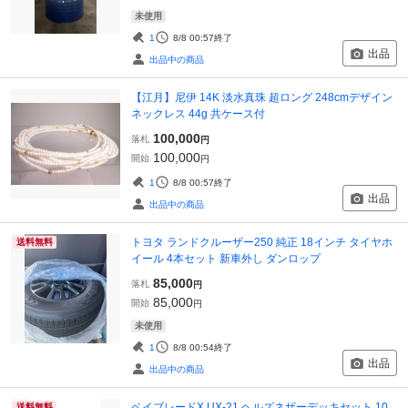
未使用
1
8/8 00:57
終了
出品
出品中の商品
【江月】尼伊 14K 淡水真珠 超ロング 248cmデザイン
ネックレス 44g 共ケース付
100,000
落札
円
100,000
開始
円
1
8/8 00:57
終了
出品
出品中の商品
トヨタ ランドクルーザー250 純正 18インチ タイヤホ
送料無料
イール 4本セット 新車外し ダンロップ
85,000
落札
円
85,000
開始
円
未使用
1
8/8 00:54
終了
出品
出品中の商品
ベイブレードX UX-21 ヘルズネザーデッキセット 10
送料無料