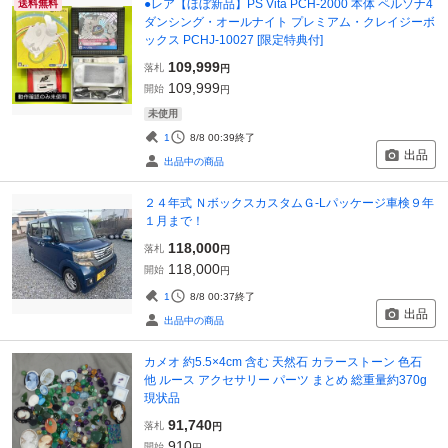
●レア【ほぼ新品】PS Vita PCH-2000 本体 ペルソナ4
送料無料
ダンシング・オールナイト プレミアム・クレイジーボ
ックス PCHJ-10027 [限定特典付]
109,999
落札
円
109,999
開始
円
未使用
1
8/8 00:39
終了
出品
出品中の商品
２４年式 ＮボックスカスタムＧ-Lパッケージ車検９年
１月まで！
118,000
落札
円
118,000
開始
円
1
8/8 00:37
終了
出品
出品中の商品
カメオ 約5.5×4cm 含む 天然石 カラーストーン 色石
他 ルース アクセサリー パーツ まとめ 総重量約370g
現状品
91,740
落札
円
910
開始
円