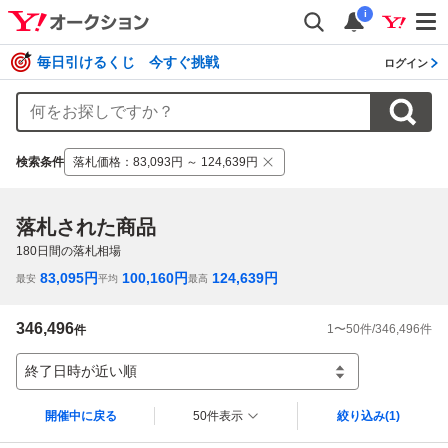
i
毎日引けるくじ 今すぐ挑戦
ログイン
検索条件
落札価格
：
83,093円 ～ 124,639円
落札された商品
180
日間の落札相場
83,095
円
100,160
円
124,639
円
最安
平均
最高
346,496
1
〜
50
件/
346,496
件
件
終了日時が近い順
開催中に戻る
50件表示
絞り込み
(1)