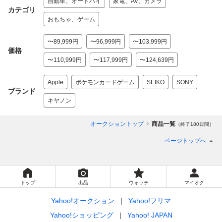
自動車、オートバイ
家電、AV、カメラ
カテゴリ
おもちゃ、ゲーム
〜89,999円
〜96,999円
〜103,999円
価格
〜110,999円
〜117,999円
〜124,639円
Apple
ポケモンカードゲーム
SEIKO
SONY
ブランド
キヤノン
オークショントップ
商品一覧
（終了180日間）
ページトップへ
トップ
出品
ウォッチ
マイオク
Yahoo!オークション
Yahoo!フリマ
Yahoo!ショッピング
Yahoo! JAPAN