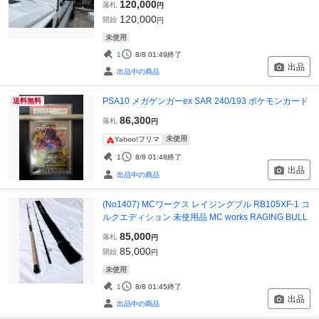
120,000
落札
円
120,000
開始
円
未使用
1
8/8 01:49
終了
出品
出品中の商品
PSA10 メガゲンガーex SAR 240/193 ポケモンカード
送料無料
86,300
落札
円
未使用
Yahoo!フリマ
1
8/8 01:48
終了
出品
出品中の商品
(No1407) MCワークス レイジングブル RB105XF-1 コ
ルクエディション 未使用品 MC works RAGING BULL
85,000
落札
円
85,000
開始
円
未使用
1
8/8 01:45
終了
出品
出品中の商品