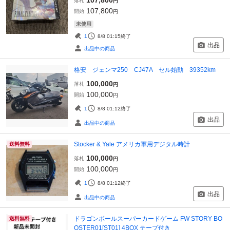
107,800
落札
円
107,800
開始
円
未使用
1
8/8 01:15
終了
出品
出品中の商品
格安 ジェンマ250 CJ47A セル始動 39352km
100,000
落札
円
100,000
開始
円
1
8/8 01:12
終了
出品
出品中の商品
Stocker & Yale アメリカ軍用デジタル時計
送料無料
100,000
落札
円
100,000
開始
円
1
8/8 01:12
終了
出品
出品中の商品
ドラゴンボールスーパーカードゲーム FW STORY BO
送料無料
OSTER01[ST01] 4BOX テープ付き