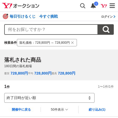
i
毎日引けるくじ 今すぐ挑戦
ログイン
検索条件
落札価格
：
728,800円 ～ 728,800円
落札された商品
180
日間の落札相場
728,800
円
728,800
円
728,800
円
最安
平均
最高
1
1
〜
1
件/
1
件
件
終了日時が近い順
開催中に戻る
50件表示
絞り込み
(1)