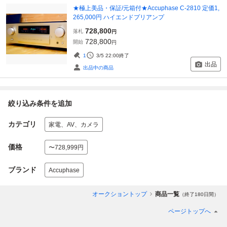
★極上美品・保証/元箱付★Accuphase C-2810 定価1,
265,000円 ハイエンドプリアンプ
728,800
落札
円
728,800
開始
円
1
3/5 22:00
終了
出品
出品中の商品
絞り込み条件を追加
カテゴリ
家電、AV、カメラ
価格
〜728,999円
ブランド
Accuphase
オークショントップ
商品一覧
（終了180日間）
ページトップへ