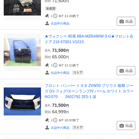
71,500
開始
円
未使用
1
8/7 11:20
終了
出品
出品中の商品
★ヴォクシー 90系 6BA-MZRA90W S-G★フロント右
ドア 218 67001-V1010
71,500
落札
円
65,000
開始
円
1
8/7 11:11
終了
出品
ストア
出品中の商品
フロント バンパー トヨタ ZVW30 プリウス 後期 ジー
ズ G's フォグ/ターンランプ付 パール ホワイト カラー
NO:070 2602792 2E5-1 深
71,500
落札
円
64,999
開始
円
1
8/7 10:37
終了
出品
ストア
出品中の商品