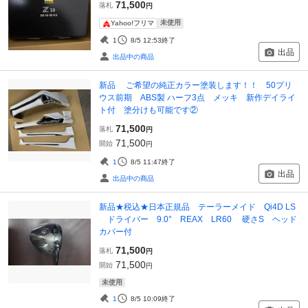
71,500
落札
円
未使用
Yahoo!フリマ
1
8/5 12:53
終了
出品
出品中の商品
新品 ご希望の純正カラー塗装します！！ 50プリ
ウス前期 ABS製 ハーフ3点 メッキ 新作デイライ
ト付 塗分けも可能です②
71,500
落札
円
71,500
開始
円
1
8/5 11:47
終了
出品
出品中の商品
新品★税込★日本正規品 テーラーメイド Qi4D LS
ドライバー 9.0° REAX LR60 硬さS ヘッド
カバー付
71,500
落札
円
71,500
開始
円
未使用
1
8/5 10:09
終了