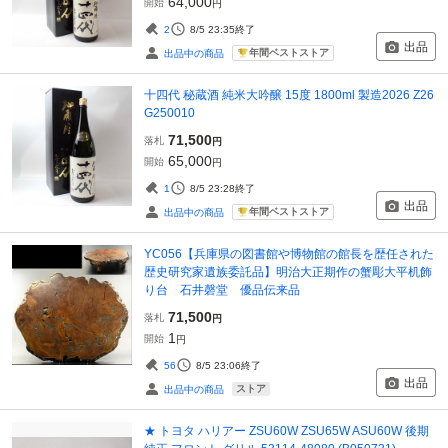
64,000
開始
円
2
8/5 23:35
終了
出品
年間ベストストア
出品中の商品
十四代 秘蔵酒 純米大吟醸 15度 1800ml 製造2026 Z26
G250010
71,500
落札
円
65,000
開始
円
1
8/5 23:28
終了
出品
年間ベストストア
出品中の商品
YC056【兵庫県の図書館や博物館の館長を歴任された
歴史研究家遺族委託品】明治大正期作の蟹彫大平机飾
り台 石井磬堂 優品伝来品
71,500
落札
円
1
開始
円
56
8/5 23:06
終了
出品
ストア
出品中の商品
★ トヨタ ハリアー ZSU60W ZSU65W ASU60W 後期