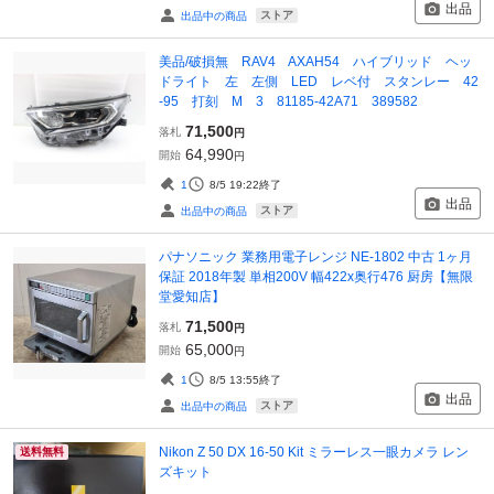
出品
ストア
出品中の商品
美品/破損無 RAV4 AXAH54 ハイブリッド ヘッ
ドライト 左 左側 LED レベ付 スタンレー 42
-95 打刻 M 3 81185-42A71 389582
71,500
落札
円
64,990
開始
円
1
8/5 19:22
終了
出品
ストア
出品中の商品
パナソニック 業務用電子レンジ NE-1802 中古 1ヶ月
保証 2018年製 単相200V 幅422x奥行476 厨房【無限
堂愛知店】
71,500
落札
円
65,000
開始
円
1
8/5 13:55
終了
出品
ストア
出品中の商品
Nikon Z 50 DX 16-50 Kit ミラーレス一眼カメラ レン
送料無料
ズキット