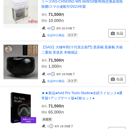
リーズ/AS-CH563N2-W/5.6kW/18畳用/熱交換器加熱
除菌/スマホ連動可/2023年製
71,500
落札
円
10,000
開始
円
40
8/5 20:07
終了
出品
ストア
出品中の商品
【SAG】大樋年郎(十代長左衛門) 黒茶碗 黒幕釉 共箱
二重箱 茶道具 本物保証
71,500
落札
円
1,000
開始
円
69
8/5 19:50
終了
出品
ストア
出品中の商品
★★新品●Avid Pro Tools Studio●永続ライセンス●通
常版+アップデート版●2枚セット●
71,500
落札
円
65,000
開始
円
未使用
1
8/5 19:35
終了