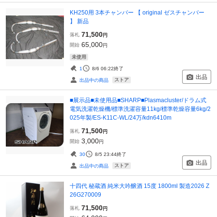
KH250用 3本チャンバー 【 original ゼスチャンバー
】 新品
71,500
落札
円
65,000
開始
円
未使用
1
8/6 06:22
終了
出品
ストア
出品中の商品
■展示品■未使用品■SHARP■Plasmacluster/ドラム式
電気洗濯乾燥機/標準洗濯容量11kg/標準乾燥容量6kg/2
025年製/ES-K11C-WL/24万/kdn6410m
71,500
落札
円
3,000
開始
円
30
8/5 23:44
終了
出品
ストア
出品中の商品
十四代 秘蔵酒 純米大吟醸酒 15度 1800ml 製造2026 Z
26G270009
71,500
落札
円