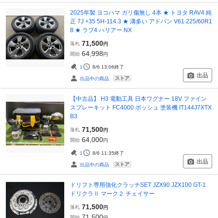
2025年製 ヨコハマ ガリ傷無し 4本 ★ トヨタ RAV4 純
正 7J +35 5H-114.3 ★ 溝多い アドバン V61 225/60R1
8 ★ ラブ4 ハリアー NX
71,500
落札
円
64,998
開始
円
1
8/6 13:06
終了
出品
ストア
出品中の商品
【中古品】 H3 電動工具 日本ワグナー 18V ファイン
スプレーキット FC4000 ボッシュ 塗装機 IT144J7XTX
B3
71,500
落札
円
64,000
開始
円
1
8/6 11:35
終了
出品
ストア
出品中の商品
ドリフト専用強化クラッチSET JZX90 JZX100 GT-1
ドリクラⅡ マーク２ チェイサー
71,500
落札
円
71,500
開始
円