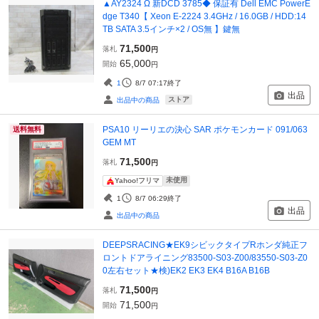
▲AY2324 Ω 新DCD 3785◆ 保証有 Dell EMC PowerE
dge T340【 Xeon E-2224 3.4GHz / 16.0GB / HDD:14
TB SATA 3.5インチ×2 / OS無 】鍵無
71,500
落札
円
65,000
開始
円
1
8/7 07:17
終了
出品
ストア
出品中の商品
PSA10 リーリエの決心 SAR ポケモンカード 091/063
送料無料
GEM MT
71,500
落札
円
未使用
Yahoo!フリマ
1
8/7 06:29
終了
出品
出品中の商品
DEEPSRACING★EK9シビックタイプRホンダ純正フ
ロントドアライニング83500-S03-Z00/83550-S03-Z0
0左右セット★検)EK2 EK3 EK4 B16A B16B
71,500
落札
円
71,500
開始
円