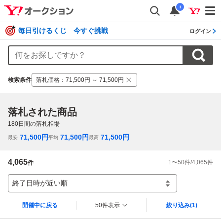
i
毎日引けるくじ 今すぐ挑戦
ログイン
検索条件
落札価格
：
71,500円 ～ 71,500円
落札された商品
180
日間の落札相場
71,500
円
71,500
円
71,500
円
最安
平均
最高
4,065
1
〜
50
件/
4,065
件
件
終了日時が近い順
開催中に戻る
50件表示
絞り込み
(1)