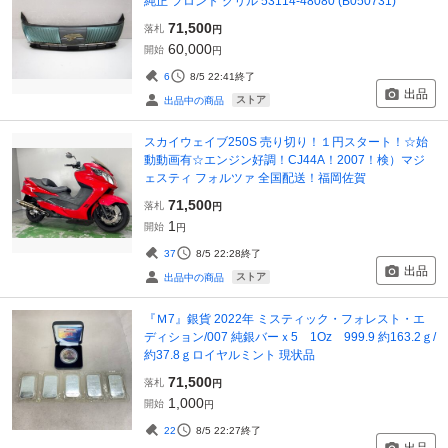
純正 フロント グリル 53114-48080 (B050731)
71,500
落札
円
60,000
開始
円
6
8/5 22:41
終了
出品
ストア
出品中の商品
スカイウェイブ250S 売り切り！１円スタート！☆始
動動画有☆エンジン好調！CJ44A！2007！検）マジ
ェスティ フォルツァ 全国配送！福岡佐賀
71,500
落札
円
1
開始
円
37
8/5 22:28
終了
出品
ストア
出品中の商品
『Ｍ7』銀貨 2022年 ミスティック・フォレスト・エ
ディション/007 純銀バーｘ5 1Oz 999.9 約163.2ｇ/
約37.8ｇロイヤルミント 現状品
71,500
落札
円
1,000
開始
円
22
8/5 22:27
終了
出品