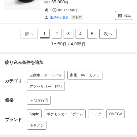
65,000
開始
円
1
8/4 23:15
終了
出品
ストア
出品中の商品
前へ
1
2
3
4
5
次へ
1
〜
50
件 /
4,065
件
絞り込み条件を追加
自動車、オートバイ
家電、AV、カメラ
カテゴリ
アクセサリー、時計
価格
〜71,999円
Apple
ポケモンカードゲーム
トヨタ
OMEGA
ブランド
キヤノン