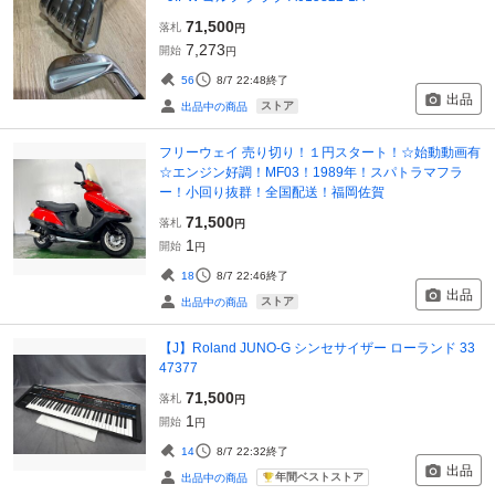
71,500
落札
円
7,273
開始
円
56
8/7 22:48
終了
出品
ストア
出品中の商品
フリーウェイ 売り切り！１円スタート！☆始動動画有
☆エンジン好調！MF03！1989年！スパトラマフラ
ー！小回り抜群！全国配送！福岡佐賀
71,500
落札
円
1
開始
円
18
8/7 22:46
終了
出品
ストア
出品中の商品
【J】Roland JUNO-G シンセサイザー ローランド 33
47377
71,500
落札
円
1
開始
円
14
8/7 22:32
終了
出品
年間ベストストア
出品中の商品