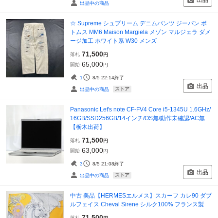
出品中の商品
☆ Supreme シュプリーム デニムパンツ ジーパン ボ
トムス MM6 Maison Margiela メゾン マルジェラ ダメ
ージ加工 ホワイト系 W30 メンズ
71,500
落札
円
65,000
開始
円
1
8/5 22:14
終了
出品
ストア
出品中の商品
Panasonic Let's note CF-FV4 Core i5-1345U 1.6GHz/
16GB/SSD256GB/14インチ/OS無/動作未確認/AC無
【栃木出荷】
71,500
落札
円
63,000
開始
円
3
8/5 21:08
終了
出品
ストア
出品中の商品
中古 美品【HERMESエルメス】スカーフ カレ90 ダブ
ルフェイス Cheval Sirene シルク100% フランス製
71,500
落札