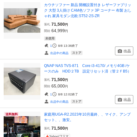
カウチソファー 新品 開梱設置付き レザーファブリッ
ク 大型 3人掛け CAM色ソファ 3P コーナー 布製 おし
ゃれ 家具モダン北欧:ST52-2S-ZR
71,500
落札
円
64,999
開始
円
未使用
1
8/8 13:36
終了
出品
ストア
出品中の商品
QNAP NAS TVS-871 Core i3-4170/ メモリ4GB /ケ
ースのみ HDD２TB 設定リセット済（管２ＦB5）
71,500
落札
円
65,000
開始
円
1
8/8 12:02
終了
出品
ストア
出品中の商品
家庭用UGA-R2.2023年10月最終、、マイク、アンプ
送料無料
セット、、激安。
71,500
落札
円
Yahoo!フリマ