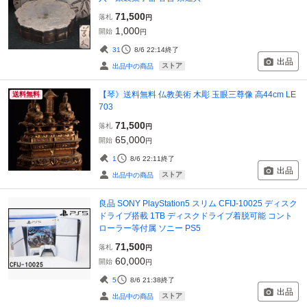
71,500
落札
円
1,000
開始
円
31
8/6 22:14
終了
出品
ストア
出品中の商品
【琴》送料無料 仏教美術 木彫 玉眼三尊像 高44cm LE
送料無料
703
71,500
落札
円
65,000
開始
円
1
8/6 22:11
終了
出品
ストア
出品中の商品
良品 SONY PlayStation5 スリム CFIJ-10025 ディスク
ドライブ搭載 1TB ディスクドライブ着脱可能 コント
ローラー等付属 ソニー PS5
71,500
落札
円
60,000
開始
円
5
8/6 21:38
終了
出品
ストア
出品中の商品