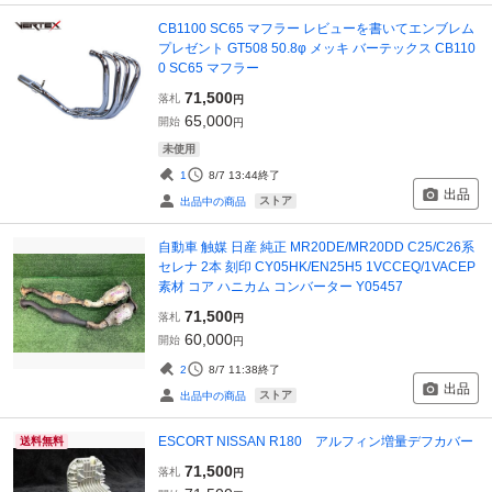
CB1100 SC65 マフラー レビューを書いてエンブレム
プレゼント GT508 50.8φ メッキ バーテックス CB110
0 SC65 マフラー
71,500
落札
円
65,000
開始
円
未使用
1
8/7 13:44
終了
出品
ストア
出品中の商品
自動車 触媒 日産 純正 MR20DE/MR20DD C25/C26系
セレナ 2本 刻印 CY05HK/EN25H5 1VCCEQ/1VACEP
素材 コア ハニカム コンバーター Y05457
71,500
落札
円
60,000
開始
円
2
8/7 11:38
終了
出品
ストア
出品中の商品
ESCORT NISSAN R180 アルフィン増量デフカバー
送料無料
71,500
落札
円