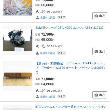
円
60,000
開始
円
1
8/5 21:00
終了
出品
ストア
出品中の商品
BMW 5シリーズ DBA-XG20 エンジンASSY 210131
71,500
落札
円
65,000
開始
円
1
8/5 20:44
終了
出品
ストア
出品中の商品
【展示品・未使用品】 ウニコ/unico DWELI(ドゥウェ
リ) TVボード W1800 オーク材/ブラウン (osk08061
7)
71,500
落札
円
64,800
開始
円
1
8/5 20:41
終了
出品
ストア
出品中の商品
579A/ルームエアコン/富士通ゼネラル/ノクリア CHシ