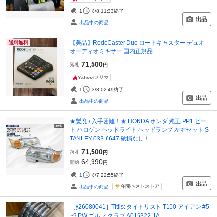
1
8/8 11:33
終了
出品
出品中の商品
【美品】RodeCaster Duo ロードキャスター デュオ
送料無料
オーディオミキサー 国内正規品
71,500
落札
円
Yahoo!フリマ
1
8/8 02:49
終了
出品
出品中の商品
★製廃 / 入手困難！★ HONDA ホンダ 純正 PP1 ビー
ト ハロゲン ヘッドライト ヘッドランプ 左右セット S
TANLEY 033-6647 破損なし！
71,500
落札
円
64,990
開始
円
1
8/7 22:55
終了
出品
年間ベストストア
出品中の商品
［y26080041］Titlist タイトリスト T100 アイアン #5
~9.PW ゴルフ クラブ A015322-1A