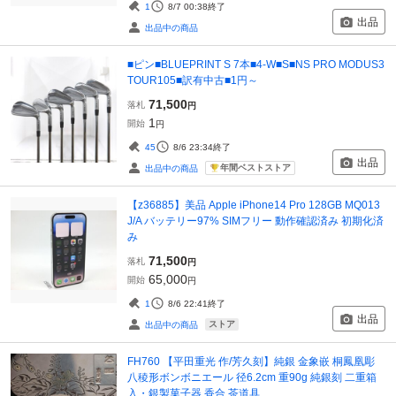
1
8/7 00:38
終了
出品
出品中の商品
■ピン■BLUEPRINT S 7本■4-W■S■NS PRO MODUS3
TOUR105■訳有中古■1円～
71,500
落札
円
1
開始
円
45
8/6 23:34
終了
出品
年間ベストストア
出品中の商品
【z36885】美品 Apple iPhone14 Pro 128GB MQ013
J/A バッテリー97% SIMフリー 動作確認済み 初期化済
み
71,500
落札
円
65,000
開始
円
1
8/6 22:41
終了
出品
ストア
出品中の商品
FH760 【平田重光 作/芳久刻】純銀 金象嵌 桐鳳凰彫
八稜形ボンボニエール 径6.2cm 重90g 純銀刻 二重箱
入・銀製菓子器 香合 茶道具