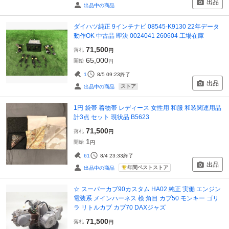
出品
出品中の商品
ダイハツ純正 9インチナビ 08545-K9130 22年データ
動作OK 中古品 即決 0024041 260604 工場在庫
71,500
落札
円
65,000
開始
円
1
8/5 09:23
終了
出品
ストア
出品中の商品
1円 袋帯 着物帯 レディース 女性用 和服 和装関連用品
計3点 セット 現状品 B5623
71,500
落札
円
1
開始
円
61
8/4 23:33
終了
出品
年間ベストストア
出品中の商品
☆ スーパーカブ90カスタム HA02 純正 実働 エンジン
電装系 メインハーネス 検 角目 カブ50 モンキー ゴリ
ラ リトルカブ カブ70 DAXジャズ
71,500
落札
円