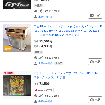
未使用
1
8/6 11:18
終了
出品
出品中の商品
日立/Hitachi ルームエアコン 白くまくん AJシリーズ R
AS-AJ2826S(W)(RAS-AJ2826S-W + RAC-AJ2826S)
主に10畳用 単相100V 2026年モデル
71,500
落札
円
64,980
開始
円
未使用
1
8/6 11:07
終了
出品
ストア
出品中の商品
ポケモンカード メガレックウザex SAR 110/076 M6
送料無料
ストームエメラルダ 美品
71,500
落札
円
Yahoo!フリマ
1
8/6 07:31
終了
出品
出品中の商品