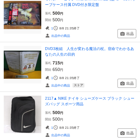
ーブケース付属 DVD付き限定盤
500
落札
円
500
開始
円
1
8/8 21:35
終了
出品
出品中の商品
DVD3枚組 人生が変わる魔法の杖。宿命でわかるあ
なたの人生の目的
715
落札
円
650
開始
円
1
8/8 21:35
終了
出品
ストア
出品中の商品
2117▲ NIKE ナイキ シューズケース ブラック シュー
ズバッグ スポーツ用品
500
落札
円
500
開始
円
1
8/8 21:35
終了
出品
出品中の商品