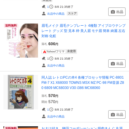
1
8/8 21:35
終了
出品
ストア
出品中の商品
眉毛メイク 眉毛テンプレート 4種類 アイブロウテンプ
送料無料
レート グッズ 型 見本 枠 美人眉 モテ眉 簡単 綺麗 左右
対称 化粧
606
落札
円
未使用
Yahoo!フリマ
1
8/8 21:35
終了
出品
出品中の商品
同人誌 レトロPCの本4 各種プロセッサ情報 PC-8801
FM-7 X1 X68000 TOWNS MSX MZ PC-98 FM音源 Z8
0 6809 MC68030 V30 i386 MC68060
570
落札
円
570
開始
円
1
8/8 21:35
終了
出品
出品中の商品
おまけ付き 物語コーポレーション 焼肉きんぐ 丸源
送料無料