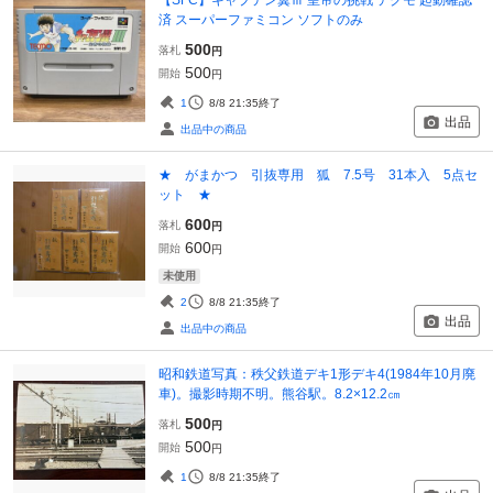
【SFC】キャプテン翼Ⅲ 皇帝の挑戦 テクモ 起動確認
済 スーパーファミコン ソフトのみ
500
落札
円
500
開始
円
1
8/8 21:35
終了
出品
出品中の商品
★ がまかつ 引抜専用 狐 7.5号 31本入 5点セ
ット ★
600
落札
円
600
開始
円
未使用
2
8/8 21:35
終了
出品
出品中の商品
昭和鉄道写真：秩父鉄道デキ1形デキ4(1984年10月廃
車)。撮影時期不明。熊谷駅。8.2×12.2㎝
500
落札
円
500
開始
円
1
8/8 21:35
終了