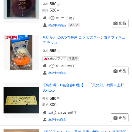
580
落札
円
528
開始
円
1
8/8 21:35
終了
出品
ストア
出品中の商品
ちいかわ CoCo壱番屋 コラボ スプーン置きフィギュ
送料無料
ア ラッコ
599
落札
円
未使用
Yahoo!フリマ
1
8/8 21:35
終了
出品
出品中の商品
【急行券・B寝台券(D型)】 「天の川」鶴岡⇒上野
S54.5.5
560
落札
円
300
開始
円
13
8/8 21:35
終了
出品
出品中の商品