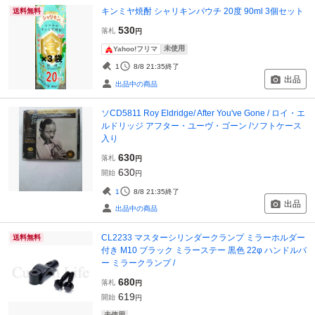
キンミヤ焼酎 シャリキンパウチ 20度 90ml 3個セット
送料無料
530
落札
円
未使用
Yahoo!フリマ
1
8/8 21:35
終了
出品
出品中の商品
ソCD5811 Roy Eldridge/ After You've Gone / ロイ・エ
ルドリッジ アフター・ユーヴ・ゴーン /ソフトケース
入り
630
落札
円
630
開始
円
1
8/8 21:35
終了
出品
出品中の商品
CL2233 マスターシリンダークランプ ミラーホルダー
送料無料
付き M10 ブラック ミラーステー 黒色 22φ ハンドルバ
ー ミラークランプ /
680
落札
円
619
開始
円
未使用