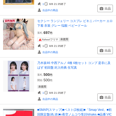
1
8/8 21:35
終了
出品
出品中の商品
セクシー ランジェリー コスプレ ビキニ パーカー エロ
送料無料
下着 衣装 グレー 悩殺 ベビードール
697
落札
円
未使用
Yahoo!フリマ
1
8/8 21:35
終了
出品
出品中の商品
乃木坂46 中西アルノ 4種 4枚セット コンプ 是非に及
ばず 初回盤 封入特典 生写真
500
落札
円
500
開始
円
未使用
1
8/8 21:35
終了
出品
出品中の商品
■SMAP(スマップ)■ベスト(2枚組)■「Smap Vest」■初
回限定盤(色:赤)■♪夜空ノムコウ/$10/shake♪■品番:VIC