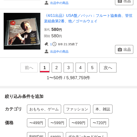
出品
出品中の商品
《4/11出品》USA盤／バッハ：フルート協奏曲、管弦
楽組曲第2番、他／ゴールウェイ
580
落札
円
580
開始
円
1
8/8 21:35
終了
出品
出品中の商品
前へ
1
2
3
4
5
次へ
1
〜
50
件 /
5,987,759
件
絞り込み条件を追加
カテゴリ
おもちゃ、ゲーム
ファッション
本、雑誌
価格
〜499円
〜599円
〜699円
〜720円
BANDAI
sanrio
ポケモンカードゲーム