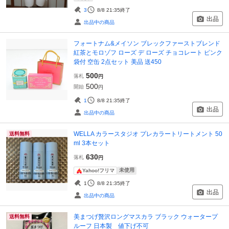
3
8/8 21:35
終了
出品
出品中の商品
フォートナム&メイソン ブレックファーストブレンド
紅茶とモロゾフ ローズ デ ローズ チョコレート ピンク
袋付 空缶 2点セット 美品 送450
500
落札
円
500
開始
円
1
8/8 21:35
終了
出品
出品中の商品
WELLA カラースタジオ プレカラートリートメント 50
送料無料
ml 3本セット
630
落札
円
未使用
Yahoo!フリマ
1
8/8 21:35
終了
出品
出品中の商品
美まつげ贅沢ロングマスカラ ブラック ウォータープ
送料無料
ルーフ 日本製 値下げ不可