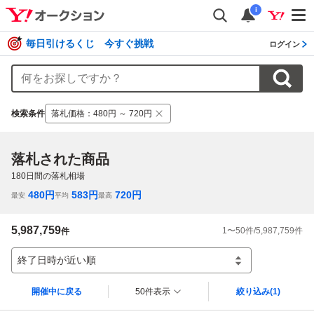
i
毎日引けるくじ 今すぐ挑戦
ログイン
検索条件
落札価格
：
480円 ～ 720円
落札された商品
180
日間の落札相場
480
円
583
円
720
円
最安
平均
最高
5,987,759
1
〜
50
件/
5,987,759
件
件
終了日時が近い順
開催中に戻る
50件表示
絞り込み
(1)