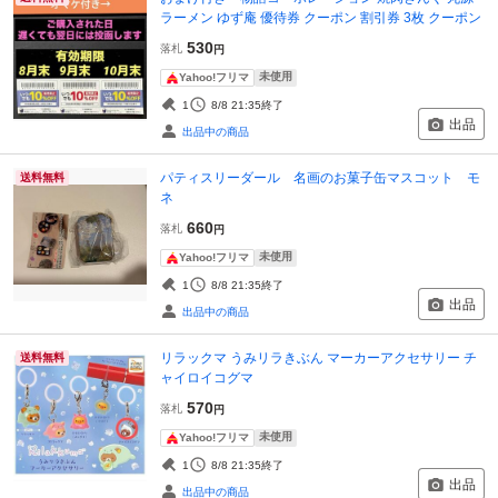
ラーメン ゆず庵 優待券 クーポン 割引券 3枚 クーポン
530
落札
円
未使用
Yahoo!フリマ
1
8/8 21:35
終了
出品
出品中の商品
パティスリーダール 名画のお菓子缶マスコット モ
送料無料
ネ
660
落札
円
未使用
Yahoo!フリマ
1
8/8 21:35
終了
出品
出品中の商品
リラックマ うみリラきぶん マーカーアクセサリー チ
送料無料
ャイロイコグマ
570
落札
円
未使用
Yahoo!フリマ
1
8/8 21:35
終了
出品
出品中の商品