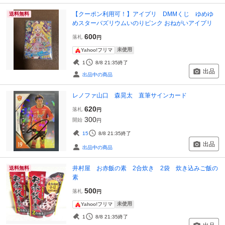
【クーポン利用可！】アイプリ DMMくじ ゆめゆ
送料無料
めスターバズリウムいのりピンク おねがいアイプリ
600
落札
円
未使用
Yahoo!フリマ
1
8/8 21:35
終了
出品
出品中の商品
レノファ山口 森晃太 直筆サインカード
620
落札
円
300
開始
円
15
8/8 21:35
終了
出品
出品中の商品
井村屋 お赤飯の素 2合炊き 2袋 炊き込みご飯の
送料無料
素
500
落札
円
未使用
Yahoo!フリマ
1
8/8 21:35
終了