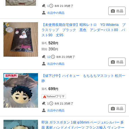
1
8/8 21:35
終了
出品
出品中の商品
【未使用長期自宅保管】昭和レトロ YG Wisteria ブ
ラスリップ ブラック 黒色 アンダーバスト80 バ
スト90 丈95
520
落札
円
390
開始
円
12
8/8 21:35
終了
出品
出品中の商品
【値下げ中】ハイキュー もちもちマスコット 松川一
送料無料
静
699
落札
円
Yahoo!フリマ
1
8/8 21:35
終了
出品
出品中の商品
即決 ガラスボタン 1個 φ36mm ベージュxシルバー 多
面 素材 ハンドメイドパーツ フランス輸入 ヴィンテー