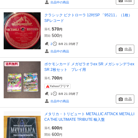
出品
出品中の商品
クラシック ビクトローラ 12吋SP 「95211」（1枚）
SPレコード
570
落札
円
500
開始
円
2
8/8 21:35
終了
出品
出品中の商品
ポケモンカード メガゼラオラex SR メガシャンデラex
送料無料
SR 2枚セット プレイ用
700
落札
円
Yahoo!フリマ
1
8/8 21:35
終了
出品
出品中の商品
メタリカ・トリビュート METALLIC ATTACK METALLI
CA THE ULTIMATE TRIBUTE 輸入盤
600
落札
円
600
開始
円