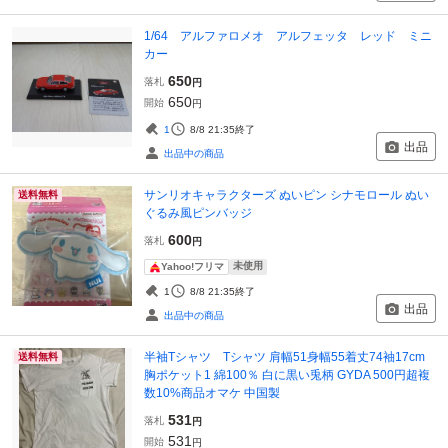
1/64 アルファロメオ アルフェッタ レッド ミニ
カー
650
落札
円
650
開始
円
1
8/8 21:35
終了
出品
出品中の商品
サンリオキャラクターズ ぬいピン シナモロール ぬい
送料無料
ぐるみ風ピンバッジ
600
落札
円
未使用
Yahoo!フリマ
1
8/8 21:35
終了
出品
出品中の商品
半袖Tシャツ Tシャツ 肩幅51身幅55着丈74袖17cm
送料無料
胸ポケット1 綿100％ 白に黒い兎柄 GYDA 500円超複
数10%商品オマケ 中国製
531
落札
円
531
開始
円