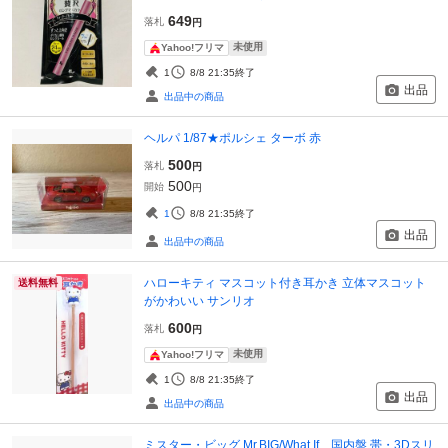
649
落札
円
未使用
Yahoo!フリマ
1
8/8 21:35
終了
出品
出品中の商品
ヘルパ 1/87★ポルシェ ターボ 赤
500
落札
円
500
開始
円
1
8/8 21:35
終了
出品
出品中の商品
ハローキティ マスコット付き耳かき 立体マスコット
送料無料
がかわいい サンリオ
600
落札
円
未使用
Yahoo!フリマ
1
8/8 21:35
終了
出品
出品中の商品
ミスター・ビッグ Mr.BIG/What If... 国内盤 帯・3Dスリ