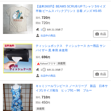
【送料360円】BEAMS SCRUB UP Tシャツ Sサイズ
半袖 ビームス バックプリント 古着 メンズ HS-85
720
落札
円
720
開始
円
1
8/8 21:35
終了
出品
出品中の商品
ティッシュボックス ティシュケース カー用品 サン
送料無料
バイザー 黒 車用 未使用
696
落札
円
未使用
Yahoo!フリマ
1
8/8 21:35
終了
出品
出品中の商品
キャミソールワンピース ノースリーブ 新品 日本サ
イズLサイズ相当 ヒップ91～96 ブルー
710
落札
円
450
開始
円
未使用