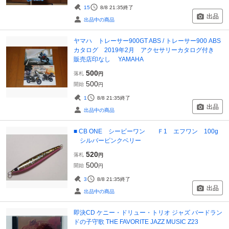
15
8/8 21:35
終了
出品
出品中の商品
ヤマハ トレーサー900GT ABS / トレーサー900 ABS
カタログ 2019年2月 アクセサリーカタログ付き
販売店印なし YAMAHA
500
落札
円
500
開始
円
1
8/8 21:35
終了
出品
出品中の商品
■ CB ONE シービーワン Ｆ1 エフワン 100g
シルバーピンクベリー
520
落札
円
500
開始
円
3
8/8 21:35
終了
出品
出品中の商品
即決CD ケニー・ドリュー・トリオ ジャズ バードラン
ドの子守歌 THE FAVORITE JAZZ MUSIC Z23