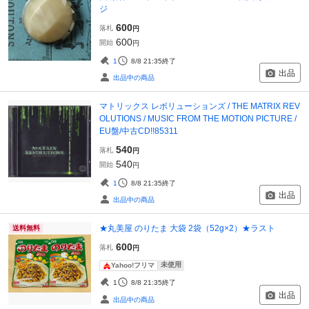
ジ
600
落札
円
600
開始
円
1
8/8 21:35
終了
出品
出品中の商品
マトリックス レボリューションズ / THE MATRIX REV
OLUTIONS / MUSIC FROM THE MOTION PICTURE /
EU盤/中古CD!!85311
540
落札
円
540
開始
円
1
8/8 21:35
終了
出品
出品中の商品
★丸美屋 のりたま 大袋 2袋（52g×2）★ラスト
送料無料
600
落札
円
未使用
Yahoo!フリマ
1
8/8 21:35
終了
出品
出品中の商品