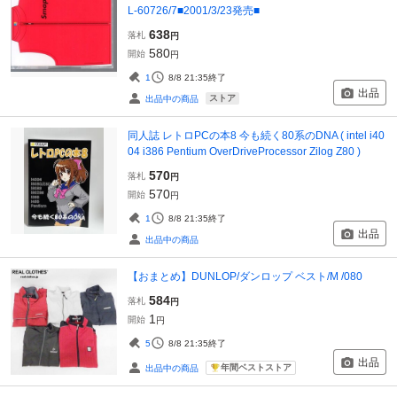
L-60726/7■2001/3/23発売■
638
落札
円
580
開始
円
1
8/8 21:35
終了
出品
ストア
出品中の商品
同人誌 レトロPCの本8 今も続く80系のDNA ( intel i40
04 i386 Pentium OverDriveProcessor Zilog Z80 )
570
落札
円
570
開始
円
1
8/8 21:35
終了
出品
出品中の商品
【おまとめ】DUNLOP/ダンロップ ベスト/M /080
584
落札
円
1
開始
円
5
8/8 21:35
終了
出品
年間ベストストア
出品中の商品