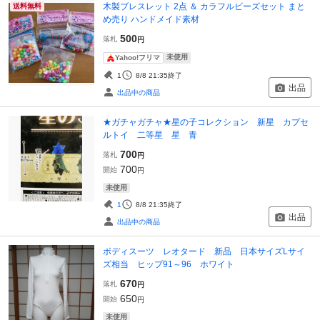
木製ブレスレット 2点 ＆ カラフルビーズセット まと
送料無料
め売り ハンドメイド素材
500
落札
円
未使用
Yahoo!フリマ
1
8/8 21:35
終了
出品
出品中の商品
★ガチャガチャ★星の子コレクション 新星 カプセ
ルトイ 二等星 星 青
700
落札
円
700
開始
円
未使用
1
8/8 21:35
終了
出品
出品中の商品
ボディスーツ レオタード 新品 日本サイズLサイ
ズ相当 ヒップ91～96 ホワイト
670
落札
円
650
開始
円
未使用