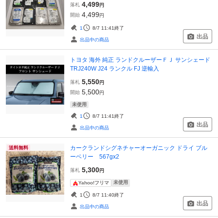
4,499
落札
円
4,499
開始
円
1
8/7 11:41
終了
出品
出品中の商品
トヨタ 海外 純正 ランドクルーザーＦＪ サンシェード
TRJ240W J24 ランクル FJ 逆輸入
5,550
落札
円
5,500
開始
円
未使用
1
8/7 11:41
終了
出品
出品中の商品
カークランドシグネチャーオーガニック ドライ ブル
送料無料
ーベリー 567gx2
5,300
落札
円
未使用
Yahoo!フリマ
1
8/7 11:40
終了
出品
出品中の商品