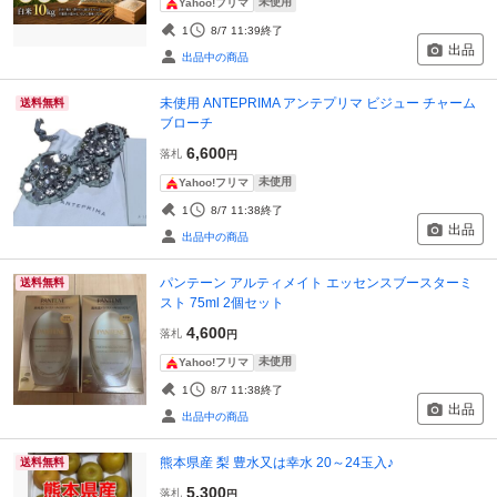
未使用
Yahoo!フリマ
1
8/7 11:39
終了
出品
出品中の商品
未使用 ANTEPRIMA アンテプリマ ビジュー チャーム
送料無料
ブローチ
6,600
落札
円
未使用
Yahoo!フリマ
1
8/7 11:38
終了
出品
出品中の商品
パンテーン アルティメイト エッセンスブースターミ
送料無料
スト 75ml 2個セット
4,600
落札
円
未使用
Yahoo!フリマ
1
8/7 11:38
終了
出品
出品中の商品
熊本県産 梨 豊水又は幸水 20～24玉入♪
送料無料
5,300
落札
円