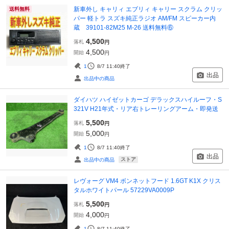
新車外し キャリィ エブリィ キャリー スクラム クリッ
送料無料
パー 軽トラ スズキ純正ラジオ AM/FM スピーカー内
蔵 39101-82M25 M-26 送料無料⑥
4,500
落札
円
4,500
開始
円
1
8/7 11:40
終了
出品
出品中の商品
ダイハツ ハイゼットカーゴ デラックスハイルーフ・S
321V H21年式・リア右トレーリングアーム・即発送
5,500
落札
円
5,000
開始
円
1
8/7 11:40
終了
出品
ストア
出品中の商品
レヴォーグ VM4 ボンネットフード 1.6GT K1X クリス
タルホワイトパール 57229VA0009P
5,500
落札
円
4,000
開始
円
1
8/7 11:40
終了