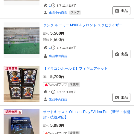
1
8/7 11:41
終了
出品
ストア
出品中の商品
タンク ルーミー M900A フロント スタビライザー
5,500
落札
円
5,500
開始
円
1
8/7 11:41
終了
出品
出品中の商品
【ドラゴンボールＺ】フィギュアセット
送料無料
5,700
落札
円
未使用
Yahoo!フリマ
1
8/7 11:41
終了
出品
出品中の商品
オットキャスト Ottocast Play2Video Pro【新品・未開
送料無料
封・技適対応】
5,980
落札
円
未使用
Yahoo!フリマ