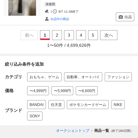
未使用
1
8/7 11:38
終了
出品
出品中の商品
前へ
1
2
3
4
5
次へ
1
〜
50
件 /
4,699,626
件
絞り込み条件を追加
カテゴリ
おもちゃ、ゲーム
自動車、オートバイ
ファッション
価格
〜4,999円
〜5,999円
〜6,600円
BANDAI
任天堂
ポケモンカードゲーム
NIKE
ブランド
SONY
オークショントップ
商品一覧
（終了180日間）