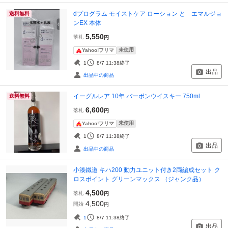
dプログラム モイストケア ローション と エマルジョ
送料無料
ンEX 本体
5,550
落札
円
未使用
Yahoo!フリマ
1
8/7 11:38
終了
出品
出品中の商品
イーグルレア 10年 バーボンウイスキー 750ml
送料無料
6,600
落札
円
未使用
Yahoo!フリマ
1
8/7 11:38
終了
出品
出品中の商品
小湊鐵道 キハ200 動力ユニット付き2両編成セット ク
ロスポイント グリーンマックス （ジャンク品）
4,500
落札
円
4,500
開始
円
1
8/7 11:38
終了
出品