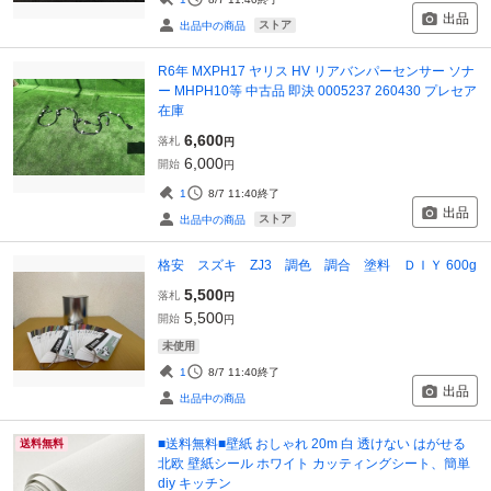
出品
ストア
出品中の商品
R6年 MXPH17 ヤリス HV リアバンパーセンサー ソナ
ー MHPH10等 中古品 即決 0005237 260430 プレセア
在庫
6,600
落札
円
6,000
開始
円
1
8/7 11:40
終了
出品
ストア
出品中の商品
格安 スズキ ZJ3 調色 調合 塗料 ＤＩＹ 600g
5,500
落札
円
5,500
開始
円
未使用
1
8/7 11:40
終了
出品
出品中の商品
■送料無料■壁紙 おしゃれ 20m 白 透けない はがせる
送料無料
北欧 壁紙シール ホワイト カッティングシート、簡単
diy キッチン