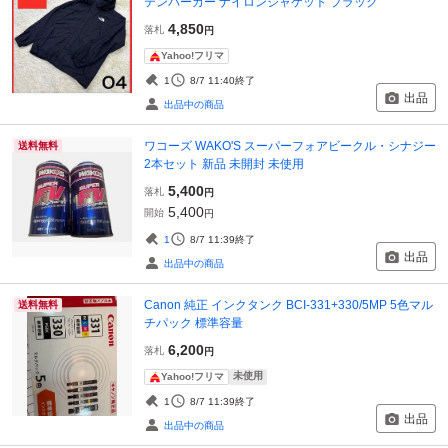
テンパーカー ナイロンジャケット ブラック
4,850
落札
円
Yahoo!フリマ
1
8/7 11:40
終了
出品
出品中の商品
ワコーズ WAKO'S スーパーフォアビークル・シナジー
送料無料
2本セット 新品 未開封 未使用
5,400
落札
円
5,400
開始
円
1
8/7 11:39
終了
出品
出品中の商品
Canon 純正 インクタンク BCI-331+330/5MP 5色マル
送料無料
チパック 標準容量
6,200
落札
円
未使用
Yahoo!フリマ
1
8/7 11:39
終了
出品
出品中の商品