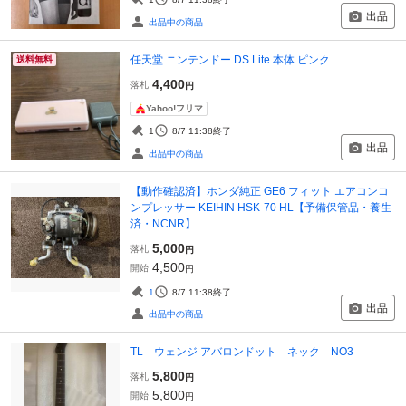
出品
出品中の商品
任天堂 ニンテンドー DS Lite 本体 ピンク
送料無料
4,400
落札
円
Yahoo!フリマ
1
8/7 11:38
終了
出品
出品中の商品
【動作確認済】ホンダ純正 GE6 フィット エアコンコ
ンプレッサー KEIHIN HSK-70 HL【予備保管品・養生
済・NCNR】
5,000
落札
円
4,500
開始
円
1
8/7 11:38
終了
出品
出品中の商品
TL ウェンジ アバロンドット ネック NO3
5,800
落札
円
5,800
開始
円