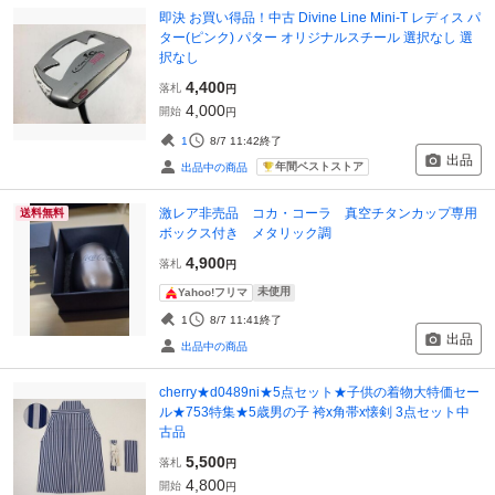
即決 お買い得品！中古 Divine Line Mini-T レディス パ
ター(ピンク) パター オリジナルスチール 選択なし 選
択なし
4,400
落札
円
4,000
開始
円
1
8/7 11:42
終了
出品
年間ベストストア
出品中の商品
激レア非売品 コカ・コーラ 真空チタンカップ専用
送料無料
ボックス付き メタリック調
4,900
落札
円
未使用
Yahoo!フリマ
1
8/7 11:41
終了
出品
出品中の商品
cherry★d0489ni★5点セット★子供の着物大特価セー
ル★753特集★5歳男の子 袴x角帯x懐剣 3点セット中
古品
5,500
落札
円
4,800
開始
円