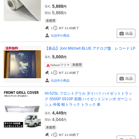
5,888
落札
円
5,888
開始
円
未使用
1
8/7 11:40
終了
出品
出品中の商品
【新品】Joni Mitchell BLUE アナログ盤 レコード LP
送料無料
5,000
落札
円
未使用
Yahoo!フリマ
1
8/7 11:40
終了
出品
出品中の商品
HI-52SL フロントグリル ダイハツ ハイゼットトラッ
ク S500P S510P 前期 ハイゼットジャンボ ガーニッ
シュ 外装 軽トラック トラック 車
4,449
落札
円
4,044
開始
円
未使用
2
8/7 11:40
終了