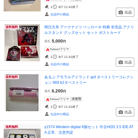
1
8/7 11:41
終了
出品
出品中の商品
明日方舟 アークナイツ ベッローネ 特典 非売品 アクリ
送料無料
ルスタンド グッズセット セット ポストカード
5,000
落札
円
Yahoo!フリマ
1
8/7 11:41
終了
出品
出品中の商品
あるぷ アモラルアイランド got タペストリーコレクシ
送料無料
ョン 969 b2タペストリー
6,200
落札
円
未使用
Yahoo!フリマ
1
8/7 11:41
終了
出品
出品中の商品
y1574 Western digital 8個セット 中古HDD 3.5 IDE AT
送料無料
A 正常、注意判定