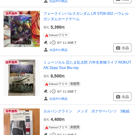
出品中の商品
フォースインパルスガンダム LR ST08-002 パラレル
送料無料
ガンダムカードゲーム
5,390
落札
円
Yahoo!フリマ
1
8/7 11:38
終了
出品
出品中の商品
ミュージカル 忍たま乱太郎 六年生単独ライブ ROKUT
送料無料
AN Zepp Tour Blu-ray
6,500
落札
円
未使用
Yahoo!フリマ
1
8/7 11:38
終了
出品
出品中の商品
カルバンクライン メンズ ボクサーパンツ 3枚組
送料無料
4,400
落札
円
未使用
Yahoo!フリマ
1
8/7 11:38
終了