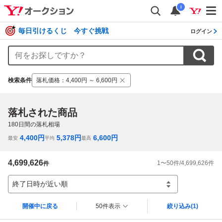
i
毎日引けるくじ 今すぐ挑戦
ログイン
検索条件
落札価格
：
4,400円 ～ 6,600円
落札された商品
180
日間の落札相場
4,400
円
5,378
円
6,600
円
最安
平均
最高
4,699,626
1
〜
50
件/
4,699,626
件
件
終了日時が近い順
開催中に戻る
50件表示
絞り込み
(1)