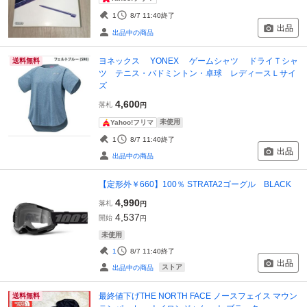
1
8/7 11:40
終了
出品
出品中の商品
ヨネックス YONEX ゲームシャツ ドライＴシャ
送料無料
ツ テニス・バドミントン・卓球 レディースＬサイ
ズ
4,600
落札
円
未使用
Yahoo!フリマ
1
8/7 11:40
終了
出品
出品中の商品
【定形外￥660】100％ STRATA2ゴーグル BLACK
4,990
落札
円
4,537
開始
円
未使用
1
8/7 11:40
終了
出品
ストア
出品中の商品
最終値下げTHE NORTH FACE ノースフェイス マウン
送料無料