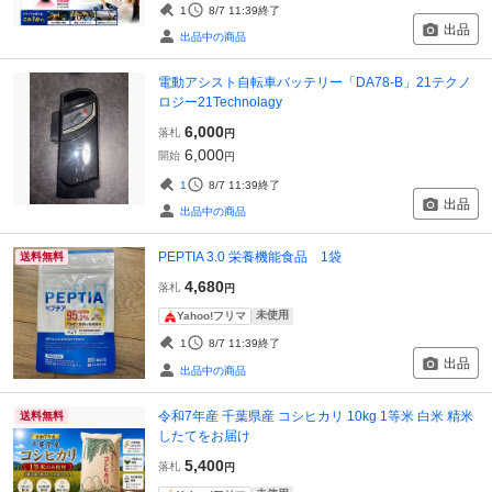
1
8/7 11:39
終了
出品
出品中の商品
電動アシスト自転車バッテリー「DA78-B」21テクノ
ロジー21Technolagy
6,000
落札
円
6,000
開始
円
1
8/7 11:39
終了
出品
出品中の商品
PEPTIA 3.0 栄養機能食品 1袋
送料無料
4,680
落札
円
未使用
Yahoo!フリマ
1
8/7 11:39
終了
出品
出品中の商品
令和7年産 千葉県産 コシヒカリ 10kg 1等米 白米 精米
送料無料
したてをお届け
5,400
落札
円