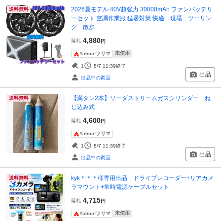
2026夏モデル 40V超強力 30000mAh ファンバッテリ
送料無料
ーセット 空調作業服 猛暑対策 快適 現場 ツーリン
グ 散歩
4,880
落札
円
未使用
Yahoo!フリマ
1
8/7 11:39
終了
出品
出品中の商品
【満タン2本】ソーダストリームガスシリンダー ね
送料無料
じ込み式
4,600
落札
円
Yahoo!フリマ
1
8/7 11:39
終了
出品
出品中の商品
kyk＊＊＊様専用出品 ドライブレコーダー+リアカメ
送料無料
ラマウント+常時電源ケーブルセット
4,715
落札
円
未使用
Yahoo!フリマ