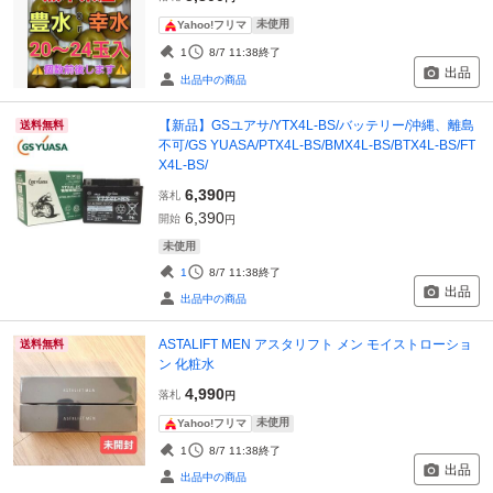
未使用
Yahoo!フリマ
1
8/7 11:38
終了
出品
出品中の商品
【新品】GSユアサ/YTX4L-BS/バッテリー/沖縄、離島
送料無料
不可/GS YUASA/PTX4L-BS/BMX4L-BS/BTX4L-BS/FT
X4L-BS/
6,390
落札
円
6,390
開始
円
未使用
1
8/7 11:38
終了
出品
出品中の商品
ASTALIFT MEN アスタリフト メン モイストローショ
送料無料
ン 化粧水
4,990
落札
円
未使用
Yahoo!フリマ
1
8/7 11:38
終了
出品
出品中の商品