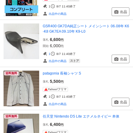
1
8/7 11:40
終了
出品
出品中の商品
GSR400 GK7DA純正シート メインシート 06₋08年 K6
-K8 GK7EA 09₋10年 K9-L0
6,600
落札
円
6,000
開始
円
1
8/7 11:40
終了
出品
ストア
出品中の商品
patagonia 長袖シャツ S
送料無料
5,500
落札
円
Yahoo!フリマ
1
8/7 11:40
終了
出品
出品中の商品
任天堂 Nintendo DS Lite エナメルネイビー 本体
送料無料
6,400
落札
円
Yahoo!フリマ