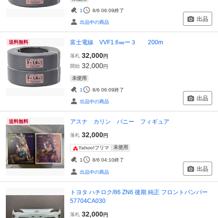
1
8/6 06:09
終了
出品
出品中の商品
富士電線 VVF1.6㎜ー３ 200m
送料無料
32,000
落札
円
32,000
開始
円
未使用
1
8/6 06:09
終了
出品
出品中の商品
アスナ カリン バニー フィギュア
送料無料
32,000
落札
円
未使用
Yahoo!フリマ
1
8/6 04:10
終了
出品
出品中の商品
トヨタ ハチロク/86 ZN6 後期 純正 フロントバンパー
57704CA030
32,000
落札
円