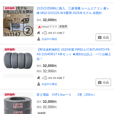
2225①②同時に購入、三菱電機 ルームエアコン 霧ヶ
送料無料
峰 MSZ-GV2225-W 6畳用 2025年モデル 未開封
32,000
落札
円
未使用
Yahoo!フリマ
1
8/6 07:10
終了
出品
出品中の商品
【即決送料無料】2025年製 PIRELLI CINTURATO P9
送料無料
AS 215/45R17 4本セット ★残9分山以上・バリ山極上
品！
32,000
落札
円
32,000
開始
円
1
8/6 06:49
終了
出品
出品中の商品
富士電線 VVF1.6㎜ー３ 2巻（200ｍ）
送料無料
32,000
落札
円
32,000
開始
円
未使用