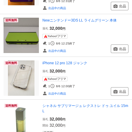
1
8/6 12:31
終了
出品
出品中の商品
Newニンテンドー3DS LL ライムグリーン 本体
送料無料
32,000
落札
円
Yahoo!フリマ
1
8/6 12:25
終了
出品
出品中の商品
iPhone 12 pro 128 ジャンク
送料無料
32,000
落札
円
Yahoo!フリマ
1
8/6 12:00
終了
出品
出品中の商品
シャネル サブリマージュ レクストレ ドゥ ユイル 15m
送料無料
L
32,000
落札
円
32,000
開始
円