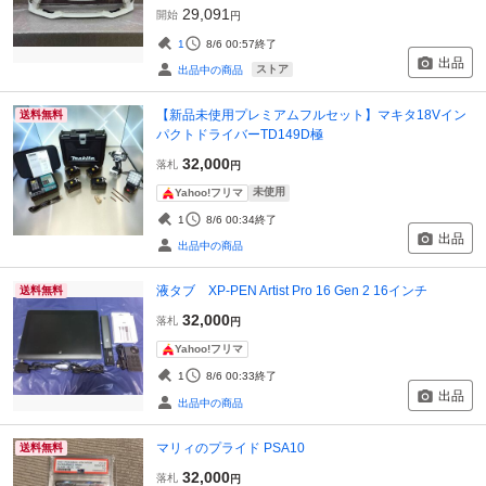
29,091
開始
円
1
8/6 00:57
終了
出品
ストア
出品中の商品
【新品未使用プレミアムフルセット】マキタ18Vイン
送料無料
パクトドライバーTD149D極
32,000
落札
円
未使用
Yahoo!フリマ
1
8/6 00:34
終了
出品
出品中の商品
液タブ XP-PEN Artist Pro 16 Gen 2 16インチ
送料無料
32,000
落札
円
Yahoo!フリマ
1
8/6 00:33
終了
出品
出品中の商品
マリィのプライド PSA10
送料無料
32,000
落札
円