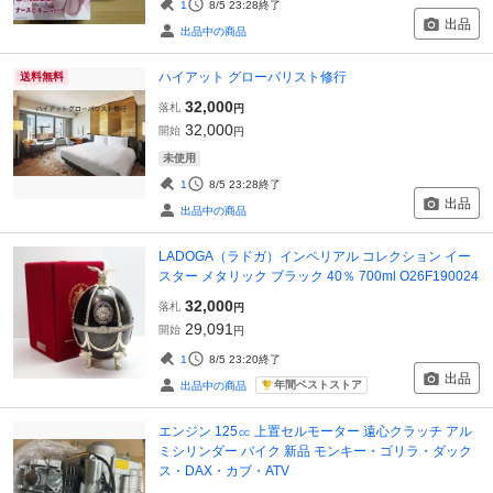
1
8/5 23:28
終了
出品
出品中の商品
ハイアット グローバリスト修行
送料無料
32,000
落札
円
32,000
開始
円
未使用
1
8/5 23:28
終了
出品
出品中の商品
LADOGA（ラドガ）インペリアル コレクション イー
スター メタリック ブラック 40％ 700ml O26F190024
32,000
落札
円
29,091
開始
円
1
8/5 23:20
終了
出品
年間ベストストア
出品中の商品
エンジン 125㏄ 上置セルモーター 遠心クラッチ アル
ミシリンダー バイク 新品 モンキー・ゴリラ・ダック
ス・DAX・カブ・ATV