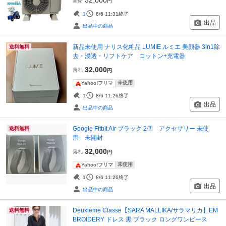
32,000
開始
円
1
8/6 11:31
終了
出品
出品中の商品
新品未使用 ナリス化粧品 LUMIE ルミエ 美顔器 3in1除
送料無料
去・浸透・リフトケア コットン+充電器
32,000
落札
円
未使用
Yahoo!フリマ
1
8/6 11:26
終了
出品
出品中の商品
Google Fitbit Air ブラック 2個 アクセサリー 未使
送料無料
用 未開封
32,000
落札
円
未使用
Yahoo!フリマ
1
8/6 11:26
終了
出品
出品中の商品
Deuxieme Classe【SARA MALLIKA/サラマリカ】EM
送料無料
BROIDERY ドレス 黒 ブラック ロングワンピース