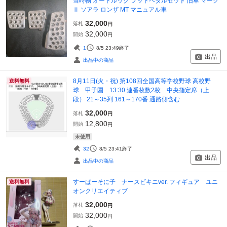
当時物 オートルック フットペダルセット 旧車 マーク
Ⅱ ソアラ ロンザ MT マニュアル車
32,000
落札
円
32,000
開始
円
1
8/5 23:49
終了
出品
出品中の商品
8月11日(火・祝) 第108回全国高等学校野球 高校野
送料無料
球 甲子園 13:30 連番枚数2枚 中央指定席（上
段） 21～35列 161～170番 通路側含む
32,000
落札
円
12,800
開始
円
未使用
32
8/5 23:41
終了
出品
出品中の商品
すーぱーそに子 ナースビキニver. フィギュア ユニ
送料無料
オンクリエイティブ
32,000
落札
円
32,000
開始
円