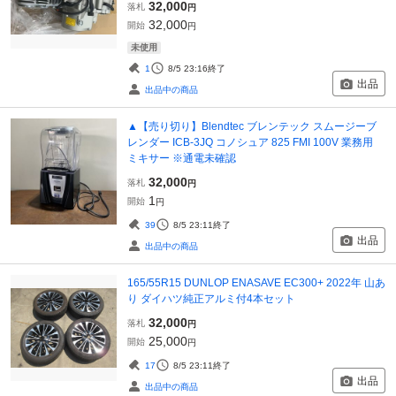
32,000
落札
円
32,000
開始
円
未使用
1
8/5 23:16
終了
出品
出品中の商品
▲【売り切り】Blendtec ブレンテック スムージーブ
レンダー ICB-3JQ コノシュア 825 FMI 100V 業務用
ミキサー ※通電未確認
32,000
落札
円
1
開始
円
39
8/5 23:11
終了
出品
出品中の商品
165/55R15 DUNLOP ENASAVE EC300+ 2022年 山あ
り ダイハツ純正アルミ付4本セット
32,000
落札
円
25,000
開始
円
17
8/5 23:11
終了
出品
出品中の商品