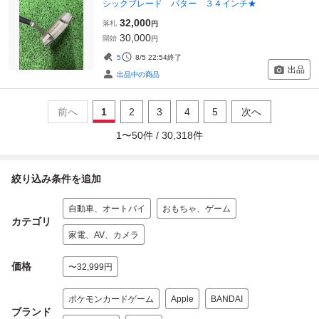
シックブレード パター ３４インチ★
32,000
落札
円
30,000
開始
円
5
8/5 22:54
終了
出品
出品中の商品
前へ
1
2
3
4
5
次へ
1
〜
50
件 /
30,318
件
絞り込み条件を追加
自動車、オートバイ
おもちゃ、ゲーム
カテゴリ
家電、AV、カメラ
価格
〜32,999円
ポケモンカードゲーム
Apple
BANDAI
ブランド