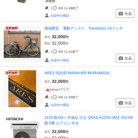
未使用
1
8/6 11:48
終了
出品
出品中の商品
地域限定 電動アシスト Panasonic 24インチ
送料無料
32,000
落札
円
32,000
開始
円
1
8/6 11:41
終了
出品
出品中の商品
ARES SQUID MANIA 800 MURAMASA
送料無料
32,000
落札
円
Yahoo!フリマ
1
8/6 11:35
終了
出品
出品中の商品
2155 取付6ヶ月保証 日立【RAS-AJ22N (W)】2023年
製 6畳 エアコン 中古
32,000
落札
円