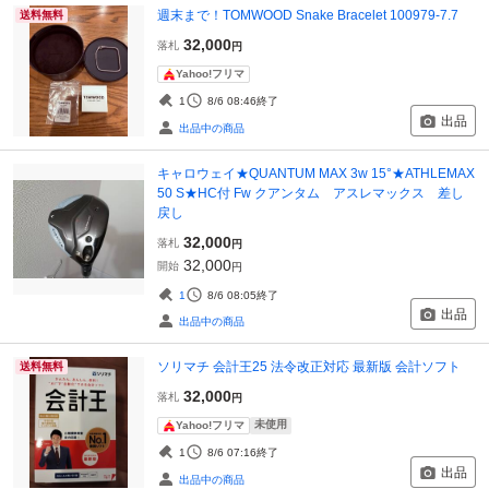
週末まで！TOMWOOD Snake Bracelet 100979-7.7
送料無料
32,000
落札
円
Yahoo!フリマ
1
8/6 08:46
終了
出品
出品中の商品
キャロウェイ★QUANTUM MAX 3w 15°★ATHLEMAX
50 S★HC付 Fw クアンタム アスレマックス 差し
戻し
32,000
落札
円
32,000
開始
円
1
8/6 08:05
終了
出品
出品中の商品
ソリマチ 会計王25 法令改正対応 最新版 会計ソフト
送料無料
32,000
落札
円
未使用
Yahoo!フリマ
1
8/6 07:16
終了
出品
出品中の商品