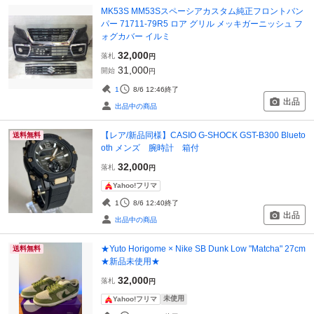
MK53S MM53Sスペーシアカスタム純正フロントバン
パー 71711-79R5 ロア グリル メッキガーニッシュ フ
ォグカバー イルミ
32,000
落札
円
31,000
開始
円
1
8/6 12:46
終了
出品
出品中の商品
【レア/新品同様】CASIO G-SHOCK GST-B300 Blueto
送料無料
oth メンズ 腕時計 箱付
32,000
落札
円
Yahoo!フリマ
1
8/6 12:40
終了
出品
出品中の商品
★Yuto Horigome × Nike SB Dunk Low "Matcha" 27cm
送料無料
★新品未使用★
32,000
落札
円
未使用
Yahoo!フリマ