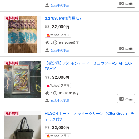
出品
出品中の商品
tad7898ere様専用 8/7
送料無料
32,000
落札
円
Yahoo!フリマ
1
8/6 10:08
終了
出品
出品中の商品
【鑑定品】ポケモンカード ミュウツーVSTAR SAR
送料無料
PSA10
32,000
落札
円
Yahoo!フリマ
1
8/6 10:01
終了
出品
出品中の商品
FILSON トート オッターグリーン（Otter Green）チ
送料無料
ャック付き
32,000
落札
円
Yahoo!フリマ