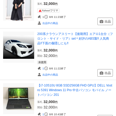
32,000
落札
円
Yahoo!フリマ
1
8/6 11:23
終了
出品
出品中の商品
200系クラウンアスリート【後期用】エアロ1台分（フ
ロント・サイド・リア）set＊好評のABS製!! 人気商
品!!下面の傷隠しにも!!
32,000
落札
円
32,000
開始
円
未使用
1
8/6 11:22
終了
出品
出品中の商品
【i7-10510U 8GB SSD256GB FHD GPU】DELL Vost
ro 5391 Windows 11 Pro 中古パソコン モバイル ノー
トパソコン 201
32,000
落札
円
32,000
開始
円
1
8/6 10:43
終了