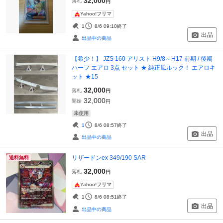
32,000
落札
円
Yahoo!フリマ
1
8/6 09:10
終了
出品
出品中の商品
【希少！】 JZS 160 アリスト H9/8～H17 前期 / 後期
ハーフ エアロ 3点 セット ★ 純正風ルック！ エアロキ
ット ★15
32,000
落札
円
32,000
開始
円
未使用
1
8/6 08:57
終了
出品
出品中の商品
リザードンex 349/190 SAR
送料無料
32,000
落札
円
Yahoo!フリマ
1
8/6 08:51
終了
出品
出品中の商品