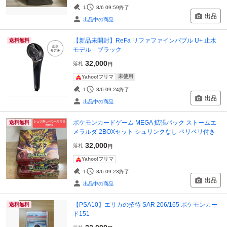
1
8/6 09:59
終了
出品
出品中の商品
【新品未開封】ReFa リファファインバブル U+ 止水
送料無料
モデル ブラック
32,000
落札
円
未使用
Yahoo!フリマ
1
8/6 09:24
終了
出品
出品中の商品
ポケモンカードゲーム MEGA 拡張パック ストームエ
送料無料
メラルダ 2BOXセット シュリンクなし ペリペリ付き
32,000
落札
円
Yahoo!フリマ
1
8/6 09:23
終了
出品
出品中の商品
【PSA10】エリカの招待 SAR 206/165 ポケモンカー
送料無料
ド151