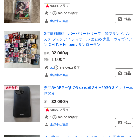
Yahoo!フリマ
1
8/6 00:24
終了
出品
出品中の商品
3点送料無料 バーバリーセリーヌ 等ブランドハン
カチ フェンディ ディオール まとめ 大量 ヴィヴィア
ン CELINE Burberry サンローラン
32,000
落札
円
1,000
開始
円
31
8/6 00:16
終了
出品
出品中の商品
美品SHARP AQUOS sense9 SH-M29SG SIMフリー本
送料無料
体のみ
32,000
落札
円
Yahoo!フリマ
1
8/6 00:05
終了
出品
出品中の商品