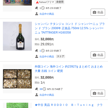
未使用
Yahoo!フリマ
1
8/5 23:03
終了
出品
出品中の商品
シャンパン テタンジェ コント ド シャンパーニュ ブラ
ン ド ブラン 2008年 正規品 750ml 12.5% シャンパー
ニュ TAITTINGER H160358
32,000
落札
円
29,091
開始
円
1
8/5 22:55
終了
出品
ストア
出品中の商品
外国コイン 海外コイン 約23927g まとめて おまとめ
大量 古銭 コイン 硬貨
32,000
落札
円
1
開始
円
38
8/5 22:54
終了
出品
出品中の商品
★中古 美品 ＲＯＤＤＩＯ Ｂ－Ｔｕｎｉｎｇ クラ