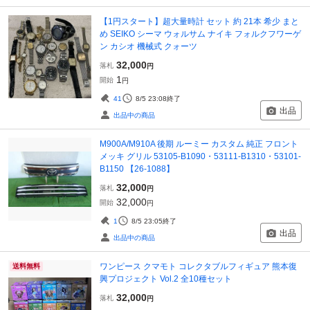
【1円スタート】超大量時計 セット 約 21本 希少 まと
め SEIKO シーマ ウォルサム ナイキ フォルクフワーゲ
ン カシオ 機械式 クォーツ
32,000
落札
円
1
開始
円
41
8/5 23:08
終了
出品
出品中の商品
M900A/M910A 後期 ルーミー カスタム 純正 フロント
メッキ グリル 53105-B1090・53111-B1310・53101-
B1150 【26-1088】
32,000
落札
円
32,000
開始
円
1
8/5 23:05
終了
出品
出品中の商品
ワンピース クマモト コレクタブルフィギュア 熊本復
送料無料
興プロジェクト Vol.2 全10種セット
32,000
落札
円