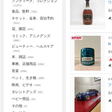
アンティーク、コレクション
ワ
（
1,271
）
落
食品、飲料
（
742
）
チケット、金券、宿泊予約
（
511
）
花、園芸
（
431
）
コミック、アニメグッズ
コ
送料無料
（
340
）
l
ビューティー、ヘルスケア
（
310
）
落
本、雑誌
（
244
）
事務、店舗用品
（
234
）
音楽
（
209
）
ペット、生き物
（
199
）
お
映画、ビデオ
フ
（
106
）
タレントグッズ
（
62
）
落
ベビー用品
（
15
）
その他
（
5
）