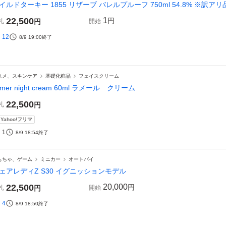
イルドターキー 1855 リザーブ バレルプルーフ 750ml 54.8% ※訳アリ
22,500
1
円
札
円
開始
12
8/9 19:00
終了
スメ、スキンケア
基礎化粧品
フェイスクリーム
a mer night cream 60ml ラメール クリーム
22,500
札
円
Yahoo!フリマ
1
8/9 18:54
終了
もちゃ、ゲーム
ミニカー
オートバイ
ェアレディZ S30 イグニッションモデル
22,500
20,000
円
札
円
開始
4
8/9 18:50
終了