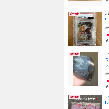
お
送料無料
P
落
ク
送料無料
希
落
フ
送料無料
[