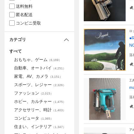
送料無料
匿名配送
コンビニ受取
ロ
●R
カテゴリ
N
すべて
落
おもちゃ、ゲーム
（
6,169
）
自動車、オートバイ
（
4,251
）
家電、AV、カメラ
（
3,151
）
工
スポーツ、レジャー
（
2,326
）
m
ファッション
（
2,015
）
落
ホビー、カルチャー
（
1,475
）
アクセサリー、時計
（
1,403
）
コンピュータ
（
1,365
）
住まい、インテリア
（
1,347
）
ア