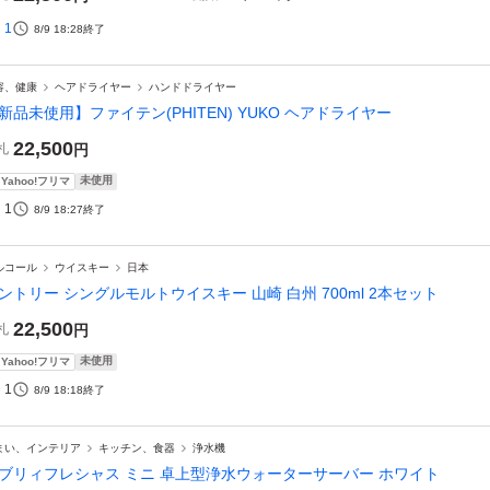
1
8/9 18:28
終了
容、健康
ヘアドライヤー
ハンドドライヤー
新品未使用】ファイテン(PHITEN) YUKO ヘアドライヤー
22,500
札
円
未使用
Yahoo!フリマ
1
8/9 18:27
終了
ルコール
ウイスキー
日本
ントリー シングルモルトウイスキー 山崎 白州 700ml 2本セット
22,500
札
円
未使用
Yahoo!フリマ
1
8/9 18:18
終了
まい、インテリア
キッチン、食器
浄水機
ブリィフレシャス ミニ 卓上型浄水ウォーターサーバー ホワイト