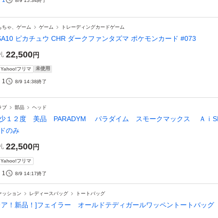
1
8/9 15:34
終了
もちゃ、ゲーム
ゲーム
トレーディングカードゲーム
SA10 ピカチュウ CHR ダークファンタズマ ポケモンカード #073
22,500
札
円
未使用
Yahoo!フリマ
1
8/9 14:38
終了
ラブ
部品
ヘッド
少１２度 美品 PARADYM パラダイム スモークマックス ＡｉSM
ッドのみ
22,500
札
円
Yahoo!フリマ
1
8/9 14:17
終了
ァッション
レディースバッグ
トートバッグ
レア！新品！]フェイラー オールドテディガールワッペントートバッグ