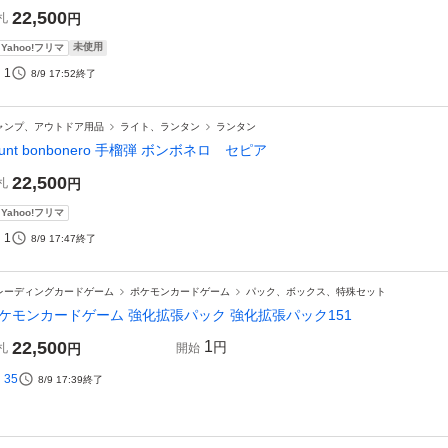
22,500
札
円
未使用
Yahoo!フリマ
1
8/9 17:52
終了
ャンプ、アウトドア用品
ライト、ランタン
ランタン
runt bonbonero 手榴弾 ボンボネロ セピア
22,500
札
円
Yahoo!フリマ
1
8/9 17:47
終了
レーディングカードゲーム
ポケモンカードゲーム
パック、ボックス、特殊セット
ケモンカードゲーム 強化拡張パック 強化拡張パック151
22,500
1
円
札
円
開始
35
8/9 17:39
終了