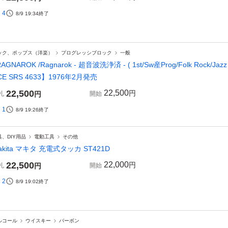
4
8/9 19:34
終了
ック、ポップス（洋楽）
プログレッシブロック
一般
AGNAROK /Ragnarok - 超音波洗浄済 - ( 1st/Sw産Prog/Folk Rock/Jazz
CE SRS 4633】1976年2月発売
22,500
22,500
円
札
円
開始
1
8/9 19:26
終了
具、DIY用品
電動工具
その他
akita マキタ 充電式タッカ ST421D
22,500
22,000
円
札
円
開始
2
8/9 19:02
終了
ルコール
ウイスキー
バーボン