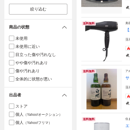
絞り込む
美
送料無料
商品の状態
【
未使用
落
未使用に近い
目立った傷や汚れなし
やや傷や汚れあり
傷や汚れあり
ア
送料無料
サ
全体的に状態が悪い
落
出品者
ストア
個人
（Yahoo!オークション）
住
送料無料
個人
（Yahoo!フリマ）
エ