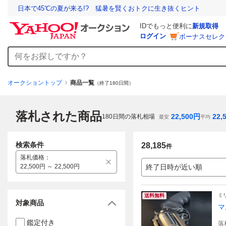
日本で45℃の夏が来る!? 猛暑を賢くおトクに生き抜くヒント
IDでもっと便利に
新規取得
ログイン
ボーナスセレク
オークショントップ
商品一覧
（終了180日間）
落札された商品
22,500
円
22,
180
日間の落札相場
最安
平均
検索条件
28,185
件
落札価格
：
22,500円 ～ 22,500円
終了日時が近い順
ミ
送料無料
対象商品
マ
鑑定付き
落