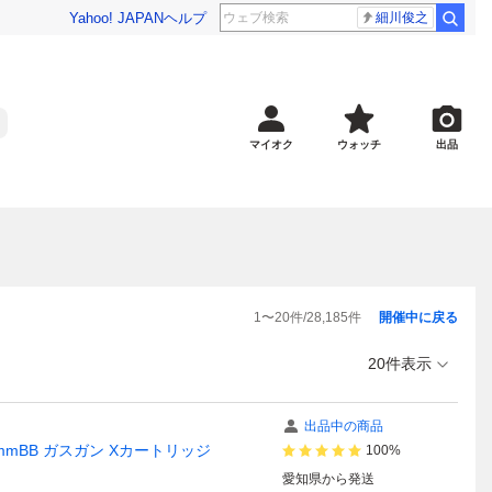
Yahoo! JAPAN
ヘルプ
細川俊之
マイオク
ウォッチ
出品
1
〜
20
件/
28,185
件
開催中に戻る
20件表示
出品中の商品
mmBB ガスガン Xカートリッジ
100%
愛知県
から発送