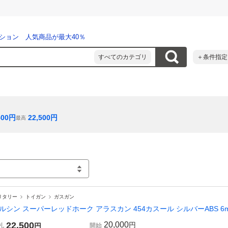
ション 人気商品が最大40％
すべてのカテゴリ
＋条件指定
500
円
22,500
円
最高
リタリー
トイガン
ガスガン
ルシン スーパーレッドホーク アラスカン 454カスール シルバーABS 6
22,500
20,000
円
札
円
開始