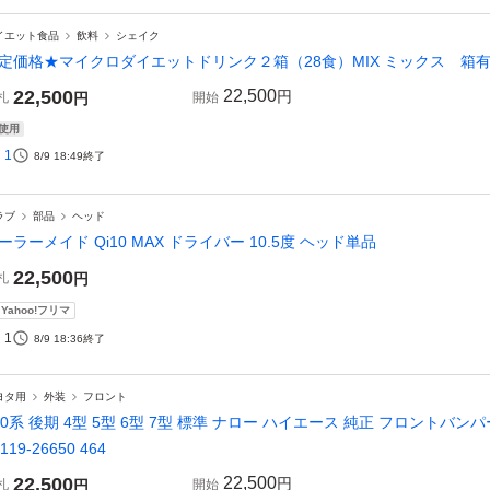
イエット食品
飲料
シェイク
定価格★マイクロダイエットドリンク２箱（28食）MIX ミックス 箱
22,500
22,500
円
札
円
開始
使用
1
8/9 18:49
終了
ラブ
部品
ヘッド
ーラーメイド Qi10 MAX ドライバー 10.5度 ヘッド単品
22,500
札
円
Yahoo!フリマ
1
8/9 18:36
終了
ヨタ用
外装
フロント
00系 後期 4型 5型 6型 7型 標準 ナロー ハイエース 純正 フロントバ
119-26650 464
22,500
22,500
円
札
円
開始