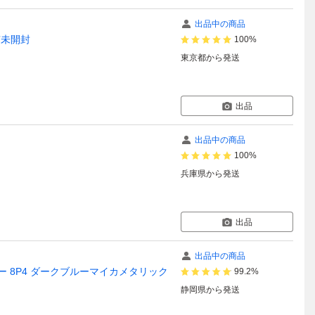
出品中の商品
有未開封
100%
東京都
から発送
出品
出品中の商品
100%
兵庫県
から発送
出品
出品中の商品
ンパー 8P4 ダークブルーマイカメタリック
99.2%
静岡県
から発送