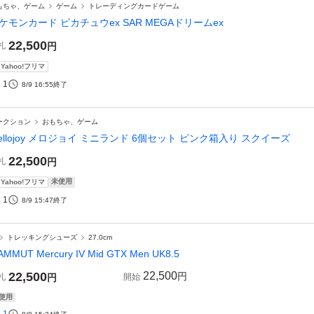
もちゃ、ゲーム
ゲーム
トレーディングカードゲーム
ケモンカード ピカチュウex SAR MEGAドリームex
22,500
札
円
Yahoo!フリマ
1
8/9 16:55
終了
ークション
おもちゃ、ゲーム
ellojoy メロジョイ ミニランド 6個セット ピンク箱入り スクイーズ
22,500
札
円
未使用
Yahoo!フリマ
1
8/9 15:47
終了
トレッキングシューズ
27.0cm
MMUT Mercury IV Mid GTX Men UK8.5
22,500
22,500
円
札
円
開始
使用