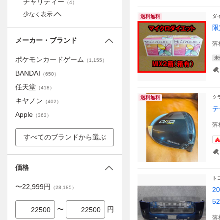
チャリティー
（
4
）
少なく表示
ダ
送料無料
限
メーカー・ブランド
落
未
ポケモンカードゲーム
（
1,155
）
BANDAI
（
650
）
任天堂
（
418
）
ク
送料無料
キヤノン
（
402
）
テ
Apple
（
363
）
落
すべてのブランドから選ぶ
価格
ト
〜
22,999
円
（
28,185
）
2
52
〜
円
落