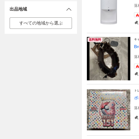
落
出品地域
すべての地域から選ぶ
キ
送料無料
B
落
ト
ポ
落