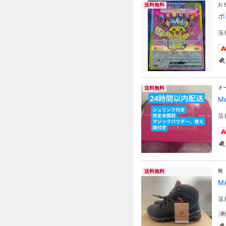
お
送料無料
ポ
落
オ
送料無料
M
落
靴
送料無料
MA
落
未