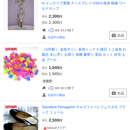
m インテリア置物 ディスプレイ USA小道具 検索 ワー
ルドカップ
2,300
落札
円
2,300
開始
円
1
8/6 10:17
終了
出品
出品中の商品
（100個 ） 金魚すくい 多色ミックス 縁日 ミニ金魚 お
送料無料
風呂 水に浮く お祭り 装飾 夏祭り 景品 セット 自宅 も
会 プール
1,945
落札
円
1,945
開始
円
未使用
1
8/6 10:17
終了
出品
出品中の商品
Salvatore Ferragamo サルヴァトーレフェラガモ ブラ
送料無料
ック ミュール
2,500
落札
円
Yahoo!フリマ