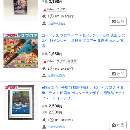
2,190
落札
円
Yahoo!フリマ
1
8/6 10:16
終了
出品
出品中の商品
コードレス ブロワー マキタバッテリー互換 送風 ノズ
送料無料
ル付 18V 14.4V 小型 軽量 ブロアー 集塵機 makita 充
電
1,980
落札
円
未使用
Yahoo!フリマ
1
8/6 10:15
終了
出品
出品中の商品
■原田泰治『舟屋 京都府伊根町』B5サイズ 額入り 貴
送料無料
重イラスト 印刷物 ポスター風デザイン 額装品 アート
フレーム インテリア
2,500
落札
円
2,500
開始
円
1
8/6 10:15
終了
出品
出品中の商品