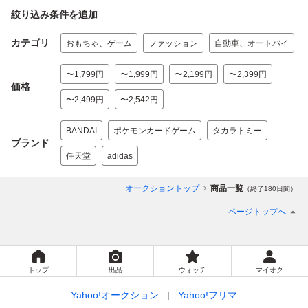
絞り込み条件を追加
カテゴリ
おもちゃ、ゲーム
ファッション
自動車、オートバイ
〜1,799円
〜1,999円
〜2,199円
〜2,399円
価格
〜2,499円
〜2,542円
BANDAI
ポケモンカードゲーム
タカラトミー
ブランド
任天堂
adidas
オークショントップ
商品一覧
（終了180日間）
ページトップへ
トップ
出品
ウォッチ
マイオク
Yahoo!オークション
Yahoo!フリマ