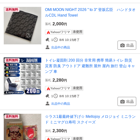
OMI MOON NIGHT 2026 " to 3" 登坂広臣 ハンドタオ
送料無料
ルCDL Hand Towel
2,000
落札
円
未使用
Yahoo!フリマ
1
8/6 10:15
終了
出品
出品中の商品
トイレ凝固剤 200 回分 非常用 携帯 簡易トイレ 防災
送料無料
災害 防臭 アウトドア 避難所 屋外 屋内 旅行 登山 キャ
ンプ 車
2,280
落札
円
未使用
Yahoo!フリマ
1
8/6 10:15
終了
出品
出品中の商品
☆ラス1最最終値下げ☆ Mellojoy メロジョイ ミニラン
送料無料
ド ミニマグロ寿司 スクイーズ
2,300
落札
円
未使用
Yahoo!フリマ