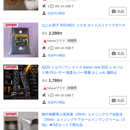
1
8/6 10:15
終了
出品
出品中の商品
なにわ男子 ROUND1 コラボ カード入りクリアポーチ
送料無料
2,280
落札
円
未使用
Yahoo!フリマ
1
8/6 10:15
終了
出品
出品中の商品
IQOS イルマ i ワン ケース iluma i one 対応 レオパル
送料無料
ド柄 PUレザー 保護カバー 軽量 おしゃれ 傷防止
1,780
落札
円
未使用
Yahoo!フリマ
1
8/6 10:15
終了
出品
出品中の商品
無印発酵導入美容液（50ml）エイジングケア化粧水
送料無料
（50ml）エイジングケアオールインワンクリーム（3
0g）★3点セットで再出品