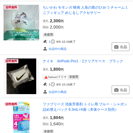
ちいかわ モモンガ 映画 人魚の島のひみつ チャームミ
送料無料
ニフィギュア めじるしアクセサリー
2,300
落札
円
2,000
開始
円
未使用
1
8/6 10:16
終了
出品
出品中の商品
ナイキ AirPods Pro1・2クリアケース ブラック
送料無料
1,800
落札
円
未使用
Yahoo!フリマ
1
8/6 10:16
終了
出品
出品中の商品
ファブリーズ 消臭芳香剤 トイレ用 ブルー・シャボン
送料無料
詰め替えパック 6.3mL×4個（本体ケース別売）
1,804
落札
円
1,640
開始
円
未使用