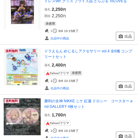
ドレスver. グッズ プライズ品 とらぶる ToLOVEる
2,250
落札
円
2,250
開始
円
未使用
1
8/6 10:15
終了
出品
出品中の商品
ドラえもん めじるしアクセサリー vol.4 全6種 コンプ
送料無料
リートセット
2,400
落札
円
未使用
Yahoo!フリマ
1
8/6 10:15
終了
出品
出品中の商品
勝利の女神 NIKKE ニケ 紅蓮 ドロシー コースター a
送料無料
nd GALLERY 4枚セット
1,700
落札
円
Yahoo!フリマ
1
8/6 10:15
終了
出品