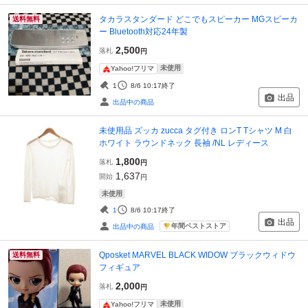
タカラスタンダード どこでもスピーカー MGスピーカ
送料無料
ー Bluetooth対応24年製
2,500
落札
円
未使用
Yahoo!フリマ
1
8/6 10:17
終了
出品
出品中の商品
未使用品 ズッカ zucca タグ付き ロンT Tシャツ M 白
ホワイト ラウンドネック 長袖 /NL レディース
1,800
落札
円
1,637
開始
円
未使用
1
8/6 10:17
終了
出品
年間ベストストア
出品中の商品
Qposket MARVEL BLACK WIDOW ブラックウィドウ
送料無料
フィギュア
2,000
落札
円
未使用
Yahoo!フリマ