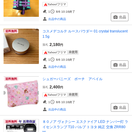
Yahoo!フリマ
1
8/6 10:16
終了
出品
出品中の商品
コスメデコルテ ルースパウダー 01 crystal translucent
送料無料
1.5g
2,180
落札
円
未使用
Yahoo!フリマ
1
8/6 10:16
終了
出品
出品中の商品
シュガーバニーズ ポーチ アベイル
送料無料
2,400
落札
円
未使用
Yahoo!フリマ
1
8/6 10:16
終了
出品
出品中の商品
８０ノア ヴォクシー エスクァイア LED ナンバー灯 ラ
送料無料
イセンスランプ T10 バルブ トヨタ 純正 交換 ZRR80