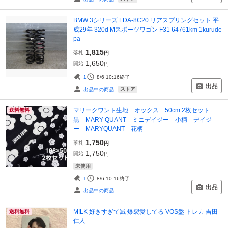
BMW 3シリーズ LDA-8C20 リアスプリングセット 平
成29年 320d Mスポーツワゴン F31 64761km 1kurude
pa
1,815
落札
円
1,650
開始
円
1
8/6 10:16
終了
出品
ストア
出品中の商品
マリークワント生地 オックス 50cm 2枚セット
送料無料
黒 MARY QUANT ミニデイジー 小柄 デイジ
ー MARYQUANT 花柄
1,750
落札
円
1,750
開始
円
未使用
1
8/6 10:16
終了
出品
出品中の商品
M!LK 好きすぎて滅 爆裂愛してる VOS盤 トレカ 吉田
送料無料
仁人