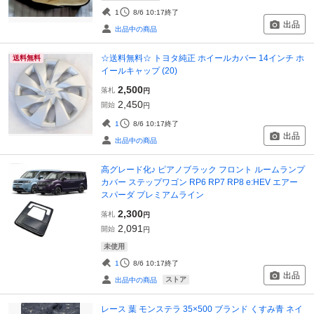
1
8/6 10:17
終了
出品
出品中の商品
☆送料無料☆ トヨタ純正 ホイールカバー 14インチ ホ
送料無料
イールキャップ (20)
2,500
落札
円
2,450
開始
円
1
8/6 10:17
終了
出品
出品中の商品
高グレード化♪ ピアノブラック フロント ルームランプ
カバー ステップワゴン RP6 RP7 RP8 e:HEV エアー
スパーダ プレミアムライン
2,300
落札
円
2,091
開始
円
未使用
1
8/6 10:17
終了
出品
ストア
出品中の商品
レース 葉 モンステラ 35×500 ブランド くすみ青 ネイ