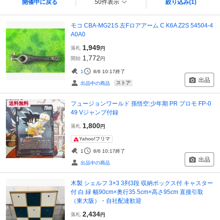
開催中に戻る
50件表示
絞り込み
(1)
モコ CBA-MG21S 左Fロアアーム C K6A Z2S 54504-4
A0A0
1,949
落札
円
1,772
開始
円
1
8/6 10:17
終了
出品
ストア
出品中の商品
フュージョンワールド 孫悟空:少年期 PR プロモ FP-0
送料無料
49 Vジャンプ付録
1,800
落札
円
Yahoo!フリマ
1
8/6 10:17
終了
出品
出品中の商品
木製 シェルフ 3×3 3列3段 収納ボックス付 キャスター
付 白 緑 幅90cm×奥行35.5cm×高さ95cm 直接引取
（東大阪）・自社配達歓迎
2,434
落札
円