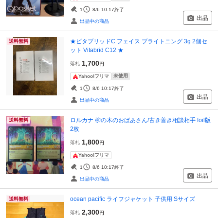
1
8/6 10:17
終了
出品
出品中の商品
★ビタブリッドC フェイス ブライトニング 3g 2個セ
送料無料
ット Vitabrid C12 ★
1,700
落札
円
未使用
Yahoo!フリマ
1
8/6 10:17
終了
出品
出品中の商品
ロルカナ 柳の木のおばあさん/古き善き相談相手 foil版
送料無料
2枚
1,800
落札
円
Yahoo!フリマ
1
8/6 10:17
終了
出品
出品中の商品
ocean pacific ライフジャケット 子供用 Sサイズ
送料無料
2,300
落札
円