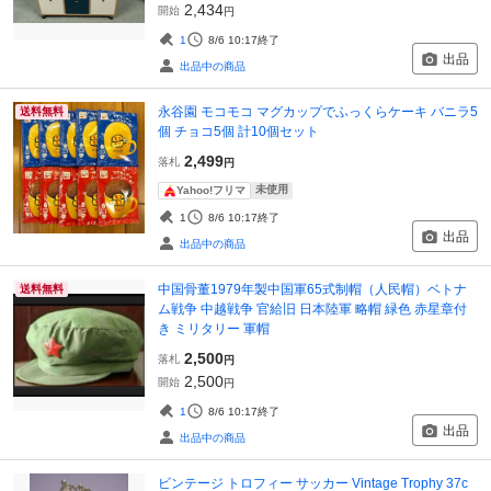
2,434
開始
円
1
8/6 10:17
終了
出品
出品中の商品
永谷園 モコモコ マグカップでふっくらケーキ バニラ5
送料無料
個 チョコ5個 計10個セット
2,499
落札
円
未使用
Yahoo!フリマ
1
8/6 10:17
終了
出品
出品中の商品
中国骨董1979年製中国軍65式制帽（人民帽）ベトナ
送料無料
ム戦争 中越戦争 官給旧 日本陸軍 略帽 緑色 赤星章付
き ミリタリー 軍帽
2,500
落札
円
2,500
開始
円
1
8/6 10:17
終了
出品
出品中の商品
ビンテージ トロフィー サッカー Vintage Trophy 37c