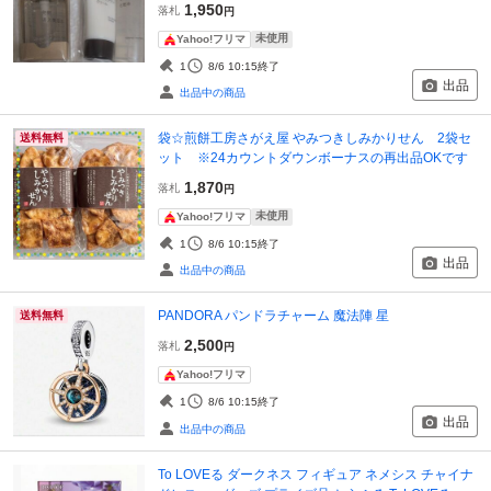
1,950
落札
円
未使用
Yahoo!フリマ
1
8/6 10:15
終了
出品
出品中の商品
袋☆煎餅工房さがえ屋 やみつきしみかりせん 2袋セ
送料無料
ット ※24カウントダウンボーナスの再出品OKです
1,870
落札
円
未使用
Yahoo!フリマ
1
8/6 10:15
終了
出品
出品中の商品
PANDORA パンドラチャーム 魔法陣 星
送料無料
2,500
落札
円
Yahoo!フリマ
1
8/6 10:15
終了
出品
出品中の商品
To LOVEる ダークネス フィギュア ネメシス チャイナ