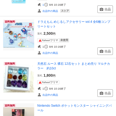
1
8/6 10:16
終了
出品
ストア
出品中の商品
ドラえもん めじるしアクセサリー vol.4 全6種コンプ
送料無料
リートセット
2,500
落札
円
未使用
Yahoo!フリマ
1
8/6 10:16
終了
出品
出品中の商品
天然石 ルース 裸石 12石セット まとめ売り マルチカ
送料無料
ラー 約10ct
1,800
落札
円
Yahoo!フリマ
1
8/6 10:16
終了
出品
出品中の商品
Nintendo Switch ポケットモンスター シャイニングパ
送料無料
ール