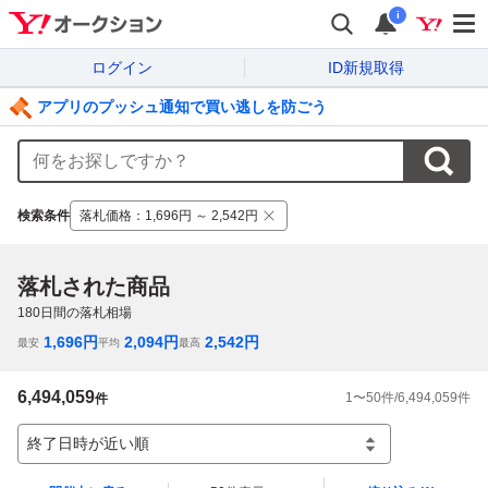
i
ログイン
ID新規取得
アプリのプッシュ通知で買い逃しを防ごう
検索条件
落札価格
：
1,696円 ～ 2,542円
落札された商品
180
日間の落札相場
1,696
円
2,094
円
2,542
円
最安
平均
最高
6,494,059
1
〜
50
件/
6,494,059
件
件
終了日時が近い順