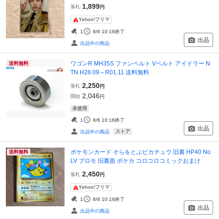
1,899
落札
円
Yahoo!フリマ
1
8/6 10:16
終了
出品
出品中の商品
ワゴンR MH35S ファンベルト Vベルト アイドラー N
送料無料
TN H28.09～R01.11 送料無料
2,250
落札
円
2,046
開始
円
未使用
1
8/6 10:16
終了
出品
ストア
出品中の商品
ポケモンカード そらをとぶピカチュウ 旧裏 HP40 No
送料無料
LV プロモ 旧裏面 ポケカ コロコロコミックおまけ
2,450
落札
円
Yahoo!フリマ
1
8/6 10:16
終了
出品
出品中の商品