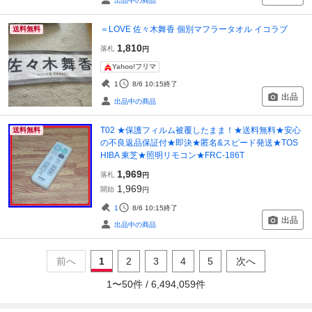
出品中の商品
＝LOVE 佐々木舞香 個別マフラータオル イコラブ
送料無料
1,810
落札
円
Yahoo!フリマ
1
8/6 10:15
終了
出品
出品中の商品
T02 ★保護フィルム被覆したまま！★送料無料★安心
送料無料
の不良返品保証付★即決★匿名&スピード発送★TOS
HIBA 東芝★照明リモコン★FRC-186T
1,969
落札
円
1,969
開始
円
1
8/6 10:15
終了
出品
出品中の商品
前へ
1
2
3
4
5
次へ
1
〜
50
件 /
6,494,059
件