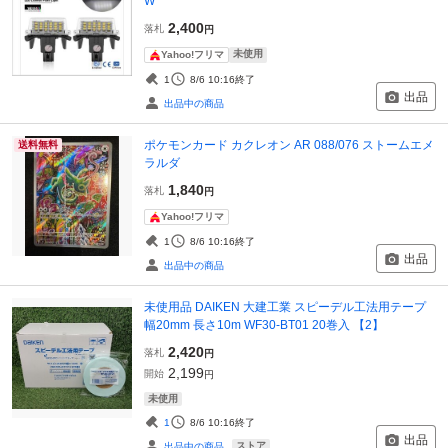
W
2,400
落札
円
未使用
Yahoo!フリマ
1
8/6 10:16
終了
出品
出品中の商品
ポケモンカード カクレオン AR 088/076 ストームエメ
送料無料
ラルダ
1,840
落札
円
Yahoo!フリマ
1
8/6 10:16
終了
出品
出品中の商品
未使用品 DAIKEN 大建工業 スピーデル工法用テープ
幅20mm 長さ10m WF30-BT01 20巻入 【2】
2,420
落札
円
2,199
開始
円
未使用
1
8/6 10:16
終了
出品
ストア
出品中の商品