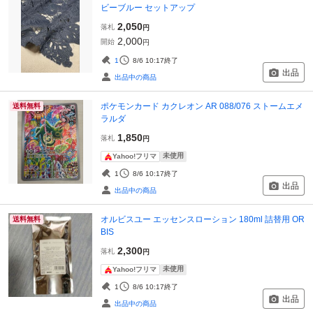
ビーブルー セットアップ
2,050
落札
円
2,000
開始
円
1
8/6 10:17
終了
出品
出品中の商品
ポケモンカード カクレオン AR 088/076 ストームエメ
送料無料
ラルダ
1,850
落札
円
未使用
Yahoo!フリマ
1
8/6 10:17
終了
出品
出品中の商品
オルビスユー エッセンスローション 180ml 詰替用 OR
送料無料
BIS
2,300
落札
円
未使用
Yahoo!フリマ
1
8/6 10:17
終了
出品
出品中の商品