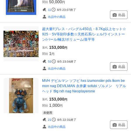
50,000
開始
円
11
8/5 23:07
終了
出品
出品中の商品
超大量!!ブレス・バングル450点・8.7Kg以上セット☆
925・SV等刻印多数☆天然石系/シェル/ラインストー
ン/パール/極太/ボリューム/喜平等
153,000
落札
円
1
開始
円
53
8/5 23:04
終了
出品
出品中の商品
MVH デビルマン ソフビ hxs izumonster pds tkom be
mon nag DEVILMAN 永井豪 sofubi ゾルメン リアル
ヘッド t9g rxh nag Neoplayerone
153,000
落札
円
1,000
開始
円
未使用
21
8/5 22:31
終了
出品
出品中の商品