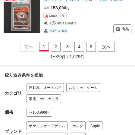
153,000
落札
円
Yahoo!フリマ
1
8/3 21:46
終了
出品
出品中の商品
前へ
1
2
3
4
5
次へ
1
〜
20
件 /
1,079
件
絞り込み条件を追加
自動車、オートバイ
おもちゃ、ゲーム
カテゴリ
家電、AV、カメラ
価格
〜153,999円
ポケモンカードゲーム
ホンダ
Apple
ブランド