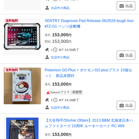
出品
出品中の商品
XENTRY Diagnosis Pad Release 06/2026 tough boo
送料無料
kFZ-G1 ベンツ診断機
153,000
落札
円
153,000
開始
円
1
8/7 14:50
終了
出品
出品中の商品
Pokemon GO Plus + ポケモンGO plusプラス 10個セ
送料無料
ット 新品未開封
153,000
落札
円
未使用
Yahoo!フリマ
1
8/7 14:28
終了
出品
出品中の商品
【大谷翔平/Shohei Ohtani】2013 BBM 北海道日本ハ
ムファイターズ 10周年 ルーキーカード RC #89
153,000
落札
円