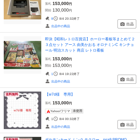
153,000
落札
円
130,000
開始
円
9
8/4 20:32
終了
出品
出品中の商品
即決【昭和レトロ百貨店】ホーロー看板等まとめて２
３点セット アース 由美かおる オロナミンC キンチョ
ール 明治スカット 商店 レトロ看板
153,000
落札
円
153,000
開始
円
1
8/4 19:22
終了
出品
出品中の商品
【w7d様 専用】
送料無料
153,000
落札
円
未使用
Yahoo!フリマ
1
8/4 00:32
終了
出品
出品中の商品
ポケモンカード ムンク モクロー psa9 PROMO
送料無料