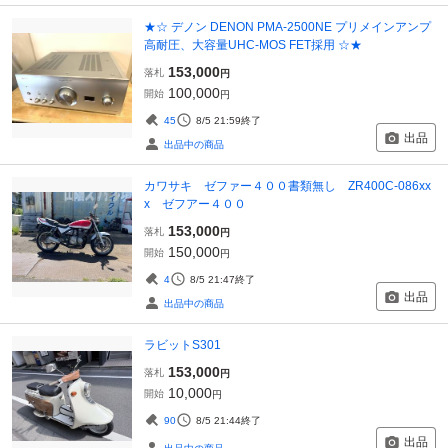
★☆ デノン DENON PMA-2500NE プリメインアンプ
高耐圧、大容量UHC-MOS FET採用 ☆★
153,000
落札
円
100,000
開始
円
45
8/5 21:59
終了
出品
出品中の商品
カワサキ ゼファー４００書類無し ZR400C-086xx
x ゼフアー４００
153,000
落札
円
150,000
開始
円
4
8/5 21:47
終了
出品
出品中の商品
ラビットS301
153,000
落札
円
10,000
開始
円
90
8/5 21:44
終了
出品