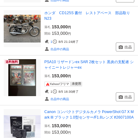
出品中の商品
ホンダ CD125S 書付 レストアベース 部品取り
N23
153,000
落札
円
153,000
開始
円
1
8/5 21:24
終了
出品
出品中の商品
PSA10 リザードンex SAR 2枚セット 黒炎の支配者 シ
送料無料
ャイニートレジャーex
153,000
落札
円
未使用
Yahoo!フリマ
1
8/5 16:30
終了
出品
出品中の商品
Canon コンパクトデジタルカメラ PowerShot G7 X M
ark III ブラック 1.0型センサー/F1.8レンズ #2607100A
153,000
落札
円
153,000
開始
円