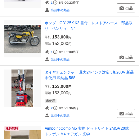
1
8/5 09:23
終了
出品
出品中の商品
ホンダ CB125K K3 書付 レストアベース 部品取
り ベンリィ N4
153,000
落札
円
153,000
開始
円
1
8/5 02:00
終了
出品
出品中の商品
タイヤチェンジャー 最大24インチ対応 3相200V 新品
未使用 即納品 588
153,000
落札
円
153,000
開始
円
未使用
2
8/4 22:36
終了
出品
出品中の商品
Aimpoint Comp M5 実物 ドットサイト 2MOA 20式
送料無料
トレポン M4 エアガン 光学