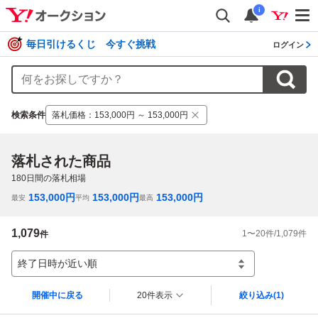
i
毎日引けるくじ 今すぐ挑戦
ログイン
検索条件
落札価格
：
153,000円 ～ 153,000円
落札された商品
180
日間の落札相場
153,000
円
153,000
円
153,000
円
最安
平均
最高
1,079
1
〜
20
件/
1,079
件
件
終了日時が近い順
開催中に戻る
20件表示
絞り込み
(1)