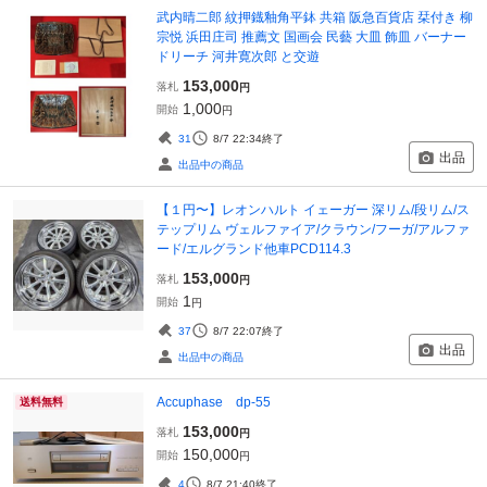
武内晴二郎 紋押鐡釉角平鉢 共箱 阪急百貨店 栞付き 柳
宗悦 浜田庄司 推薦文 国画会 民藝 大皿 飾皿 バーナー
ドリーチ 河井寛次郎 と交遊
153,000
落札
円
1,000
開始
円
31
8/7 22:34
終了
出品
出品中の商品
【１円〜】レオンハルト イェーガー 深リム/段リム/ス
テップリム ヴェルファイア/クラウン/フーガ/アルファ
ード/エルグランド他車PCD114.3
153,000
落札
円
1
開始
円
37
8/7 22:07
終了
出品
出品中の商品
Accuphase dp-55
送料無料
153,000
落札
円
150,000
開始
円
4
8/7 21:40
終了