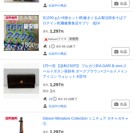
出品
出品中の商品
玖)200 g入×9袋セット肆)被きぐるみ製法田舎そばプ
送料無料
ロテイン乾麺健康食品サプリ 低GI
1,297
落札
円
未使用
Yahoo!フリマ
1
8/3 08:14
終了
出品
出品中の商品
1円〜⑪ 【送料230円】 ブルガリBVLGARI B-zeroゴ
ールドボタン長財布 ダークブラウン×ゴールドメイン
アイコン ウォレット #③76
1,297
落札
円
1
開始
円
18
8/2 22:33
終了
出品
出品中の商品
Gibson Miniature Collection ミニチュア ガチャガチャ
送料無料
①
1,297
落札
円