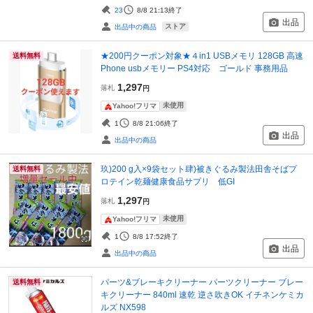
23
8/8 21:13
終了
出品
ストア
出品中の商品
★200円クーポン対象★４in1 USBメモリ 128GB 高速
送料無料
Phone usbメモリー PS4対応 ゴールド 事務用品
1,297
落札
円
未使用
Yahoo!フリマ
1
8/8 21:06
終了
出品
出品中の商品
玖)200 g入×9袋セット肆)被きぐるみ製法田舎そばプ
送料無料
ロテイン乾麺健康食品サプリ 低GI
1,297
落札
円
未使用
Yahoo!フリマ
1
8/8 17:52
終了
出品
出品中の商品
パーツ&ブレーキクリーナー パーツクリーナー ブレー
送料無料
キクリーナー 840ml 速乾 逆さ吹きOK イチネンケミカ
ルズ NX598