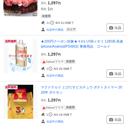
1,297
落札
円
1
開始
円
未使用
31
8/3 21:05
終了
出品
ストア
出品中の商品
★200円クーポン対象★４in1 USBメモリ 128GB 高速
送料無料
iphone/Android/PS4対応 事務用品 ゴールド
1,297
落札
円
未使用
Yahoo!フリマ
1
8/3 20:38
終了
出品
出品中の商品
マクドナルド とびだすピカチュウ ポテトタイマー 20
送料無料
26年 ポケモン
1,297
落札
円
未使用
Yahoo!フリマ
1
8/3 16:35
終了
出品
出品中の商品