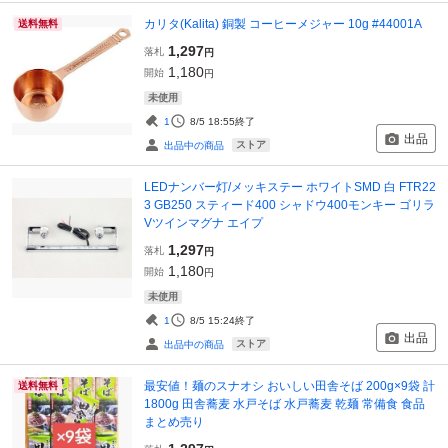
カリタ(Kalita) 銅製 コーヒーメジャー 10g #44001A
送料無料
1,297
落札
円
1,180
開始
円
未使用
1
8/5 18:55
終了
出品
ストア
出品中の商品
LEDナンバー灯/メッキステー ホワイトSMD 白 FTR22
3 GB250 スティード400 シャドウ400モンキー ゴリラ
Vツインマグナ エイプ
1,297
落札
円
1,180
開始
円
未使用
1
8/5 15:24
終了
出品
ストア
出品中の商品
最安値！麺のスナオシ おいしい田舎そば 200g×9袋 計
送料無料
1800g 田舎蕎麦 水戸そば 水戸蕎麦 乾麺 常備食 食品
まとめ売り