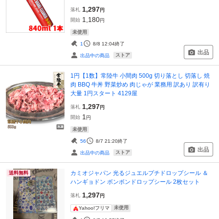
1,297
落札
円
1,180
開始
円
未使用
1
8/8 12:04
終了
出品
ストア
出品中の商品
1円【1数】常陸牛 小間肉 500g 切り落とし 切落し 焼
肉 BBQ 牛丼 野菜炒め 肉じゃが 業務用 訳あり 訳有り
大量 1円スタート 4129屋
1,297
落札
円
1
開始
円
未使用
56
8/7 21:20
終了
出品
ストア
出品中の商品
カミオジャパン 光るジュエルプチドロップシール ＆
送料無料
ハンギョドン ボンボンドロップシール 2枚セット
1,297
落札
円
未使用
Yahoo!フリマ