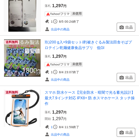
1,297
落札
円
未使用
Yahoo!フリマ
1
8/5 00:24
終了
出品
出品中の商品
玖)200 g入×9袋セット肆)被きぐるみ製法田舎そばプ
送料無料
ロテイン乾麺健康食品サプリ 低GI
1,297
落札
円
未使用
Yahoo!フリマ
1
8/4 23:07
終了
出品
出品中の商品
スマホ 防水ケース【完全防水・暗闇で光る蓄光設計】
送料無料
最大7.9インチ対応 IPX8+ 防 水スマホケース タッチ操
作
1,297
落札
円
1,297
開始
円
1
8/4 11:59
終了
出品
出品中の商品