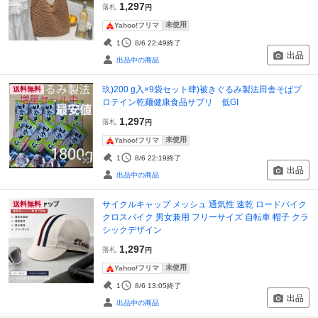
1,297
落札
円
未使用
Yahoo!フリマ
1
8/6 22:49
終了
出品
出品中の商品
玖)200 g入×9袋セット肆)被きぐるみ製法田舎そばプ
送料無料
ロテイン乾麺健康食品サプリ 低GI
1,297
落札
円
未使用
Yahoo!フリマ
1
8/6 22:19
終了
出品
出品中の商品
サイクルキャップ メッシュ 通気性 速乾 ロードバイク
送料無料
クロスバイク 男女兼用 フリーサイズ 自転車 帽子 クラ
シックデザイン
1,297
落札
円
未使用
Yahoo!フリマ
1
8/6 13:05
終了
出品
出品中の商品