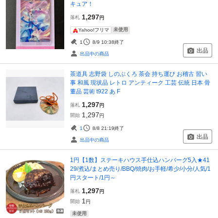
キュア！
1,297
落札
円
未使用
Yahoo!フリマ
1
8/9 10:38
終了
出品
出品中の商品
茶道具 志野袋 しのぶくろ 茶会 持ち運び お稽古 習い
事 和風 現状品 レトロ アンティーク 工芸 伝統 日本 骨
董品 芸術 t922 あ F
1,297
落札
円
1,297
開始
円
1
8/8 21:19
終了
出品
出品中の商品
1円【1数】ステーキハウス手仕込ハンバーグ5入★41
29/煮込/まとめ売り/BBQ/焼肉/お手軽/希少/小分/人気/1
円スタート/1円～
1,297
落札
円
1
開始
円
未使用