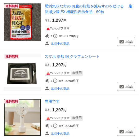
肥満気味な方の お腹の脂肪を減らすのを助ける 脂
送料無料
肪減少源 EX 機能性表示食品 60粒
1,297
落札
円
Yahoo!フリマ
1
8/6 01:20
終了
出品
出品中の商品
スマホ 冷却 銅 グラフェンシート
送料無料
1,297
落札
円
未使用
Yahoo!フリマ
1
8/5 20:50
終了
出品
出品中の商品
専用です
送料無料
1,297
落札
円
未使用
Yahoo!フリマ
1
8/5 20:34
終了
出品
出品中の商品