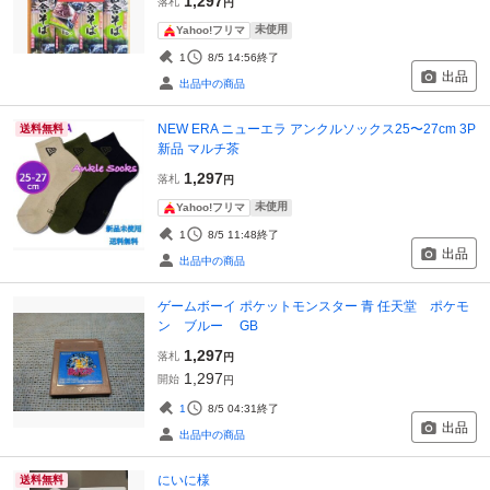
1,297
落札
円
未使用
Yahoo!フリマ
1
8/5 14:56
終了
出品
出品中の商品
NEW ERA ニューエラ アンクルソックス25〜27cm 3P
送料無料
新品 マルチ茶
1,297
落札
円
未使用
Yahoo!フリマ
1
8/5 11:48
終了
出品
出品中の商品
ゲームボーイ ポケットモンスター 青 任天堂 ポケモ
ン ブルー GB
1,297
落札
円
1,297
開始
円
1
8/5 04:31
終了
出品
出品中の商品
にいに様
送料無料