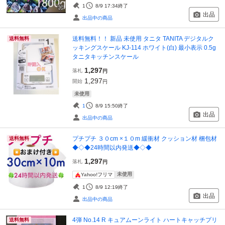
1
8/9 17:34
終了
出品
出品中の商品
送料無料！！ 新品 未使用 タニタ TANITA デジタルク
送料無料
ッキングスケール KJ-114 ホワイト(白) 最小表示 0.5g
タニタキッチンスケール
1,297
落札
円
1,297
開始
円
未使用
1
8/9 15:50
終了
出品
出品中の商品
プチプチ ３０cm ×１０m 緩衝材 クッション材 梱包材
送料無料
◆◇◆24時間以内発送◆◇◆
1,297
落札
円
未使用
Yahoo!フリマ
1
8/9 12:19
終了
出品
出品中の商品
4弾 No.14 R キュアムーンライト ハートキャッチプリ
送料無料