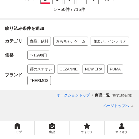
1
〜
50
件 /
715
件
絞り込み条件を追加
カテゴリ
食品、飲料
おもちゃ、ゲーム
住まい、インテリア
価格
〜1,999円
麺のスナオシ
CEZANNE
NEW ERA
PUMA
ブランド
THERMOS
オークショントップ
商品一覧
（終了180日間）
ページトップへ
トップ
出品
ウォッチ
マイオク