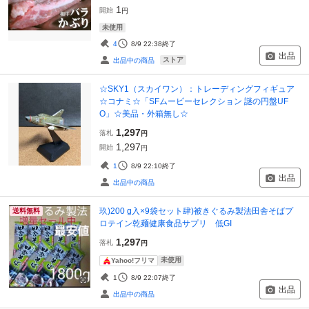
1
開始
円
未使用
4
8/9 22:38
終了
出品
ストア
出品中の商品
☆SKY1（スカイワン）：トレーディングフィギュア
☆コナミ☆「SFムービーセレクション 謎の円盤UF
O」☆美品・外箱無し☆
1,297
落札
円
1,297
開始
円
1
8/9 22:10
終了
出品
出品中の商品
玖)200 g入×9袋セット肆)被きぐるみ製法田舎そばプ
送料無料
ロテイン乾麺健康食品サプリ 低GI
1,297
落札
円
未使用
Yahoo!フリマ
1
8/9 22:07
終了
出品
出品中の商品