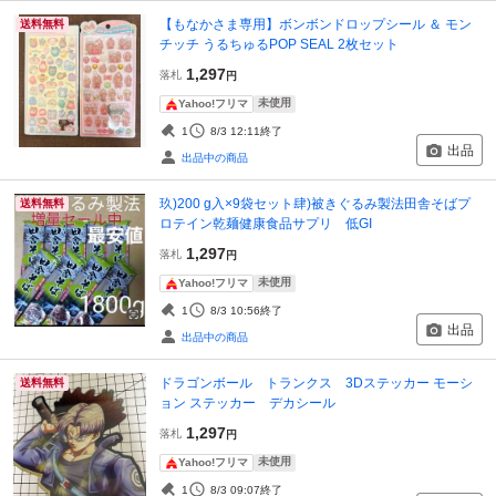
【もなかさま専用】ボンボンドロップシール ＆ モン
送料無料
チッチ うるちゅるPOP SEAL 2枚セット
1,297
落札
円
未使用
Yahoo!フリマ
1
8/3 12:11
終了
出品
出品中の商品
玖)200 g入×9袋セット肆)被きぐるみ製法田舎そばプ
送料無料
ロテイン乾麺健康食品サプリ 低GI
1,297
落札
円
未使用
Yahoo!フリマ
1
8/3 10:56
終了
出品
出品中の商品
ドラゴンボール トランクス 3Dステッカー モーシ
送料無料
ョン ステッカー デカシール
1,297
落札
円
未使用
Yahoo!フリマ
1
8/3 09:07
終了