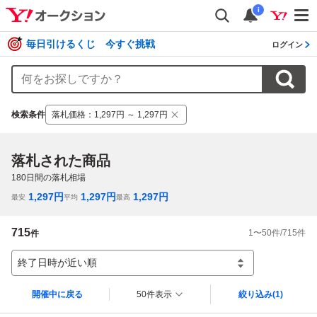
i
毎日引けるくじ 今すぐ挑戦
ログイン
検索条件
落札価格
：
1,297円 ～ 1,297円
落札された商品
180
日間の落札相場
1,297
円
1,297
円
1,297
円
最安
平均
最高
715
1
〜
50
件/
715
件
件
終了日時が近い順
開催中に戻る
50件表示
絞り込み
(1)