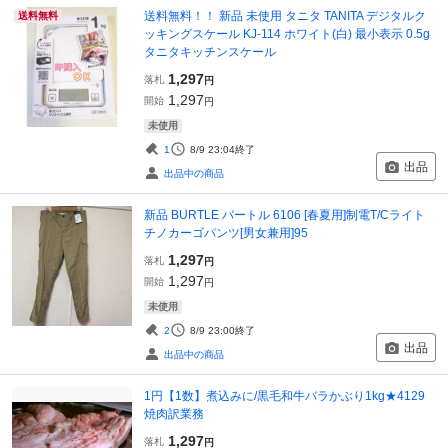
送料無料！！ 新品 未使用 タニタ TANITA デジタルク
送料無料
ッキングスケール KJ-114 ホワイト(白) 最小表示 0.5g
タニタキッチンスケール
1,297
落札
円
1,297
開始
円
未使用
1
8/9 23:04
終了
出品
出品中の商品
新品 BURTLE バートル 6106 [春夏用]制電T/Cライト
チノカーゴパンツ[男女兼用]95
1,297
落札
円
1,297
開始
円
未使用
2
8/9 23:00
終了
出品
出品中の商品
1円【1数】煮込みに/黒毛和牛バラかぶり1kg★4129
焼肉訳業務
1,297
落札
円