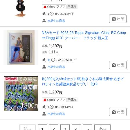
未使用
Yahoo!フリマ
1
8/2 21:18
終了
出品
出品中の商品
NBAカード 2025-26 Topps Signature Class RC Coop
er Flagg #101 クーパー・ フラッグ 新人王
1,297
落札
円
111
開始
円
11
8/2 20:50
終了
出品
出品中の商品
玖)200 g入×9袋セット肆)被きぐるみ製法田舎そばプ
送料無料
ロテイン乾麺健康食品サプリ 低GI
1,297
落札
円
未使用
Yahoo!フリマ
1
8/2 19:44
終了
出品
出品中の商品
前へ
1
2
3
4
5
次へ