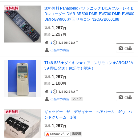
送料無料 Panasonic パナソニック DIGA ブルーレイ B
送料無料
Dレコーダー DMR-BR500 DMR-BW700 DMR-BW800
DMR-BW900 純正 リモコン N2QAYB000188
1,297
落札
円
1,297
開始
円
1
8/4 06:21
終了
出品
出品中の商品
T148-533★ダイキン★エアコンリモコン★ARC432A
5★即日発送！保証付！即決！
1,297
落札
円
1,180
開始
円
1
8/4 02:57
終了
出品
ストア
出品中の商品
ギャツビー ザ デザイナー ヘアバーム 40g ハ
送料無料
ンドクリーム 1個
1,297
落札
円
未使用
Yahoo!フリマ