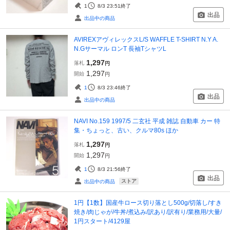
1
8/3 23:51
終了
出品
出品中の商品
AVIREXアヴィレックスL/S WAFFLE T-SHIRT N.Y A.
N.Gサーマル ロンT 長袖TシャツL
1,297
落札
円
1,297
開始
円
1
8/3 23:46
終了
出品
出品中の商品
NAVI No.159 1997/5 二玄社 平成 雑誌 自動車 カー 特
集・ちょっと、古い、クルマ80s ほか
1,297
落札
円
1,297
開始
円
1
8/3 21:56
終了
出品
ストア
出品中の商品
1円【1数】国産牛ロース切り落とし500g/切落し/すき
焼き/肉じゃが/牛丼/煮込み/訳あり/訳有り/業務用/大量/
1円スタート/4129屋