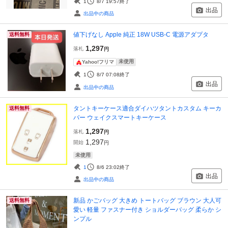
1
8/7 19:57
終了
出品
出品中の商品
値下げなし Apple 純正 18W USB-C 電源アダプタ
送料無料
1,297
落札
円
未使用
Yahoo!フリマ
1
8/7 07:08
終了
出品
出品中の商品
タントキーケース適合ダイハツタントカスタム キーカ
送料無料
バー ウェイクスマートキーケース
1,297
落札
円
1,297
開始
円
未使用
1
8/6 23:02
終了
出品
出品中の商品
新品 かごバッグ 大きめ トートバッグ ブラウン 大人可
送料無料
愛い 軽量 ファスナー付き ショルダーバッグ 柔らか シ
ンプル