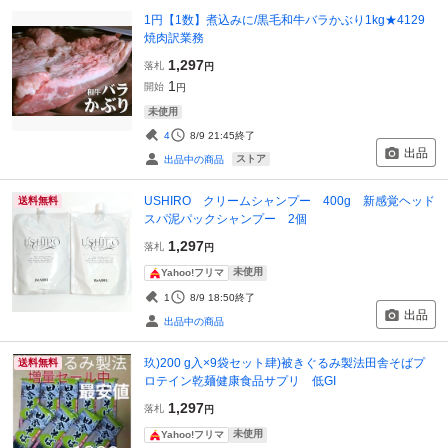
1円【1数】煮込みに/黒毛和牛バラかぶり1kg★4129
焼肉訳業務
1,297
落札
円
1
開始
円
未使用
4
8/9 21:45
終了
出品
ストア
出品中の商品
USHIRO クリームシャンプー 400g 新感覚ヘッド
送料無料
スパ泥パックシャンプー 2個
1,297
落札
円
未使用
Yahoo!フリマ
1
8/9 18:50
終了
出品
出品中の商品
玖)200 g入×9袋セット肆)被きぐるみ製法田舎そばプ
送料無料
ロテイン乾麺健康食品サプリ 低GI
1,297
落札
円
未使用
Yahoo!フリマ