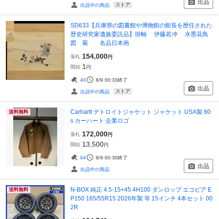
出品
ストア
出品中の商品
SD633【兵庫県の図書館や博物館の館長を歴任された
歴史研究家遺族委託品】掛軸 伊藤若冲 水墨花鳥
図 菊 名品日本画
154,000
落札
円
1
開始
円
40
8/9 00:33
終了
出品
ストア
出品中の商品
Carhartt デトロイトジャケット ジャケット USA製 80
送料無料
s カーハート 企業ロゴ
172,000
落札
円
13,500
開始
円
64
8/9 00:30
終了
出品
出品中の商品
N-BOX 純正 4.5-15+45 4H100 ダンロップ エコピア E
送料無料
P150 165/55R15 2026年製 等 15インチ 4本セット 00
2R