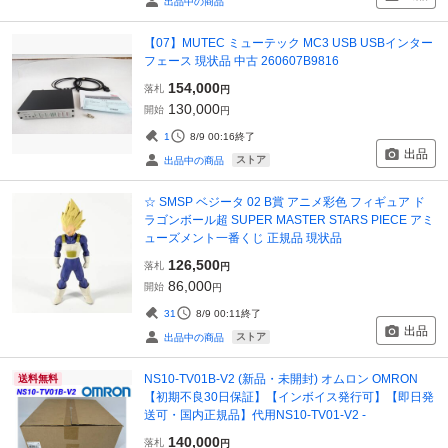
出品中の商品
【07】MUTEC ミューテック MC3 USB USBインター
フェース 現状品 中古 260607B9816
154,000
落札
円
130,000
開始
円
1
8/9 00:16
終了
出品
ストア
出品中の商品
☆ SMSP ベジータ 02 B賞 アニメ彩色 フィギュア ド
ラゴンボール超 SUPER MASTER STARS PIECE アミ
ューズメント一番くじ 正規品 現状品
126,500
落札
円
86,000
開始
円
31
8/9 00:11
終了
出品
ストア
出品中の商品
NS10-TV01B-V2 (新品・未開封) オムロン OMRON
送料無料
【初期不良30日保証】【インボイス発行可】【即日発
送可・国内正規品】代用NS10-TV01-V2 -
140,000
落札
円