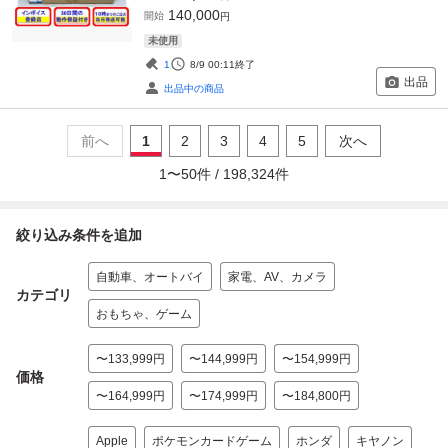
140,000
開始
円
未使用
1
8/9 00:11
終了
出品
出品中の商品
前へ
1
2
3
4
5
次へ
1
〜
50
件 /
198,324
件
絞り込み条件を追加
自動車、オートバイ
家電、AV、カメラ
カテゴリ
おもちゃ、ゲーム
〜133,999円
〜144,999円
〜154,999円
価格
〜164,999円
〜174,999円
〜184,800円
Apple
ポケモンカードゲーム
ホンダ
キヤノン