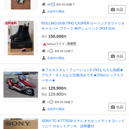
38
8/9 05:40
終了
出品
出品中の商品
ROLLING DUB TRIO CASPER ローリングダブトリオ
送料無料
キャスパー ブラック 神戸シュリンク JP24.5cm
150,000
落札
円
未使用
Yahoo!フリマ
1
8/9 05:22
終了
出品
出品中の商品
★フルカスタム！フュージョンX.250もちろん快調★
プラグ・オイルなど交換済みです★250ccビッグスク
ーター★
129,900
落札
円
129,800
開始
円
1
8/9 05:05
終了
出品
出品中の商品
SONY TC-K777ESII ステレオカセットデッキ 3ヘッド
ソニー カセットデッキ 説明書付