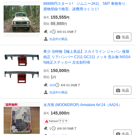
88888円スタート! ジムニーJA11、5MT 車検有り、
貨物登録で格安、諸費用コミコミ!
155,555
落札
円
88,888
開始
円
3
8/9 01:05
終了
出品
出品中の商品
希少 当時物【極上美品】スカイライン ジャパン 後期
純正 リアバンパー C211 GC211 メッキ 歪み無 NISSA
N純正ステッカー 左右刻印有
150,000
落札
円
1
開始
円
103
8/9 01:00
終了
出品
出品中の商品
水月雨 (MOONDROP) Armature Art 24（AA24）
送料無料
145,000
落札
円
Yahoo!フリマ
1
8/9 00:59
終了
出品