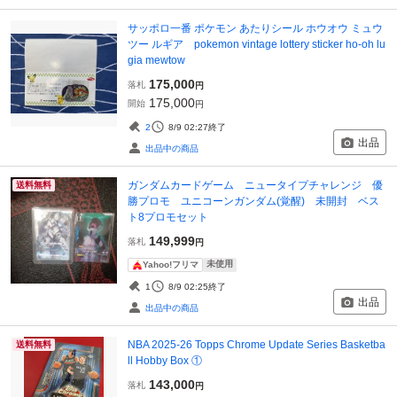
サッポロ一番 ポケモン あたりシール ホウオウ ミュウ
ツー ルギア pokemon vintage lottery sticker ho-oh lu
gia mewtow
175,000
落札
円
175,000
開始
円
2
8/9 02:27
終了
出品
出品中の商品
ガンダムカードゲーム ニュータイプチャレンジ 優
送料無料
勝プロモ ユニコーンガンダム(覚醒) 未開封 ベス
ト8プロモセット
149,999
落札
円
未使用
Yahoo!フリマ
1
8/9 02:25
終了
出品
出品中の商品
NBA 2025-26 Topps Chrome Update Series Basketba
送料無料
ll Hobby Box ①
143,000
落札
円