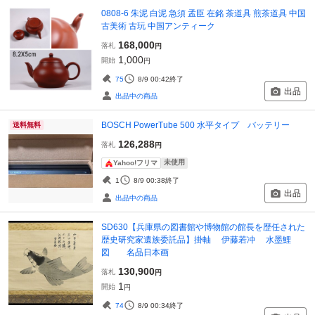
0808-6 朱泥 白泥 急須 孟臣 在銘 茶道具 煎茶道具 中国
古美術 古玩 中国アンティーク
168,000
落札
円
1,000
開始
円
75
8/9 00:42
終了
出品
出品中の商品
BOSCH PowerTube 500 水平タイプ バッテリー
送料無料
126,288
落札
円
未使用
Yahoo!フリマ
1
8/9 00:38
終了
出品
出品中の商品
SD630【兵庫県の図書館や博物館の館長を歴任された
歴史研究家遺族委託品】掛軸 伊藤若冲 水墨鯉
図 名品日本画
130,900
落札
円
1
開始
円
74
8/9 00:34
終了