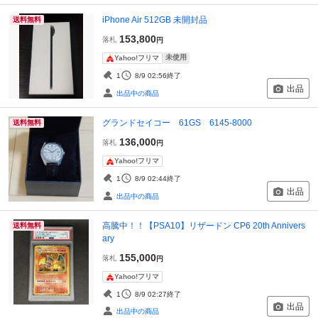
iPhone Air 512GB 未開封品
送料無料
153,800
落札
円
未使用
Yahoo!フリマ
1
8/9 02:56
終了
出品
出品中の商品
グランドセイコー 61GS 6145-8000
送料無料
136,000
落札
円
Yahoo!フリマ
1
8/9 02:44
終了
出品
出品中の商品
高騰中！！【PSA10】リザードン CP6 20th Annivers
送料無料
ary
155,000
落札
円
Yahoo!フリマ
1
8/9 02:27
終了
出品
出品中の商品