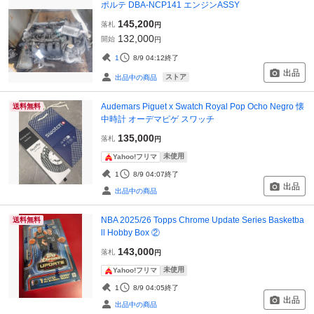
ポルテ DBA-NCP141 エンジンASSY
145,200
落札
円
132,000
開始
円
1
8/9 04:12
終了
出品
ストア
出品中の商品
Audemars Piguet x Swatch Royal Pop Ocho Negro 懐
送料無料
中時計 オーデマピゲ スワッチ
135,000
落札
円
未使用
Yahoo!フリマ
1
8/9 04:07
終了
出品
出品中の商品
NBA 2025/26 Topps Chrome Update Series Basketba
送料無料
ll Hobby Box ②
143,000
落札
円
未使用
Yahoo!フリマ
1
8/9 04:05
終了
出品
出品中の商品