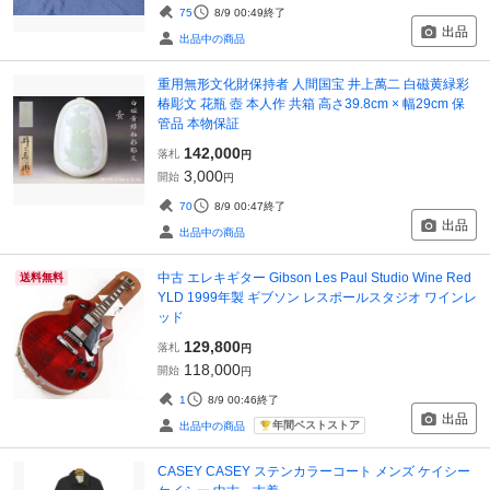
75
8/9 00:49
終了
出品
出品中の商品
重用無形文化財保持者 人間国宝 井上萬二 白磁黄緑彩
椿彫文 花瓶 壺 本人作 共箱 高さ39.8cm × 幅29cm 保
管品 本物保証
142,000
落札
円
3,000
開始
円
70
8/9 00:47
終了
出品
出品中の商品
中古 エレキギター Gibson Les Paul Studio Wine Red
送料無料
YLD 1999年製 ギブソン レスポールスタジオ ワインレ
ッド
129,800
落札
円
118,000
開始
円
1
8/9 00:46
終了
出品
年間ベストストア
出品中の商品
CASEY CASEY ステンカラーコート メンズ ケイシー