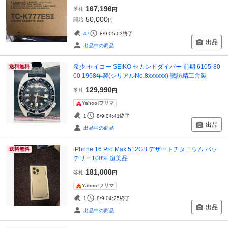
167,196
落札
円
50,000
開始
円
47
8/9 05:03
終了
出品
出品中の商品
希少 セイコー SEIKO セカンドダイバー 前期 6105-80
送料無料
00 1968年製(シリアルNo.8xxxxxx) 諏訪精工舎製
129,990
落札
円
Yahoo!フリマ
1
8/9 04:41
終了
出品
出品中の商品
iPhone 16 Pro Max 512GB デザートチタニウム バッ
送料無料
テリー100% 超美品
181,000
落札
円
Yahoo!フリマ
1
8/9 04:25
終了
出品
出品中の商品