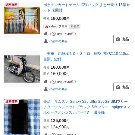
ポケモンカードゲーム 拡張パック まとめ売り 15箱セ
送料無料
ット 未開封
180,000
落札
円
未使用
Yahoo!フリマ
1
8/9 06:38
終了
出品
出品中の商品
美車 距離浅５０４８キロ GPX POPZ110 110cc
書類、鍵付
160,000
落札
円
160,000
開始
円
1
8/9 06:30
終了
出品
出品中の商品
美品 サムスン Galaxy S25 Ultra 256GB SIMフリー
送料無料
チタニウムジェットブラック SIMフリー spigenスマ
ホケースとレンズカバー付き 最高峰
125,000
落札
円
124,900
開始
円