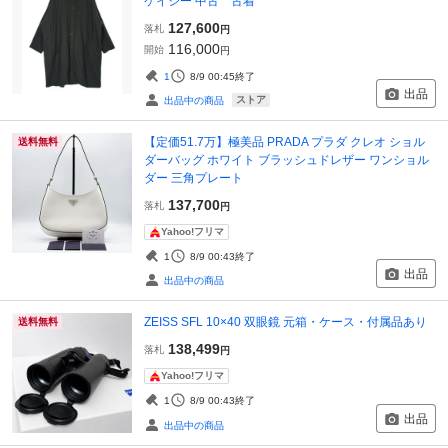
ケイシー 中古 古着
127,600
落札
円
116,000
開始
円
1
8/9 00:45
終了
出品
ストア
出品中の商品
【定価51.7万】極美品 PRADA プラダ クレオ ショル
送料無料
ダーバッグ ホワイト ブラッシュドレザー ワンショル
ダー 三角プレート
137,700
落札
円
Yahoo!フリマ
1
8/9 00:43
終了
出品
出品中の商品
ZEISS SFL 10×40 双眼鏡 元箱・ケース・付属品あり
送料無料
138,499
落札
円
Yahoo!フリマ
1
8/9 00:43
終了
出品
出品中の商品