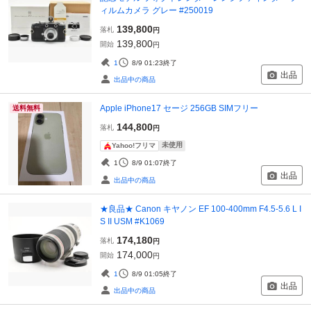
ィルムカメラ グレー #250019
139,800
落札
円
139,800
開始
円
1
8/9 01:23
終了
出品
出品中の商品
Apple iPhone17 セージ 256GB SIMフリー
送料無料
144,800
落札
円
未使用
Yahoo!フリマ
1
8/9 01:07
終了
出品
出品中の商品
★良品★ Canon キヤノン EF 100-400mm F4.5-5.6 L I
S II USM #K1069
174,180
落札
円
174,000
開始
円
1
8/9 01:05
終了
出品
出品中の商品