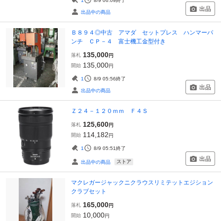
1
8/9 06:09
終了
出品
出品中の商品
Ｂ８９４◎中古 アマダ セットプレス ハンマーパ
ンチ ＣＰ－４ 富士機工金型付き
135,000
落札
円
135,000
開始
円
1
8/9 05:56
終了
出品
出品中の商品
Ｚ２４－１２０ｍｍ Ｆ４Ｓ
125,600
落札
円
114,182
開始
円
1
8/9 05:51
終了
出品
ストア
出品中の商品
マクレガージャックニクラウスリミテットエジション
クラブセット
165,000
落札
円
10,000
開始
円