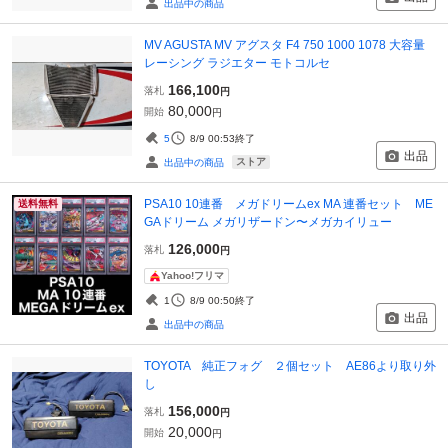
出品中の商品
MV AGUSTA MV アグスタ F4 750 1000 1078 大容量
レーシング ラジエター モトコルセ
166,100
落札
円
80,000
開始
円
5
8/9 00:53
終了
出品
ストア
出品中の商品
PSA10 10連番 メガドリームex MA 連番セット ME
送料無料
GAドリーム メガリザードン〜メガカイリュー
126,000
落札
円
Yahoo!フリマ
1
8/9 00:50
終了
出品
出品中の商品
TOYOTA 純正フォグ ２個セット AE86より取り外
し
156,000
落札
円
20,000
開始
円