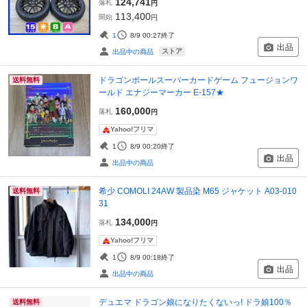
124,741
落札
円
113,400
開始
円
1
8/9 00:27
終了
出品
ストア
出品中の商品
ドラゴンボールスーパーカードゲーム フュージョンワ
送料無料
ールド エナジーマーカー E-157★
160,000
落札
円
Yahoo!フリマ
1
8/9 00:20
終了
出品
出品中の商品
希少 COMOLI 24AW 製品染 M65 ジャケット A03-010
送料無料
31
134,000
落札
円
Yahoo!フリマ
1
8/9 00:18
終了
出品
出品中の商品
デュエマ ドラゴン娘になりたくないっ! ドラ娘100％
送料無料