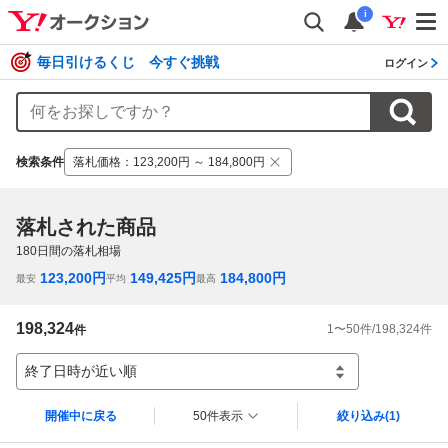
i
毎日引けるくじ 今すぐ挑戦
ログイン
検索条件
落札価格
：
123,200円 ～ 184,800円
落札された商品
180
日間の落札相場
123,200
円
149,425
円
184,800
円
最安
平均
最高
198,324
1
〜
50
件/
198,324
件
件
終了日時が近い順
開催中に戻る
50件表示
絞り込み
(1)