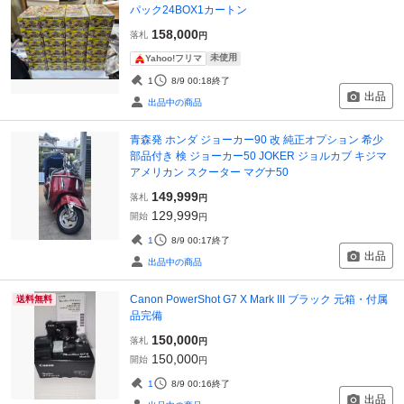
パック24BOX1カートン
158,000
落札
円
未使用
Yahoo!フリマ
1
8/9 00:18
終了
出品
出品中の商品
青森発 ホンダ ジョーカー90 改 純正オプション 希少
部品付き 検 ジョーカー50 JOKER ジョルカブ キジマ
アメリカン スクーター マグナ50
149,999
落札
円
129,999
開始
円
1
8/9 00:17
終了
出品
出品中の商品
Canon PowerShot G7 X Mark III ブラック 元箱・付属
送料無料
品完備
150,000
落札
円
150,000
開始
円
1
8/9 00:16
終了
出品