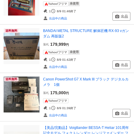
未使用
Yahoo!フリマ
1
8/9 01:46
終了
出品
出品中の商品
BANDAI METAL STRUCTURE 解体匠機 RX-93 νガン
送料無料
ダム 再販版2
179,999
落札
円
未使用
Yahoo!フリマ
1
8/9 01:42
終了
出品
出品中の商品
Canon PowerShot G7 X Mark III ブラック デジタルカ
送料無料
メラ 1個
175,000
落札
円
Yahoo!フリマ
1
8/9 01:39
終了
出品
出品中の商品
【美品/完動品】Voigtlander BESSA-T Heliar 101周年
記念モデル フォクトレンダー レンジファインダー フ