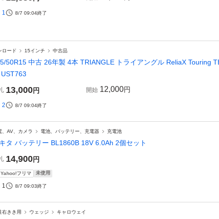
1
8/7 09:04
終了
ンロード
15インチ
中古品
95/50R15 中古 26年製 4本 TRIANGLE トライアングル ReliaX Tour
 UST763
13,000
12,000
円
札
円
開始
2
8/7 09:04
終了
電、AV、カメラ
電池、バッテリー、充電器
充電池
キタ バッテリー BL1860B 18V 6.0Ah 2個セット
14,900
札
円
未使用
Yahoo!フリマ
1
8/7 09:03
終了
性右きき用
ウェッジ
キャロウェイ