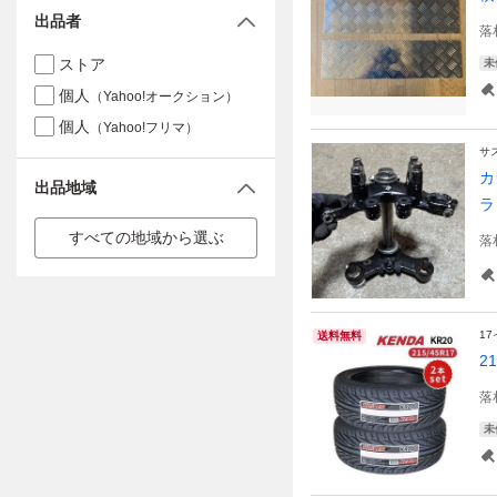
出品者
落
ストア
未
個人
（Yahoo!オークション）
個人
（Yahoo!フリマ）
サ
カ
出品地域
ラ
すべての地域から選ぶ
落
1
送料無料
2
落
未