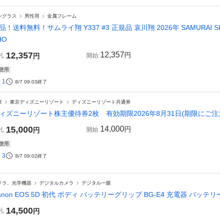
ングラス
男性用
金属フレーム
品！送料無料！サムライ翔 Y337 #3 正規品 哀川翔 2026年 SAMURAI S
HO
12,357
12,357
円
札
円
開始
使用
1
8/7 09:03
終了
東
東京ディズニーリゾート
ディズニーリゾート共通券
ィズニーリゾート株主優待券2枚 有効期限2026年8月31日(期限にご注
15,000
14,000
円
札
円
開始
使用
3
8/7 09:02
終了
メラ、光学機器
デジタルカメラ
デジタル一眼
anon EOS 5D 初代 ボディ バッテリーグリップ BG-E4 充電器 バッテ
14,500
札
円