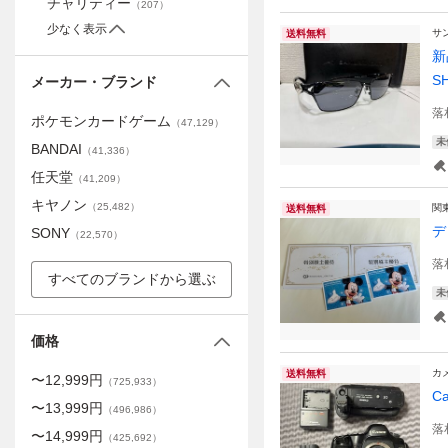
チャリティー
（
207
）
少なく表示
サ
送料無料
新
S
メーカー・ブランド
落
ポケモンカードゲーム
（
47,129
）
未
BANDAI
（
41,336
）
任天堂
（
41,209
）
キヤノン
（
25,482
）
関
送料無料
デ
SONY
（
22,570
）
落
すべてのブランドから選ぶ
未
価格
カ
送料無料
〜
12,999
円
（
725,933
）
C
〜
13,999
円
（
496,986
）
落
〜
14,999
円
（
425,692
）