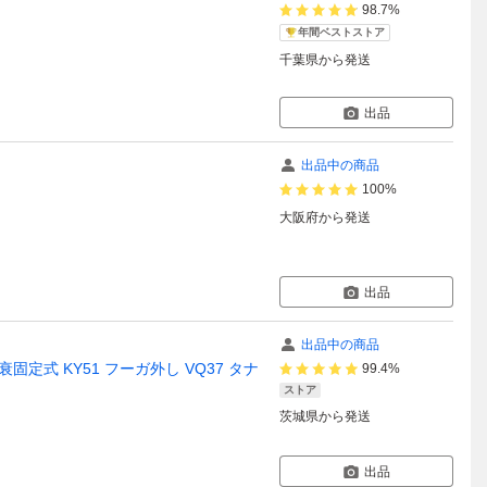
98.7%
年間ベストストア
千葉県
から発送
出品
出品中の商品
100%
大阪府
から発送
出品
出品中の商品
減衰固定式 KY51 フーガ外し VQ37 タナ
99.4%
ストア
茨城県
から発送
出品