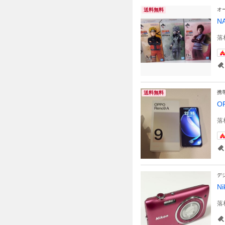
オ
送料無料
N
落
携
送料無料
O
落
デ
Ni
落