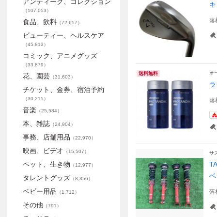
アンティーク、コレクション
キ
（
107,053
）
落
食品、飲料
（
72,657
）
ビューティー、ヘルスケア
（
45,813
）
コミック、アニメグッズ
（
33,879
）
オ
送料無料
花、園芸
（
31,603
）
ラ
チケット、金券、宿泊予約
（
30,215
）
落
音楽
（
25,584
）
本、雑誌
（
24,904
）
事務、店舗用品
（
22,970
）
映画、ビデオ
（
15,507
）
サ
ペット、生き物
T
（
12,977
）
ベ
タレントグッズ
（
8,356
）
ベビー用品
落
（
1,712
）
その他
（
791
）