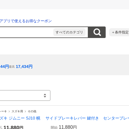
アプリで使えるお得なクーポン
すべてのカテゴリ
＋条件指定
244
円
17,434
円
最高
レーキ
スズキ用
その他
ズキ ジムニー SJ10 幌 サイドブレーキレバー 鍵付き センターブレ
11,880
11,880
円
札
円
開始