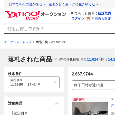
日本で45℃の夏が来る!? 猛暑を賢くおトクに生き抜くヒント
IDでもっと便利に
新規取得
ログイン
初回購入限定、
オークショントップ
商品一覧
（終了180日間）
落札された商品
11,624
円
14,
180
日間の落札相場
最安
平均
検索条件
2,667,974
件
落札価格
：
11,624円 ～ 17,434円
終了日時が近い順
ブ
送料無料
対象商品
ス
鑑定付き
落