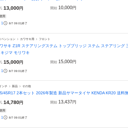
13,000
10,000
円
札
円
開始
使用
1
8/7 09:01
終了
スペンション
カワサキ用
フロント
ワサキ Z1R ステアリングステム トップブリッジ ステム ステアリング 
 キジマ モリワキ
15,000
15,000
円
札
円
開始
1
8/7 09:01
終了
7インチ
新品
その他
15/45R17 2本セット 2026年製造 新品サマータイヤ KENDA KR20 送料無料
14,780
13,437
円
札
円
開始
使用
1
8/7 09:01
終了