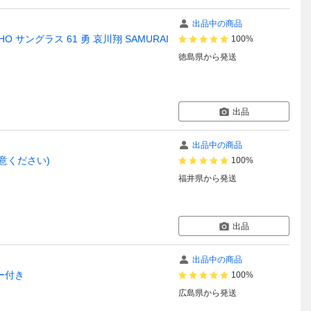
出品中の商品
HO サングラス 61 勇 哀川翔 SAMURAI
100%
徳島県
から発送
出品
出品中の商品
意ください)
100%
福井県
から発送
出品
出品中の商品
リー付き
100%
広島県
から発送