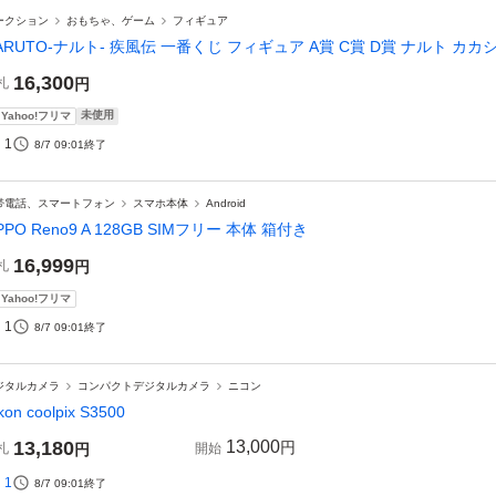
ークション
おもちゃ、ゲーム
フィギュア
ARUTO-ナルト- 疾風伝 一番くじ フィギュア A賞 C賞 D賞 ナルト カカ
16,300
札
円
未使用
Yahoo!フリマ
1
8/7 09:01
終了
帯電話、スマートフォン
スマホ本体
Android
PPO Reno9 A 128GB SIMフリー 本体 箱付き
16,999
札
円
Yahoo!フリマ
1
8/7 09:01
終了
ジタルカメラ
コンパクトデジタルカメラ
ニコン
kon coolpix S3500
13,180
13,000
円
札
円
開始
1
8/7 09:01
終了