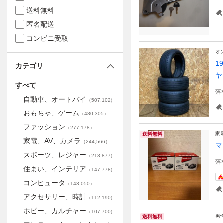
送料無料
匿名配送
コンビニ受取
オ
1
カテゴリ
ヤ
すべて
落
自動車、オートバイ
（
507,102
）
おもちゃ、ゲーム
（
480,305
）
ファッション
（
277,178
）
家
送料無料
家電、AV、カメラ
（
244,566
）
マ
スポーツ、レジャー
（
213,877
）
落
住まい、インテリア
（
147,778
）
コンピュータ
（
143,050
）
アクセサリー、時計
（
112,190
）
ホビー、カルチャー
（
107,700
）
男
送料無料