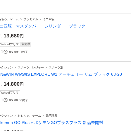
もちゃ、ゲーム
プラモデル
ミニ四駆
ニ四駆 マスダンパー シリンダー ブラック
13,680
札
円
未使用
Yahoo!フリマ
1
8/7 09:01
終了
ークション
スポーツ、レジャー
スポーツ別
IN&WIN WIAWIS EXPLORE W1 アーチェリー リム ブラック 68-20
14,800
札
円
Yahoo!フリマ
1
8/7 09:00
終了
ークション
おもちゃ、ゲーム
電子玩具
okemon GO Plus + ポケモンGOプラスプラス 新品未開封