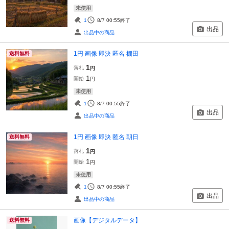
未使用
1
8/7 00:55
終了
出品
出品中の商品
1円 画像 即決 匿名 棚田
送料無料
1
落札
円
1
開始
円
未使用
1
8/7 00:55
終了
出品
出品中の商品
1円 画像 即決 匿名 朝日
送料無料
1
落札
円
1
開始
円
未使用
1
8/7 00:55
終了
出品
出品中の商品
画像【デジタルデータ】
送料無料