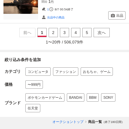
1
開始
円
1
8/7 00:54
終了
出品
出品中の商品
前へ
1
2
3
4
5
次へ
1
〜
20
件 /
506,079
件
絞り込み条件を追加
カテゴリ
コンピュータ
ファッション
おもちゃ、ゲーム
価格
〜999円
ポケモンカードゲーム
BANDAI
BBM
SONY
ブランド
任天堂
オークショントップ
商品一覧
（終了180日間）