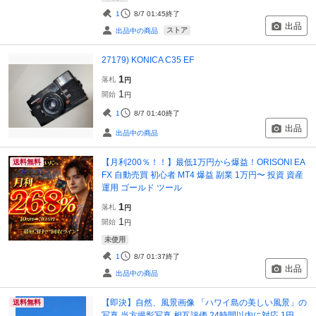
1
8/7 01:45
終了
出品
ストア
出品中の商品
27179) KONICA C35 EF
1
落札
円
1
開始
円
1
8/7 01:40
終了
出品
出品中の商品
【月利200％！！】最低1万円から爆益！ORISONI EA
送料無料
FX 自動売買 初心者 MT4 爆益 副業 1万円〜 投資 資産
運用 ゴールド ツール
1
落札
円
1
開始
円
未使用
1
8/7 01:37
終了
出品
出品中の商品
【即決】自然、風景画像 「ハワイ島の美しい風景」の
送料無料
写真 当方撮影写真 相互評価 24時間以内に対応 1円