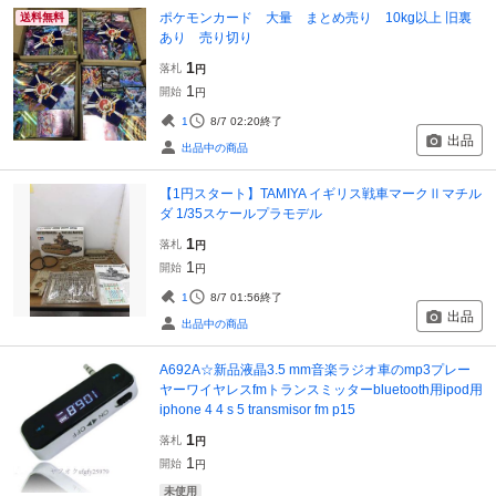
ポケモンカード 大量 まとめ売り 10kg以上 旧裏
送料無料
あり 売り切り
1
落札
円
1
開始
円
1
8/7 02:20
終了
出品
出品中の商品
【1円スタート】TAMIYA イギリス戦車マークⅡマチル
ダ 1/35スケールプラモデル
1
落札
円
1
開始
円
1
8/7 01:56
終了
出品
出品中の商品
A692A☆新品液晶3.5 mm音楽ラジオ車のmp3プレー
ヤーワイヤレスfmトランスミッターbluetooth用ipod用
iphone 4 4 s 5 transmisor fm p15
1
落札
円
1
開始
円
未使用