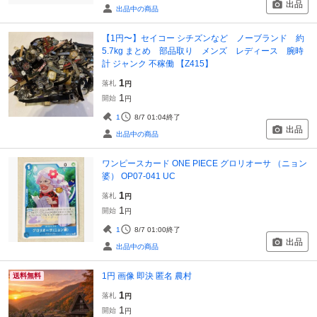
出品
出品中の商品
【1円〜】セイコー シチズンなど ノーブランド 約
5.7kg まとめ 部品取り メンズ レディース 腕時
計 ジャンク 不稼働 【Z415】
1
落札
円
1
開始
円
1
8/7 01:04
終了
出品
出品中の商品
ワンピースカード ONE PIECE グロリオーサ （ニョン
婆） OP07-041 UC
1
落札
円
1
開始
円
1
8/7 01:00
終了
出品
出品中の商品
1円 画像 即決 匿名 農村
送料無料
1
落札
円
1
開始
円