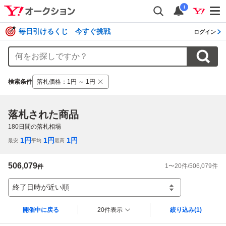
i
毎日引けるくじ 今すぐ挑戦
ログイン
検索条件
落札価格
：
1円 ～ 1円
落札された商品
180
日間の落札相場
1
円
1
円
1
円
最安
平均
最高
506,079
1
〜
20
件/
506,079
件
件
終了日時が近い順
開催中に戻る
20件表示
絞り込み
(1)