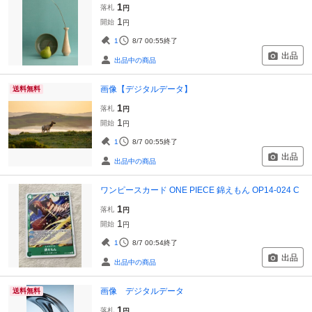
1
落札
円
1
開始
円
1
8/7 00:55
終了
出品
出品中の商品
画像【デジタルデータ】
送料無料
1
落札
円
1
開始
円
1
8/7 00:55
終了
出品
出品中の商品
ワンピースカード ONE PIECE 錦えもん OP14-024 C
1
落札
円
1
開始
円
1
8/7 00:54
終了
出品
出品中の商品
画像 デジタルデータ
送料無料
1
落札
円