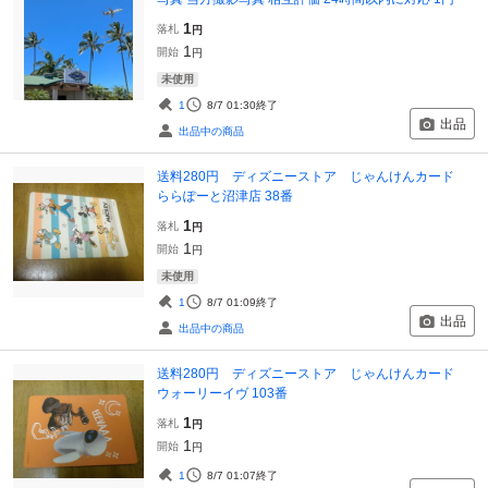
1
落札
円
1
開始
円
未使用
1
8/7 01:30
終了
出品
出品中の商品
送料280円 ディズニーストア じゃんけんカード
ららぽーと沼津店 38番
1
落札
円
1
開始
円
未使用
1
8/7 01:09
終了
出品
出品中の商品
送料280円 ディズニーストア じゃんけんカード
ウォーリーイヴ 103番
1
落札
円
1
開始
円
1
8/7 01:07
終了