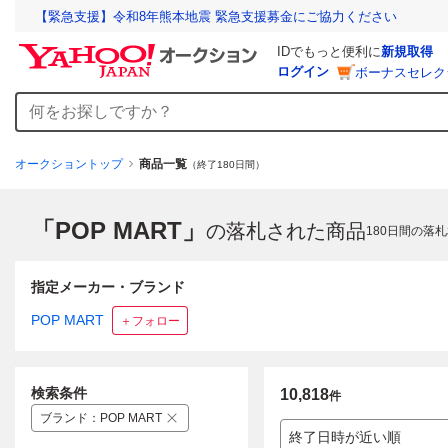
【緊急支援】令和8年熊本地震 緊急支援募金にご協力ください
IDでもっと便利に
新規取得
ログイン
ボーナスセレク
オークショントップ
商品一覧
（終了180日間）
「POP MART」
の落札された商品
180
日間の落札
指定メーカー・ブランド
POP MART
＋フォロー
検索条件
10,818
件
ブランド
：
POP MART
終了日時が近い順