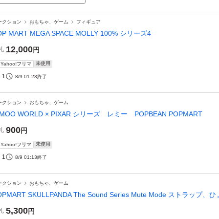
ークション
おもちゃ、ゲーム
フィギュア
OP MART MEGA SPACE MOLLY 100% シリーズ4
12,000
札
円
未使用
Yahoo!フリマ
1
8/9 01:23
終了
ークション
おもちゃ、ゲーム
IMOO WORLD × PIXAR シリーズ レミー POPBEAN POPMART
900
札
円
未使用
Yahoo!フリマ
1
8/9 01:13
終了
ークション
おもちゃ、ゲーム
OPMART SKULLPANDA The Sound Series Mute Mode スト
5,300
札
円