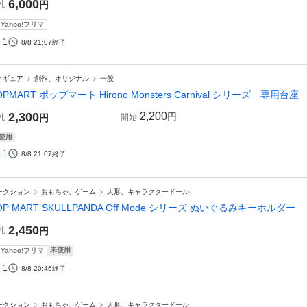
6,000
札
円
Yahoo!フリマ
1
8/8 21:07
終了
ィギュア
創作、オリジナル
一般
OPMART ポップマート Hirono Monsters Carnival シリーズ 専用台座
2,300
2,200
円
札
円
開始
使用
1
8/8 21:07
終了
ークション
おもちゃ、ゲーム
人形、キャラクタードール
OP MART SKULLPANDA Off Mode シリーズ ぬいぐるみキーホルダー
2,450
札
円
未使用
Yahoo!フリマ
1
8/8 20:46
終了
ークション
おもちゃ、ゲーム
人形、キャラクタードール