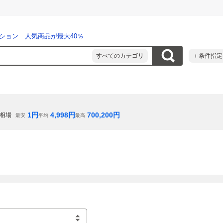
ション 人気商品が最大40％
すべてのカテゴリ
＋条件指定
1
円
4,998
円
700,200
円
相場
最安
平均
最高