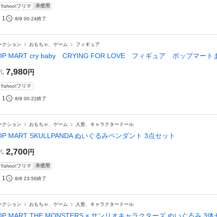
未使用
Yahoo!フリマ
1
8/9 00:24
終了
ークション
おもちゃ、ゲーム
フィギュア
OP MART cry baby CRYING FOR LOVE フィギュア ポップマート
7,980
札
円
Yahoo!フリマ
1
8/9 00:22
終了
ークション
おもちゃ、ゲーム
人形、キャラクタードール
OP MART SKULLPANDA ぬいぐるみペンダント 3点セット
2,700
札
円
未使用
Yahoo!フリマ
1
8/8 23:56
終了
ークション
おもちゃ、ゲーム
人形、キャラクタードール
OP MART THE MONSTERS × サンリオキャラクターズ ぬいぐるみ 3