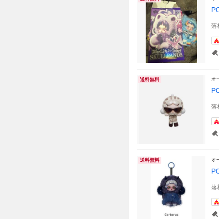
P
落
オ
送料無料
P
落
オ
送料無料
P
落