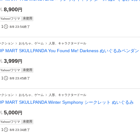
8,900
札
円
未使用
Yahoo!フリマ
1
8/8 23:54
終了
ークション
おもちゃ、ゲーム
人形、キャラクタードール
OP MART SKULLPANDA You Found Me! Darkness ぬいぐるみペンダ
3,999
札
円
未使用
Yahoo!フリマ
1
8/8 23:45
終了
ークション
おもちゃ、ゲーム
人形、キャラクタードール
OP MART SKULLPANDA Winter Symphony シークレット ぬいぐるみ
5,000
札
円
未使用
Yahoo!フリマ
1
8/8 23:34
終了