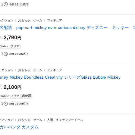
1
8/8 22:11
終了
ークション
おもちゃ、ゲーム
フィギュア
名配送 popmart mickey ever-curious disney ディズニー ミッキー 1
2,790
札
円
Yahoo!フリマ
1
8/8 21:46
終了
ークション
おもちゃ、ゲーム
フィギュア
sney Mickey Boundless Creativity シリーズGlass Bubble Mickey
2,100
札
円
未使用
Yahoo!フリマ
1
8/8 21:29
終了
ークション
おもちゃ、ゲーム
人形、キャラクタードール
カルパンダ カスタム