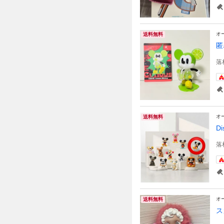
オ
送料無料
匿
落
オ
送料無料
Di
落
オ
送料無料
ス