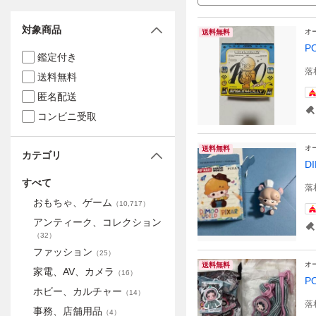
対象商品
オ
送料無料
P
鑑定付き
落
送料無料
匿名配送
コンビニ受取
オ
送料無料
カテゴリ
D
すべて
落
おもちゃ、ゲーム
（
10,717
）
アンティーク、コレクション
（
32
）
ファッション
（
25
）
オ
送料無料
家電、AV、カメラ
（
16
）
P
ホビー、カルチャー
（
14
）
落
事務、店舗用品
（
4
）