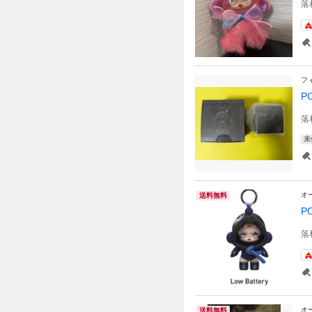
落
フ
P
落
未
オ
送料無料
P
落
オ
送料無料