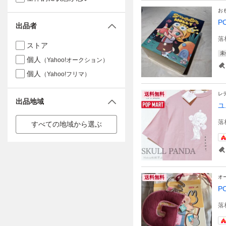
お
P
出品者
落
ストア
未
個人
（Yahoo!オークション）
個人
（Yahoo!フリマ）
レ
送料無料
出品地域
ユ
落
すべての地域から選ぶ
オ
送料無料
P
落