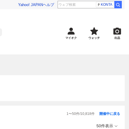
Yahoo! JAPAN
ヘルプ
KONTA
マイオク
ウォッチ
出品
1
〜
50
件/
10,818
件
開催中に戻る
50件表示