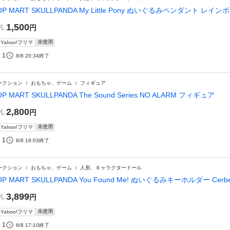
OP MART SKULLPANDA My Little Pony ぬいぐるみペンダント レ
1,500
札
円
未使用
Yahoo!フリマ
1
8/8 20:34
終了
ークション
おもちゃ、ゲーム
フィギュア
OP MART SKULLPANDA The Sound Series NO ALARM フィギュア
2,800
札
円
未使用
Yahoo!フリマ
1
8/8 18:03
終了
ークション
おもちゃ、ゲーム
人形、キャラクタードール
OP MART SKULLPANDA You Found Me! ぬいぐるみキーホルダー Cerbe
3,899
札
円
未使用
Yahoo!フリマ
1
8/8 17:10
終了