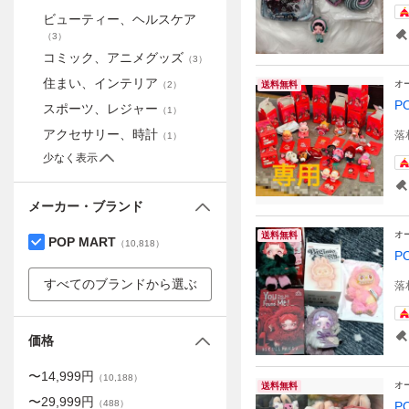
ビューティー、ヘルスケア
（
3
）
コミック、アニメグッズ
（
3
）
住まい、インテリア
オ
（
2
）
送料無料
P
スポーツ、レジャー
（
1
）
アクセサリー、時計
落
（
1
）
少なく表示
メーカー・ブランド
オ
送料無料
POP MART
（
10,818
）
P
すべてのブランドから選ぶ
落
価格
〜
14,999
円
（
10,188
）
オ
送料無料
〜
29,999
円
（
488
）
P