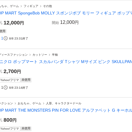
もちゃ、ゲーム
フィギュア
その他
OP MART SpongeBob MOLLY スポンジボブ モリー フィギュア ポッ
12,000
12,000
円
札
円
開始
使用
1
8/8 23:31
終了
ディースファッション
カットソー
半袖
ニクロ ポップマート スカルパンダ Tシャツ Mサイズ ピンク SKULLPANDA PO
2,700
札
円
未使用
Yahoo!フリマ
1
8/8 23:14
終了
ークション
おもちゃ、ゲーム
人形、キャラクタードール
OP MART THE MONSTERS PIN FOR LOVE アルファベット G キー
800
札
円
未使用
Yahoo!フリマ