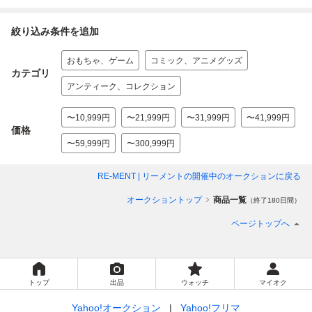
絞り込み条件を追加
おもちゃ、ゲーム
コミック、アニメグッズ
カテゴリ
アンティーク、コレクション
〜10,999円
〜21,999円
〜31,999円
〜41,999円
価格
〜59,999円
〜300,999円
RE-MENT | リーメント
の開催中のオークションに戻る
オークショントップ
商品一覧
（終了180日間）
ページトップへ
トップ
出品
ウォッチ
マイオク
Yahoo!オークション
Yahoo!フリマ