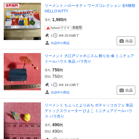
リーメント ハローキティ ワーズコレクション 全6種類
送料無料
HELLO KITTY
1,980
落札
円
未使用
Yahoo!フリマ
1
8/8 20:04
終了
出品
出品中の商品
リーメント 大江戸ジャポニスム 飾り台 傘 ミニチュア
ドールハウス 単品 バラ売り
750
落札
円
750
開始
円
1
8/8 19:13
終了
出品
出品中の商品
リーメント ちょっとよりみち ポチャッコカフェ 単品
デトックスウォーター ひよこ ミニチュアドールハウ
ス バラ売り
490
落札
円
490
開始
円