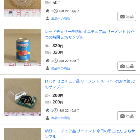
50
開始
円
1
8/8 22:51
終了
出品
出品中の商品
レッドチェリー缶詰め ミニチュア品 リーメント おや
つの時間 ぷちサンプル
320
落札
円
320
開始
円
1
8/8 22:50
終了
出品
出品中の商品
ひじき ミニチュア品 リーメント スーパーのお惣菜 ぷ
ちサンプル
200
落札
円
200
開始
円
1
8/8 22:49
終了
出品
出品中の商品
納豆 ミニチュア品 リーメント 今日の朝ごはん ぷちサ
ンプル