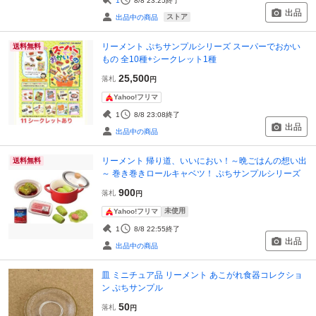
1
8/8 23:25
終了
出品
ストア
出品中の商品
リーメント ぷちサンプルシリーズ スーパーでおかい
送料無料
もの 全10種+シークレット1種
25,500
落札
円
Yahoo!フリマ
1
8/8 23:08
終了
出品
出品中の商品
リーメント 帰り道、いいにおい！～晩ごはんの想い出
送料無料
～ 巻き巻きロールキャベツ！ ぷちサンプルシリーズ
900
落札
円
未使用
Yahoo!フリマ
1
8/8 22:55
終了
出品
出品中の商品
皿 ミニチュア品 リーメント あこがれ食器コレクショ
ン ぷちサンプル
50
落札
円