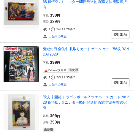
68 孫悟空 / ミニレター85円発送他 配送方法複数選択
有
399
落札
円
399
開始
円
1
5/4 11:28
終了
出品
出品中の商品
鬼滅の刃 全集中 札取りカードゲーム カード56枚 BAN
送料無料
DAI 2020
399
落札
円
未使用
Yahoo!フリマ
1
5/3 21:35
終了
出品
出品中の商品
即決 未開封 ドラゴンボール Z ウエハース カード No.2
28 孫悟飯 / ミニレター85円発送他 配送方法複数選択
有
399
落札
円
399
開始
円
未使用