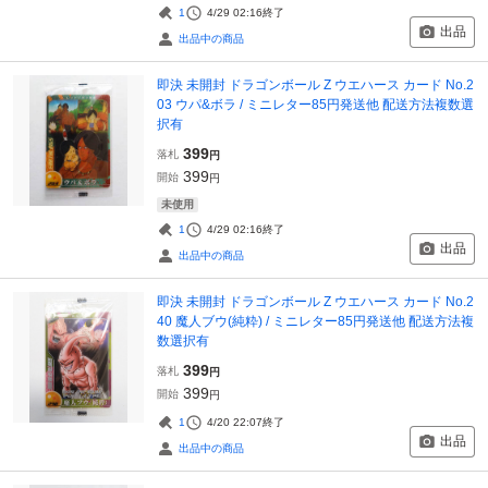
1
4/29 02:16
終了
出品
出品中の商品
即決 未開封 ドラゴンボール Z ウエハース カード No.2
03 ウパ&ボラ / ミニレター85円発送他 配送方法複数選
択有
399
落札
円
399
開始
円
未使用
1
4/29 02:16
終了
出品
出品中の商品
即決 未開封 ドラゴンボール Z ウエハース カード No.2
40 魔人ブウ(純粋) / ミニレター85円発送他 配送方法複
数選択有
399
落札
円
399
開始
円
1
4/20 22:07
終了
出品
出品中の商品