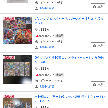
1
5/27 22:58
終了
出品
出品中の商品
ガンバレジェンズ バーサスブースター SR コンプ5枚
送料無料
セット
399
落札
円
未使用
Yahoo!フリマ
1
5/23 20:54
終了
出品
出品中の商品
GV ガヴレア 全10種 コンプ ライドケミートレカ PHA
送料無料
SE:EX02
399
落札
円
未使用
Yahoo!フリマ
1
5/20 22:48
終了
出品
出品中の商品
全10種コンプリート(C コモン 10枚)ライドケミートレ
送料無料
カ PHASE:00
399
落札
円