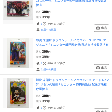
11 ゴジータ / ミニレター85円発送他 配送方法複数選
択有
399
落札
円
399
開始
円
1
4/16 17:32
終了
出品
出品中の商品
即決 未開封 ドラゴンボール Z ウエハース No.208 マ
ジュニア / ミニレター85円発送他 配送方法複数選択有
399
落札
円
399
開始
円
1
4/16 17:30
終了
出品
出品中の商品
即決 未開封 ドラゴンボール Z ウエハース カード No.2
34 サタンの映画 / ミニレター85円発送他 配送方法複
数選択有
399
落札
円
399
開始
円
1
4/16 17:28
終了