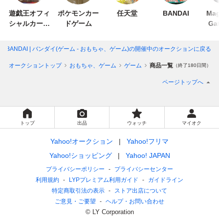
遊戯王オフィ
ポケモンカー
任天堂
BANDAI
Mag
シャルカード
ドゲーム
Ga
ゲーム デュエ
ルモンスター
BANDAI | バンダイ(ゲーム - おもちゃ、ゲーム)
の開催中のオークションに戻る
ズ
オークショントップ
おもちゃ、ゲーム
ゲーム
商品一覧
（終了180日間）
ページトップへ
トップ
出品
ウォッチ
マイオク
Yahoo!オークション
Yahoo!フリマ
Yahoo!ショッピング
Yahoo! JAPAN
プライバシーポリシー
プライバシーセンター
利用規約
LYPプレミアム利用ガイド
ガイドライン
特定商取引法の表示
ストア出店について
ご意見・ご要望
ヘルプ・お問い合わせ
© LY Corporation