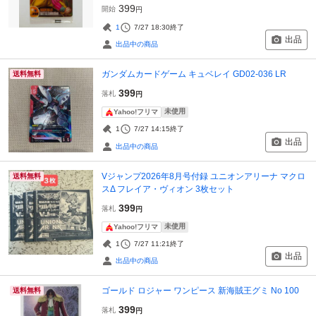
399
開始
円
1
7/27 18:30
終了
出品
出品中の商品
ガンダムカードゲーム キュベレイ GD02-036 LR
送料無料
399
落札
円
未使用
Yahoo!フリマ
1
7/27 14:15
終了
出品
出品中の商品
Vジャンプ2026年8月号付録 ユニオンアリーナ マクロ
送料無料
スΔ フレイア・ヴィオン 3枚セット
399
落札
円
未使用
Yahoo!フリマ
1
7/27 11:21
終了
出品
出品中の商品
ゴールド ロジャー ワンピース 新海賊王グミ No 100
送料無料
399
落札
円