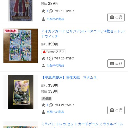
399
開始
円
1
7/19 13:12
終了
出品
出品中の商品
アイカツカード ビリジアンレースコーデ 4枚セット ル
送料無料
ナウィッチ
399
落札
円
Yahoo!フリマ
1
7/17 20:47
終了
出品
出品中の商品
【即決/未使用】英傑大戦 マタムネ
399
落札
円
399
開始
円
未使用
1
7/14 21:25
終了
出品
出品中の商品
ミラバト トレカ セット カードゲーム ミラクルバトル