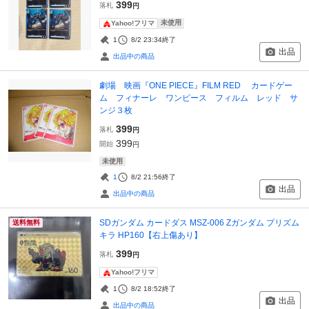
399
落札
円
未使用
Yahoo!フリマ
1
8/2 23:34
終了
出品
出品中の商品
劇場 映画『ONE PIECE』FILM RED カードゲー
ム フィナーレ ワンピース フィルム レッド サ
ンジ３枚
399
落札
円
399
開始
円
未使用
1
8/2 21:56
終了
出品
出品中の商品
SDガンダム カードダス MSZ-006 Zガンダム プリズム
送料無料
キラ HP160【右上傷あり】
399
落札
円
Yahoo!フリマ
1
8/2 18:52
終了
出品
出品中の商品