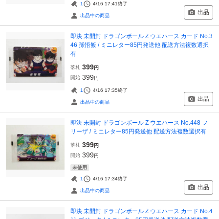
1
4/16 17:41
終了
出品
出品中の商品
即決 未開封 ドラゴンボール Z ウエハース カード No.3
46 孫悟飯 / ミニレター85円発送他 配送方法複数選択
有
399
落札
円
399
開始
円
1
4/16 17:35
終了
出品
出品中の商品
即決 未開封 ドラゴンボール Z ウエハース No.448 フ
リーザ / ミニレター85円発送他 配送方法複数選択有
399
落札
円
399
開始
円
未使用
1
4/16 17:34
終了
出品
出品中の商品
即決 未開封 ドラゴンボール Z ウエハース カード No.4