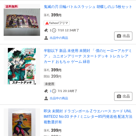
鬼滅の刃 日輪バトルスラッシュ 胡蝶しのぶ 5枚セット
送料無料
399
落札
円
Yahoo!フリマ
1
7/10 12:34
終了
出品
出品中の商品
半額以下 新品 未使用 未開封 「 僕のヒーローアカデミ
ア 」 ユニオンアリーナ スタートデッキ トレカ レア
カード おもちゃ ゲーム 緑谷
399
落札
円
399
開始
円
未使用
1
7/1 20:18
終了
出品
出品中の商品
即決 未開封 ドラゴンボール Z ウエハース カード UNL
IMITED2 No.03 チチ / ミニレター85円発送他 配送方法
複数選択有
399
落札
円