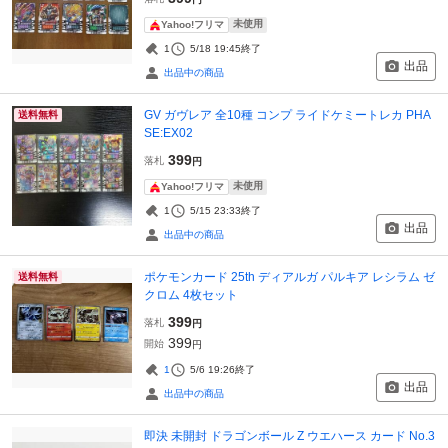
未使用
Yahoo!フリマ
1
5/18 19:45
終了
出品
出品中の商品
GV ガヴレア 全10種 コンプ ライドケミートレカ PHA
送料無料
SE:EX02
399
落札
円
未使用
Yahoo!フリマ
1
5/15 23:33
終了
出品
出品中の商品
ポケモンカード 25th ディアルガ パルキア レシラム ゼ
送料無料
クロム 4枚セット
399
落札
円
399
開始
円
1
5/6 19:26
終了
出品
出品中の商品
即決 未開封 ドラゴンボール Z ウエハース カード No.3