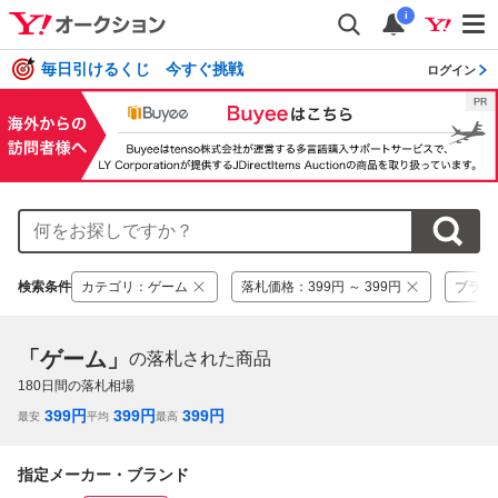
i
毎日引けるくじ 今すぐ挑戦
ログイン
検索条件
カテゴリ
：
ゲーム
落札価格
：
399円 ～ 399円
ブラン
「ゲーム」
の落札された商品
180
日間の落札相場
399
円
399
円
399
円
最安
平均
最高
指定メーカー・ブランド