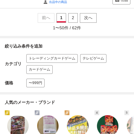
出品
出品中の商品
前へ
1
2
次へ
1
〜
50
件 /
62
件
絞り込み条件を追加
トレーディングカードゲーム
テレビゲーム
カテゴリ
カードゲーム
価格
〜999円
人気のメーカー・ブランド
1
2
3
4
5