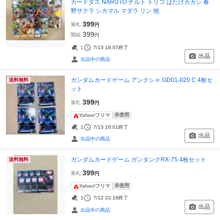
カードダス NARUTO ナルト トリコ はたけカカシ 春
野サクラ シカマル マダラ リン 他
399
落札
円
399
開始
円
1
7/13 18:07
終了
出品
出品中の商品
ガンダムカードゲーム アンクシャ GD01-020 C 4枚セ
送料無料
ット
399
落札
円
未使用
Yahoo!フリマ
1
7/13 16:01
終了
出品
出品中の商品
ガンダムカードゲーム ガンタンクRX-75 4枚セット
送料無料
399
落札
円
未使用
Yahoo!フリマ
1
7/12 22:16
終了
出品
出品中の商品