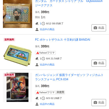
ガンダム カードダス シャリア ブル GQuuuuuuX
ジークアクス
399
落札
円
1
開始
円
1
6/12 08:05
終了
出品
出品中の商品
FC ポケットザウルス 十王剣の謎 BANDAI
送料無料
399
落札
円
Yahoo!フリマ
1
6/4 21:54
終了
出品
出品中の商品
ガンバレジェンズ 仮面ライダーゼッツ フィジカムト
送料無料
ランスフォーム PCX-034
399
落札
円
未使用
Yahoo!フリマ
1
6/3 02:28
終了
出品
出品中の商品