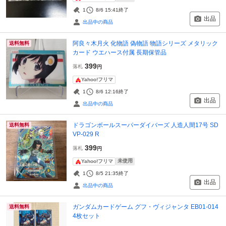
1
8/6 15:41
終了
出品
出品中の商品
阿良々木月火 化物語 偽物語 物語シリーズ メタリック
送料無料
カード ウエハース付属 長期保管品
399
落札
円
Yahoo!フリマ
1
8/6 12:16
終了
出品
出品中の商品
ドラゴンボールスーパーダイバーズ 人造人間17号 SD
送料無料
VP-029 R
399
落札
円
未使用
Yahoo!フリマ
1
8/5 21:35
終了
出品
出品中の商品
ガンダムカードゲーム グフ・ヴィジャンタ EB01-014
送料無料
4枚セット