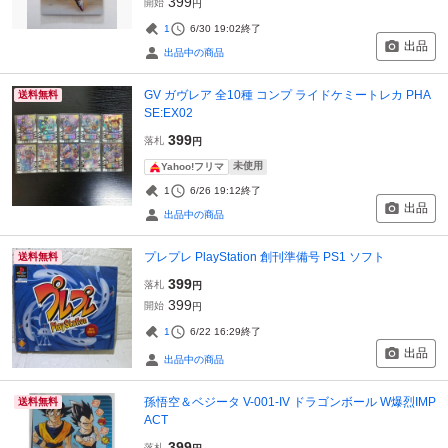
399
開始
円
1
6/30 19:02
終了
出品
出品中の商品
GV ガヴレア 全10種 コンプ ライドケミートレカ PHA
送料無料
SE:EX02
399
落札
円
未使用
Yahoo!フリマ
1
6/26 19:12
終了
出品
出品中の商品
プレプレ PlayStation 創刊準備号 PS1 ソフト
送料無料
399
落札
円
399
開始
円
1
6/22 16:29
終了
出品
出品中の商品
孫悟空＆ベジータ V-001-IV ドラゴンボール W爆烈IMP
送料無料
ACT
399
落札