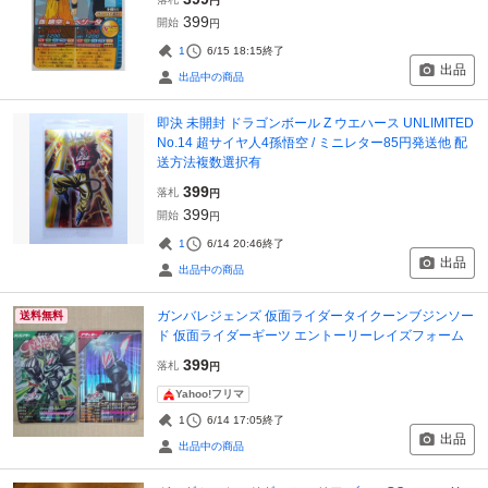
円
399
開始
円
1
6/15 18:15
終了
出品
出品中の商品
即決 未開封 ドラゴンボール Z ウエハース UNLIMITED
No.14 超サイヤ人4孫悟空 / ミニレター85円発送他 配
送方法複数選択有
399
落札
円
399
開始
円
1
6/14 20:46
終了
出品
出品中の商品
ガンバレジェンズ 仮面ライダータイクーンブジンソー
送料無料
ド 仮面ライダーギーツ エントーリーレイズフォーム
399
落札
円
Yahoo!フリマ
1
6/14 17:05
終了
出品
出品中の商品