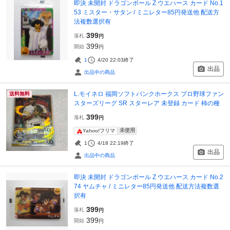
即決 未開封 ドラゴンボール Z ウエハース カード No.1
53 ミスター・サタン / ミニレター85円発送他 配送方
法複数選択有
399
落札
円
399
開始
円
1
4/20 22:03
終了
出品
出品中の商品
L.モイネロ 福岡ソフトバンクホークス プロ野球ファン
送料無料
スターズリーグ SR スターレア 未登録 カード 柿の種
399
落札
円
未使用
Yahoo!フリマ
1
4/18 22:19
終了
出品
出品中の商品
即決 未開封 ドラゴンボール Z ウエハース カード No.2
74 ヤムチャ / ミニレター85円発送他 配送方法複数選
択有
399
落札
円
399
開始
円