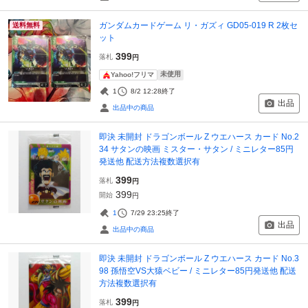
ガンダムカードゲーム リ・ガズィ GD05-019 R 2枚セ
送料無料
ット
399
落札
円
未使用
Yahoo!フリマ
1
8/2 12:28
終了
出品
出品中の商品
即決 未開封 ドラゴンボール Z ウエハース カード No.2
34 サタンの映画 ミスター・サタン / ミニレター85円
発送他 配送方法複数選択有
399
落札
円
399
開始
円
1
7/29 23:25
終了
出品
出品中の商品
即決 未開封 ドラゴンボール Z ウエハース カード No.3
98 孫悟空VS大猿ベビー / ミニレター85円発送他 配送
方法複数選択有
399
落札
円