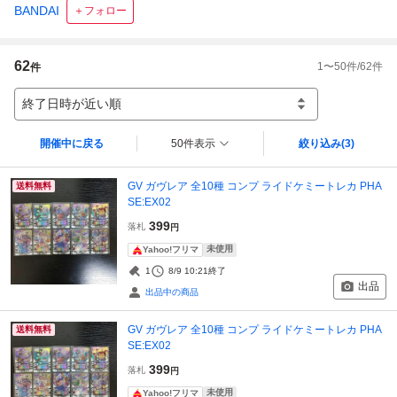
BANDAI
＋フォロー
62
1
〜
50
件/
62
件
件
終了日時が近い順
開催中に戻る
50件表示
絞り込み
(3)
GV ガヴレア 全10種 コンプ ライドケミートレカ PHA
送料無料
SE:EX02
399
落札
円
未使用
Yahoo!フリマ
1
8/9 10:21
終了
出品
出品中の商品
GV ガヴレア 全10種 コンプ ライドケミートレカ PHA
送料無料
SE:EX02
399
落札
円
未使用
Yahoo!フリマ