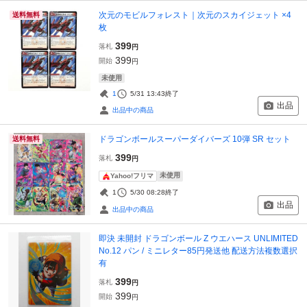
次元のモビルフォレスト｜次元のスカイジェット ×4
送料無料
枚
399
落札
円
399
開始
円
未使用
1
5/31 13:43
終了
出品
出品中の商品
ドラゴンボールスーパーダイバーズ 10弾 SR セット
送料無料
399
落札
円
未使用
Yahoo!フリマ
1
5/30 08:28
終了
出品
出品中の商品
即決 未開封 ドラゴンボール Z ウエハース UNLIMITED
No.12 パン / ミニレター85円発送他 配送方法複数選択
有
399
落札
円
399
開始
円