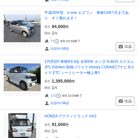
平成30年型 n-one エヌワン 車検10年7月まであ
り すぐ乗れます！
94,000
落札
円
1
開始
円
77
8/9 23:50
終了
出品
出品中の商品
1円売切!! 車検R9.9迄 令和6年 ホンダ N-BOX カスタム
JF5 3564km 両側パワスラ Honda CONNECTナビ Bカ
メラ ETC シートヒーター極上車!!
1,395,000
落札
円
1
開始
円
172
8/9 23:09
終了
出品
出品中の商品
HONDA アクティトラック HA3
91,000
落札
円
1
開始
円