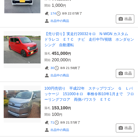
1,000
開始
円
174
8/9 22:07
終了
出品
出品中の商品
【売り切り】実走行20032キロ N-WGN カスタム
ドラレコ ＥＴＣ ナビ 走行中TV視聴 ホンダセン
シング 自動運転
451,000
落札
円
200,000
開始
円
30
8/9 21:58
終了
出品
出品中の商品
100円売切り 平成22年 ステップワゴン Ｇ Ｌパ
ッケージ 151000キロ 車検令和10年1月まで フロ
ーリングフロア 両側パワスラ ＥＴＣ
153,100
落札
円
100
開始
円
71
8/9 21:57
終了
出品
出品中の商品