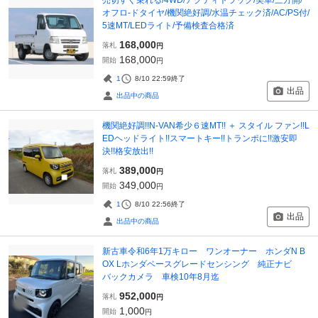
オフロ-ドタイヤ/機関絶好調/水温チェック済/AC/PS付/
5速MT/LEDライト/予備検査合格済
168,000
落札
円
168,000
開始
円
1
8/10 22:59
終了
出品
出品中の商品
機関絶好調!!N-VAN希少６速MT!! ＋ スタイル ファン!!L
EDヘッドライト!!スマートキー!!トランポに!!激安即
決!!格安放出!!
389,000
落札
円
349,000
開始
円
1
8/10 22:56
終了
出品
出品中の商品
新古車令和6年1万キロー ワンオーナー ホンダN B
OX Lホンダベースグレードセンシング 純正ナビ
バックカメラ 車検10年8月迄
952,000
落札
円
1,000
開始
円