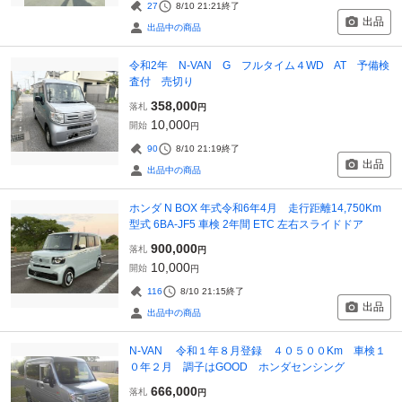
27
8/10 21:21
終了
出品
出品中の商品
令和2年 N-VAN G フルタイム４WD AT 予備検
査付 売切り
358,000
落札
円
10,000
開始
円
90
8/10 21:19
終了
出品
出品中の商品
ホンダ N BOX 年式令和6年4月 走行距離14,750Km
型式 6BA-JF5 車検 2年間 ETC 左右スライドドア
900,000
落札
円
10,000
開始
円
116
8/10 21:15
終了
出品
出品中の商品
N-VAN 令和１年８月登録 ４０５００Km 車検１
０年２月 調子はGOOD ホンダセンシング
666,000
落札
円