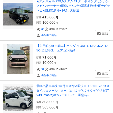
★大人気★N-BOXカスタム GLターボ ホンダセンシン
グ●ワンオーナー●両側パワスラ●写真多数●純正ナビテ
レビ●値段交渉可●下取り大歓迎
415,000
落札
円
100,000
開始
円
80
8/10 18:25
終了
出品
出品中の商品
【実用的な軽自動車】ホンダ N-ONE G DBA-JG2 H2
5/6 111,686km エアコン良好
71,000
落札
円
10,000
開始
円
57
8/10 15:49
終了
出品
出品中の商品
最終出品☆車検2年付☆全部込即決☆H30☆N-VAN+ス
タイル☆クール・ターボ☆ホンダセンシング☆ナビ(T
V/Bluetooth)/Bカメラ/ETC☆三重桑名～
363,000
落札
円
363,000
開始
円