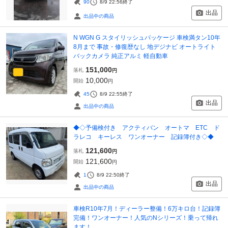
90
8/9 22:56
終了
出品
出品中の商品
N WGN G スタイリッシュパッケージ 車検満タン10年
8月まで 事故・修復歴なし 地デジナビ オートライト
バックカメラ 純正アルミ 軽自動車
151,000
落札
円
10,000
開始
円
45
8/9 22:55
終了
出品
出品中の商品
◆◇予備検付き アクティバン オートマ ETC ド
ラレコ キーレス ワンオーナー 記録簿付き◇◆
121,600
落札
円
121,600
開始
円
1
8/9 22:50
終了
出品
出品中の商品
車検R10年7月！ディーラー整備！6万キロ台！記録簿
完備！ワンオーナー！人気のNシリーズ！乗って帰れ
ます！