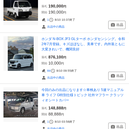
190,000
落札
円
190,000
開始
円
1
8/10 10:37
終了
出品
出品中の商品
ホンダ N-BOX JF3 GLターボ ホンダセンシング。令和
2年7月登録。キズほぼなし、美車です。内外装ともに
大変きれいで、機関良好
876,100
落札
円
10,000
開始
円
84
8/10 09:55
終了
出品
出品中の商品
今回のみの出品になります☆車検あり 5速マニュアル
車 ライフ G特別仕様トピック 社外マフラー クラッツ
ィオシートカバー
148,888
落札
円
88,888
開始
円
1
8/10 03:58
終了
出品
出品中の商品