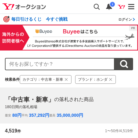
i
毎日引けるくじ 今すぐ挑戦
ログイン
検索条件
カテゴリ
：
中古車・新車
ブランド
：
ホンダ
「中古車・新車」
の落札された商品
180
日間の落札相場
80
円
357,292
円
35,000,000
円
最安
平均
最高
4,519
1
〜
50
件/
4,519
件
件