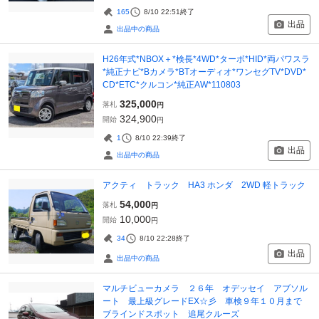
165
8/10 22:51
終了
出品
出品中の商品
H26年式*NBOX＋*検長*4WD*ターボ*HID*両パワスラ
*純正ナビ*Bカメラ*BTオーディオ*ワンセグTV*DVD*
CD*ETC*クルコン*純正AW*110803
325,000
落札
円
324,900
開始
円
1
8/10 22:39
終了
出品
出品中の商品
アクティ トラック HA3 ホンダ 2WD 軽トラック
54,000
落札
円
10,000
開始
円
34
8/10 22:28
終了
出品
出品中の商品
マルチビューカメラ ２６年 オデッセイ アブソル
ート 最上級グレードEX☆彡 車検９年１０月まで
ブラインドスポット 追尾クルーズ