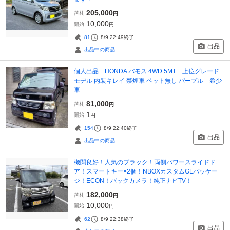
205,000
落札
円
10,000
開始
円
81
8/9 22:49
終了
出品
出品中の商品
個人出品 HONDA バモス 4WD 5MT 上位グレード
モデル 内装キレイ 禁煙車 ペット無し パープル 希少
車
81,000
落札
円
1
開始
円
154
8/9 22:40
終了
出品
出品中の商品
機関良好！人気のブラック！両側パワースライドド
ア！スマートキー×2個！NBOXカスタムGLパッケー
ジ！ECON！バックカメラ！純正ナビTV！
182,000
落札
円
10,000
開始
円
62
8/9 22:38
終了
出品