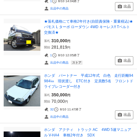
1
8/10 14:04
終了
出品
出品中の商品
★落札価格にて車検2年付き(自賠責保険・重量税込)★
バモス L ターボ ローダウン 4WD キーレス!! Tベルト
交換済★
310,000
落札
円
281,819
開始
円
1
8/10 12:05
終了
出品
ストア
出品中の商品
ホンダ パートナー 平成12年式 白色 走行距離94
984㎞ 現状渡し ETC付き 定員数5名 フロントド
ライブレコーダー付き
350,000
落札
円
70,000
開始
円
32
8/10 11:47
終了
出品
出品中の商品
ホンダ アクティ トラック AC 4WD 5速マニュア
ル V-HA4 車検2年付き SDX