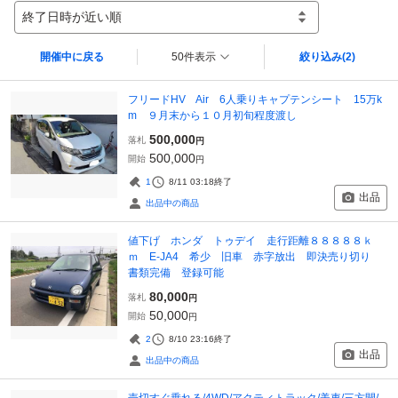
終了日時が近い順
開催中に戻る
50件表示
絞り込み
(2)
フリードHV Air 6人乗りキャプテンシート 15万k
m ９月末から１０月初旬程度渡し
500,000
落札
円
500,000
開始
円
1
8/11 03:18
終了
出品
出品中の商品
値下げ ホンダ トゥデイ 走行距離８８８８８ｋ
ｍ E-JA4 希少 旧車 赤字放出 即決売り切り
書類完備 登録可能
80,000
落札
円
50,000
開始
円
2
8/10 23:16
終了
出品
出品中の商品
売切すぐ乗れる/4WD/アクティトラック/美車/三方開/