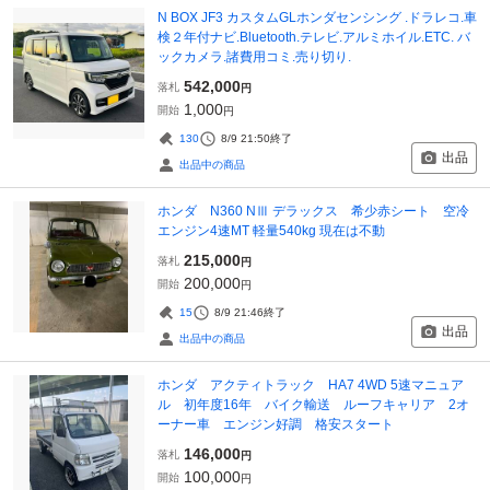
N BOX JF3 カスタムGLホンダセンシング .ドラレコ.車
検２年付ナビ.Bluetooth.テレビ.アルミホイル.ETC. バ
ックカメラ.諸費用コミ.売り切り.
542,000
落札
円
1,000
開始
円
130
8/9 21:50
終了
出品
出品中の商品
ホンダ N360 NⅢ デラックス 希少赤シート 空冷
エンジン4速MT 軽量540kg 現在は不動
215,000
落札
円
200,000
開始
円
15
8/9 21:46
終了
出品
出品中の商品
ホンダ アクティトラック HA7 4WD 5速マニュア
ル 初年度16年 バイク輸送 ルーフキャリア 2オ
ーナー車 エンジン好調 格安スタート
146,000
落札
円
100,000
開始
円