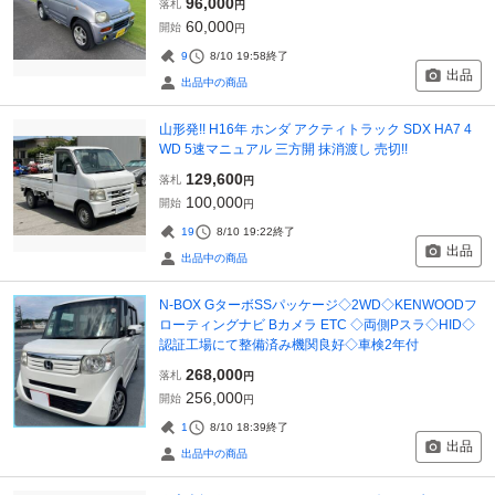
96,000
落札
円
60,000
開始
円
9
8/10 19:58
終了
出品
出品中の商品
山形発!! H16年 ホンダ アクティトラック SDX HA7 4
WD 5速マニュアル 三方開 抹消渡し 売切!!
129,600
落札
円
100,000
開始
円
19
8/10 19:22
終了
出品
出品中の商品
N-BOX GターボSSパッケージ◇2WD◇KENWOODフ
ローティングナビ Bカメラ ETC ◇両側Pスラ◇HID◇
認証工場にて整備済み機関良好◇車検2年付
268,000
落札
円
256,000
開始
円
1
8/10 18:39
終了
出品
出品中の商品