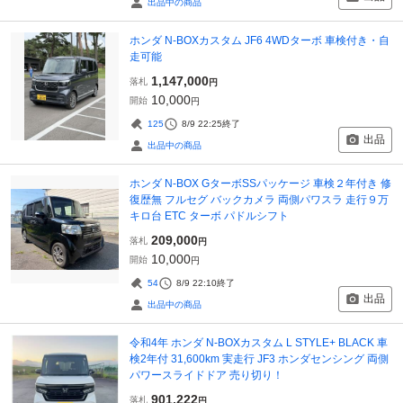
出品中の商品
ホンダ N-BOXカスタム JF6 4WDターボ 車検付き・自
走可能
1,147,000
落札
円
10,000
開始
円
125
8/9 22:25
終了
出品
出品中の商品
ホンダ N-BOX GターボSSパッケージ 車検２年付き 修
復歴無 フルセグ バックカメラ 両側パワスラ 走行９万
キロ台 ETC ターボ パドルシフト
209,000
落札
円
10,000
開始
円
54
8/9 22:10
終了
出品
出品中の商品
令和4年 ホンダ N-BOXカスタム L STYLE+ BLACK 車
検2年付 31,600km 実走行 JF3 ホンダセンシング 両側
パワースライドドア 売り切り！
901,222
落札
円