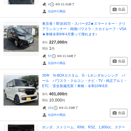
4
8/9 21:41
終了
出品
出品中の商品
東京発！即決30万・スパーダZ★スマートキー・クリ
アランスソナー・両側パワスラ・スカイルーフ・VSA
★車検令和9年4月乗って帰れます♪
227,000
落札
円
1
開始
円
57
8/9 21:34
終了
出品
出品中の商品
30年 N-BOXカスタム G・Lホンダセンシング パ
ール パワスラ・クルコン・ナビ・TV・純正アルミ・
ETC・安全装備充実！車検：令和10年8月
401,000
落札
円
10,000
開始
円
151
8/9 21:33
終了
出品
出品中の商品
ホンダ、ストリーム、RN6、RSZ、1,800cc、ステー