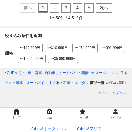
前へ
1
2
3
4
5
次へ
1
〜
50
件 /
4,519
件
絞り込み条件を追加
〜162,999円
〜310,999円
〜474,999円
〜691,999円
価格
〜1,201,999円
〜35,000,999円
HONDA | (中古車・新車 - 自動車、オートバイ)
の開催中のオークションに戻る
トップ
自動車、オートバイ
中古車・新車
ホンダ
商品一覧
（終了180日間）
ページトップへ
トップ
出品
ウォッチ
マイオク
Yahoo!オークション
Yahoo!フリマ