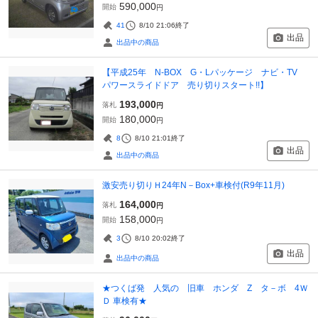
590,000
開始
円
41
8/10 21:06
終了
出品
出品中の商品
【平成25年 N-BOX G・Lパッケージ ナビ・TV
パワースライドドア 売り切りスタート!!】
193,000
落札
円
180,000
開始
円
8
8/10 21:01
終了
出品
出品中の商品
激安売り切りＨ24年N－Box+車検付(R9年11月)
164,000
落札
円
158,000
開始
円
3
8/10 20:02
終了
出品
出品中の商品
★つくば発 人気の 旧車 ホンダ Z タ－ボ 4Ｗ
Ｄ 車検有★