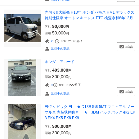
売切り!! 大阪発 H13年 ホンダ バモス HM1 デラックス
特別仕様車 オートマ キーレス ETC 検査令和8年12月
90,000
落札
円
50,000
開始
円
23
8/10 21:43
終了
出品
出品中の商品
ホンダ アコード
403,000
落札
円
300,000
開始
円
9
8/10 21:22
終了
出品
出品中の商品
EK2 シビック EL ★ D13B 5速 5MT マニュアル ノー
マル車 内装状態良き！ ★ JDM ハッチバック ek2 EK
3 EK4 EK5 EK8 EK9
900,000
落札
円
300,000
開始
円