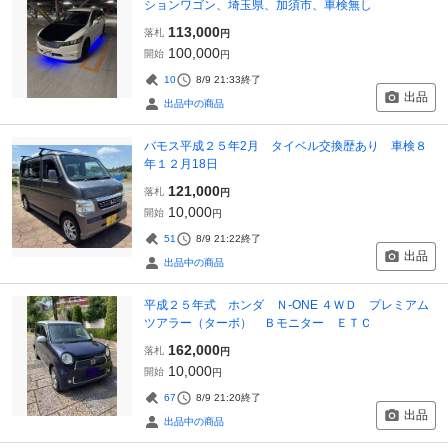
ションワゴン、埼玉県、加須市、車検無し
113,000
落札
円
100,000
開始
円
10
8/9 21:33
終了
出品
出品中の商品
バモス平成２５年2月 タイベル交換歴あり 車検８
年１２月18日
121,000
落札
円
10,000
開始
円
51
8/9 21:22
終了
出品
出品中の商品
平成２５年式 ホンダ Ｎ-ONE ４ＷＤ プレミアム
ツアラー（ターボ） Ｂモニター ＥＴＣ
162,000
落札
円
10,000
開始
円
67
8/9 21:20
終了
出品
出品中の商品