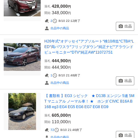
428,000
落札
円
348,000
開始
円
2
8/10 22:12
終了
出品
出品中の商品
H26年式*オデッセイ*アブソルート*検10/8迄*CTBA*L
ED*両パワスラ*フリップダウン*純正ナビ*アラウンド
ビューモニター*DTV*純正AW*110727S1
444,900
落札
円
444,900
開始
円
1
8/10 21:48
終了
出品
出品中の商品
【 書類有 】EG3 シビック ★ D13B エンジン 5速 5M
T マニュアル ノーマル車！ ★ ホンダ CIVIC B16A B
16B eg3 EG4 EG5 EG6 EG7 EG8 EG9
605,000
落札
円
110,000
開始
円
72
8/10 21:46
終了
出品
出品中の商品