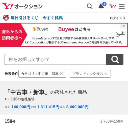
i
毎日引けるくじ 今すぐ挑戦
ログイン
検索条件
カテゴリ
：
中古車・新車
ブランド
：
レクサス
「中古車・新車」
の落札された商品
180
日間の落札相場
140,000
円
1,311,415
円
8,400,000
円
最安
平均
最高
158
1
〜
50
件/
158
件
件