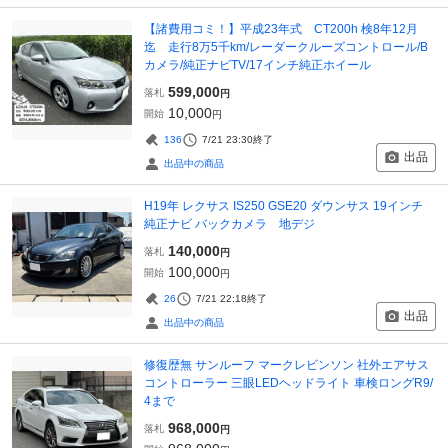
【諸費用コミ！】平成23年式 CT200h 検8年12月
迄 走行8万5千km/レーダークルーズコントロール/B
カメラ/純正ナビTV/17インチ純正ホイール
599,000
落札
円
10,000
開始
円
136
7/21 23:30
終了
出品
出品中の商品
H19年 レクサス IS250 GSE20 ダウンサス 19インチ
純正ナビ バックカメラ 地デジ
140,000
落札
円
100,000
開始
円
26
7/21 22:18
終了
出品
出品中の商品
修復歴無 サンルーフ マークレビンソン 社外エアサス
コントローラー 三眼LEDヘッドライト 車検ロングR9/
4まで
968,000
落札
円