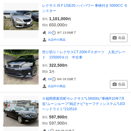
レクサス IS F USE20 ハイパワー 車検付き 5000CC モ
ンスター
1,101,000
落札
円
650,000
開始
円
30
8/7 13:06
終了
出品
出品中の商品
売り切り！レクサスCT 200h Fスポーツ 人気グレー
ド 155000キロ 中古車
322,500
落札
円
1
開始
円
69
8/6 18:33
終了
出品
出品中の商品
※福岡県新宮町※レクサス*LS600hL*車検R10年7月
迄*ムーンルーフ*純正ナビ*セーフティシステム*LED
ヘッドライト*210516
597,900
落札
円
597,900
開始
円
1
8/6 05:31
終了