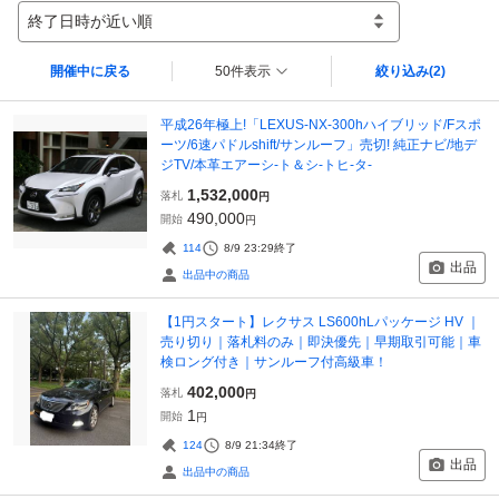
終了日時が近い順
開催中に戻る
50件表示
絞り込み
(2)
平成26年極上!「LEXUS-NX-300hハイブリッド/Fスポ
ーツ/6速パドルshift/サンルーフ」売切! 純正ナビ/地デ
ジTV/本革エアーシ-ト＆シ-トヒ-タ-
1,532,000
落札
円
490,000
開始
円
114
8/9 23:29
終了
出品
出品中の商品
【1円スタート】レクサス LS600hLパッケージ HV ｜
売り切り｜落札料のみ｜即決優先｜早期取引可能｜車
検ロング付き｜サンルーフ付高級車！
402,000
落札
円
1
開始
円
124
8/9 21:34
終了
出品
出品中の商品