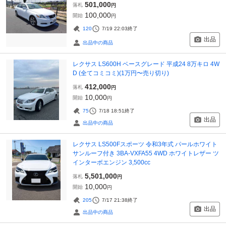
501,000
落札
円
100,000
開始
円
120
7/19 22:03
終了
出品
出品中の商品
レクサス LS600H ベースグレード 平成24 8万キロ 4W
D (全てコミコミ)(1万円〜売り切り)
412,000
落札
円
10,000
開始
円
75
7/18 18:51
終了
出品
出品中の商品
レクサス LS500Fスポーツ 令和3年式 パールホワイト
サンルーフ付き 3BA-VXFA55 4WD ホワイトレザー ツ
インターボエンジン 3,500cc
5,501,000
落札
円
10,000
開始
円
205
7/17 21:38
終了
出品
出品中の商品