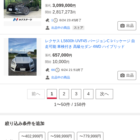
3,099,000
落札
円
2,817,273
開始
円
1
6/24 23:45
終了
出品
ストア
出品中の商品
レクサス LS600h UVF45 バージョンC Iパッケージ 自
走可能 車検付き 高級セダン 4WD ハイブリッド
657,000
落札
円
10,000
開始
円
66
6/24 21:51
終了
出品
出品中の商品
前へ
1
2
3
4
次へ
1
〜
50
件 /
158
件
絞り込み条件を追加
〜402,999円
〜598,999円
〜779,999円