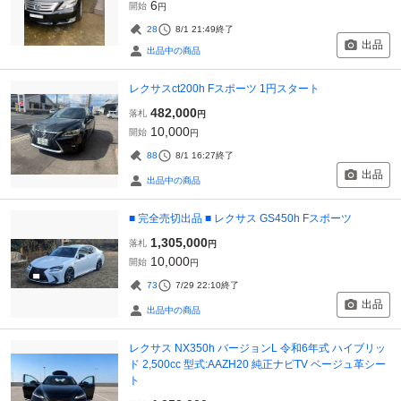
6
開始
円
28
8/1 21:49
終了
出品
出品中の商品
レクサスct200h Fスポーツ 1円スタート
482,000
落札
円
10,000
開始
円
88
8/1 16:27
終了
出品
出品中の商品
■ 完全売切出品 ■ レクサス GS450h Fスポーツ
1,305,000
落札
円
10,000
開始
円
73
7/29 22:10
終了
出品
出品中の商品
レクサス NX350h バージョンL 令和6年式 ハイブリッ
ド 2,500cc 型式:AAZH20 純正ナビTV ベージュ革シー
ト