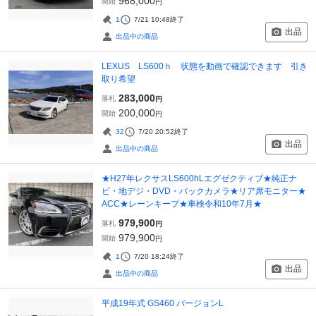
968,000
開始
円
1
7/21 10:48
終了
出品
出品中の商品
LEXUS LS600ｈ 状態を動画で確認できます 引き
取り希望
283,000
落札
円
200,000
開始
円
32
7/20 20:52
終了
出品
出品中の商品
★H27年レクサスLS600hLエグゼクティブ★純正ナ
ビ・地デジ・DVD・バックカメラ★リア席モニター★
ACC★レーンキープ★車検令和10年7月★
979,900
落札
円
979,900
開始
円
1
7/20 18:24
終了
出品
出品中の商品
平成19年式 GS460 バージョンL