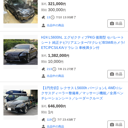
321,000
落札
円
300,000
開始
円
13
7/10 13:00
終了
出品
出品中の商品
H24 LS600hL エグゼクティブPKG 後期型 セパレート
シート 純正ナビ/リアエンター/マクレビ/BSM/Bカメラ/
ETC/PCS/LKA/ドラレコ 車検満タン付
1,382,000
落札
円
10,000
開始
円
213
7/8 21:27
終了
出品
出品中の商品
【1円売切】レクサス LS600h バージョンL 4WD☆レ
クサスディーラー整備車／マッサージ機能／全席ベン
チレーションシート／レーダークルーズ
646,000
落札
円
1
開始
円
119
7/7 23:43
終了
出品
出品中の商品