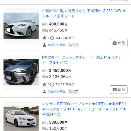
〇初出品〇希少!!北海道から 平成25年 IS 250 4WD サ
ンルーフ 茶革シート
490,000
落札
円
445,455
開始
円
1
7/3 22:07
終了
出品
ストア
出品中の商品
NX 250 バージョンL 本革シート 純正14インチナ
ビ フルセグTV
3,450,000
落札
円
3,136,364
開始
円
1
7/2 01:29
終了
出品
ストア
出品中の商品
レクサス CT200h ハイブリッド★9.5万km★車検R9.4
★バックカメラ★ETC★シートヒーター★ドラレコ★
平成24年式
539,000
落札
円
150,000
開始
円