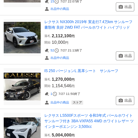
15
7/27 22:07
終了
出品
出品中の商品
レクサス NX300h 2019年 実走行7.4万km サンルーフ
書類有 良好 2WD FAT パールホワイト ハイブリッド
2,112,100
落札
円
10,000
開始
円
52
7/27 21:13
終了
出品
出品中の商品
IS 250 バージョンL 黒革シート サンルーフ
1,270,000
落札
円
1,154,546
開始
円
1
7/27 11:50
終了
出品
ストア
出品中の商品
レクサス LS500Fスポーツ 令和3年式 パールホワイト
サンルーフ付き 3BA-VXFA55 4WD ホワイトレザー ツ
インターボエンジン 3,500cc
5,004,000
落札
円