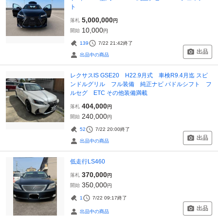
ト
5,000,000
落札
円
10,000
開始
円
139
7/22 21:42
終了
出品
出品中の商品
レクサスIS GSE20 H22.9月式 車検R9.4月迄 スピ
ンドルグリル フル装備 純正ナビ パドルシフト フ
ルセグ ETC その他装備満載
404,000
落札
円
240,000
開始
円
52
7/22 20:00
終了
出品
出品中の商品
低走行LS460
370,000
落札
円
350,000
開始
円
1
7/22 09:17
終了
出品
出品中の商品