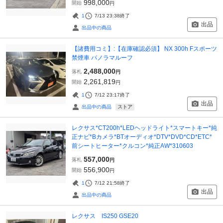
998,000
開始
円
1
7/13 23:38
終了
出品
出品中の商品
【諸費用コミ】:【在庫確認必須】 NX 300h Fスポーツ
禁煙車 パノラマルーフ
2,488,000
落札
円
2,261,819
開始
円
1
7/12 23:17
終了
出品
ストア
出品中の商品
レクサス*CT200h*LEDヘッドライト*スマートキー*純
正ナビ*Bカメラ*BTオーディオ*DTV*DVD*CD*ETC*
前シートヒーター*クルコン*純正AW*310603
557,000
落札
円
556,900
開始
円
1
7/12 21:58
終了
出品
出品中の商品
レクサス IS250 GSE20