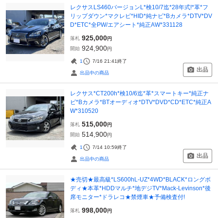
レクサスLS460バージョンL*検10/7迄*28年式!*革*フ
リップダウン*マクレビ*HID*純ナビ*Bカメラ*DTV*DV
D*ETC*全PW/エアシート*純正AW*331128
925,000
落札
円
924,900
開始
円
1
7/16 21:41
終了
出品
出品中の商品
レクサス*CT200h*検10/6迄*革*スマートキー*純正ナ
ビ*Bカメラ*BTオーディオ*DTV*DVD*CD*ETC*純正A
W*310520
515,000
落札
円
514,900
開始
円
1
7/14 10:59
終了
出品
出品中の商品
★売切★最高級*LS600hL-UZ*4WD*BLACK*ロングボ
ディ★本革*HDDマルチ*地デジTV*Mack-Levinson*後
席モニター*ドラレコ★禁煙車★予備検査付!
998,000
落札
円