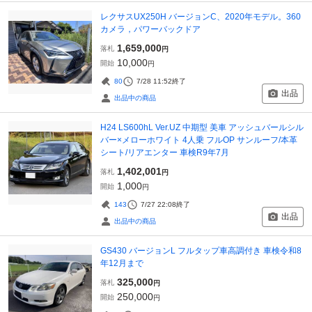
レクサスUX250H バージョンC、2020年モデル。360
カメラ，パワーバックドア
1,659,000
落札
円
10,000
開始
円
80
7/28 11:52
終了
出品
出品中の商品
H24 LS600hL Ver.UZ 中期型 美車 アッシュバールシル
バー×メローホワイト 4人乗 フルOP サンルーフ/本革
シート/リアエンター 車検R9年7月
1,402,001
落札
円
1,000
開始
円
143
7/27 22:08
終了
出品
出品中の商品
GS430 バージョンL フルタップ車高調付き 車検令和8
年12月まで
325,000
落札
円
250,000
開始
円