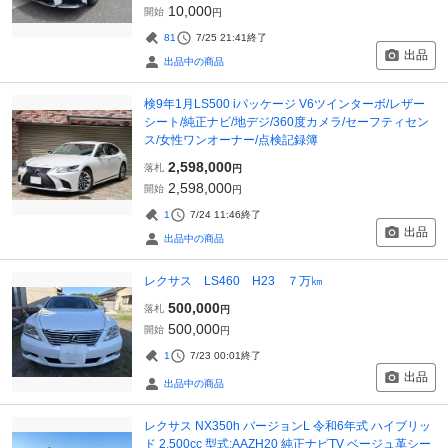
10,000
開始
円
81
7/25 21:41
終了
出品
出品中の商品
検9年1月LS500 iパッケージ V6ツインターボ/レザー
シート/純正ナビ/地デジ/360度カメラ/セーフティセン
ス/女性ワンオーナー/点検記録簿
2,598,000
落札
円
2,598,000
開始
円
1
7/24 11:46
終了
出品
出品中の商品
レクサス LS460 H23 ７万㎞
500,000
落札
円
500,000
開始
円
1
7/23 00:01
終了
出品
出品中の商品
レクサス NX350h バージョンL 令和6年式 ハイブリッ
ド 2,500cc 型式:AAZH20 純正ナビTV ベージュ革シー