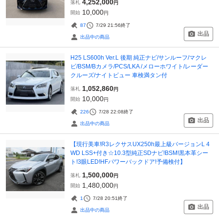
4,252,000
落札
円
10,000
開始
円
87
7/29 21:56
終了
出品
出品中の商品
H25 LS600h Ver.L 後期 純正ナビ/サンルーフ/マクレ
ビ/BSM/Bカメラ/PCS/LKA /メローホワイト/レーダー
クルーズ/ナイトビュー 車検満タン付
1,052,860
落札
円
10,000
開始
円
226
7/28 22:08
終了
出品
出品中の商品
【現行美車!R3レクサスUX250h最上級バージョンL 4
WD LSS+付き☆10.3型純正SDナビ!BSM!黒本革シー
ト!3眼LED!HFパワーバックドア!予備検付】
1,500,000
落札
円
1,480,000
開始
円
1
7/28 20:51
終了
出品
出品中の商品