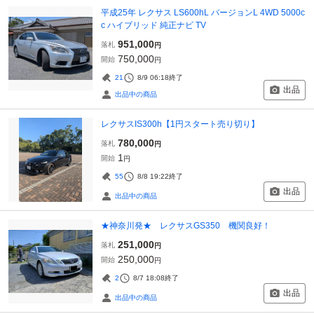
平成25年 レクサス LS600hL バージョンL 4WD 5000c
c ハイブリッド 純正ナビ TV
951,000
落札
円
750,000
開始
円
21
8/9 06:18
終了
出品
出品中の商品
レクサスIS300h【1円スタート売り切り】
780,000
落札
円
1
開始
円
55
8/8 19:22
終了
出品
出品中の商品
★神奈川発★ レクサスGS350 機関良好！
251,000
落札
円
250,000
開始
円
2
8/7 18:08
終了
出品
出品中の商品