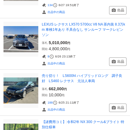
134
6/27 19:51
終了
出品
出品中の商品
LEXUS レクサス LX570 5700cc V8 NA 茶内装 8.3万k
m 車検1年あり 不具合なし サンルーフ マークレビン
ソン
5,010,000
落札
円
4,800,000
開始
円
9
6/26 23:13
終了
出品
出品中の商品
売り切り！ LS600hl ハイブリッドロング 調子良
好 LS460 レクサス 元法人車両
662,000
落札
円
10,000
開始
円
188
6/25 21:11
終了
出品
出品中の商品
【諸費用コミ】:令和2年 NX 300 クール&ブライト 特
別仕様車