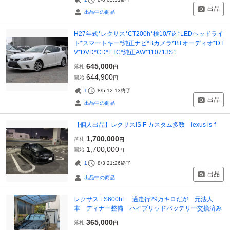
出品
出品中の商品
H27年式*レクサス*CT200h*検10/7迄*LEDヘッドライ
ト*スマートキー*純正ナビ*Bカメラ*BTオーディオ*DT
V*DVD*CD*ETC*純正AW*110713S1
645,000
落札
円
644,900
開始
円
1
8/5 12:13
終了
出品
出品中の商品
【個人出品】レクサスIS F カスタム多数 lexus is-f
1,700,000
落札
円
1,700,000
開始
円
1
8/3 21:26
終了
出品
出品中の商品
レクサス LS600hL 過走行29万キロだが 元法人
車 ディナー整備 ハイブリッドバッテリー交換済み
365,000
落札
円