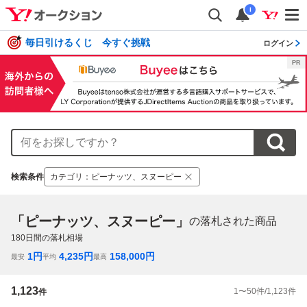
i
毎日引けるくじ 今すぐ挑戦
ログイン
検索条件
カテゴリ
：
ピーナッツ、スヌーピー
「ピーナッツ、スヌーピー」
の落札された商品
180
日間の落札相場
1
円
4,235
円
158,000
円
最安
平均
最高
1,123
1
〜
50
件/
1,123
件
件