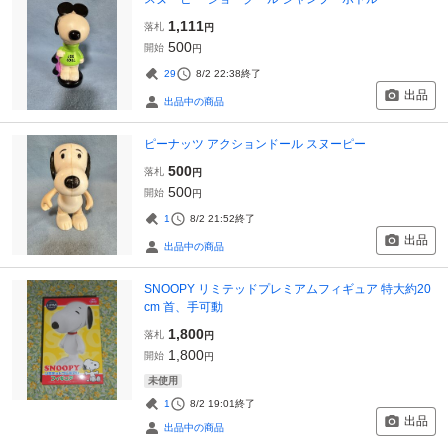
1,111
落札
円
500
開始
円
29
8/2 22:38
終了
出品
出品中の商品
ピーナッツ アクションドール スヌーピー
500
落札
円
500
開始
円
1
8/2 21:52
終了
出品
出品中の商品
SNOOPY リミテッドプレミアムフィギュア 特大約20
cm 首、手可動
1,800
落札
円
1,800
開始
円
未使用
1
8/2 19:01
終了
出品
出品中の商品