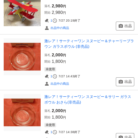
2,980
落札
円
2,980
開始
円
1
7/27 20:19
終了
出品
出品中の商品
激レア！サーティーワン スヌーピー＆チャーリーブラ
ウン ガラスボウル (非売品)
2,000
落札
円
1,800
開始
円
未使用
1
7/27 14:43
終了
出品
出品中の商品
激レア！サーティーワン スヌーピー＆サリー ガラス
ボウル おさら(非売品)
2,000
落札
円
1,800
開始
円
未使用
1
7/27 14:38
終了
出品