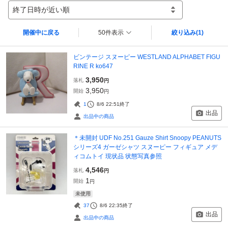
終了日時が近い順
開催中に戻る
50件表示
絞り込み
(1)
ビンテージ スヌーピー WESTLAND ALPHABET FIGU
RINE R ko647
3,950
落札
円
3,950
開始
円
1
8/6 22:51
終了
出品
出品中の商品
＊未開封 UDF No.251 Gauze Shirt Snoopy PEANUTS
シリーズ4 ガーゼシャツ スヌーピー フィギュア メデ
ィコムトイ 現状品 状態写真参照
4,546
落札
円
1
開始
円
未使用
37
8/6 22:35
終了
出品
出品中の商品