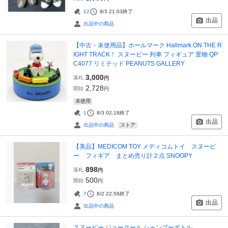
12
8/3 21:03
終了
出品
出品中の商品
【中古・未使用品】ホールマーク Hallmark ON THE R
IGHT TRACK！ スヌーピー 列車 フィギュア 置物 QP
C4077 リミテッド PEANUTS GALLERY
3,000
落札
円
2,728
開始
円
未使用
1
8/3 02:18
終了
出品
ストア
出品中の商品
【美品】MEDICOM TOY メディコムトイ スヌーピ
ー フィギア まとめ売り計２点 SNOOPY
898
落札
円
500
開始
円
7
8/2 22:56
終了
出品
出品中の商品
スヌーピー ジョークール シャンプーボトル