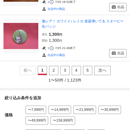
1
7/26 18:52
終了
出品
出品中の商品
激レア！ カワイイ♪ レトロ 楽器弾いてる スヌーピー
缶バッジ
1,300
落札
円
1,300
開始
円
1
7/25 21:46
終了
出品
出品中の商品
前へ
1
2
3
4
5
次へ
1
〜
50
件 /
1,123
件
絞り込み条件を追加
〜7,999円
〜14,999円
〜21,999円
〜30,999円
価格
〜49,999円
〜158,999円