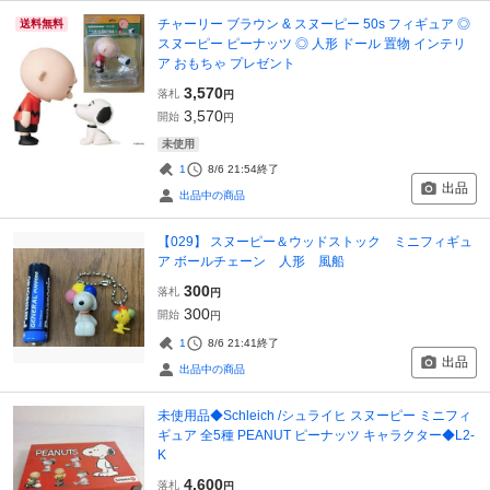
チャーリー ブラウン & スヌーピー 50s フィギュア ◎
送料無料
スヌーピー ピーナッツ ◎ 人形 ドール 置物 インテリ
ア おもちゃ プレゼント
3,570
落札
円
3,570
開始
円
未使用
1
8/6 21:54
終了
出品
出品中の商品
【029】 スヌーピー＆ウッドストック ミニフィギュ
ア ボールチェーン 人形 風船
300
落札
円
300
開始
円
1
8/6 21:41
終了
出品
出品中の商品
未使用品◆Schleich /シュライヒ スヌーピー ミニフィ
ギュア 全5種 PEANUT ピーナッツ キャラクター◆L2-
K
4,600
落札
円