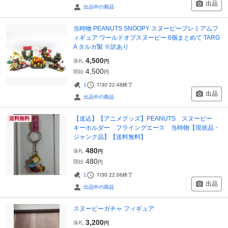
出品
出品中の商品
当時物 PEANUTS SNOOPY スヌーピープレミアムフ
ィギュア ワールドオブスヌーピー 6個まとめて TARG
A タルガ製 ※訳あり
4,500
落札
円
4,500
開始
円
1
7/30 22:48
終了
出品
出品中の商品
【送込】【アニメグッズ】PEANUTS スヌーピー
送料無料
キーホルダー フライングエース 当時物【現状品・
ジャンク品】【送料無料】
480
落札
円
480
開始
円
1
7/30 22:06
終了
出品
出品中の商品
スヌーピーガチャ フィギュア
3,200
落札
円