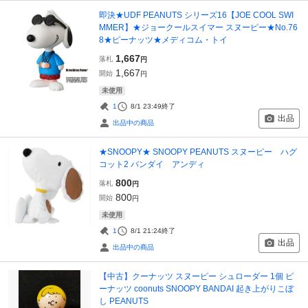
即決★UDF PEANUTS シリーズ16【JOE COOL SWI
MMER】★ジョークールスイマー スヌーピー★No.76
8★ピーナッツ★メディコム・トイ
1,667
落札
円
1,667
開始
円
未使用
1
8/1 23:49
終了
出品
出品中の商品
★SNOOPY★ SNOOPY PEANUTS スヌーピー ハグ
コット2 バンダイ アンディ
800
落札
円
800
開始
円
未使用
1
8/1 21:24
終了
出品
出品中の商品
【中古】クーナッツ スヌーピー シュローダー 1個 ピ
ーナッツ coonuts SNOOPY BANDAI 起き上がりこぼ
し PEANUTS