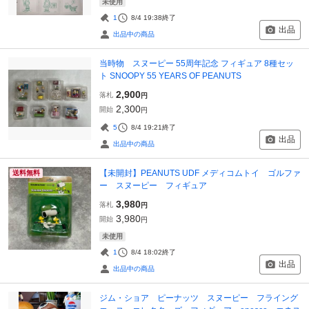
未使用
1
8/4 19:38
終了
出品
出品中の商品
当時物 スヌーピー 55周年記念 フィギュア 8種セッ
ト SNOOPY 55 YEARS OF PEANUTS
2,900
落札
円
2,300
開始
円
5
8/4 19:21
終了
出品
出品中の商品
【未開封】PEANUTS UDF メディコムトイ ゴルファ
送料無料
ー スヌーピー フィギュア
3,980
落札
円
3,980
開始
円
未使用
1
8/4 18:02
終了
出品
出品中の商品
ジム・ショア ピーナッツ スヌーピー フライング