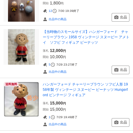
1,800
開始
円
12
7/30 19:39
終了
出品
出品中の商品
【当時物のスモールサイズ】ハンガーフォード チャ
ーリーブラウン 1958 ヴィンテージ スヌーピー アメト
イ ソフビ フィギュア ピーナッツ
12,000
落札
円
10,000
開始
円
5
7/29 23:27
終了
出品
出品中の商品
ハンガーフォード チャーリーブラウン ソフビ人形 19
送料無料
58年製 ヴィンテージ スヌーピー ピーナッツ Hungerf
ord ビンテージ フィギュア
15,000
落札
円
15,000
開始
円
1
7/29 19:49
終了
出品
出品中の商品