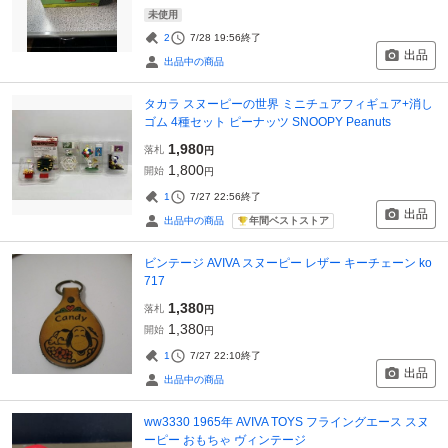
未使用
2
7/28 19:56
終了
出品
出品中の商品
タカラ スヌーピーの世界 ミニチュアフィギュア+消し
ゴム 4種セット ピーナッツ SNOOPY Peanuts
1,980
落札
円
1,800
開始
円
1
7/27 22:56
終了
出品
年間ベストストア
出品中の商品
ビンテージ AVIVA スヌーピー レザー キーチェーン ko
717
1,380
落札
円
1,380
開始
円
1
7/27 22:10
終了
出品
出品中の商品
ww3330 1965年 AVIVA TOYS フライングエース スヌ
ーピー おもちゃ ヴィンテージ