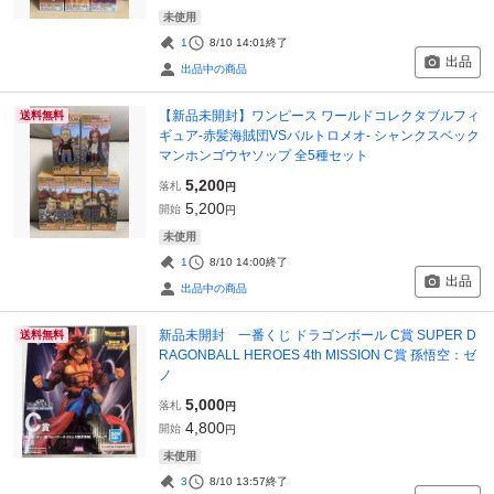
未使用
1
8/10 14:01
終了
出品
出品中の商品
【新品未開封】ワンピース ワールドコレクタブルフィ
送料無料
ギュア-赤髪海賊団VSバルトロメオ- シャンクスベック
マンホンゴウヤソップ 全5種セット
5,200
落札
円
5,200
開始
円
未使用
1
8/10 14:00
終了
出品
出品中の商品
新品未開封 一番くじ ドラゴンボール C賞 SUPER D
送料無料
RAGONBALL HEROES 4th MISSION C賞 孫悟空：ゼ
ノ
5,000
落札
円
4,800
開始
円
未使用
3
8/10 13:57
終了