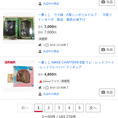
出品
出品中の商品
一番くじ ウマ娘 A賞シンボリルドルフ D賞ツ
インターボ 新品 最終お値下げ
7,000
落札
円
7,000
開始
円
未使用
1
8/10 13:32
終了
出品
出品中の商品
一番くじ NIKKE CHAPTER8 B賞 ラピ：レッドフード
送料無料
- レッドフレーバー フィギュア
4,800
落札
円
未使用
Yahoo!フリマ
1
8/10 13:30
終了
出品
出品中の商品
前へ
1
2
3
4
5
次へ
1
〜
50
件 /
183,275
件