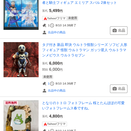
者と騎士フィギュア エミリア スバル 2体セット
5,499
落札
円
未使用
Yahoo!フリマ
1
8/10 14:38
終了
出品
出品中の商品
タグ付き 新品 即決 ウルトラ怪獣シリーズ ソフビ 人形
フィギュア 怪獣 ウルトラマン ガッツ星人 ウルトラマ
ンメビウス ウルトラセブン
6,000
落札
円
6,000
開始
円
未使用
1
8/10 14:36
終了
出品
出品中の商品
となりのトトロ フォトフレーム 桜とたんぽぽの可愛
送料無料
いフォトフレームス春ですね。
4,800
落札
円
Yahoo!フリマ
1
8/10 14:32
終了