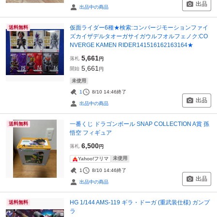
出品
出品中の商品
仮面ライダー6種★検索:コンバージモーションファイ
送料無料
ズカイザデルタオーガサイガウルフオルフェノク:CO
NVERGE KAMEN RIDER141516162163164★
5,661
落札
円
5,661
開始
円
未使用
1
8/10 14:46
終了
出品
出品中の商品
一番くじ ドラゴンボール SNAP COLLECTION A賞 孫
送料無料
悟空 フィギュア
6,500
落札
円
未使用
Yahoo!フリマ
1
8/10 14:46
終了
出品
出品中の商品
HG 1/144 AMS-119 ギラ・ドーガ (重武装仕様) ガンプ
送料無料
ラ