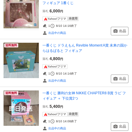
フィギュア 1番くじ
6,000
落札
円
未使用
Yahoo!フリマ
1
8/10 14:16
終了
出品
出品中の商品
一番くじ ドラえもん Revible Moment A賞 未来の国か
送料無料
らはるばると フィギュア
4,800
落札
円
Yahoo!フリマ
1
8/10 14:14
終了
出品
出品中の商品
一番くじ 勝利の女神 NIKKE CHAPTER8 B賞 ラピ フ
送料無料
ィギュア ＋ 下位賞2つ
5,400
落札
円
未使用
Yahoo!フリマ
1
8/10 14:08
終了
出品
出品中の商品