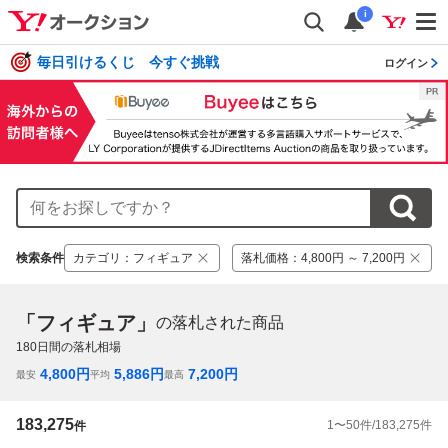
i
毎日引けるくじ 今すぐ挑戦
ログイン
検索条件
カテゴリ
：
フィギュア
落札価格
：
4,800円 ～ 7,200円
「フィギュア」
の落札された商品
180
日間の落札相場
4,800
円
5,886
円
7,200
円
最安
平均
最高
183,275
1
〜
50
件/
183,275
件
件