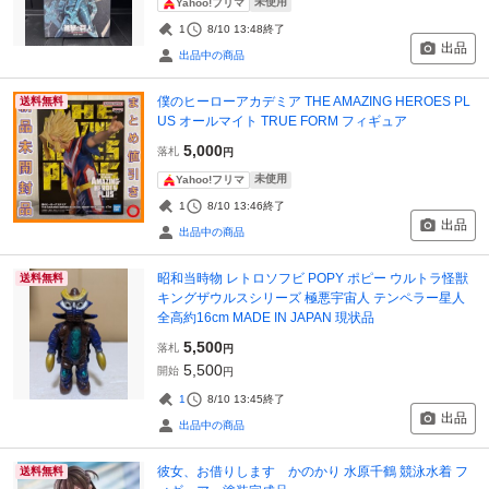
未使用
Yahoo!フリマ
1
8/10 13:48
終了
出品
出品中の商品
僕のヒーローアカデミア THE AMAZING HEROES PL
送料無料
US オールマイト TRUE FORM フィギュア
5,000
落札
円
未使用
Yahoo!フリマ
1
8/10 13:46
終了
出品
出品中の商品
昭和当時物 レトロソフビ POPY ポピー ウルトラ怪獣
送料無料
キングザウルスシリーズ 極悪宇宙人 テンペラー星人
全高約16cm MADE IN JAPAN 現状品
5,500
落札
円
5,500
開始
円
1
8/10 13:45
終了
出品
出品中の商品
彼女、お借りします かのかり 水原千鶴 競泳水着 フ
送料無料