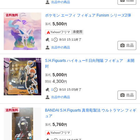
出品
出品中の商品
ポケモン エーフィ フィギュア Funism シリーズ2弾
送料無料
5,500
落札
円
未使用
Yahoo!フリマ
1
8/10 15:11
終了
出品
出品中の商品
S.H.Figuarts ハイキュー!! 日向翔陽 フィギュア 未開
封
5,000
落札
円
4,300
開始
円
1
8/10 15:05
終了
出品
出品中の商品
BANDAI S.H.Figuarts 真骨彫製法 ウルトラマン フィギ
送料無料
ュア
5,760
落札
円
Yahoo!フリマ