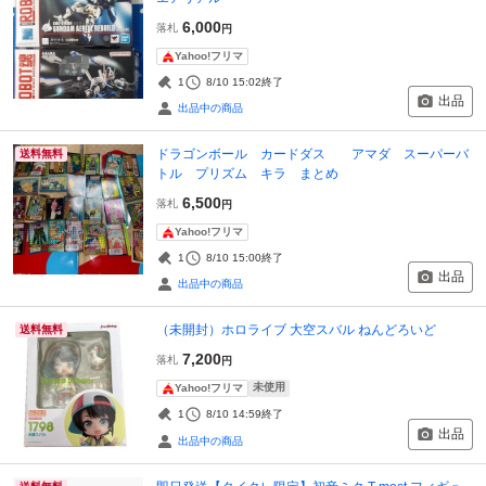
6,000
落札
円
Yahoo!フリマ
1
8/10 15:02
終了
出品
出品中の商品
ドラゴンボール カードダス アマダ スーパーバ
送料無料
トル プリズム キラ まとめ
6,500
落札
円
Yahoo!フリマ
1
8/10 15:00
終了
出品
出品中の商品
（未開封）ホロライブ 大空スバル ねんどろいど
送料無料
7,200
落札
円
未使用
Yahoo!フリマ
1
8/10 14:59
終了
出品
出品中の商品