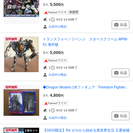
5,500
落札
円
未使用
Yahoo!フリマ
1
8/10 14:40
終了
出品
出品中の商品
トランスフォー／リベンジ スタースクリーム MPM-
送料無料
01 海外版
5,000
落札
円
Yahoo!フリマ
1
8/10 14:39
終了
出品
出品中の商品
◆Dragon Models 1/6フィギュア「Freedom Fighter」
送料無料
4,800
落札
円
Yahoo!フリマ
1
8/10 14:39
終了
出品
出品中の商品
【GIGO限定】Re:ゼロから始める異世界生活 王選候補
送料無料