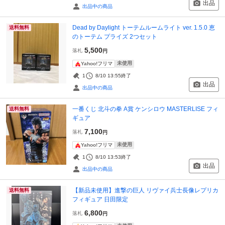
出品
出品中の商品
Dead by Daylight トーテムルームライト ver. 1.5.0 恵
送料無料
のトーテム プライズ 2つセット
5,500
落札
円
未使用
Yahoo!フリマ
1
8/10 13:55
終了
出品
出品中の商品
一番くじ 北斗の拳 A賞 ケンシロウ MASTERLISE フィ
送料無料
ギュア
7,100
落札
円
未使用
Yahoo!フリマ
1
8/10 13:53
終了
出品
出品中の商品
【新品未使用】進撃の巨人 リヴァイ兵士長像レプリカ
送料無料
フィギュア 日田限定
6,800
落札
円