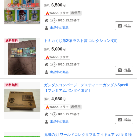
6,500
落札
円
未使用
Yahoo!フリマ
1
8/10 15:26
終了
出品
出品中の商品
トミカくじ第2弾 ラスト賞 コレクションN賞
送料無料
5,600
落札
円
Yahoo!フリマ
1
8/10 15:22
終了
出品
出品中の商品
ガンダムコンバージ デスティニーガンダムSpecII
送料無料
【プレミアムバンダイ限定】
4,980
落札
円
未使用
Yahoo!フリマ
1
8/10 15:20
終了
出品
出品中の商品
鬼滅の刃 ワールドコレクタブルフィギュア vol.9 ５種