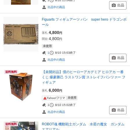
1
8/10 15:04
終了
出品
出品中の商品
Figuarts フィギュアーツ パン super hero ドラゴンボ
ール
4,800
落札
円
4,800
開始
円
未使用
1
8/10 15:03
終了
出品
出品中の商品
【未開封品】僕のヒーローアカデミア ヒロアカ 一番
送料無料
くじ 爆豪勝己 ラストワン賞 ストレイフパンツァー フ
ィギュア
6,000
落札
円
未使用
Yahoo!フリマ
1
8/10 15:02
終了
出品
出品中の商品
ROBOT魂 機動戦士ガンダム 水星の魔女 ガンダム
送料無料
エアリアル