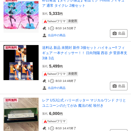
即日発送【タイクレ限定】初音ミク T-most フィギュ
送料無料
ア 通常 タイクレ 2種セット
5,333
落札
円
未使用
Yahoo!フリマ
1
8/10 14:52
終了
出品
出品中の商品
送料込 新品 未開封 新作 3個セット ハイキュー!! フィ
送料無料
ギュア 一本ナイッサー！！ 日向翔陽 西谷 夕 菅原孝支
3体 3点
5,499
落札
円
未使用
Yahoo!フリマ
1
8/10 14:48
終了
出品
出品中の商品
レア USJ公式 ハリーポッター マジカルワンド クリと
送料無料
ユニコーンのたてがみ 魔法の杖 埃付き
6,000
落札
円
Yahoo!フリマ
1
8/10 14:47
終了