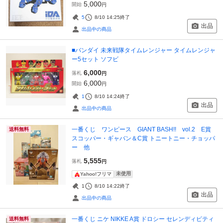
5,000
開始
円
5
8/10 14:25
終了
出品
出品中の商品
■バンダイ 未来戦隊タイムレンジャー タイムレンジャ
ー5セット ソフビ
6,000
落札
円
6,000
開始
円
1
8/10 14:24
終了
出品
出品中の商品
一番くじ ワンピース GIANT BASH!! vol.2 E賞
送料無料
スコッパー・ギャバン＆C賞 トニートニー・チョッパ
ー 他
5,555
落札
円
未使用
Yahoo!フリマ
1
8/10 14:22
終了
出品
出品中の商品
一番くじ ニケ NIKKE A賞 ドロシー セレンディピティ
送料無料