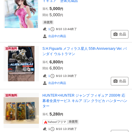
ィギュア 塗装完成品
5,000
落札
円
5,000
開始
円
未使用
1
8/10 13:44
終了
出品
出品中の商品
S.H.Figuarts メフィラス星人 55th Anniversary Ver. バ
送料無料
ンダイ ウルトラマン
6,800
落札
円
6,800
開始
円
1
8/10 13:36
終了
出品
出品中の商品
HUNTER×HUNTER ジャンプ フィギュア 2000年 応
送料無料
募者全員サービス キルア ゴン クラピカ ハンターハン
ター
5,280
落札
円
未使用
Yahoo!フリマ
1
8/10 13:35
終了