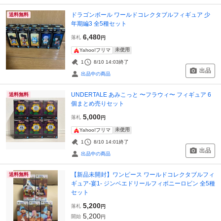
ドラゴンボール ワールドコレクタブルフィギュア 少
送料無料
年期編3 全5種セット
6,480
落札
円
未使用
Yahoo!フリマ
1
8/10 14:03
終了
出品
出品中の商品
UNDERTALE あみこっと 〜フラウィ〜 フィギュア 6
送料無料
個まとめ売りセット
5,000
落札
円
未使用
Yahoo!フリマ
1
8/10 14:01
終了
出品
出品中の商品
【新品未開封】ワンピース ワールドコレクタブルフィ
送料無料
ギュア-宴1- ジンベエドリールフィボニーロビン 全5種
セット
5,200
落札
円
5,200
開始
円