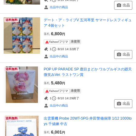
出品
出品中の商品
デート・ア・ライブV 五河琴里 サマードレスフィギュ
送料無料
ア 4個セット
6,800
落札
円
未使用
Yahoo!フリマ
1
8/10 14:32
終了
出品
出品中の商品
POP UP PARADE SP 鹿目まどか ワルプルギスの廻天
送料無料
微笑みVer. ラストワン賞
5,480
落札
円
未使用
Yahoo!フリマ
1
8/10 14:29
終了
出品
出品中の商品
出雲重機 Probe 20WT-SPG 井田警備保障 1/12 1000to
送料無料
ys 千値練 中古
6,001
落札
円