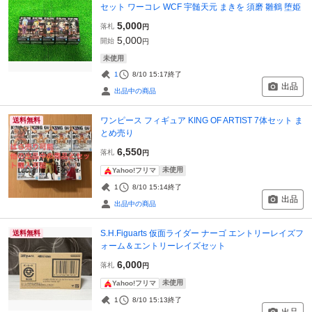
セット ワーコレ WCF 宇髄天元 まきを 須磨 雛鶴 堕姫
5,000
落札
円
5,000
開始
円
未使用
1
8/10 15:17
終了
出品
出品中の商品
ワンピース フィギュア KING OF ARTIST 7体セット ま
送料無料
とめ売り
6,550
落札
円
未使用
Yahoo!フリマ
1
8/10 15:14
終了
出品
出品中の商品
S.H.Figuarts 仮面ライダー ナーゴ エントリーレイズフ
送料無料
ォーム＆エントリーレイズセット
6,000
落札
円
未使用
Yahoo!フリマ
1
8/10 15:13
終了