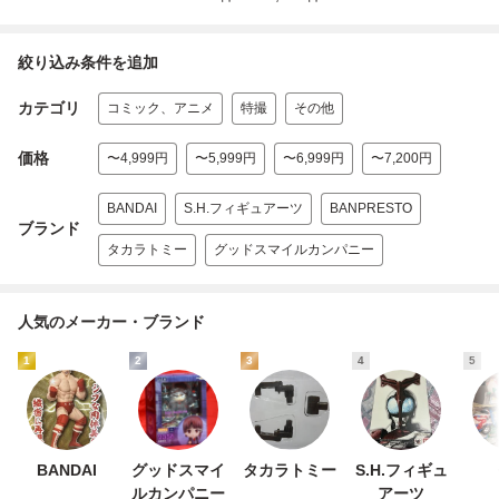
絞り込み条件を追加
カテゴリ
コミック、アニメ
特撮
その他
価格
〜4,999円
〜5,999円
〜6,999円
〜7,200円
BANDAI
S.H.フィギュアーツ
BANPRESTO
ブランド
タカラトミー
グッドスマイルカンパニー
人気のメーカー・ブランド
1
2
3
4
5
BANDAI
グッドスマイ
タカラトミー
S.H.フィギュ
ルカンパニー
アーツ