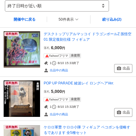
終了日時が近い順
開催中に戻る
50件表示
絞り込み
(2)
デスクトップリアルマッコイ ドラゴンボールZ 孫悟空
送料無料
01 限定復刻仕様 フィギュア
6,000
落札
円
未使用
Yahoo!フリマ
1
8/10 15:33
終了
出品
出品中の商品
POP UP PARADE 綾波レイ ロングヘアVer.
送料無料
5,000
落札
円
未使用
Yahoo!フリマ
1
8/10 15:32
終了
出品
出品中の商品
ケロロ軍曹 ケロロ小隊 フィギュア ペコポンを侵略す
送料無料
るであります 全5種セット