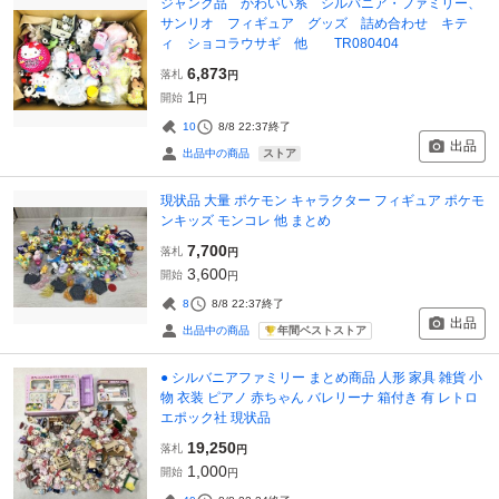
ジャンク品 かわいい系 シルバニア・ファミリー、
サンリオ フィギュア グッズ 詰め合わせ キテ
ィ ショコラウサギ 他 TR080404
6,873
落札
円
1
開始
円
10
8/8 22:37
終了
出品
ストア
出品中の商品
現状品 大量 ポケモン キャラクター フィギュア ポケモ
ンキッズ モンコレ 他 まとめ
7,700
落札
円
3,600
開始
円
8
8/8 22:37
終了
出品
年間ベストストア
出品中の商品
● シルバニアファミリー まとめ商品 人形 家具 雑貨 小
物 衣装 ピアノ 赤ちゃん バレリーナ 箱付き 有 レトロ
エポック社 現状品
19,250
落札
円
1,000
開始
円