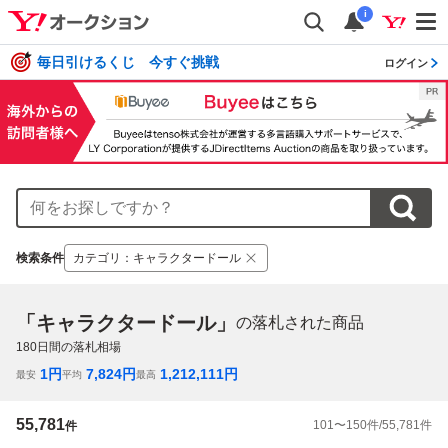
i
毎日引けるくじ 今すぐ挑戦
ログイン
検索条件
カテゴリ
：
キャラクタードール
「キャラクタードール」
の落札された商品
180
日間の落札相場
1
円
7,824
円
1,212,111
円
最安
平均
最高
55,781
101
〜
150
件/
55,781
件
件