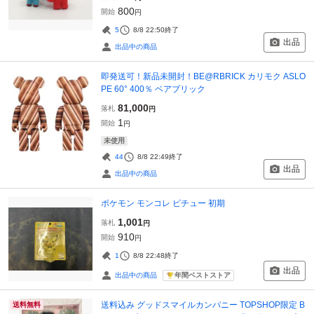
800
開始
円
5
8/8 22:50
終了
出品
出品中の商品
即発送可！新品未開封！BE@RBRICK カリモク ASLO
PE 60° 400％ ベアブリック
81,000
落札
円
1
開始
円
未使用
44
8/8 22:49
終了
出品
出品中の商品
ポケモン モンコレ ピチュー 初期
1,001
落札
円
910
開始
円
1
8/8 22:48
終了
出品
年間ベストストア
出品中の商品
送料込み グッドスマイルカンパニー TOPSHOP限定 B
送料無料