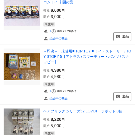
コムトイ 未開封品
6,000
落札
円
6,000
開始
円
未使用
1
8/8 22:29
終了
出品
出品中の商品
－即決－ 未使用■ TOP TOY ■ トイ・ストーリー / TO
Y STORY 5【アトラス / スマーティー・パンツ / スナ
ッピー】
4,980
落札
円
4,980
開始
円
未使用
1
8/8 22:29
終了
出品
出品中の商品
ベアブリック シリーズ52 LOVOT ラボット 8個
8,220
落札
円
5,000
開始
円
未使用