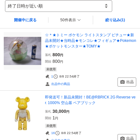
終了日時が近い順
開催中に戻る
50件表示
絞り込み
(1)
☆＊★トミー ポケモン ライトスタンプ ピチュー★新
品未開封★当時品★モンコレ★フィギュア★Pokemon
★ポケットモンスター★TOMY★
800
落札
円
800
開始
円
未使用
1
8/8 22:54
終了
出品
出品中の商品
即発送可！新品未開封！BE@RBRICK 2G Reverse ve
r. 1000% 空山基 ベアブリック
30,000
落札
円
1
開始
円
未使用
16
8/8 22:54
終了
出品