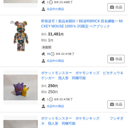
1
8/8 22:48
終了
出品
出品中の商品
即発送可！新品未開封！BE@RBRICK 田名綱敬一 MI
CKEY MOUSE 1000％ 2G限定 ベアブリック
31,481
落札
円
1
開始
円
未使用
38
8/8 22:47
終了
出品
出品中の商品
ポケットモンスター ポケモンキッズ ピカチュウ＆
ゲンガー 指人形 同梱可能
250
落札
円
250
開始
円
1
8/8 22:47
終了
出品
出品中の商品
ポケットモンスター ポケモンキッズ フシギダ
ネ 指人形 同梱可能