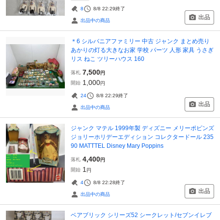
8
8/8 22:29
終了
出品
出品中の商品
＊6 シルバニアファミリー 中古 ジャンク まとめ売り
あかりの灯る大きなお家 学校 パーツ 人形 家具 うさぎ
リス ねこ ツリーハウス 160
7,500
落札
円
1,000
開始
円
24
8/8 22:29
終了
出品
出品中の商品
ジャンク マテル 1999年製 ディズニー メリーポピンズ
ジョリーホリデーエディション コレクタードール 235
90 MATTTEL Disney Mary Poppins
4,400
落札
円
1
開始
円
4
8/8 22:28
終了
出品
出品中の商品
ベアブリック シリーズ52 シークレット/セブンイレブ