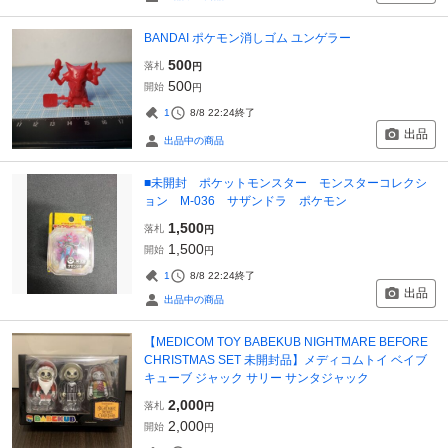
BANDAI ポケモン消しゴム ユンゲラー
500
落札
円
500
開始
円
1
8/8 22:24
終了
出品
出品中の商品
■未開封 ポケットモンスター モンスターコレクシ
ョン M-036 サザンドラ ポケモン
1,500
落札
円
1,500
開始
円
1
8/8 22:24
終了
出品
出品中の商品
【MEDICOM TOY BABEKUB NIGHTMARE BEFORE
CHRISTMAS SET 未開封品】メディコムトイ ベイブ
キューブ ジャック サリー サンタジャック
2,000
落札
円
2,000
開始
円