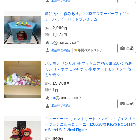
出品中の商品
箱に汚れ、傷みあり。 2003年スヌーピーフィギュ
ア ハッピーセットプレミアム
2,060
落札
円
1,873
開始
円
1
8/8 22:52
終了
出品
年間ベストストア
出品中の商品
ポケモン サンリオ 等 フィギュア 指人形 ぬいぐるみ
モンコレ ポケモンキッズ 等 ポケットモンスター 他 ま
とめ売り
13,700
落札
円
1
開始
円
13
8/8 22:51
終了
出品
出品中の商品
キューピー×セサミストリート ソフビ フィギュア キュ
ージョンエルモ＆アーニー[26G30検]Kewpie x Sesam
e Street Soft Vinyl Figure
840
落札
円