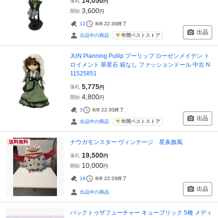
14,050
落札
円
3,600
開始
円
12
8/8 22:30
終了
出品
年間ベストストア
出品中の商品
JUN Planning Pullip プーリップ ローゼンメイデン ト
ロイメント 翠星石 箱なし ファッションドール 中古 N
11525851
5,775
落札
円
4,800
開始
円
3
8/8 22:30
終了
出品
年間ベストストア
出品中の商品
ナウガモンスター ヴィンテージ 星条旗風
送料無料
19,500
落札
円
10,000
開始
円
16
8/8 22:29
終了
出品
出品中の商品
バックトゥザフューチャー キューブリック 5種 メディ