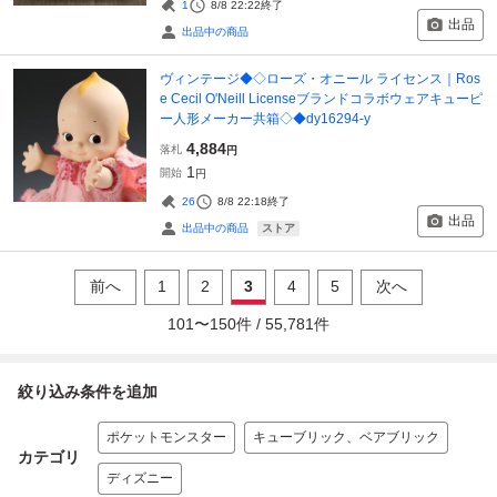
1
8/8 22:22
終了
出品
出品中の商品
ヴィンテージ◆◇ローズ・オニール ライセンス｜Ros
e Cecil O'Neill Licenseブランドコラボウェアキューピ
ー人形メーカー共箱◇◆dy16294-y
4,884
落札
円
1
開始
円
26
8/8 22:18
終了
出品
ストア
出品中の商品
前へ
1
2
3
4
5
次へ
101
〜
150
件 /
55,781
件
絞り込み条件を追加
ポケットモンスター
キューブリック、ベアブリック
カテゴリ
ディズニー