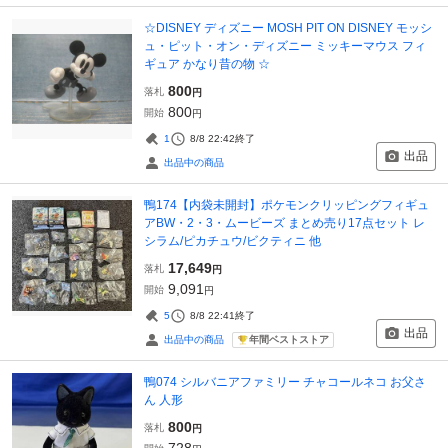
☆DISNEY ディズニー MOSH PIT ON DISNEY モッシ
ュ・ピット・オン・ディズニー ミッキーマウス フィ
ギュア かなり昔の物 ☆
800
落札
円
800
開始
円
1
8/8 22:42
終了
出品
出品中の商品
鴨174【内袋未開封】ポケモンクリッピングフィギュ
アBW・2・3・ムービーズ まとめ売り17点セット レ
シラム/ピカチュウ/ビクティニ 他
17,649
落札
円
9,091
開始
円
5
8/8 22:41
終了
出品
年間ベストストア
出品中の商品
鴨074 シルバニアファミリー チャコールネコ お父さ
ん 人形
800
落札
円
728