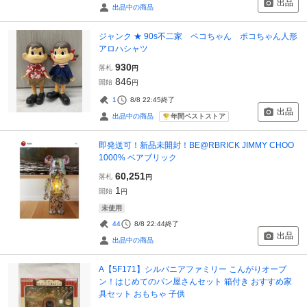
出品
出品中の商品
ジャンク ★ 90s不二家 ペコちゃん ポコちゃん人形
アロハシャツ
930
落札
円
846
開始
円
1
8/8 22:45
終了
出品
年間ベストストア
出品中の商品
即発送可！新品未開封！BE@RBRICK JIMMY CHOO
1000% ベアブリック
60,251
落札
円
1
開始
円
未使用
44
8/8 22:44
終了
出品
出品中の商品
A【5F171】シルバニアファミリー こんがりオーブ
ン！はじめてのパン屋さんセット 箱付き おすすめ家
具セット おもちゃ 子供