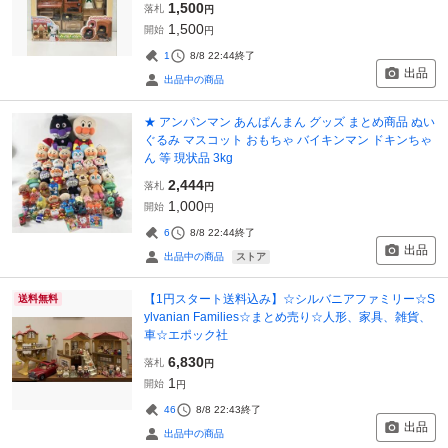
1,500
落札
円
1,500
開始
円
1
8/8 22:44
終了
出品
出品中の商品
★ アンパンマン あんぱんまん グッズ まとめ商品 ぬい
ぐるみ マスコット おもちゃ バイキンマン ドキンちゃ
ん 等 現状品 3kg
2,444
落札
円
1,000
開始
円
6
8/8 22:44
終了
出品
ストア
出品中の商品
【1円スタート送料込み】☆シルバニアファミリー☆S
送料無料
ylvanian Families☆まとめ売り☆人形、家具、雑貨、
車☆エポック社
6,830
落札
円
1
開始
円
46
8/8 22:43
終了
出品
出品中の商品