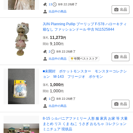
13
8/8 22:26
終了
出品
出品中の商品
JUN Planning Pullip プーリップ F-578 ハローキティ
箱なし ファッションドール 中古 N11525844
11,273
落札
円
9,100
開始
円
2
8/8 22:26
終了
出品
年間ベストストア
出品中の商品
■未開封 ポケットモンスター モンスターコレクシ
ョン M-143 フリージオ ポケモン
1,000
落札
円
1,000
開始
円
1
8/8 22:26
終了
出品
出品中の商品
8-15 シルバニアファミリー 人形 服 家具 お家 等 大量
まとめ リス くま ねこ うさぎ おもちゃ コレクション
ミニチュア 現状品