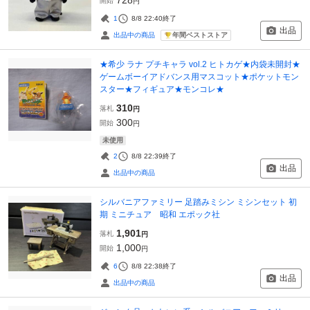
開始
円
1
8/8 22:40
終了
出品
年間ベストストア
出品中の商品
★希少 ラナ プチキャラ vol.2 ヒトカゲ★内袋未開封★
ゲームボーイアドバンス用マスコット★ポケットモン
スター★フィギュア★モンコレ★
310
落札
円
300
開始
円
未使用
2
8/8 22:39
終了
出品
出品中の商品
シルバニアファミリー 足踏みミシン ミシンセット 初
期 ミニチュア 昭和 エポック社
1,901
落札
円
1,000
開始
円
6
8/8 22:38
終了
出品
出品中の商品