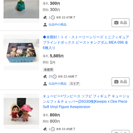
300
落札
円
300
開始
円
1
8/8 22:47
終了
出品
出品中の商品
◆未開封！トイ・ストーリーシリーズ ミニフィギュア
ブラインドボックス ビーストキングダム MEA-098 全
6種入り
5,885
落札
円
1
開始
円
未使用
25
8/8 22:46
終了
出品
ストア
出品中の商品
キューピー×ワンピース ソフビ フィギュア キュージョ
ンルフィ＆チョッパー[26G30検]Kewpie x One Piece
Soft Vinyl Figure Kewpiersion
800
落札
円
800
開始
円
1
8/8 22:45
終了