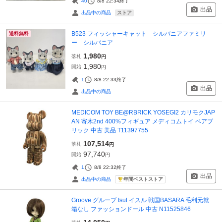
40
8/8 22:34
終了
出品
ストア
出品中の商品
B523 フィッシャーキャット シルバニアファミリ
送料無料
ー シルバニア
1,980
落札
円
1,980
開始
円
1
8/8 22:33
終了
出品
出品中の商品
MEDICOM TOY BE@RBRICK YOSEGI2 カリモクJAP
AN 寄木2nd 400%フィギュア メディコムトイ ベアブ
リック 中古 美品 T11397755
107,514
落札
円
97,740
開始
円
1
8/8 22:32
終了
出品
年間ベストストア
出品中の商品
Groove グルーブ Isul イスル 戦国BASARA 毛利元就
箱なし ファッションドール 中古 N11525846