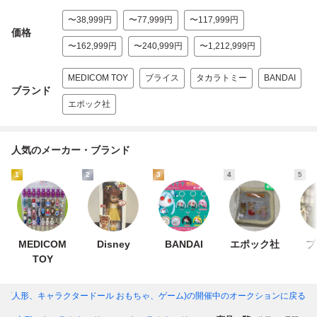
〜38,999円
〜77,999円
〜117,999円
価格
〜162,999円
〜240,999円
〜1,212,999円
MEDICOM TOY
ブライス
タカラトミー
BANDAI
ブランド
エポック社
人気のメーカー・ブランド
1
2
3
4
5
MEDICOM
Disney
BANDAI
エポック社
ブ
TOY
ル(人形、キャラクタードール おもちゃ、ゲーム)
の開催中のオークションに戻る