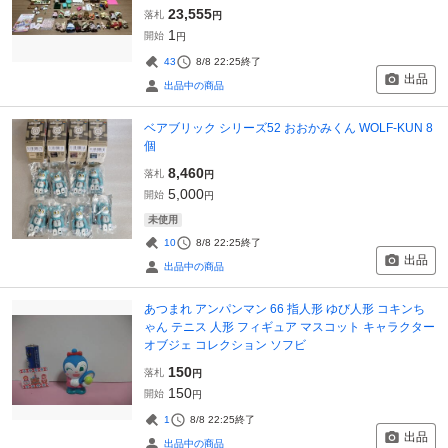
23,555
落札
円
1
開始
円
43
8/8 22:25
終了
出品
出品中の商品
ベアブリック シリーズ52 おおかみくん WOLF-KUN 8
個
8,460
落札
円
5,000
開始
円
未使用
10
8/8 22:25
終了
出品
出品中の商品
あつまれ アンパンマン 66 指人形 ゆび人形 コキンち
ゃん テニス 人形 フィギュア マスコット キャラクター
オブジェ コレクション ソフビ
150
落札
円
150
開始
円
1
8/8 22:25
終了
出品
出品中の商品