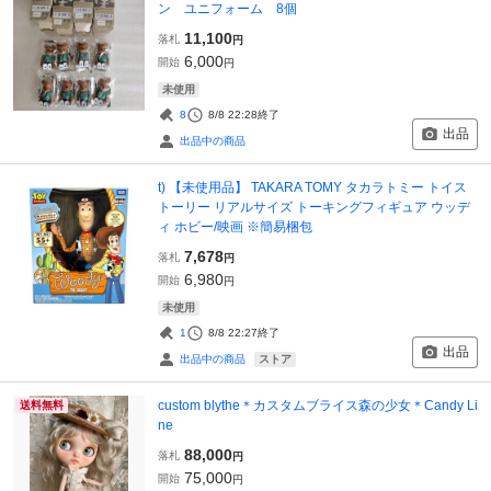
ン ユニフォーム 8個
11,100
落札
円
6,000
開始
円
未使用
8
8/8 22:28
終了
出品
出品中の商品
t) 【未使用品】 TAKARA TOMY タカラトミー トイス
トーリー リアルサイズ トーキングフィギュア ウッデ
ィ ホビー/映画 ※簡易梱包
7,678
落札
円
6,980
開始
円
未使用
1
8/8 22:27
終了
出品
ストア
出品中の商品
custom blythe＊カスタムブライス森の少女＊Candy Li
送料無料
ne
88,000
落札
円
75,000
開始
円