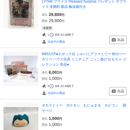
LYTHE ブライス Pleasant Surprise プレザント サプラ
イズ 未開封 新品 輸送箱付き
29,800
落札
円
29,800
開始
円
未使用
1
8/8 22:48
終了
出品
出品中の商品
M851/1P●エポック社 シルバニアファミリー 村のベー
カリー ハウス玩具 ミニチュア ごっこ遊び おもちゃ コ
レクション 良品●
6,001
落札
円
1,000
開始
円
9
8/8 22:48
終了
出品
出品中の商品
タカラトミー ポケモン むにゅまる カビゴン 寝
そべり
1,000
落札
円
1,000
開始
円