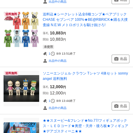
出品中の商品
送料込★シークレット込全8種コンプ★ベアブリック
送料無料
CHASE セブンベア 100%★BE@RBRICK★踊る大捜
査線 N.E.W メトロポリスを駆け抜けろ!
10,883
落札
円
10,883
開始
円
未使用
1
8/9 13:51
終了
出品
出品中の商品
ソニーエンジェル クラウン Tシャツ 4体セット sonny
送料無料
angel 送料無料
12,000
落札
円
12,000
開始
円
1
8/9 13:44
終了
出品
出品中の商品
★★スヌーピー&フレンド★No.77/フィギュアボック
ス・ＬＥＤコード★奥壁・天井・後ろ板★フィギュア
★デアゴスティーニ★★