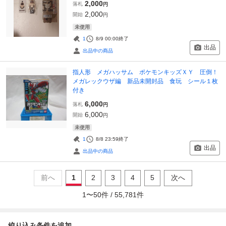
2,000
落札
円
2,000
開始
円
未使用
1
8/9 00:00
終了
出品
出品中の商品
指人形 メガハッサム ポケモンキッズＸＹ 圧倒！
メガレックウザ編 新品未開封品 食玩 シール１枚
付き
6,000
落札
円
6,000
開始
円
未使用
1
8/8 23:59
終了
出品
出品中の商品
前へ
1
2
3
4
5
次へ
1
〜
50
件 /
55,781
件
絞り込み条件を追加