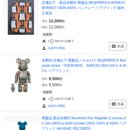
定価以下 新品未開封 廃盤品 BE@RBRICK BANKSY
MONKEY SIGN 400% バンクシー ベアブリック 国内
正規品
12,000
落札
円
12,000
開始
円
未使用
1
8/9 07:22
終了
出品
出品中の商品
未開封 定価以下 廃盤品 バルセロナ BE@RBRICK Ben
jamin Grant「OVERVIEW」 BARCELONA 100％ & 40
0％ ベアブリック
9,500
落札
円
9,500
開始
円
未使用
1
8/9 07:21
終了
出品
出品中の商品
廃盤品 新品未開封 Bearbrick Ren Magritte (L'oiseau d
e ciel 1965/La belle societe 1965) 100% & 400% ベア
ブリック AKASHIC RECORDS