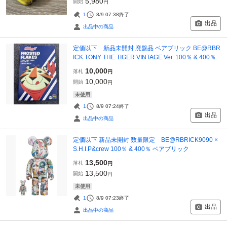
5,980
開始
円
1
8/9 07:38
終了
出品
出品中の商品
定価以下 新品未開封 廃盤品 ベアブリック BE@RBR
ICK TONY THE TIGER VINTAGE Ver. 100％ & 400％
10,000
落札
円
10,000
開始
円
未使用
1
8/9 07:24
終了
出品
出品中の商品
定価以下 新品未開封 数量限定 BE@RBRICK9090 ×
S.H.I.P&crew 100％ & 400％ ベアブリック
13,500
落札
円
13,500
開始
円
未使用
1
8/9 07:23
終了
出品
出品中の商品