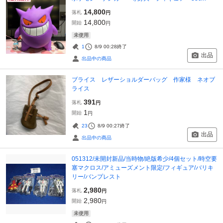
14,800
落札
円
14,800
開始
円
未使用
1
8/9 00:28
終了
出品
出品中の商品
ブライス レザーショルダーバッグ 作家様 ネオブ
ライス
391
落札
円
1
開始
円
23
8/9 00:27
終了
出品
出品中の商品
051312/未開封新品/当時物/絶版希少/4個セット/時空要
塞マクロス/アミューズメント限定/フィギュア/バリキ
リー/バンプレスト
2,980
落札
円
2,980
開始
円
未使用