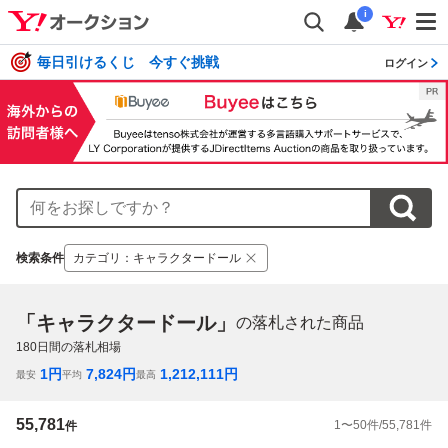
i
毎日引けるくじ 今すぐ挑戦
ログイン
検索条件
カテゴリ
：
キャラクタードール
「キャラクタードール」
の落札された商品
180
日間の落札相場
1
円
7,824
円
1,212,111
円
最安
平均
最高
55,781
1
〜
50
件/
55,781
件
件