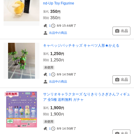
nd-Up Toy Figurine
350
落札
円
350
開始
円
1
8/9 15:44
終了
出品
出品中の商品
キャベッジパッチキッズ キャベツ人形★かえる
1,250
落札
円
1,250
開始
円
未使用
1
8/9 14:59
終了
出品
出品中の商品
サンリオキャラクターズ なりきりうさぎさんフィギュ
送料無料
ア 全5種 送料無料 ガチャ
1,900
落札
円
1,900
開始
円
未使用
1
8/9 14:50
終了
出品