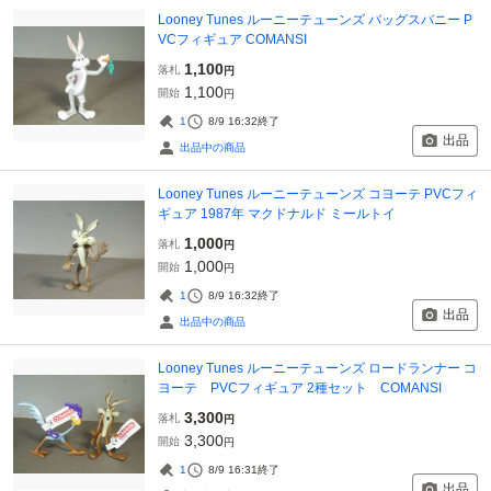
Looney Tunes ルーニーテューンズ バッグスバニー P
VCフィギュア COMANSI
1,100
落札
円
1,100
開始
円
1
8/9 16:32
終了
出品
出品中の商品
Looney Tunes ルーニーテューンズ コヨーテ PVCフィ
ギュア 1987年 マクドナルド ミールトイ
1,000
落札
円
1,000
開始
円
1
8/9 16:32
終了
出品
出品中の商品
Looney Tunes ルーニーテューンズ ロードランナー コ
ヨーテ PVCフィギュア 2種セット COMANSI
3,300
落札
円
3,300
開始
円
1
8/9 16:31
終了
出品