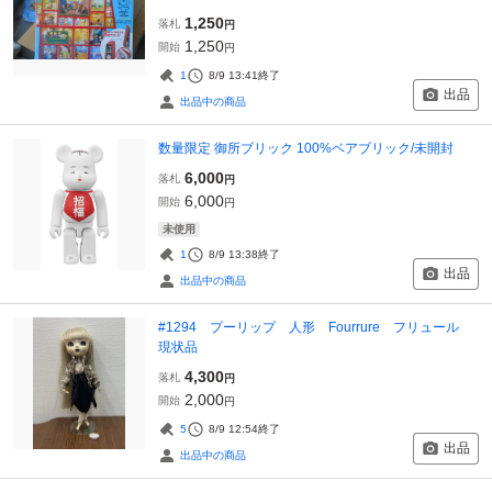
1,250
落札
円
1,250
開始
円
1
8/9 13:41
終了
出品
出品中の商品
数量限定 御所ブリック 100%ベアブリック/未開封
6,000
落札
円
6,000
開始
円
未使用
1
8/9 13:38
終了
出品
出品中の商品
#1294 プーリップ 人形 Fourrure フリュール
現状品
4,300
落札
円
2,000
開始
円
5
8/9 12:54
終了
出品
出品中の商品