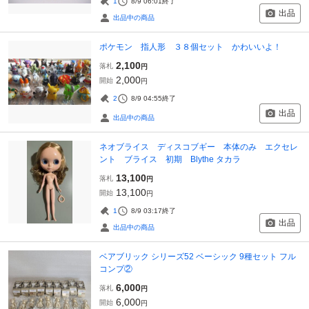
1
8/9 06:01
終了
出品
出品中の商品
ポケモン 指人形 ３８個セット かわいいよ！
2,100
落札
円
2,000
開始
円
2
8/9 04:55
終了
出品
出品中の商品
ネオブライス ディスコブギー 本体のみ エクセレ
ント ブライス 初期 Blythe タカラ
13,100
落札
円
13,100
開始
円
1
8/9 03:17
終了
出品
出品中の商品
ベアブリック シリーズ52 ベーシック 9種セット フル
コンプ②
6,000
落札
円
6,000
開始
円