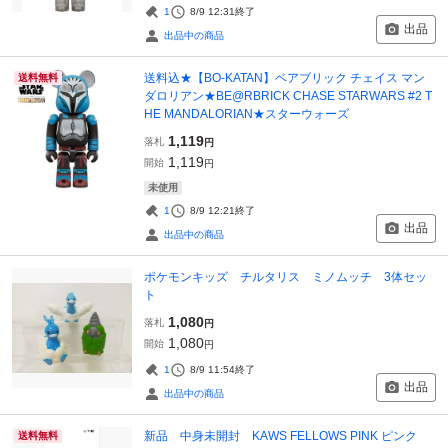
1
8/9 12:31
終了
出品
出品中の商品
送料込★【BO-KATAN】ベアブリック チェイス マン
送料無料
ダロリアン★BE@RBRICK CHASE STARWARS #2 T
HE MANDALORIAN★スターウォーズ
1,119
落札
円
1,119
開始
円
未使用
1
8/9 12:21
終了
出品
出品中の商品
ポケモンキッズ チルタリス ミノムッチ 3体セッ
ト
1,080
落札
円
1,080
開始
円
1
8/9 11:54
終了
出品
出品中の商品
新品 中身未開封 KAWS FELLOWS PINK ピンク
送料無料