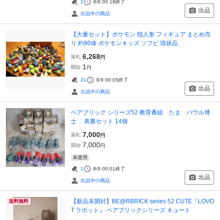
1
8/9 00:18
終了
出品
出品中の商品
【大量セット】ポケモン 指人形 フィギュア まとめ売
り 約90体 ポケモンキッズ ソフビ 現状品
6,268
落札
円
1
開始
円
21
8/9 00:05
終了
出品
出品中の商品
ベアブリック シリーズ52 教育番組 たま パウル博
士 表裏セット 14個
7,000
落札
円
7,000
開始
円
未使用
1
8/9 00:01
終了
出品
出品中の商品
【新品未開封】BE@RBRICK series 52 CUTE『LOVO
送料無料
T ラボット』 ベアブリックシリーズ キュート