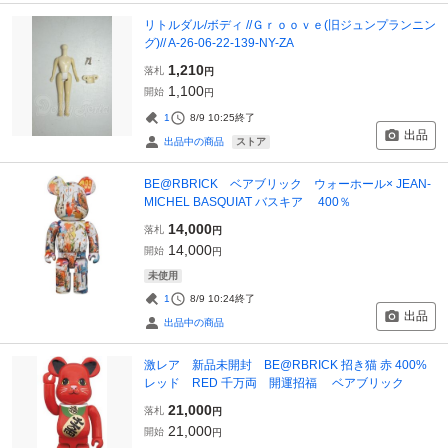
リトルダル/ボディ //Ｇｒｏｏｖｅ(旧ジュンプランニン
グ)// A-26-06-22-139-NY-ZA
1,210
落札
円
1,100
開始
円
1
8/9 10:25
終了
出品
ストア
出品中の商品
BE@RBRICK ベアブリック ウォーホール× JEAN-
MICHEL BASQUIAT バスキア 400％
14,000
落札
円
14,000
開始
円
未使用
1
8/9 10:24
終了
出品
出品中の商品
激レア 新品未開封 BE@RBRICK 招き猫 赤 400%
レッド RED 千万両 開運招福 ベアブリック
21,000
落札
円
21,000
開始
円