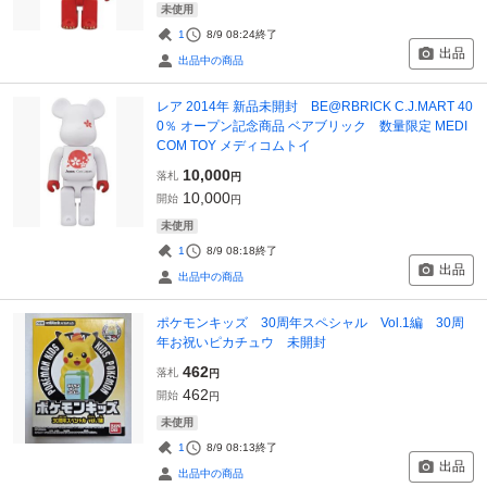
未使用
1
8/9 08:24
終了
出品
出品中の商品
レア 2014年 新品未開封 BE@RBRICK C.J.MART 40
0％ オープン記念商品 ベアブリック 数量限定 MEDI
COM TOY メディコムトイ
10,000
落札
円
10,000
開始
円
未使用
1
8/9 08:18
終了
出品
出品中の商品
ポケモンキッズ 30周年スペシャル Vol.1編 30周
年お祝いピカチュウ 未開封
462
落札
円
462
開始
円
未使用
1
8/9 08:13
終了
出品
出品中の商品