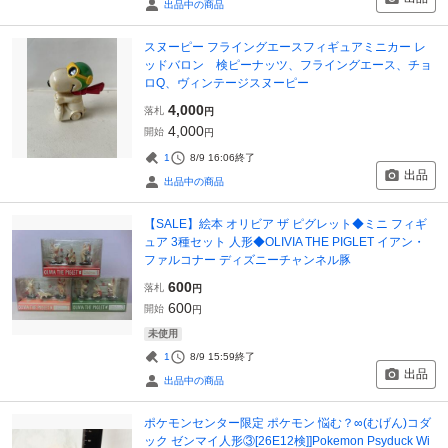
出品中の商品
スヌーピー フライングエースフィギュアミニカー レ
ッドバロン 検ピーナッツ、フライングエース、チョ
ロQ、ヴィンテージスヌーピー
4,000
落札
円
4,000
開始
円
1
8/9 16:06
終了
出品
出品中の商品
【SALE】絵本 オリビア ザ ピグレット◆ミニ フィギ
ュア 3種セット 人形◆OLIVIA THE PIGLET イアン・
ファルコナー ディズニーチャンネル豚
600
落札
円
600
開始
円
未使用
1
8/9 15:59
終了
出品
出品中の商品
ポケモンセンター限定 ポケモン 悩む？∞(むげん)コダ
ック ゼンマイ人形③[26E12検]]Pokemon Psyduck Wi