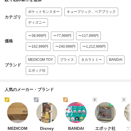
ポケットモンスター
キューブリック、ベアブリック
カテゴリ
ディズニー
〜38,999円
〜77,999円
〜117,999円
価格
〜162,999円
〜240,999円
〜1,212,999円
MEDICOM TOY
ブライス
タカラトミー
BANDAI
ブランド
エポック社
人気のメーカー・ブランド
1
2
3
4
5
MEDICOM
Disney
BANDAI
エポック社
ブ