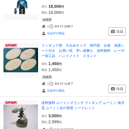
18,000
落札
円
18,000
開始
円
未使用
1
8/9 07:20
終了
出品
出品中の商品
フィギュア用 大きめサイズ 楕円形 台座 保護シ
送料無料
ート付き お買い得 早い者勝ち 送料無料 レーザ
ー加工品 ハンドメイド スタンド
1,450
落札
円
1,450
開始
円
未使用
1
8/9 07:11
終了
出品
出品中の商品
送料無料 ムーミンズランチ フィギュア ムーミン 海洋
送料無料
堂 ムーミン谷の彗星 シークレット
3,000
落札
円
2,999
開始
円