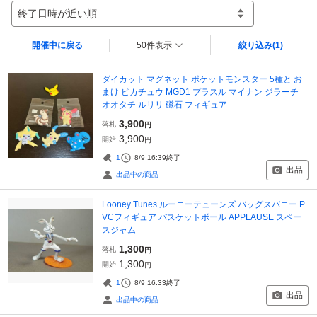
終了日時が近い順
開催中に戻る
50件表示
絞り込み
(1)
ダイカット マグネット ポケットモンスター 5種と お
まけ ピカチュウ MGD1 プラスル マイナン ジラーチ
オオタチ ルリリ 磁石 フィギュア
3,900
落札
円
3,900
開始
円
1
8/9 16:39
終了
出品
出品中の商品
Looney Tunes ルーニーテューンズ バッグスバニー P
VCフィギュア バスケットボール APPLAUSE スペー
スジャム
1,300
落札
円
1,300
開始
円
1
8/9 16:33
終了
出品
出品中の商品