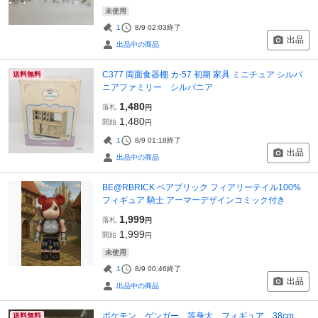
未使用
1
8/9 02:03
終了
出品
出品中の商品
C377 両面食器棚 カ-57 初期 家具 ミニチュア シルバ
送料無料
ニアファミリー シルバニア
1,480
落札
円
1,480
開始
円
1
8/9 01:18
終了
出品
出品中の商品
BE@RBRICK ベアブリック フィアリーテイル100%
フィギュア 騎士 アーマーデザインコミック付き
1,999
落札
円
1,999
開始
円
未使用
1
8/9 00:46
終了
出品
出品中の商品
ポケモン ゲンガー 等身大 フィギュア 38cm
送料無料