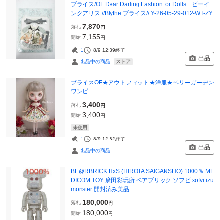
ブライス/OF:Dear Darling Fashion for Dolls ビーイ
ングアリス //Blythe ブライス// Y-26-05-29-012-WT-ZY
7,870
落札
円
7,155
開始
円
1
8/9 12:39
終了
出品
ストア
出品中の商品
ブライスOF★アウトフィット★洋服★ベリーガーデン
ワンピ
3,400
落札
円
3,400
開始
円
未使用
1
8/9 12:32
終了
出品
出品中の商品
BE@RBRICK HxS (HIROTA SAIGANSHO) 1000％ ME
DICOM TOY 廣田彩玩所 ベアブリック ソフビ sofvi izu
monster 開封済み美品
180,000
落札
円
180,000
開始
円