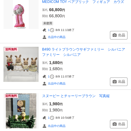
MEDICOM TOY ベアブリック フィギュア カウズ
66,800
落札
円
66,800
開始
円
未使用
1
8/9 11:13
終了
出品
出品中の商品
B490 ライトブラウンウサギファミリー シルバニア
送料無料
ファミリー シルバニア
1,680
落札
円
1,680
開始
円
1
8/9 11:07
終了
出品
出品中の商品
スヌーピー とチャーリーブラウン 写真縦
送料無料
1,980
落札
円
1,980
開始
円
1
8/9 10:54
終了
出品
出品中の商品