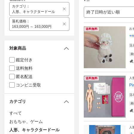
カテゴリ
：
人形、キャラクタードール
終了日時が近い順
落札価格
：
163,000円 ～ 163,000円
お
送料無料
+
落
対象商品
未
鑑定付き
送料無料
匿名配送
人
送料無料
コンビニ受取
P
落
カテゴリ
未
すべて
おもちゃ、ゲーム
人
人形、キャラクタードール