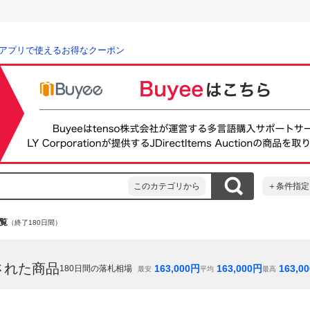
アプリで使えるお得なクーポン
このカテゴリから
＋条件指定
覧
（終了180日間）
された商品
163,000
円
163,000
円
163,00
180
日間の落札相場
最安
平均
最高