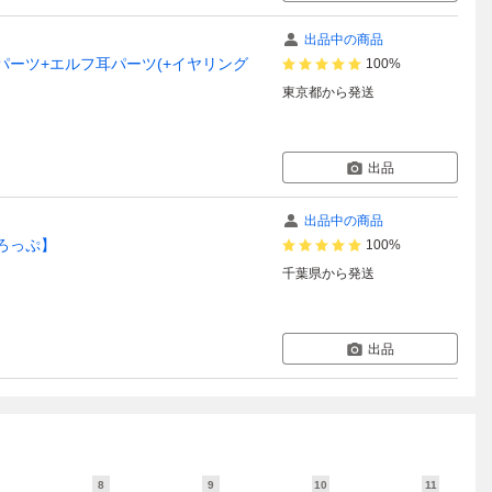
出品中の商品
舌パーツ+エルフ耳パーツ(+イヤリング
100%
東京都
から発送
出品
出品中の商品
どろっぷ】
100%
千葉県
から発送
出品
8
9
10
11