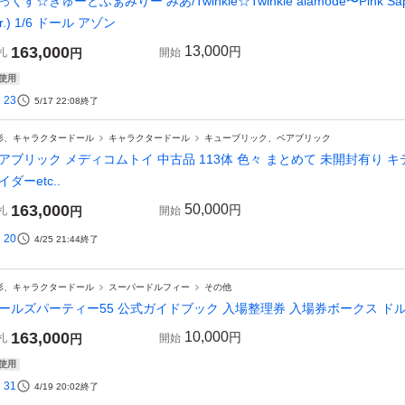
っくす☆きゅーとふぁみりー みあ/Twinkle☆Twinkle alamode〜Pink
er.) 1/6 ドール アゾン
163,000
13,000
円
札
円
開始
使用
23
5/17 22:08
終了
形、キャラクタードール
キャラクタードール
キューブリック、ベアブリック
アブリック メディコムトイ 中古品 113体 色々 まとめて 未開封有り 
イダーetc..
163,000
50,000
円
札
円
開始
20
4/25 21:44
終了
形、キャラクタードール
スーパードルフィー
その他
ールズパーティー55 公式ガイドブック 入場整理券 入場券ボークス ドル
163,000
10,000
円
札
円
開始
使用
31
4/19 20:02
終了