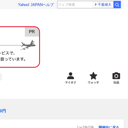
Yahoo! JAPAN
ヘルプ
千葉雄大
マイオク
ウォッチ
出品
0
円
1
〜
7
件/
7
件
開催中に戻る