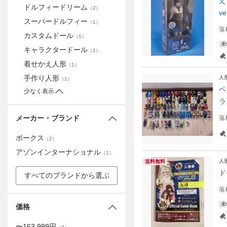
え
ドルフィードリーム
（
2
）
v
スーパードルフィー
（
1
）
落
カスタムドール
（
1
）
未
キャラクタードール
（
1
）
着せかえ人形
（
1
）
手作り人形
人
（
1
）
ベ
少なく表示
ラ
メーカー・ブランド
落
ボークス
（
2
）
アゾンインターナショナル
（
1
）
人
送料無料
ド
すべてのブランドから選ぶ
落
未
価格
〜
163,999
円