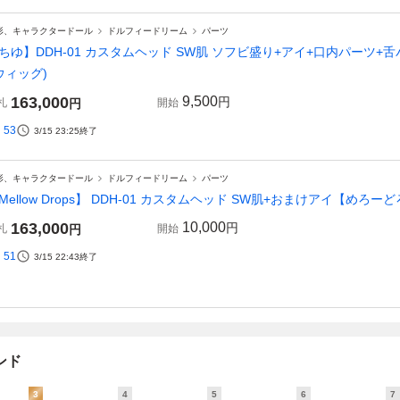
形、キャラクタードール
ドルフィードリーム
パーツ
ちゆ】DDH-01 カスタムヘッド SW肌 ソフビ盛り+アイ+口内パーツ+
ウィッグ)
163,000
9,500
円
札
円
開始
53
3/15 23:25
終了
形、キャラクタードール
ドルフィードリーム
パーツ
Mellow Drops】 DDH-01 カスタムヘッド SW肌+おまけアイ【めろー
163,000
10,000
円
札
円
開始
51
3/15 22:43
終了
ンド
3
4
5
6
7