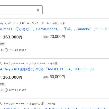
もちゃ、ゲーム
人形、キャラクタードール
手作り人形
miumoe+ ②小さな。。Babylambdoll。。子羊。。lambdoll アー
163,000
23,000
円
札
円
開始
使用
63
7/10 23:15
終了
形、キャラクタードール
カスタムドール
その他
ink Drops #11 紗鵺香(サヤカ) 「ANGEL PHILIA」 48cmドール
163,000
60,000
円
札
円
開始
使用
29
6/20 21:11
終了
形、キャラクタードール
着せかえ人形
その他