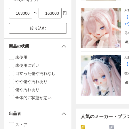
（
7
）
人
〜
円
【
+
絞り込む
落
商品の状態
未使用
人
【
未使用に近い
目立った傷や汚れなし
落
やや傷や汚れあり
傷や汚れあり
全体的に状態が悪い
出品者
人気のメーカー・ブラ
ストア
1
2