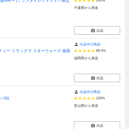
 Sapphire〜 (アゾンダイレクトストア限定
100%
千葉県
から発送
出品
出品中の商品
キティー リラックマ スターウォーズ 仮面
99.4%
福岡県
から発送
出品
出品中の商品
パ55
100%
富山県
から発送
出品