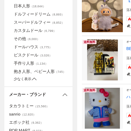
【
日本人形
（
18,644
）
落
ドルフィードリーム
（
8,893
）
スーパードルフィー
（
8,852
）
カスタムドール
（
6,799
）
その他
（
6,000
）
オ
送料無料
ドールハウス
（
3,775
）
B
ビスクドール
（
3,026
）
落
手作り人形
（
1,134
）
抱き人形、ベビー人形
（
745
）
少なく表示
オ
送料無料
メーカー・ブランド
ハ
タカラトミー
落
（
15,560
）
sanrio
（
12,920
）
エポック社
（
9,362
）
POP MART
（
8,023
）