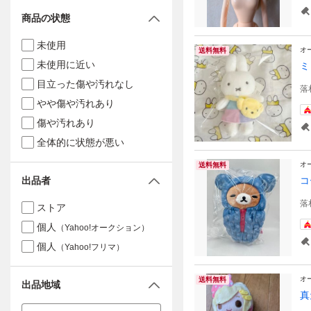
商品の状態
未使用
オ
送料無料
未使用に近い
ミ
目立った傷や汚れなし
落
やや傷や汚れあり
傷や汚れあり
全体的に状態が悪い
オ
送料無料
出品者
コ
落
ストア
個人
（Yahoo!オークション）
個人
（Yahoo!フリマ）
オ
送料無料
出品地域
真