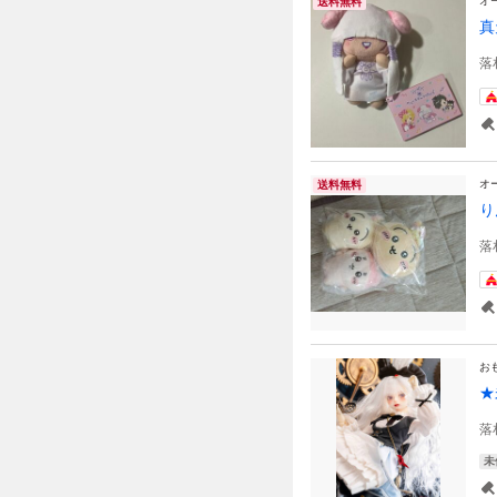
オ
送料無料
真
落
オ
送料無料
り
落
お
★
落
未