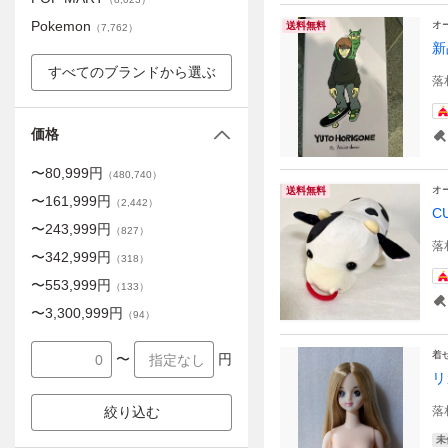
Pokemon
オ
送料無料
（
7,762
）
新
すべてのブランドから選ぶ
落
価格
〜
80,999
円
（
480,740
）
オ
送料無料
〜
161,999
円
（
2,442
）
C
〜
243,999
円
（
827
）
落
〜
342,999
円
（
318
）
〜
553,999
円
（
133
）
〜
3,300,999
円
（
94
）
着
〜
円
リ
絞り込む
落
未