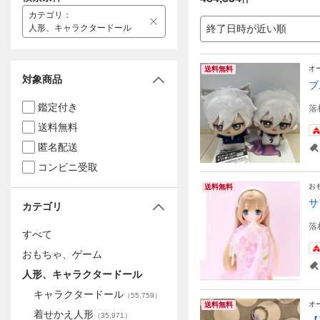
カテゴリ
：
人形、キャラクタードール
終了日時が近い順
オ
送料無料
対象商品
ブ
鑑定付き
落
送料無料
匿名配送
コンビニ受取
お
送料無料
サ
カテゴリ
落
すべて
おもちゃ、ゲーム
人形、キャラクタードール
キャラクタードール
（
55,759
）
オ
送料無料
着せかえ人形
（
35,971
）