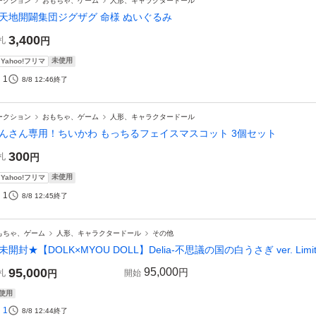
ークション
おもちゃ、ゲーム
人形、キャラクタードール
天地開闢集団ジグザグ 命様 ぬいぐるみ
3,400
札
円
未使用
Yahoo!フリマ
1
8/8 12:46
終了
ークション
おもちゃ、ゲーム
人形、キャラクタードール
んさん専用！ちいかわ もっちるフェイスマスコット 3個セット
300
札
円
未使用
Yahoo!フリマ
1
8/8 12:45
終了
もちゃ、ゲーム
人形、キャラクタードール
その他
未開封★【DOLK×MYOU DOLL】Delia-不思議の国の白うさぎ ver. Limit
95,000
95,000
円
札
円
開始
使用
1
8/8 12:44
終了