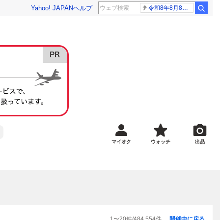
Yahoo! JAPAN
ヘルプ
令和8年8月8日8時8分
マイオク
ウォッチ
出品
1
〜
20
件/
484,554
件
開催中に戻る