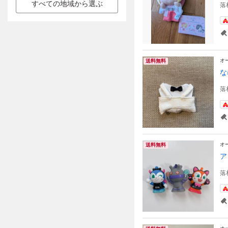
すべての地域から選ぶ
落
オ
送料無料
な
落
オ
送料無料
ア
落