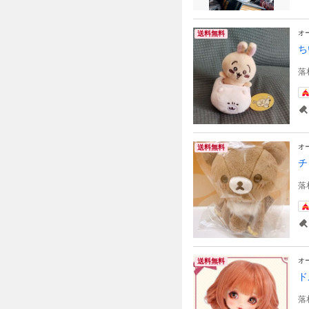
オ
送料無料
ち
落
オ
送料無料
チ
落
オ
送料無料
ド
落