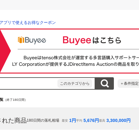
アプリで使えるお得なクーポン
このカテゴリから
＋条件指定
覧
（終了180日間）
された商品
1
円
5,676
円
3,300,000
円
180
日間の落札相場
最安
平均
最高