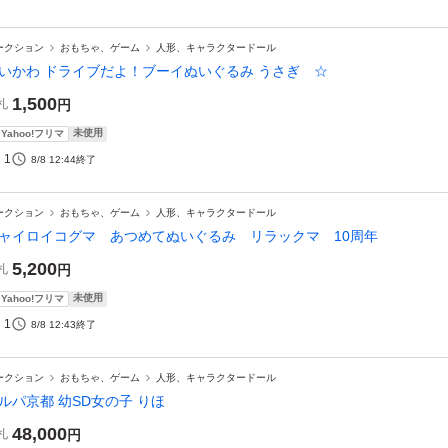
ークション
おもちゃ、ゲーム
人形、キャラクタードール
いかわ ドライブだよ！ブーイぬいぐるみ うさぎ ☆
1,500
札
円
未使用
Yahoo!フリマ
1
8/8 12:44
終了
ークション
おもちゃ、ゲーム
人形、キャラクタードール
ャイロイコグマ あつめてぬいぐるみ リラックマ 10周年
5,200
札
円
未使用
Yahoo!フリマ
1
8/8 12:43
終了
ークション
おもちゃ、ゲーム
人形、キャラクタードール
ルパ京都 幼SD女の子 りほ
48,000
札
円