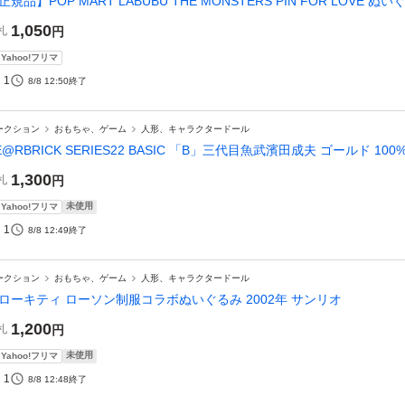
正規品】POP MART LABUBU THE MONSTERS PIN FOR LOVE
1,050
札
円
Yahoo!フリマ
1
8/8 12:50
終了
ークション
おもちゃ、ゲーム
人形、キャラクタードール
E@RBRICK SERIES22 BASIC 「B」三代目魚武濱田成夫 ゴールド 100
1,300
札
円
未使用
Yahoo!フリマ
1
8/8 12:49
終了
ークション
おもちゃ、ゲーム
人形、キャラクタードール
ローキティ ローソン制服コラボぬいぐるみ 2002年 サンリオ
1,200
札
円
未使用
Yahoo!フリマ
1
8/8 12:48
終了