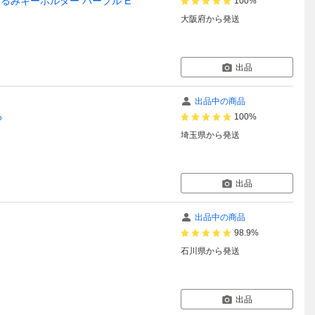
 ぬいぐるみキーホルダー パープル E
100%
大阪府
から発送
出品
出品中の商品
%
100%
埼玉県
から発送
出品
出品中の商品
98.9%
石川県
から発送
出品