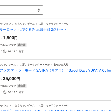
ークション
おもちゃ、ゲーム
人形、キャラクタードール
ルーロック ちびぐるみ 凪誠士郎 2点セット
1,500
札
円
未使用
Yahoo!フリマ
1
8/8 12:51
終了
もちゃ、ゲーム
人形、キャラクタードール
着せかえ人形
アラズ ア・ラ・モード SAHRA（サアラ）／Sweet Days YUKATA Coll
35,000
札
円
未使用
Yahoo!フリマ
1
8/8 12:51
終了
ークション
おもちゃ、ゲーム
人形、キャラクタードール