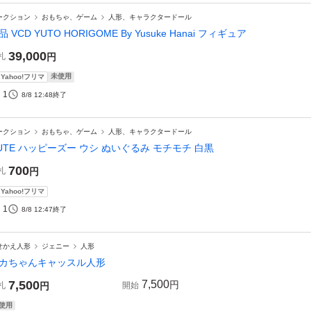
ークション
おもちゃ、ゲーム
人形、キャラクタードール
品 VCD YUTO HORIGOME By Yusuke Hanai フィギュア
39,000
札
円
未使用
Yahoo!フリマ
1
8/8 12:48
終了
ークション
おもちゃ、ゲーム
人形、キャラクタードール
UTE ハッピーズー ウシ ぬいぐるみ モチモチ 白黒
700
札
円
Yahoo!フリマ
1
8/8 12:47
終了
せかえ人形
ジェニー
人形
カちゃんキャッスル人形
7,500
7,500
円
札
円
開始
使用