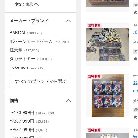
少なく表示
未
メーカー・ブランド
ト
送料無料
ポ
BANDAI
（
790,125
）
ポケモンカードゲーム
（
609,201
）
落
任天堂
（
437,850
）
未
タカラトミー
（
308,002
）
Pokemon
（
126,249
）
オ
送料無料
すべてのブランドから選ぶ
新
e
価格
落
未
〜
193,999
円
（
10,472,869
）
〜
387,999
円
（
15,618
）
〜
587,999
円
ト
（
1,943
）
送料無料
激