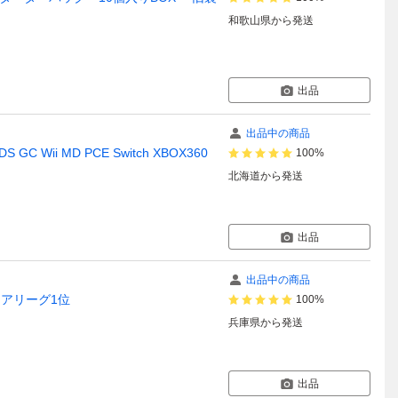
和歌山県
から発送
出品
出品中の商品
ii MD PCE Switch XBOX360
100%
北海道
から発送
出品
出品中の商品
ニアリーグ1位
100%
兵庫県
から発送
出品