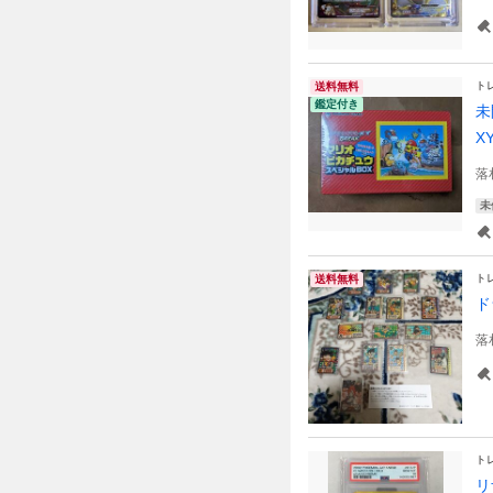
ト
送料無料
鑑定付き
未
XY
落
未
ト
送料無料
ド
落
ト
リ