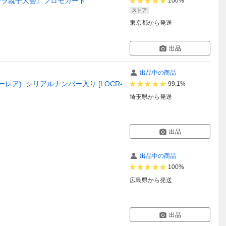
『ガルーラ親子大会』プロモカード
100%
ストア
東京都
から発送
出品
出品中の商品
レア) :シリアルナンバー入り [LOCR-
99.1%
埼玉県
から発送
出品
出品中の商品
100%
広島県
から発送
出品