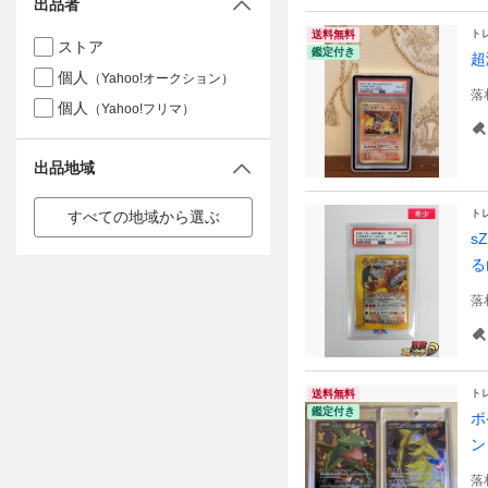
出品者
ト
送料無料
ストア
鑑定付き
超
個人
（Yahoo!オークション）
落
個人
（Yahoo!フリマ）
出品地域
ト
すべての地域から選ぶ
s
る
落
ト
送料無料
鑑定付き
ポ
ン
落