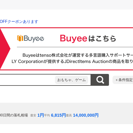
％OFFクーポンあります
おもちゃ、ゲーム
＋条件指定
1
円
6,815
円
14,000,000
円
80
日間の落札相場
最安
平均
最高