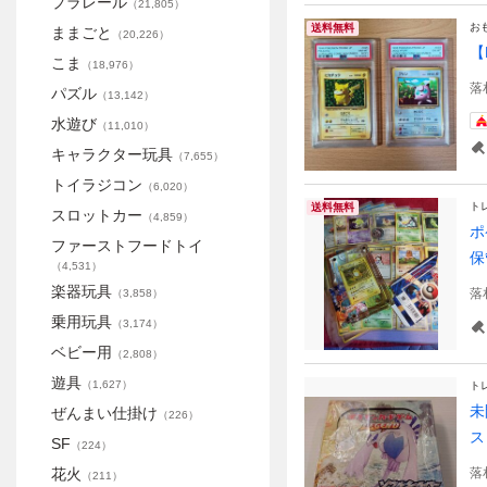
プラレール
（
21,805
）
お
送料無料
ままごと
（
20,226
）
【
こま
（
18,976
）
落
パズル
（
13,142
）
水遊び
（
11,010
）
キャラクター玩具
（
7,655
）
トイラジコン
（
6,020
）
ト
送料無料
スロットカー
（
4,859
）
ポ
ファーストフードトイ
保
（
4,531
）
楽器玩具
落
（
3,858
）
乗用玩具
（
3,174
）
ベビー用
（
2,808
）
遊具
（
1,627
）
ト
未
ぜんまい仕掛け
（
226
）
ス
SF
（
224
）
花火
落
（
211
）