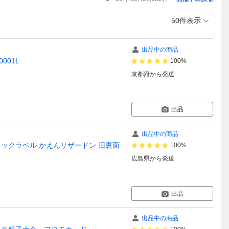
50件表示
出品中の商品
001L
100%
京都府
から発送
出品
出品中の商品
10ブラックラベル かえんリザードン 旧裏面
100%
広島県
から発送
出品
出品中の商品