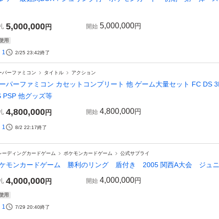
5,000,000
5,000,000
円
札
円
開始
使用
1
2/25 23:42
終了
ーパーファミコン
タイトル
アクション
ーパーファミコン カセットコンプリート 他 ゲーム大量セット FC DS 3DS GC W
S PSP 他グッズ等
4,800,000
4,800,000
円
札
円
開始
1
8/2 22:17
終了
レーディングカードゲーム
ポケモンカードゲーム
公式サプライ
ケモンカードゲーム 勝利のリング 盾付き 2005 関西A大会 ジュ
4,000,000
4,000,000
円
札
円
開始
使用
1
7/29 20:40
終了