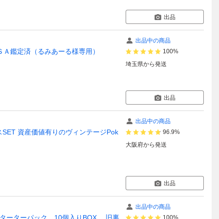
出品
出品中の商品
ＰＳＡ鑑定済（るみあーる様専用）
100%
埼玉県
から発送
出品
出品中の商品
SET 資産価値有りのヴィンテージPok
96.9%
大阪府
から発送
出品
出品中の商品
ターターパック 10個入りBOX 旧裏
100%