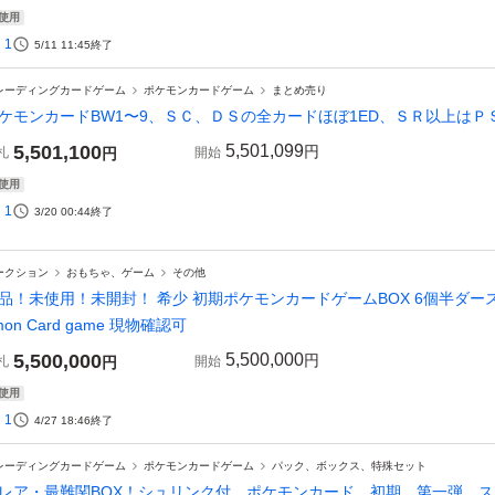
使用
1
5/11 11:45
終了
レーディングカードゲーム
ポケモンカードゲーム
まとめ売り
ケモンカードBW1〜9、ＳＣ、ＤＳの全カードほぼ1ED、ＳＲ以上は
5,501,100
5,501,099
円
札
円
開始
使用
1
3/20 00:44
終了
ークション
おもちゃ、ゲーム
その他
品！未使用！未開封！ 希少 初期ポケモンカードゲームBOX 6個半ダース
mon Card game 現物確認可
5,500,000
5,500,000
円
札
円
開始
使用
1
4/27 18:46
終了
レーディングカードゲーム
ポケモンカードゲーム
パック、ボックス、特殊セット
レア・最難関BOX！シュリンク付 ポケモンカード 初期 第一弾 ス