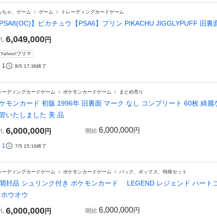
もちゃ、ゲーム
ゲーム
トレーディングカードゲーム
PSA8(OC)】ピカチュウ【PSA6】プリン PIKACHU JIGGLYPUFF 
6,049,000
札
円
Yahoo!フリマ
1
8/5 17:36
終了
レーディングカードゲーム
ポケモンカードゲーム
まとめ売り
ケモンカード 初版 1996年 旧裏面 マーク なし コンプリート 60枚 綺
管いたしました 美 品
6,000,000
6,000,000
円
札
円
開始
1
7/5 15:16
終了
レーディングカードゲーム
ポケモンカードゲーム
パック、ボックス、特殊セット
開封品 シュリンク付き ポケモンカード LEGEND レジェンド ハートゴ
 ホウオウ
6,000,000
6,000,000
円
札
円
開始