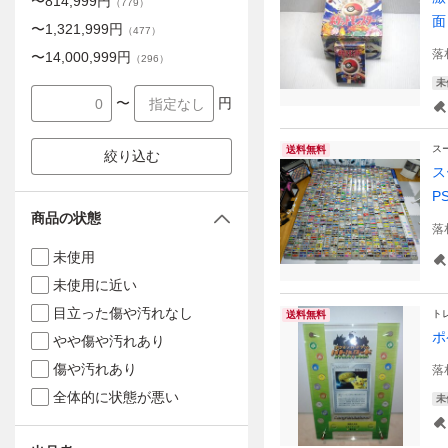
〜
814,999
円
（
779
）
面
〜
1,321,999
円
（
477
）
落
〜
14,000,999
円
（
296
）
未
〜
円
ス
送料無料
絞り込む
ス
P
商品の状態
落
未使用
未使用に近い
目立った傷や汚れなし
ト
送料無料
ポ
やや傷や汚れあり
傷や汚れあり
落
全体的に状態が悪い
未