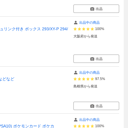
出品
出品中の商品
ンク付き ボックス 293/XY-P 294/
100%
大阪府
から発送
出品
出品中の商品
0などなど
97.5%
島根県
から発送
出品
出品中の商品
SA10) ポケモンカード ポケカ
100%