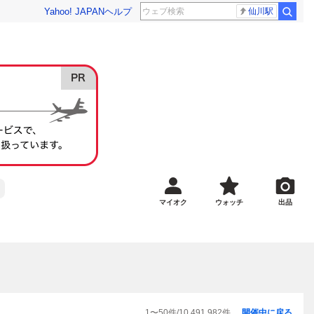
Yahoo! JAPAN
ヘルプ
仙川駅
マイオク
ウォッチ
出品
1
〜
50
件/
10,491,982
件
開催中に戻る