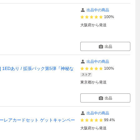
出品中の商品
100%
大阪府
から発送
出品
出品中の商品
88] 1EDあり / 拡張パック第5弾『神秘な
100%
ストア
東京都
から発送
出品
出品中の商品
パーレアカードセット ゲットキャンペー
99.4%
大阪府
から発送