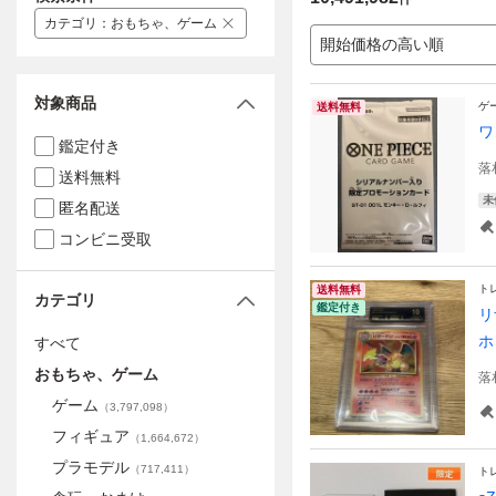
カテゴリ
：
おもちゃ、ゲーム
開始価格の高い順
対象商品
ゲ
送料無料
ワ
鑑定付き
落
送料無料
未
匿名配送
コンビニ受取
ト
送料無料
カテゴリ
鑑定付き
リ
ホ
すべて
おもちゃ、ゲーム
落
ゲーム
（
3,797,098
）
フィギュア
（
1,664,672
）
プラモデル
（
717,411
）
ト