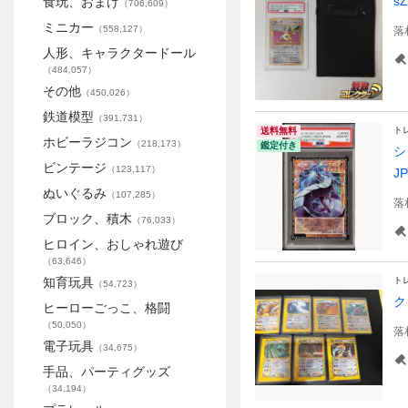
s
食玩、おまけ
（
706,609
）
ミニカー
（
558,127
）
落
人形、キャラクタードール
（
484,057
）
その他
（
450,026
）
鉄道模型
（
391,731
）
ト
送料無料
ホビーラジコン
（
218,173
）
鑑定付き
シ
ビンテージ
（
123,117
）
JP
ぬいぐるみ
（
107,285
）
落
ブロック、積木
（
76,033
）
ヒロイン、おしゃれ遊び
（
63,646
）
知育玩具
ト
（
54,723
）
ク
ヒーローごっこ、格闘
（
50,050
）
落
電子玩具
（
34,675
）
手品、パーティグッズ
（
34,194
）