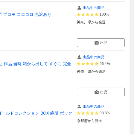
出品中の商品
旧裏面 プロモ コロコロ 光沢あり
100%
神奈川県
から発送
出品
出品中の商品
麗な 作品 当時 箱から出して すぐに 完全
96.4%
神奈川県
から発送
出品
出品中の商品
ールドコレクション BOX 絶版 ボック
98.8%
京都府
から発送