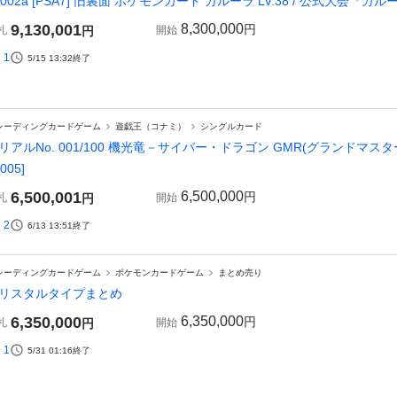
Z002a [PSA7] 旧裏面 ポケモンカード ガルーラ LV.38 / 公式大会
9,130,001
8,300,000
円
札
円
開始
1
5/15 13:32
終了
レーディングカードゲーム
遊戯王（コナミ）
シングルカード
リアルNo. 001/100 機光竜－サイバー・ドラゴン GMR(グランドマスター
005]
6,500,001
6,500,000
円
札
円
開始
2
6/13 13:51
終了
レーディングカードゲーム
ポケモンカードゲーム
まとめ売り
リスタルタイプまとめ
6,350,000
6,350,000
円
札
円
開始
1
5/31 01:16
終了