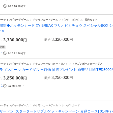
1
2/23 18:18
終了
レーディングカードゲーム
ポケモンカードゲーム
パック、ボックス、特殊セット
開封◆ポケモンカード XY BREAK マリオピカチュウ スペシャルBOX シュリ
-P
3,330,000
3,330,000
円
札
円
開始
使用
1
2/15 22:46
終了
レーディングカードゲーム
ドラゴンボール（カードダス）
ドラゴンボールカードダス
ラゴンボール カードダス 当時物 抽選プレゼント 非売品 LIMITED300
3,250,000
3,250,000
円
札
円
開始
1
8/2 06:17
終了
レーディングカードゲーム
ポケモンカードゲーム
シングルカード
ザードン [スタータートリプルゲットキャンペーン 赤緑コース] 014/P (P