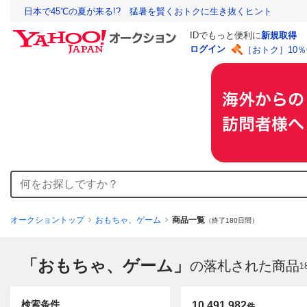
日本で45℃の夏が来る!? 猛暑を賢くおトクに生き抜くヒント
IDでもっと便利に
新規取得
ログイン
［おトク］10
オークショントップ
おもちゃ、ゲーム
商品一覧
（終了180日間）
「おもちゃ、ゲーム」
の落札された商品
1
検索条件
10,491,982
件