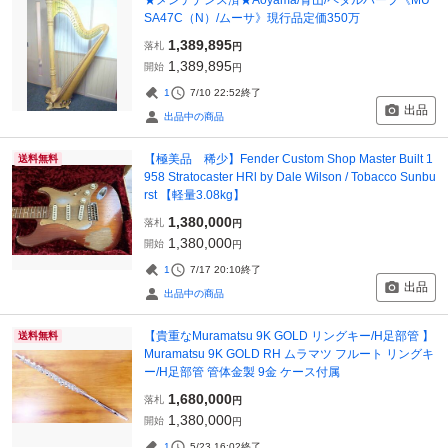
SA47C（N）/ムーサ》現行品定価350万
1,389,895
落札
円
1,389,895
開始
円
1
7/10 22:52
終了
出品
出品中の商品
【極美品 稀少】Fender Custom Shop Master Built 1
送料無料
958 Stratocaster HRl by Dale Wilson / Tobacco Sunbu
rst 【軽量3.08kg】
1,380,000
落札
円
1,380,000
開始
円
1
7/17 20:10
終了
出品
出品中の商品
【貴重なMuramatsu 9K GOLD リングキー/H足部管 】
送料無料
Muramatsu 9K GOLD RH ムラマツ フルート リングキ
ー/H足部管 管体金製 9金 ケース付属
1,680,000
落札
円
1,380,000
開始
円
1
5/23 16:02
終了