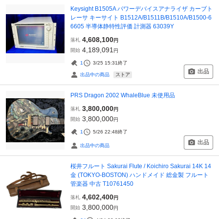
Keysight B1505A パワーデバイスアナライザ カーブト
レーサ キーサイト B1512A/B1511B/B1510A/B1500-6
6605 半導体静特性評価 計測器 63039Y
4,608,100
落札
円
4,189,091
開始
円
1
3/25 15:31
終了
出品
ストア
出品中の商品
PRS Dragon 2002 WhaleBlue 未使用品
3,800,000
落札
円
3,800,000
開始
円
1
5/26 22:48
終了
出品
出品中の商品
桜井フルート Sakurai Flute / Koichiro Sakurai 14K 14
金 (TOKYO-BOSTON) ハンドメイド 総金製 フルート
管楽器 中古 T10761450
4,602,400
落札
円
3,800,000
開始
円