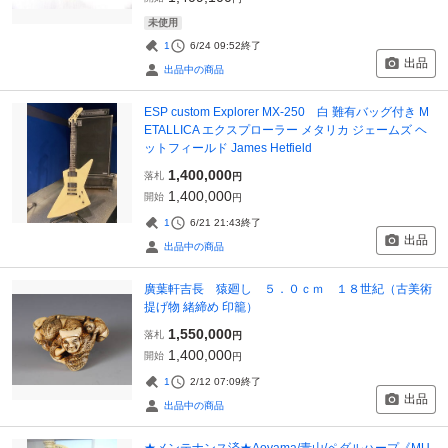
未使用
1
6/24 09:52
終了
出品
出品中の商品
ESP custom Explorer MX-250 白 難有バッグ付き M
ETALLICA エクスプローラー メタリカ ジェームズ ヘ
ットフィールド James Hetfield
1,400,000
落札
円
1,400,000
開始
円
1
6/21 21:43
終了
出品
出品中の商品
廣葉軒吉長 猿廻し ５．０ｃｍ １８世紀（古美術
提げ物 緒締め 印籠）
1,550,000
落札
円
1,400,000
開始
円
1
2/12 07:09
終了
出品
出品中の商品
★メンテナンス済★Aoyama/青山/ペダルハープ《MU