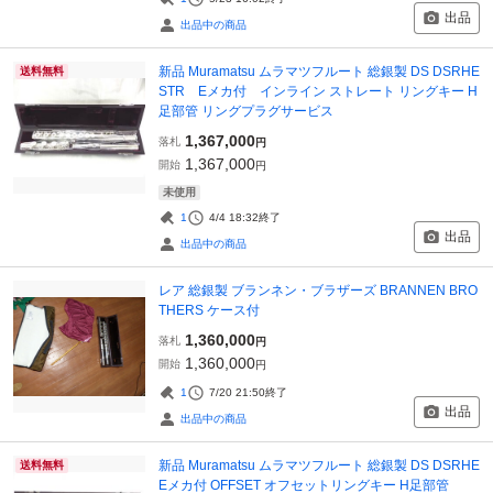
出品
出品中の商品
新品 Muramatsu ムラマツフルート 総銀製 DS DSRHE
送料無料
STR Eメカ付 インライン ストレート リングキー H
足部管 リングプラグサービス
1,367,000
落札
円
1,367,000
開始
円
未使用
1
4/4 18:32
終了
出品
出品中の商品
レア 総銀製 ブランネン・ブラザーズ BRANNEN BRO
THERS ケース付
1,360,000
落札
円
1,360,000
開始
円
1
7/20 21:50
終了
出品
出品中の商品
新品 Muramatsu ムラマツフルート 総銀製 DS DSRHE
送料無料
Eメカ付 OFFSET オフセットリングキー H足部管