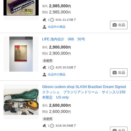
2,985,000
落札
円
2,985,000
開始
円
1
5/31 21:27
終了
出品
出品中の商品
LIFE 池内信介 066 50号
2,900,000
落札
円
2,900,000
開始
円
未使用
1
4/25 20:02
終了
出品
出品中の商品
Gibson custom shop SLASH Brazilian Dream Signed
スラッシュ ブラジリアンドリーム サイン入り150
本限定 US only
2,600,000
落札
円
2,600,000
開始
円
未使用
1
3/18 00:56
終了
出品