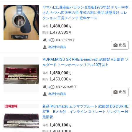
ヤマハL31最高級ハカランダ単板1976年製 テリー中本
さん ヤマハ四天王の祖 年式の割に美品 状態良好 コレ
クション 工房メインテ 近年ケース
1,480,000
落札
円
1,479,999
開始
円
1
8/4 17:27
終了
出品
出品中の商品
MURAMATSU SR RHE E-mech-str. 総銀製 H足部管 ソ
ルダード トーンホール シリアル10万以上
1,450,000
落札
円
1,450,000
開始
円
1
5/17 22:52
終了
出品
出品中の商品
新品 Muramatsu ムラマツフルート 総銀製 DS DSRHE
送料無料
STR Eメカ付 インライン ストレート リングキー H
足部管
1,409,100
落札
円
1,409,100
開始
円