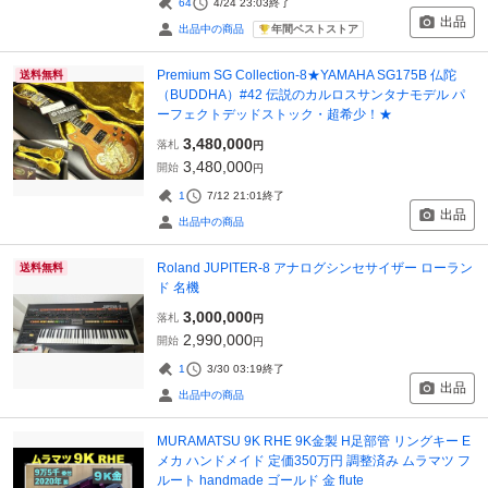
64
4/24 23:03
終了
出品
年間ベストストア
出品中の商品
Premium SG Collection-8★YAMAHA SG175B 仏陀
送料無料
（BUDDHA）#42 伝説のカルロスサンタナモデル パ
ーフェクトデッドストック・超希少！★
3,480,000
落札
円
3,480,000
開始
円
1
7/12 21:01
終了
出品
出品中の商品
Roland JUPITER-8 アナログシンセサイザー ローラン
送料無料
ド 名機
3,000,000
落札
円
2,990,000
開始
円
1
3/30 03:19
終了
出品
出品中の商品
MURAMATSU 9K RHE 9K金製 H足部管 リングキー E
メカ ハンドメイド 定価350万円 調整済み ムラマツ フ
ルート handmade ゴールド 金 flute