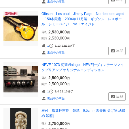
出品中の商品
Gibson Les paul Jimmy Page Number one aged
送料無料
150本限定 2004年11月製 ギブソン レスポー
ル ジミーペイジ No.1 エイジド
2,530,000
落札
円
2,530,000
開始
円
1
5/13 22:12
終了
出品
出品中の商品
NEVE 1073 初期Vintage NEVE社ヴィンテージマイ
クプリアンプ オリジナルコンディション
2,500,000
落札
円
2,500,000
開始
円
1
8/4 21:10
終了
出品
出品中の商品
根付 廣葉軒吉長 鍾馗 6.5cm（古美術 提げ物 緒締
め 印籠）
2,750,000
落札
円