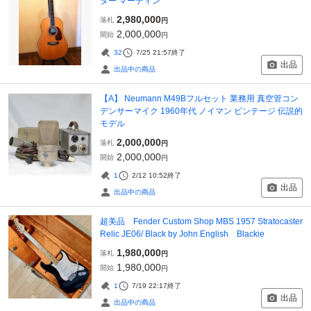
ター マーティン
2,980,000
落札
円
2,000,000
開始
円
32
7/25 21:57
終了
出品
出品中の商品
【A】 Neumann M49Bフルセット 業務用 真空管コン
デンサーマイク 1960年代 ノイマン ビンテージ 伝説的
モデル
2,000,000
落札
円
2,000,000
開始
円
1
2/12 10:52
終了
出品
出品中の商品
超美品 Fender Custom Shop MBS 1957 Stratocaster
Relic JE06/ Black by John.English Blackie
1,980,000
落札
円
1,980,000
開始
円
1
7/19 22:17
終了
出品
出品中の商品