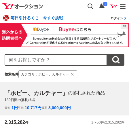
i
毎日引けるくじ 今すぐ挑戦
ログイン
検索条件
カテゴリ
：
ホビー、カルチャー
「ホビー、カルチャー」
の落札された商品
180
日間の落札相場
1
円
10,717
円
8,000,000
円
最安
平均
最高
2,315,282
1
〜
50
件/
2,315,282
件
件