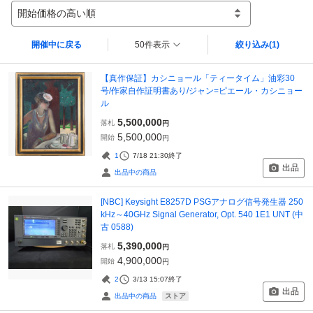
開始価格の高い順
開催中に戻る
50件表示
絞り込み
(1)
【真作保証】カシニョール「ティータイム」油彩30
号/作家自作証明書あり/ジャン=ピエール・カシニョー
ル
5,500,000
落札
円
5,500,000
開始
円
1
7/18 21:30
終了
出品
出品中の商品
[NBC] Keysight E8257D PSGアナログ信号発生器 250
kHz～40GHz Signal Generator, Opt. 540 1E1 UNT (中
古 0588)
5,390,000
落札
円
4,900,000
開始
円
2
3/13 15:07
終了
出品
ストア
出品中の商品