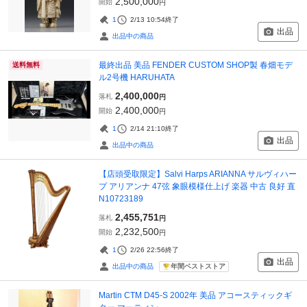
2,500,000
開始
円
1
2/13 10:54
終了
出品
出品中の商品
最終出品 美品 FENDER CUSTOM SHOP製 春畑モデ
送料無料
ル2号機 HARUHATA
2,400,000
落札
円
2,400,000
開始
円
1
2/14 21:10
終了
出品
出品中の商品
【店頭受取限定】Salvi Harps ARIANNA サルヴィハー
プ アリアンナ 47弦 象眼模様仕上げ 楽器 中古 良好 直
N10723189
2,455,751
落札
円
2,232,500
開始
円
1
2/26 22:56
終了
出品
年間ベストストア
出品中の商品
Martin CTM D45-S 2002年 美品 アコースティックギ