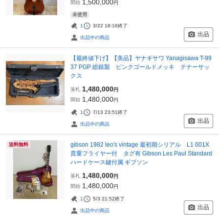
1,500,000
開始
円
未使用
1
3/22 18:16
終了
出品
出品中の商品
【最終値下げ】【美品】ヤナギサワ Yanagisawa T-99
37 PGP 総銀製 ピンクゴールドメッキ テナーサッ
クス
1,480,000
落札
円
1,480,000
開始
円
1
7/13 23:51
終了
出品
出品中の商品
gibson 1982 leo's vintage 最初期シリアル L1 001X
送料無料
貴重フライヤー付 タグ有 Gibson Les Paul Standard
ハードケース鍵付属 ギブソン
1,480,000
落札
円
1,480,000
開始
円
1
5/3 21:52
終了
出品
出品中の商品