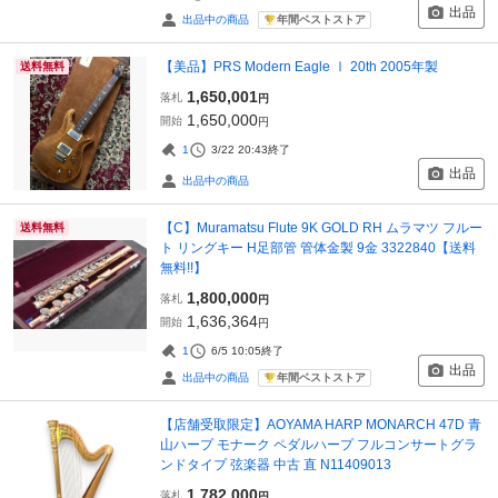
出品
年間ベストストア
出品中の商品
【美品】PRS Modern Eagle Ⅰ 20th 2005年製
送料無料
1,650,001
落札
円
1,650,000
開始
円
1
3/22 20:43
終了
出品
出品中の商品
【C】Muramatsu Flute 9K GOLD RH ムラマツ フルー
送料無料
ト リングキー H足部管 管体金製 9金 3322840【送料
無料!!】
1,800,000
落札
円
1,636,364
開始
円
1
6/5 10:05
終了
出品
年間ベストストア
出品中の商品
【店舗受取限定】AOYAMA HARP MONARCH 47D 青
山ハープ モナーク ペダルハープ フルコンサートグラ
ンドタイプ 弦楽器 中古 直 N11409013
1,782,000
落札
円