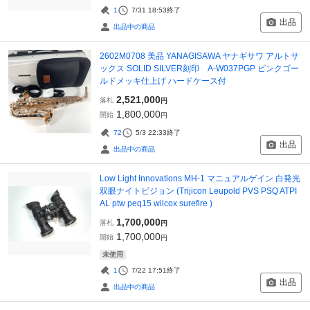
1
7/31 18:53
終了
出品
出品中の商品
2602M0708 美品 YANAGISAWA ヤナギサワ アルトサ
ックス SOLID SILVER刻印 A-W037PGP ピンクゴー
ルドメッキ仕上げ ハードケース付
2,521,000
落札
円
1,800,000
開始
円
72
5/3 22:33
終了
出品
出品中の商品
Low Light Innovations MH-1 マニュアルゲイン 白発光
双眼ナイトビジョン (Trijicon Leupold PVS PSQ ATPI
AL ptw peq15 wilcox surefire )
1,700,000
落札
円
1,700,000
開始
円
未使用
1
7/22 17:51
終了
出品
出品中の商品