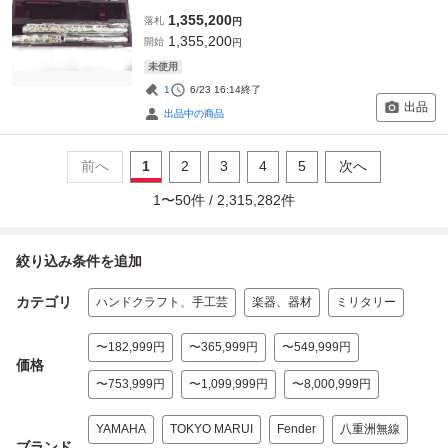
1,355,200
落札
円
1,355,200
開始
円
未使用
1
6/23 16:14
終了
出品
出品中の商品
前へ
1
2
3
4
5
次へ
1
〜
50
件 /
2,315,282
件
絞り込み条件を追加
カテゴリ
ハンドクラフト、手工芸
楽器、器材
ミリタリー
〜182,999円
〜365,999円
〜549,999円
価格
〜753,999円
〜1,099,999円
〜8,000,999円
YAMAHA
TOKYO MARUI
Fender
八重洲無線
ブランド