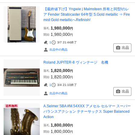
【最終値下げ】Yngwie j Malmsteen 所有と同型!のレ
ア Fender Stratocaster 64年型 S.Gold metallic ⇒ Fire
mist Gold metallicへRefinish!
1,980,000
落札
円
1,980,000
開始
円
1
3/7 21:44
終了
出品
出品中の商品
Roland JUPITER-8 ヴィンテージ 名機
1,820,000
落札
円
1,820,000
開始
円
1
3/4 21:10
終了
出品
出品中の商品
A.Selmer SBA #M.54XXX アメセル セルマー スーパー
送料無料
バランスアクション テナーサックス Super Balanced
Action
1,800,000
落札
円
1,800,000
開始
円