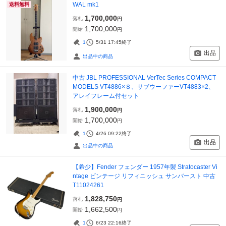
WAL mk1
送料無料
1,700,000
落札
円
1,700,000
開始
円
1
5/31 17:45
終了
出品
出品中の商品
中古 JBL PROFESSIONAL VerTec Series COMPACT
MODELS VT4886×８、サブウーファーVT4883×2、
アレイフレーム付セット
1,900,000
落札
円
1,700,000
開始
円
1
4/26 09:22
終了
出品
出品中の商品
【希少】Fender フェンダー 1957年製 Stratocaster Vi
ntage ビンテージ リフィニッシュ サンバースト 中古
T11024261
1,828,750
落札
円
1,662,500
開始
円
1
6/23 22:16
終了