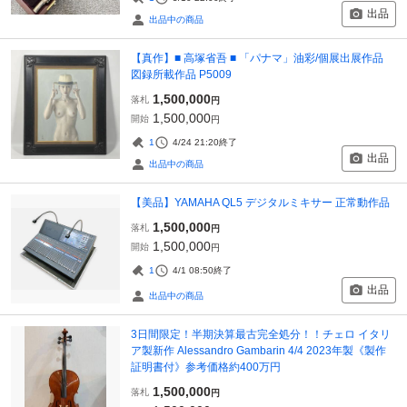
出品
出品中の商品
【真作】■ 高塚省吾 ■ 「パナマ」油彩/個展出展作品
図録所載作品 P5009
1,500,000
落札
円
1,500,000
開始
円
1
4/24 21:20
終了
出品
出品中の商品
【美品】YAMAHA QL5 デジタルミキサー 正常動作品
1,500,000
落札
円
1,500,000
開始
円
1
4/1 08:50
終了
出品
出品中の商品
3日間限定！半期決算最古完全処分！！チェロ イタリ
ア製新作 Alessandro Gambarin 4/4 2023年製《製作
証明書付》参考価格約400万円
1,500,000
落札
円