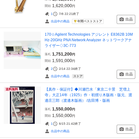
1,620,000
開始
円
1
7/6 22:21
終了
出品
年間ベストストア
出品中の商品
170☆Agilent Technologies アジレント E8362B 10M
Hz-20GHz PNA Network Analyzer ネットワークアナ
ライザー◇3C-773
1,751,200
落札
円
1,591,000
開始
円
2
2/14 22:34
終了
出品
ストア
出品中の商品
【真作・保証付】◆川瀬巴水「東京二十景 芝増上
送料無料
寺」大正14年（1925）作・初摺り木版画・版元、渡
邊庄三郎（渡邊木版画） /吉田博・版画
1,550,000
落札
円
1,550,000
開始
円
1
6/15 21:42
終了
出品
出品中の商品