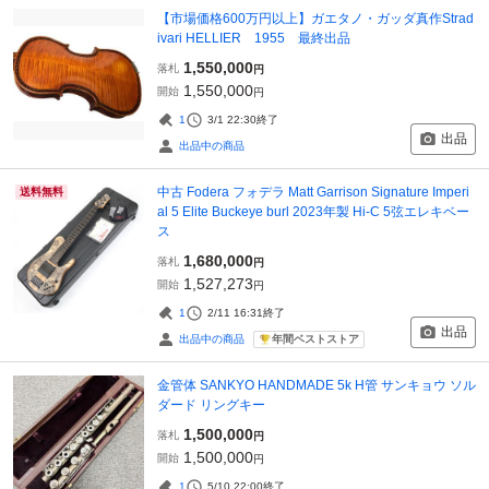
【市場価格600万円以上】ガエタノ・ガッダ真作Strad
ivari HELLIER 1955 最終出品
1,550,000
落札
円
1,550,000
開始
円
1
3/1 22:30
終了
出品
出品中の商品
中古 Fodera フォデラ Matt Garrison Signature Imperi
送料無料
al 5 Elite Buckeye burl 2023年製 Hi-C 5弦エレキベー
ス
1,680,000
落札
円
1,527,273
開始
円
1
2/11 16:31
終了
出品
年間ベストストア
出品中の商品
金管体 SANKYO HANDMADE 5k H管 サンキョウ ソル
ダード リングキー
1,500,000
落札
円
1,500,000
開始
円
1
5/10 22:00
終了