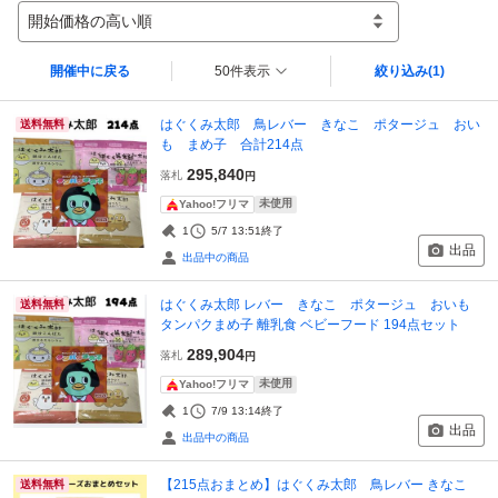
開始価格の高い順
開催中に戻る
50件表示
絞り込み
(1)
はぐくみ太郎 鳥レバー きなこ ポタージュ おい
送料無料
も まめ子 合計214点
295,840
落札
円
未使用
Yahoo!フリマ
1
5/7 13:51
終了
出品
出品中の商品
はぐくみ太郎 レバー きなこ ポタージュ おいも
送料無料
タンパクまめ子 離乳食 ベビーフード 194点セット
289,904
落札
円
未使用
Yahoo!フリマ
1
7/9 13:14
終了
出品
出品中の商品
【215点おまとめ】はぐくみ太郎 鳥レバー きなこ
送料無料