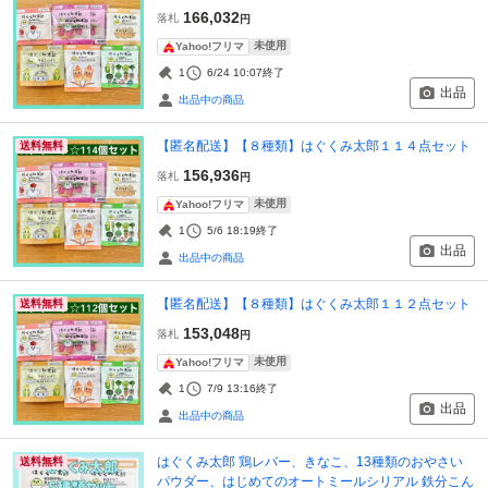
166,032
落札
円
未使用
Yahoo!フリマ
1
6/24 10:07
終了
出品
出品中の商品
【匿名配送】【８種類】はぐくみ太郎１１４点セット
送料無料
156,936
落札
円
未使用
Yahoo!フリマ
1
5/6 18:19
終了
出品
出品中の商品
【匿名配送】【８種類】はぐくみ太郎１１２点セット
送料無料
153,048
落札
円
未使用
Yahoo!フリマ
1
7/9 13:16
終了
出品
出品中の商品
はぐくみ太郎 鶏レバー、きなこ、13種類のおやさい
送料無料
パウダー、はじめてのオートミールシリアル 鉄分こん