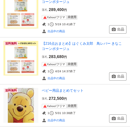
コーンポタージュ
289,400
落札
円
未使用
Yahoo!フリマ
1
5/19 10:41
終了
出品
出品中の商品
【216点おまとめ】はぐくみ太郎 鳥レバー きなこ
送料無料
コーンポタージュ
283,680
落札
円
未使用
Yahoo!フリマ
1
4/24 14:37
終了
出品
出品中の商品
ベビー用品まとめてセット
送料無料
272,500
落札
円
未使用
Yahoo!フリマ
1
5/31 10:38
終了
出品
出品中の商品