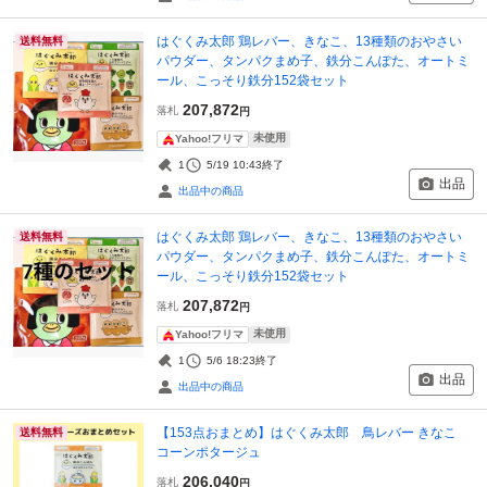
はぐくみ太郎 鶏レバー、きなこ、13種類のおやさい
送料無料
パウダー、タンパクまめ子、鉄分こんぽた、オートミ
ール、こっそり鉄分152袋セット
207,872
落札
円
未使用
Yahoo!フリマ
1
5/19 10:43
終了
出品
出品中の商品
はぐくみ太郎 鶏レバー、きなこ、13種類のおやさい
送料無料
パウダー、タンパクまめ子、鉄分こんぽた、オートミ
ール、こっそり鉄分152袋セット
207,872
落札
円
未使用
Yahoo!フリマ
1
5/6 18:23
終了
出品
出品中の商品
【153点おまとめ】はぐくみ太郎 鳥レバー きなこ
送料無料
コーンポタージュ
206,040
落札
円