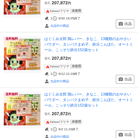
207,872
落札
円
未使用
Yahoo!フリマ
1
6/30 16:05
終了
出品
出品中の商品
はぐくみ太郎 鶏レバー、きなこ、13種類のおやさい
送料無料
パウダー、タンパクまめ子、鉄分こんぽた、オートミ
ール、こっそり鉄分152袋セット
207,872
落札
円
未使用
Yahoo!フリマ
1
6/12 12:18
終了
出品
出品中の商品
はぐくみ太郎 鶏レバー、きなこ、13種類のおやさい
送料無料
パウダー、タンパクまめ子、鉄分こんぽた、オートミ
ール、こっそり鉄分152袋セット
207,872
落札
円
未使用
Yahoo!フリマ
1
6/2 11:33
終了
出品
出品中の商品