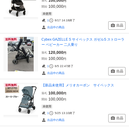
100,000
落札
円
100,000
開始
円
未使用
1
6/17 14:18
終了
出品
出品中の商品
Cybex GAZELLE S サイベックス ガゼルS ストローラ
送料無料
ー ベビーカー 二人乗り
120,000
落札
円
100,000
開始
円
1
6/5 22:47
終了
出品
出品中の商品
【新品未使用】メリオカーボン サイベックス
送料無料
100,000
落札
円
100,000
開始
円
未使用
1
5/25 13:10
終了
出品
出品中の商品