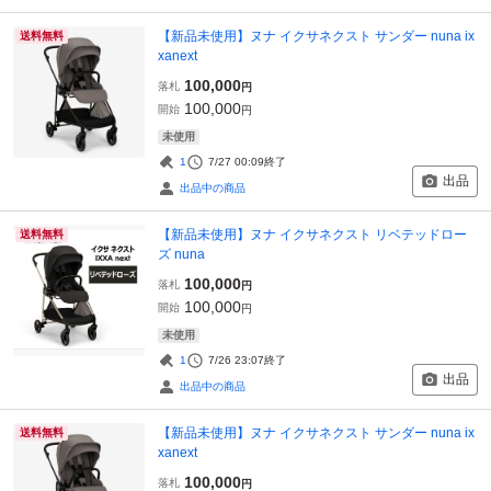
【新品未使用】ヌナ イクサネクスト サンダー nuna ix
送料無料
xanext
100,000
落札
円
100,000
開始
円
未使用
1
7/27 00:09
終了
出品
出品中の商品
【新品未使用】ヌナ イクサネクスト リベテッドロー
送料無料
ズ nuna
100,000
落札
円
100,000
開始
円
未使用
1
7/26 23:07
終了
出品
出品中の商品
【新品未使用】ヌナ イクサネクスト サンダー nuna ix
送料無料
xanext
100,000
落札
円