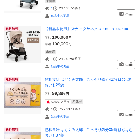
未使用
1
2/14 21:55
終了
出品
出品中の商品
【新品未使用】ヌナ イクサネクストnuna ixxanext
送料無料
100,000
落札
円
100,000
開始
円
未使用
1
2/12 07:50
終了
出品
出品中の商品
協和食研 はぐくみ太郎 こっそり鉄分42箱 はむはむ
送料無料
おいも29袋
99,396
落札
円
未使用
Yahoo!フリマ
1
7/29 23:19
終了
出品
出品中の商品
協和食研 はぐくみ太郎 こっそり鉄分35箱 はむはむ
送料無料
おいも37袋