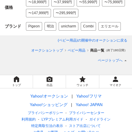
〜18,999円
〜37,999円
〜55,999円
〜75,999円
価格
〜147,999円
〜295,999円
ブランド
Pigeon
明治
unicharm
Combi
エリエール
(ベビー用品)
の開催中のオークションに戻る
オークショントップ
ベビー用品
商品一覧
（終了180日間）
ページトップへ
トップ
出品
ウォッチ
マイオク
Yahoo!オークション
Yahoo!フリマ
Yahoo!ショッピング
Yahoo! JAPAN
プライバシーポリシー
プライバシーセンター
利用規約
LYPプレミアム利用ガイド
ガイドライン
特定商取引法の表示
ストア出店について