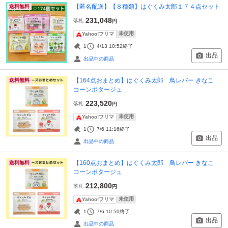
【匿名配送】【８種類】はぐくみ太郎１７４点セット
送料無料
231,048
落札
円
未使用
Yahoo!フリマ
1
4/13 10:52
終了
出品
出品中の商品
【164点おまとめ】はぐくみ太郎 鳥レバー きなこ
送料無料
コーンポタージュ
223,520
落札
円
未使用
Yahoo!フリマ
1
7/6 11:16
終了
出品
出品中の商品
【160点おまとめ】はぐくみ太郎 鳥レバー きなこ
送料無料
コーンポタージュ
212,800
落札
円
未使用
Yahoo!フリマ
1
7/6 10:50
終了
出品
出品中の商品