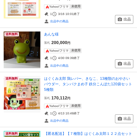
未使用
Yahoo!フリマ
1
3/16 10:01
終了
出品
出品中の商品
あんな様
送料無料
200,000
落札
円
未使用
Yahoo!フリマ
1
4/30 09:39
終了
出品
出品中の商品
はぐくみ太郎 鶏レバー、きなこ、13種類のおやさい
送料無料
パウダー、タンパクまめ子 鉄分こんぽた120袋セット
5種類
170,112
落札
円
未使用
Yahoo!フリマ
1
4/13 10:49
終了
出品
出品中の商品
【匿名配送】【７種類】はぐくみ太郎１２２点セット
送料無料