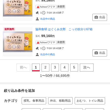
99,160
落札
円
未使用
Yahoo!フリマ
1
7/16 16:43
終了
出品
出品中の商品
協和食研 はぐくみ太郎 こっそ鉄分り67箱
送料無料
99,160
落札
円
未使用
Yahoo!フリマ
1
7/16 16:42
終了
出品
出品中の商品
前へ
1
2
3
4
5
次へ
1
〜
50
件 /
66,695
件
絞り込み条件を追加
カテゴリ
授乳、食事用品
外出、移動用品
おむつ、トイレ用品