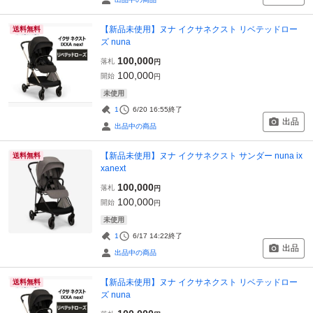
【新品未使用】ヌナ イクサネクスト リベテッドロー
送料無料
ズ nuna
100,000
落札
円
100,000
開始
円
未使用
1
6/20 16:55
終了
出品
出品中の商品
【新品未使用】ヌナ イクサネクスト サンダー nuna ix
送料無料
xanext
100,000
落札
円
100,000
開始
円
未使用
1
6/17 14:22
終了
出品
出品中の商品
【新品未使用】ヌナ イクサネクスト リベテッドロー
送料無料
ズ nuna