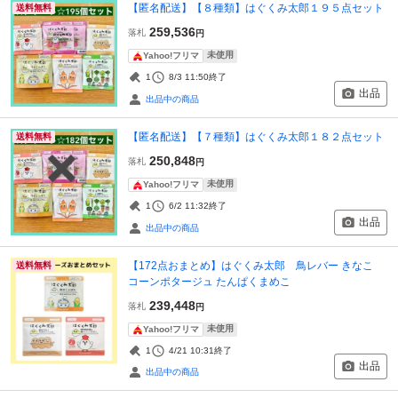
【匿名配送】【８種類】はぐくみ太郎１９５点セット
送料無料
259,536
落札
円
未使用
Yahoo!フリマ
1
8/3 11:50
終了
出品
出品中の商品
【匿名配送】【７種類】はぐくみ太郎１８２点セット
送料無料
250,848
落札
円
未使用
Yahoo!フリマ
1
6/2 11:32
終了
出品
出品中の商品
【172点おまとめ】はぐくみ太郎 鳥レバー きなこ
送料無料
コーンポタージュ たんぱくまめこ
239,448
落札
円
未使用
Yahoo!フリマ
1
4/21 10:31
終了
出品
出品中の商品