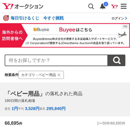
i
毎日引けるくじ 今すぐ挑戦
ログイン
検索条件
カテゴリ
：
ベビー用品
「ベビー用品」
の落札された商品
180
日間の落札相場
1
円
3,528
円
295,840
円
最安
平均
最高
66,695
1
〜
50
件/
66,695
件
件