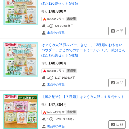
ぽた120袋セット 5種類
148,800
落札
円
未使用
Yahoo!フリマ
1
4/6 09:58
終了
出品
出品中の商品
はぐくみ太郎 鶏レバー、きなこ、13種類のおやさい
送料無料
パウダー、はじめてのオートミールシリアル 鉄分こん
ぽた120袋セット 5種類
148,800
落札
円
未使用
Yahoo!フリマ
1
3/17 10:08
終了
出品
出品中の商品
【匿名配送】【７種類】はぐくみ太郎１１５点セット
送料無料
147,864
落札
円
未使用
Yahoo!フリマ
1
3/23 09:34
終了
出品
出品中の商品