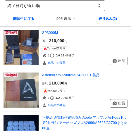
終了日時が近い順
開催中に戻る
50件表示
絞り込み
(2)
SP3000M
送料無料
210,000
落札
円
Yahoo!フリマ
1
5/6 22:46
終了
出品
出品中の商品
Astell&Kern A&ultima SP3000T 美品
送料無料
210,000
落札
円
Yahoo!フリマ
1
4/2 20:51
終了
出品
出品中の商品
正規品 通電動作確認済み Apple アップル AirPods Pro
第2世代/エアーポッズプロA2699/A2698/A2700まとめ
60点