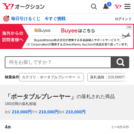
i
毎日引けるくじ 今すぐ挑戦
ログイン
検索条件
カテゴリ
：
ポータブルプレーヤー
落札価格
：
210,000円 ～ 2
「ポータブルプレーヤー」
の落札された商品
180
日間の落札相場
210,000
円
210,000
円
210,000
円
最安
平均
最高
4
1
〜
4
件/
4
件
件