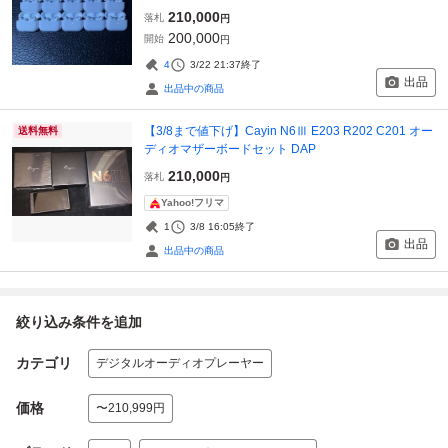
210,000
落札
円
200,000
開始
円
4
3/22 21:37
終了
出品
出品中の商品
【3/8まで値下げ】Cayin N6Ⅲ E203 R202 C201 オー
送料無料
ディオマザーボードセット DAP
210,000
落札
円
Yahoo!フリマ
1
3/8 16:05
終了
出品
出品中の商品
絞り込み条件を追加
カテゴリ
デジタルオーディオプレーヤー
価格
〜210,999円