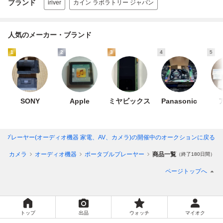
ブランド
iriver
カイン ラボラトリー ジャパン
人気のメーカー・ブランド
1
2
3
4
5
SONY
Apple
ミヤビックス
Panasonic
ルプレーヤー(オーディオ機器 家電、AV、カメラ)
の開催中のオークションに戻る
V、カメラ
オーディオ機器
ポータブルプレーヤー
商品一覧
（終了180日間）
ページトップへ
トップ
出品
ウォッチ
マイオク