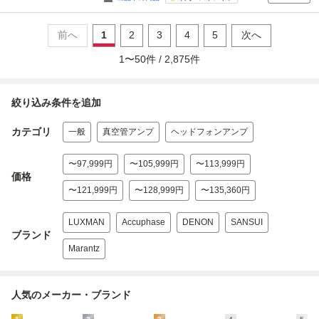
前へ
1
2
3
4
5
次へ
1
〜
50
件 /
2,875
件
絞り込み条件を追加
カテゴリ
一般
真空管アンプ
ヘッドフォンアンプ
〜97,999円
〜105,999円
〜113,999円
価格
〜121,999円
〜128,999円
〜135,360円
LUXMAN
Accuphase
DENON
SANSUI
ブランド
Marantz
人気のメーカー・ブランド