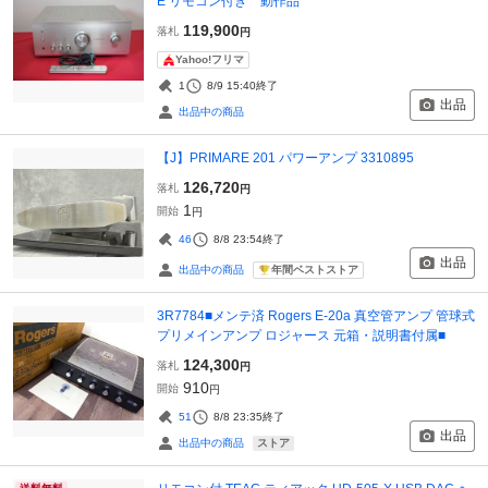
E リモコン付き 動作品
119,900
落札
円
Yahoo!フリマ
1
8/9 15:40
終了
出品
出品中の商品
【J】PRIMARE 201 パワーアンプ 3310895
126,720
落札
円
1
開始
円
46
8/8 23:54
終了
出品
年間ベストストア
出品中の商品
3R7784■メンテ済 Rogers E-20a 真空管アンプ 管球式
プリメインアンプ ロジャース 元箱・説明書付属■
124,300
落札
円
910
開始
円
51
8/8 23:35
終了
出品
ストア
出品中の商品