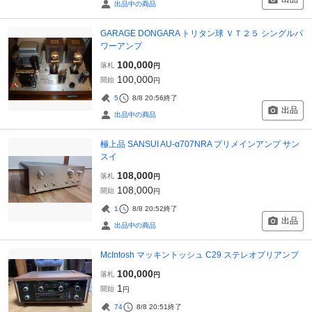
出品中の商品
GARAGE DONGARA トリタン球 ＶＴ２５ シングルパ
ワーアンプ
100,000
落札
円
100,000
開始
円
5
8/8 20:56
終了
出品
出品中の商品
極上品 SANSUI AU-α707NRA プリメインアンプ サン
スイ
108,000
落札
円
108,000
開始
円
1
8/8 20:52
終了
出品
出品中の商品
McIntosh マッキントッシュ C29 ステレオプリアンプ
100,000
落札
円
1
開始
円
74
8/8 20:51
終了