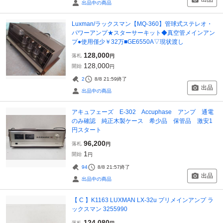
出品中の商品
Luxman/ラックスマン【MQ-360】管球式ステレオ・
パワーアンプ★スターサーキット◆真空管メインアン
プ●使用僅少￥32万■GE6550A▽現状渡し
128,000
落札
円
128,000
開始
円
2
8/8 21:59
終了
出品
出品中の商品
アキュフェーズ E-302 Accuphase アンプ 通電
のみ確認 純正木製ケース 希少品 保管品 激安1
円スタート
96,200
落札
円
1
開始
円
94
8/8 21:57
終了
出品
出品中の商品
【 C 】K1163 LUXMAN LX-32u プリメインアンプ ラ
ックスマン 3255990
124,080
落札