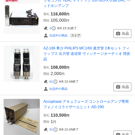
リモコン付 TEAC ティアック UD-505-X USB DAC ヘ
送料無料
ッドホンアンプ
116,600
落札
円
105,000
開始
円
2
8/8 23:31
終了
出品
ストア
出品中の商品
AZ-186 希少 PHILIPS MC1/60 真空管 2本セット フィ
リップス 出力管 送信管 ヴィンテージオーディオ 現状
品
108,000
落札
円
2,000
開始
円
61
8/8 22:49
終了
出品
出品中の商品
Accuphase アキュフェーズ コントロールアンプ専用
フォノイコライザーユニット AD-290
110,500
落札
円
1
開始
円
31
8/8 22:45
終了
出品