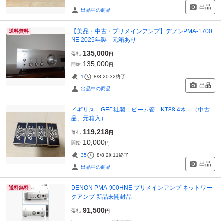
出品
出品中の商品
【美品・中古・プリメインアンプ】デノンPMA‐1700
送料無料
NE 2025年製 元箱あり
135,000
落札
円
135,000
開始
円
1
8/8 20:32
終了
出品
出品中の商品
イギリス GEC社製 ビーム管 KT88 4本 （中古
品、元箱入）
119,218
落札
円
10,000
開始
円
35
8/8 20:11
終了
出品
出品中の商品
DENON PMA-900HNE プリメインアンプ ネットワー
送料無料
クアンプ 新品未開封品
91,500
落札
円