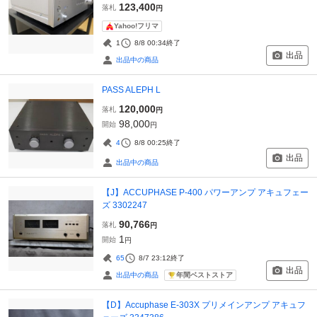
123,400
落札
円
Yahoo!フリマ
1
8/8 00:34
終了
出品
出品中の商品
PASS ALEPH L
120,000
落札
円
98,000
開始
円
4
8/8 00:25
終了
出品
出品中の商品
【J】ACCUPHASE P-400 パワーアンプ アキュフェー
ズ 3302247
90,766
落札
円
1
開始
円
65
8/7 23:12
終了
出品
年間ベストストア
出品中の商品
【D】Accuphase E-303X プリメインアンプ アキュフ