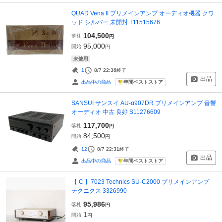
QUAD Vena II プリメインアンプ オーディオ機器 クワ
ッド シルバー 未開封 T11515676
104,500
落札
円
95,000
開始
円
未使用
1
8/7 22:36
終了
出品
年間ベストストア
出品中の商品
SANSUI サンスイ AU-α907DR プリメインアンプ 音響
オーディオ 中古 良好 S11276609
117,700
落札
円
84,500
開始
円
12
8/7 22:31
終了
出品
年間ベストストア
出品中の商品
【 C 】7023 Technics SU-C2000 プリメインアンプ
テクニクス 3326990
95,986
落札
円
1
開始
円