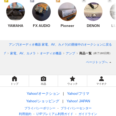
1
2
3
4
5
YAMAHA
FX AUDIO
Pioneer
DENON
L
アンプ(オーディオ機器 家電、AV、カメラ)
の開催中のオークションに戻る
ップ
家電、AV、カメラ
オーディオ機器
アンプ
商品一覧
（終了180日間）
ページトップへ
トップ
出品
ウォッチ
マイオク
Yahoo!オークション
Yahoo!フリマ
Yahoo!ショッピング
Yahoo! JAPAN
プライバシーポリシー
プライバシーセンター
利用規約
LYPプレミアム利用ガイド
ガイドライン