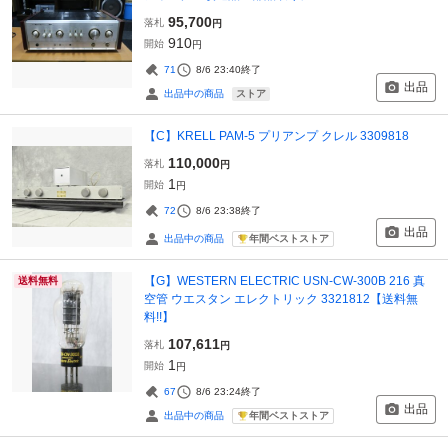
95,700
落札
円
910
開始
円
71
8/6 23:40
終了
出品
ストア
出品中の商品
【C】KRELL PAM-5 プリアンプ クレル 3309818
110,000
落札
円
1
開始
円
72
8/6 23:38
終了
出品
年間ベストストア
出品中の商品
【G】WESTERN ELECTRIC USN-CW-300B 216 真
送料無料
空管 ウエスタン エレクトリック 3321812【送料無
料!!】
107,611
落札
円
1
開始
円
67
8/6 23:24
終了
出品
年間ベストストア
出品中の商品