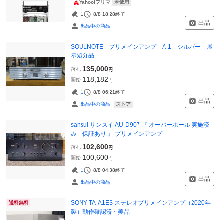
未使用
Yahoo!フリマ
1
8/8 18:28
終了
出品
出品中の商品
SOULNOTE プリメインアンプ A-1 シルバー 展
示処分品
135,000
落札
円
118,182
開始
円
1
8/8 06:21
終了
出品
ストア
出品中の商品
sansui サンスイ AU-D907 『 オーバーホール 実施済
み 保証あり 』 プリメインアンプ
102,600
落札
円
100,600
開始
円
1
8/8 04:38
終了
出品
出品中の商品
SONY TA-A1ES ステレオプリメインアンプ（2020年
送料無料
製）動作確認済・美品