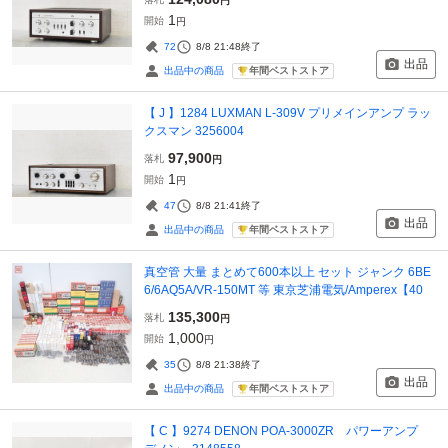
円
1
開始
円
72
8/8 21:48
終了
出品
年間ベストストア
出品中の商品
【 J 】1284 LUXMAN L-309V プリメインアンプ ラッ
クスマン 3256004
97,900
落札
円
1
開始
円
47
8/8 21:41
終了
出品
年間ベストストア
出品中の商品
真空管 大量 まとめて600本以上 セット ジャンク 6BE
6/6AQ5A/VR-150MT 等 東京芝浦電気/Amperex【40
135,300
落札
円
1,000
開始
円
35
8/8 21:38
終了
出品
年間ベストストア
出品中の商品
【 C 】9274 DENON POA-3000ZR パワーアンプ