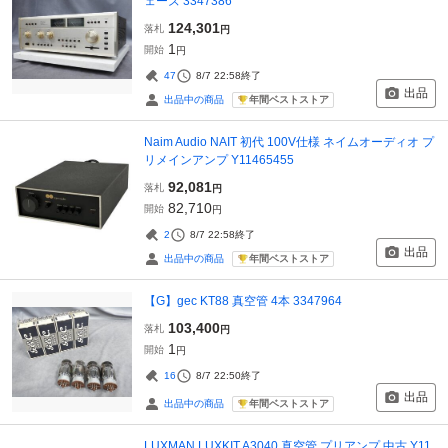
ェーズ 3347386
124,301
落札
円
1
開始
円
47
8/7 22:58
終了
出品
年間ベストストア
出品中の商品
Naim Audio NAIT 初代 100V仕様 ネイムオーディオ プ
リメインアンプ Y11465455
92,081
落札
円
82,710
開始
円
2
8/7 22:58
終了
出品
年間ベストストア
出品中の商品
【G】gec KT88 真空管 4本 3347964
103,400
落札
円
1
開始
円
16
8/7 22:50
終了
出品
年間ベストストア
出品中の商品
LUXMAN LUXKIT A3040 真空管 プリアンプ 中古 Y11