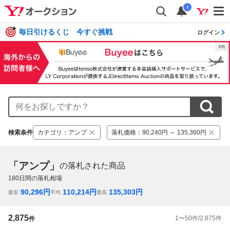
i
毎日引けるくじ 今すぐ挑戦
ログイン
検索条件
カテゴリ
：
アンプ
落札価格
：
90,240円 ～ 135,360円
「アンプ」
の落札された商品
180
日間の落札相場
90,296
円
110,214
円
135,303
円
最安
平均
最高
2,875
1
〜
50
件/
2,875
件
件