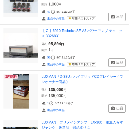
1,000
開始
円
47
8/7 21:30
終了
出品
年間ベストストア
出品中の商品
【 C 】6910 Technics SE-A3 パワーアンプ テクニク
ス 3326831
95,894
落札
円
1
開始
円
50
8/7 21:26
終了
出品
年間ベストストア
出品中の商品
LUXMAN『D-38U』ハイブリッドCDプレイヤー ( ワ
送料無料
ンオーナー商品 )
135,000
落札
円
135,000
開始
円
1
8/7 19:14
終了
出品
出品中の商品
LUXMAN プリメインアンプ LX-360 電源入らず
ジャンク 改造品 部品取りに