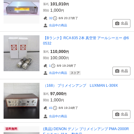
101,010
落札
円
1,000
開始
円
32
8/9 20:27
終了
出品
出品中の商品
【Bランク】RCA 835 2本 真空管 アールシーエー @6
0532
110,000
落札
円
100,000
開始
円
1
8/9 19:26
終了
出品
ストア
出品中の商品
（168） プリメインアンプ LUXMAN L-309X
97,000
落札
円
1,000
開始
円
41
8/9 19:24
終了
出品
出品中の商品
(美品) DENON デノン プリメインアンプ PMA-2000R
送料無料