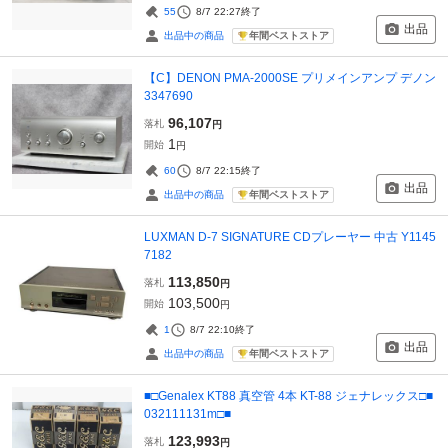
55
8/7 22:27
終了
出品
年間ベストストア
出品中の商品
【C】DENON PMA-2000SE プリメインアンプ デノン
3347690
96,107
落札
円
1
開始
円
60
8/7 22:15
終了
出品
年間ベストストア
出品中の商品
LUXMAN D-7 SIGNATURE CDプレーヤー 中古 Y1145
7182
113,850
落札
円
103,500
開始
円
1
8/7 22:10
終了
出品
年間ベストストア
出品中の商品
■□Genalex KT88 真空管 4本 KT-88 ジェナレックス□■
032111131m□■
123,993
落札
円