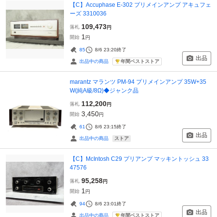
【C】Accuphase E-302 プリメインアンプ アキュフェ
ーズ 3310036
109,473
落札
円
1
開始
円
85
8/6 23:20
終了
出品
年間ベストストア
出品中の商品
marantz マランツ PM-94 プリメインアンプ 35W+35
W(純A級/8Ω)◆ジャンク品
112,200
落札
円
3,450
開始
円
61
8/6 23:15
終了
出品
ストア
出品中の商品
【C】McIntosh C29 プリアンプ マッキントッシュ 33
47576
95,258
落札
円
1
開始
円
94
8/6 23:01
終了
出品
年間ベストストア
出品中の商品