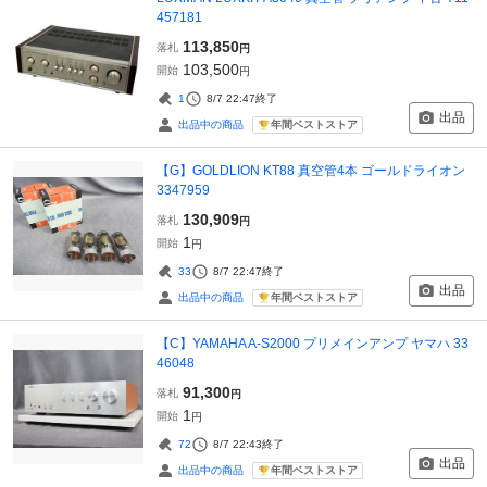
457181
113,850
落札
円
103,500
開始
円
1
8/7 22:47
終了
出品
年間ベストストア
出品中の商品
【G】GOLDLION KT88 真空管4本 ゴールドライオン
3347959
130,909
落札
円
1
開始
円
33
8/7 22:47
終了
出品
年間ベストストア
出品中の商品
【C】YAMAHA A-S2000 プリメインアンプ ヤマハ 33
46048
91,300
落札
円
1
開始
円
72
8/7 22:43
終了
出品
年間ベストストア
出品中の商品