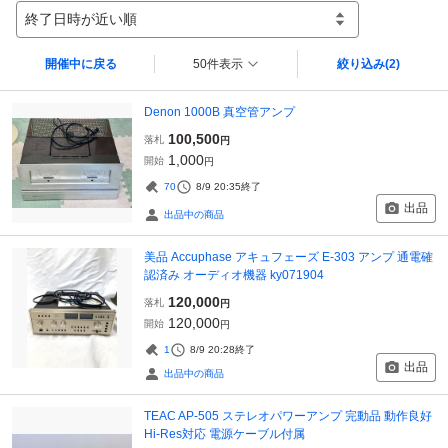
終了日時が近い順
開催中に戻る
50件表示
絞り込み
(2)
Denon 1000B 真空管アンプ
100,500
落札
円
1,000
開始
円
70
8/9 20:35
終了
出品
出品中の商品
美品 Accuphase アキュフェーズ E-303 アンプ 通電確
認済み オーディオ機器 ky071904
120,000
落札
円
120,000
開始
円
1
8/9 20:28
終了
出品
出品中の商品
TEAC AP-505 ステレオパワーアンプ 完動品 動作良好
Hi-Res対応 電源ケーブル付属