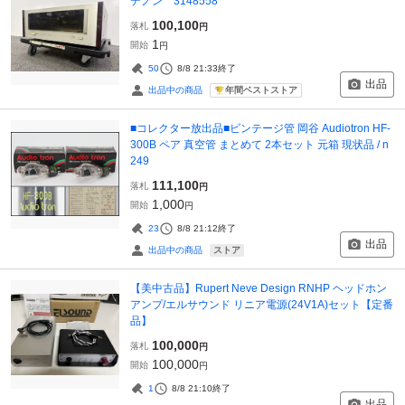
デノン 3148558
100,100
落札
円
1
開始
円
50
8/8 21:33
終了
出品
年間ベストストア
出品中の商品
■コレクター放出品■ビンテージ管 岡谷 Audiotron HF-
300B ペア 真空管 まとめて 2本セット 元箱 現状品 / n
249
111,100
落札
円
1,000
開始
円
23
8/8 21:12
終了
出品
ストア
出品中の商品
【美中古品】Rupert Neve Design RNHP ヘッドホン
アンプ/エルサウンド リニア電源(24V1A)セット【定番
品】
100,000
落札
円
100,000
開始
円
1
8/8 21:10
終了
出品