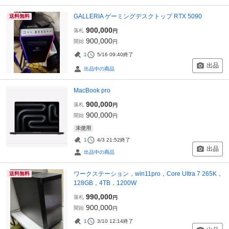
GALLERIA ゲーミングデスクトップ RTX 5090
送料無料
900,000
落札
円
900,000
開始
円
1
5/16 09:40
終了
出品
出品中の商品
MacBook pro
900,000
落札
円
900,000
開始
円
未使用
1
4/3 21:52
終了
出品
出品中の商品
ワークステーション，win11pro，Core Ultra 7 265K，
送料無料
128GB，4TB，1200W
990,000
落札
円
900,000
開始
円
1
3/10 12:14
終了