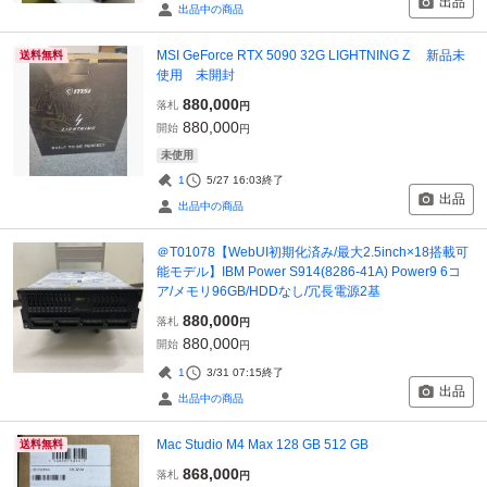
出品
出品中の商品
MSI GeForce RTX 5090 32G LIGHTNING Z 新品未
送料無料
使用 未開封
880,000
落札
円
880,000
開始
円
未使用
1
5/27 16:03
終了
出品
出品中の商品
＠T01078【WebUI初期化済み/最大2.5inch×18搭載可
能モデル】IBM Power S914(8286-41A) Power9 6コ
ア/メモリ96GB/HDDなし/冗長電源2基
880,000
落札
円
880,000
開始
円
1
3/31 07:15
終了
出品
出品中の商品
Mac Studio M4 Max 128 GB 512 GB
送料無料
868,000
落札
円