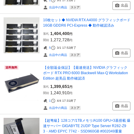
1
3/2 17:11
終了
出品
ストア
出品中の商品
10枚セット◆ NVIDIA RTX A4000 グラフィックボード
16GB GDDR6 PCI-Express ◆ 動作確認済み
1,404,400
落札
円
1,272,728
開始
円
5
3/1 17:52
終了
出品
ストア
出品中の商品
【全額返金保証】【最速発送】NVIDIA グラフィック
送料無料
ボード RTX PRO 6000 Blackwell Max-Q Workstation
Edition 超美品 動作確認済
1,399,651
落札
円
1,240,910
開始
円
1
4/4 17:31
終了
出品
ストア
出品中の商品
【超弩級】128コア/1TBメモリ/A100 GPU×3基搭載 爆
速サーバー GIGABYTE 2UDP Type Server R282-Z9
3・AMD EPYC 7742・SSD960GB #002049重量