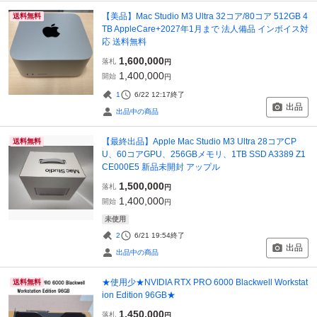
【美品】Mac Studio M3 Ultra 32コア/80コア 512GB 4
送料無料
TB AppleCare+2027年1月まで 法人備品 インボイス対
応 送料無料
1,600,000
落札
円
1,400,000
開始
円
1
6/22 12:17
終了
出品
出品中の商品
【最終出品】Apple Mac Studio M3 Ultra 28コアCP
送料無料
U、60コアGPU、256GBメモリ、1TB SSD A3389 Z1
CE000E5 新品未開封 アップル
1,500,000
落札
円
1,400,000
開始
円
未使用
2
6/21 19:54
終了
出品
出品中の商品
★使用少★NVIDIA RTX PRO 6000 Blackwell Workstat
送料無料
ion Edition 96GB★
1,450,000
落札
円