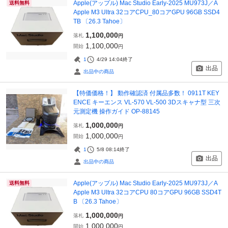
Apple(アップル) Mac Studio Early-2025 MU973J／A
送料無料
Apple M3 Ultra 32コアCPU_80コアGPU 96GB SSD4
TB 〔26.3 Tahoe〕
1,100,000
落札
円
1,100,000
開始
円
1
4/29 14:04
終了
出品
出品中の商品
【特価価格！】 動作確認済 付属品多数！ 0911T KEY
ENCE キーエンス VL-570 VL-500 3Dスキャナ型 三次
元測定機 操作ガイド OP-88145
1,000,000
落札
円
1,000,000
開始
円
1
5/8 08:14
終了
出品
出品中の商品
Apple(アップル) Mac Studio Early-2025 MU973J／A
送料無料
Apple M3 Ultra 32コアCPU 80コアGPU 96GB SSD4T
B 〔26.3 Tahoe〕
1,000,000
落札
円
1,000,000
開始
円