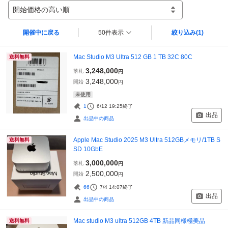
開始価格の高い順
開催中に戻る
50件表示
絞り込み
(1)
Mac Studio M3 Ultra 512 GB 1 TB 32C 80C
送料無料
3,248,000
落札
円
3,248,000
開始
円
未使用
1
6/12 19:25
終了
出品
出品中の商品
Apple Mac Studio 2025 M3 Ultra 512GBメモリ/1TB S
送料無料
SD 10GbE
3,000,000
落札
円
2,500,000
開始
円
66
7/4 14:07
終了
出品
出品中の商品
Mac studio M3 ultra 512GB 4TB 新品同様極美品
送料無料