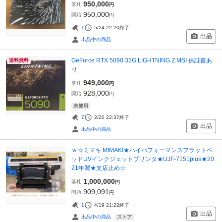
950,000
落札
円
950,000
開始
円
1
5/24 22:20
終了
出品
出品中の商品
GeForce RTX 5090 32G LIGHTNING Z MSI 保証書あ
送料無料
り
949,000
落札
円
928,000
開始
円
未使用
7
2/20 22:37
終了
出品
出品中の商品
ｗ☆ミマキ MIMAKI★ハイパフォーマンスフラットベ
ッドUVインクジェットプリンタ★UJF-7151plus★20
21年製★支店止め☆
1,000,000
落札
円
909,091
開始
円
1
4/19 21:22
終了
出品
ストア
出品中の商品