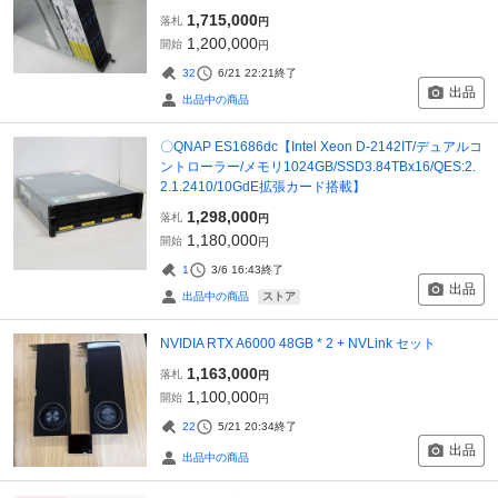
1,715,000
落札
円
1,200,000
開始
円
32
6/21 22:21
終了
出品
出品中の商品
〇QNAP ES1686dc【Intel Xeon D-2142IT/デュアルコ
ントローラー/メモリ1024GB/SSD3.84TBx16/QES:2.
2.1.2410/10GdE拡張カード搭載】
1,298,000
落札
円
1,180,000
開始
円
1
3/6 16:43
終了
出品
ストア
出品中の商品
NVIDIA RTX A6000 48GB * 2 + NVLink セット
1,163,000
落札
円
1,100,000
開始
円
22
5/21 20:34
終了
出品
出品中の商品