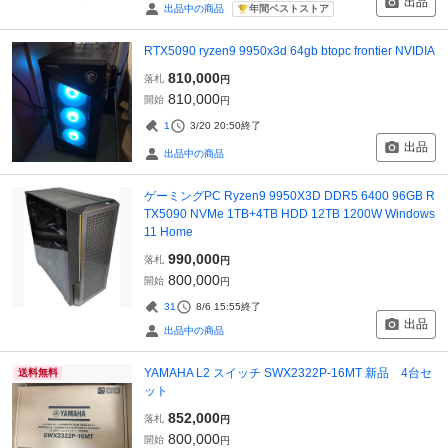
出品
年間ベストストア
出品中の商品
RTX5090 ryzen9 9950x3d 64gb btopc frontier NVIDIA
810,000
落札
円
810,000
開始
円
1
3/20 20:50
終了
出品
出品中の商品
ゲーミングPC Ryzen9 9950X3D DDR5 6400 96GB R
TX5090 NVMe 1TB+4TB HDD 12TB 1200W Windows
11 Home
990,000
落札
円
800,000
開始
円
31
8/6 15:55
終了
出品
出品中の商品
YAMAHA L2 スイッチ SWX2322P-16MT 新品 4台セ
送料無料
ット
852,000
落札
円
800,000
開始
円