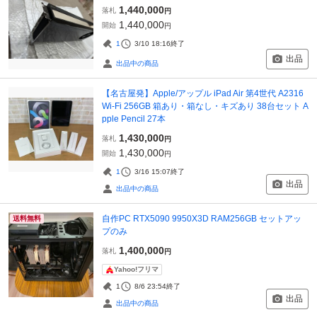
1,440,000
落札
円
1,440,000
開始
円
1
3/10 18:16
終了
出品
出品中の商品
【名古屋発】Apple/アップル iPad Air 第4世代 A2316
Wi-Fi 256GB 箱あり・箱なし・キズあり 38台セット A
pple Pencil 27本
1,430,000
落札
円
1,430,000
開始
円
1
3/16 15:07
終了
出品
出品中の商品
自作PC RTX5090 9950X3D RAM256GB セットアッ
送料無料
プのみ
1,400,000
落札
円
Yahoo!フリマ
1
8/6 23:54
終了
出品
出品中の商品