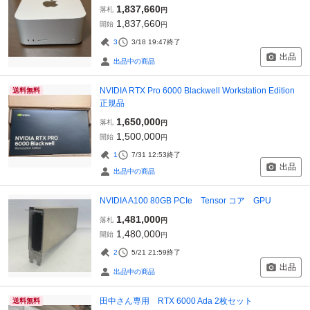
1,837,660
落札
円
1,837,660
開始
円
3
3/18 19:47
終了
出品
出品中の商品
NVIDIA RTX Pro 6000 Blackwell Workstation Edition
送料無料
正規品
1,650,000
落札
円
1,500,000
開始
円
1
7/31 12:53
終了
出品
出品中の商品
NVIDIA A100 80GB PCIe Tensor コア GPU
1,481,000
落札
円
1,480,000
開始
円
2
5/21 21:59
終了
出品
出品中の商品
田中さん専用 RTX 6000 Ada 2枚セット
送料無料