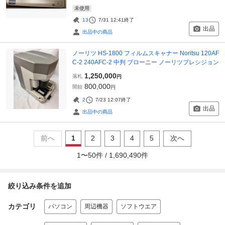
未使用
13
7/31 12:41
終了
出品
出品中の商品
ノーリツ HS-1800 フィルムスキャナー Noritsu 120AF
C-2 240AFC-2 中判 ブローニー ノーリツプレシジョン
1,250,000
落札
円
800,000
開始
円
2
7/23 12:07
終了
出品
出品中の商品
前へ
1
2
3
4
5
次へ
1
〜
50
件 /
1,690,490
件
絞り込み条件を追加
カテゴリ
パソコン
周辺機器
ソフトウエア