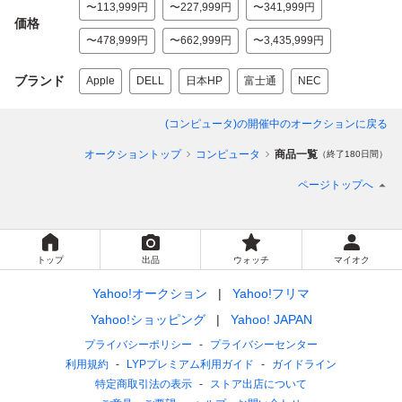
〜113,999円
〜227,999円
〜341,999円
価格
〜478,999円
〜662,999円
〜3,435,999円
ブランド
Apple
DELL
日本HP
富士通
NEC
(コンピュータ)
の開催中のオークションに戻る
オークショントップ
コンピュータ
商品一覧
（終了180日間）
ページトップへ
トップ
出品
ウォッチ
マイオク
Yahoo!オークション
Yahoo!フリマ
Yahoo!ショッピング
Yahoo! JAPAN
プライバシーポリシー
プライバシーセンター
利用規約
LYPプレミアム利用ガイド
ガイドライン
特定商取引法の表示
ストア出店について