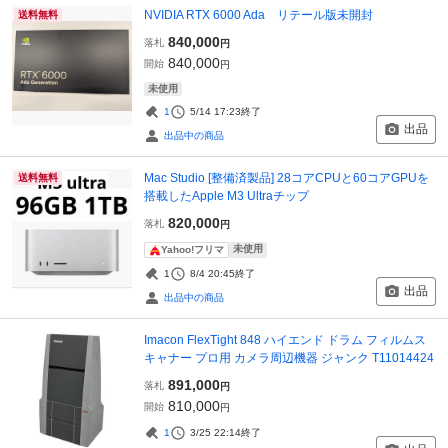
NVIDIA RTX 6000 Ada リテール版未開封
送料無料
840,000
落札
円
840,000
開始
円
未使用
1
5/14 17:23
終了
出品
出品中の商品
Mac Studio [整備済製品] 28コアCPUと60コアGPUを
送料無料
搭載したApple M3 Ultraチップ
820,000
落札
円
未使用
Yahoo!フリマ
1
8/4 20:45
終了
出品
出品中の商品
Imacon FlexTight 848 ハイエンド ドラム フィルムス
キャナー プロ用 カメラ周辺機器 ジャンク T11014424
891,000
落札
円
810,000
開始
円
1
3/25 22:14
終了