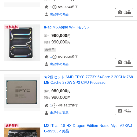
1
5/5 20:43
終了
出品
出品中の商品
iPad M5 Apple Wi-Fiモデル
送料無料
990,000
落札
円
990,000
開始
円
未使用
1
6/2 19:24
終了
出品
出品中の商品
★2個セット AMD EPYC 7773X 64Core 2.20GHz 768
MB Cache 280W SP3 CPU Processor
980,000
落札
円
980,000
開始
円
1
4/8 19:27
終了
出品
出品中の商品
MSI Titan-18-HX-Dragon-Edition-Norse-Myth-A2XWJ
送料無料
G-9950JP 美品