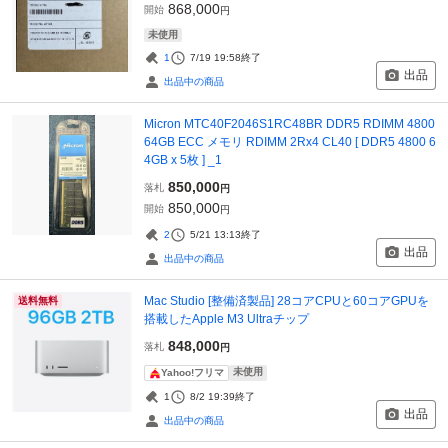
868,000
開始
円
未使用
1
7/19 19:58
終了
出品
出品中の商品
Micron MTC40F2046S1RC48BR DDR5 RDIMM 4800
64GB ECC メモリ RDIMM 2Rx4 CL40 [ DDR5 4800 6
4GB x 5枚 ] _1
850,000
落札
円
850,000
開始
円
2
5/21 13:13
終了
出品
出品中の商品
Mac Studio [整備済製品] 28コアCPUと60コアGPUを
送料無料
搭載したApple M3 Ultraチップ
848,000
落札
円
未使用
Yahoo!フリマ
1
8/2 19:39
終了
出品
出品中の商品