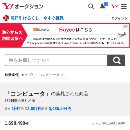
i
毎日引けるくじ 今すぐ挑戦
ログイン
検索条件
カテゴリ
：
コンピュータ
「コンピュータ」
の落札された商品
180
日間の落札相場
1
円
12,607
円
3,435,544
円
最安
平均
最高
1,690,490
1
〜
50
件/
1,690,490
件
件