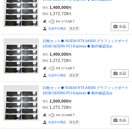
1,400,000
落札
円
1,272,728
開始
円
1
6/4 17:51
終了
出品
ストア
出品中の商品
10枚セット◆ NVIDIA RTX A4000 グラフィックボード
16GB GDDR6 PCI-Express ◆ 動作確認済み
1,400,000
落札
円
1,272,728
開始
円
1
5/9 17:21
終了
出品
ストア
出品中の商品
10枚セット◆ NVIDIA RTX A4000 グラフィックボード
16GB GDDR6 PCI-Express ◆ 動作確認済み
1,500,000
落札
円
1,272,728
開始
円
2
4/3 15:46
終了
出品
ストア
出品中の商品