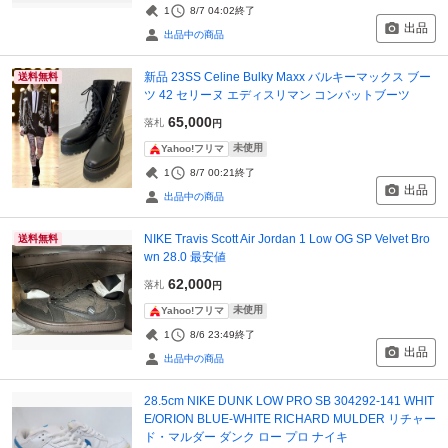
1
8/7 04:02
終了
出品
出品中の商品
新品 23SS Celine Bulky Maxx バルキーマックス ブー
送料無料
ツ 42 セリーヌ エディスリマン コンバットブーツ
65,000
落札
円
未使用
Yahoo!フリマ
1
8/7 00:21
終了
出品
出品中の商品
NIKE Travis Scott Air Jordan 1 Low OG SP Velvet Bro
送料無料
wn 28.0 最安値
62,000
落札
円
未使用
Yahoo!フリマ
1
8/6 23:49
終了
出品
出品中の商品
28.5cm NIKE DUNK LOW PRO SB 304292-141 WHIT
E/ORION BLUE-WHITE RICHARD MULDER リチャー
ド・マルダー ダンク ロー プロ ナイキ