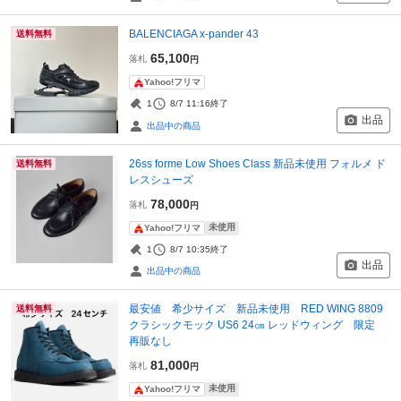
BALENCIAGA x-pander 43
送料無料
65,100
落札
円
Yahoo!フリマ
1
8/7 11:16
終了
出品
出品中の商品
26ss forme Low Shoes Class 新品未使用 フォルメ ド
送料無料
レスシューズ
78,000
落札
円
未使用
Yahoo!フリマ
1
8/7 10:35
終了
出品
出品中の商品
最安値 希少サイズ 新品未使用 RED WING 8809
送料無料
クラシックモック US6 24㎝ レッドウィング 限定
再販なし
81,000
落札
円
未使用
Yahoo!フリマ