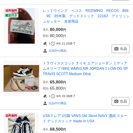
レッドウイング ペコス REDWING PECOS 866
送料無料
鑑定付き
9E 85年製 デッドストック 22182 アイリッシ
ュセッター 未使用品
80,000
落札
円
80,000
開始
円
1
8/6 21:00
終了
出品
出品中の商品
トラヴィススコット ナイキ エアジョーダン ミディア
ムオリーブ NIKE WMNS AIR JORDAN 1 LOW OG SP
TRAVIS SCOTT Medium Olive
65,800
落札
円
65,800
開始
円
1
8/6 20:38
終了
出品
出品中の商品
US8.5 レア US製 VANS Old Skool NAVY 濃紺 スエー
送料無料
ド デッドストック made in USA
68,500
落札
円