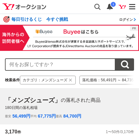
i
毎日引けるくじ 今すぐ挑戦
ログイン
検索条件
カテゴリ
：
メンズシューズ
落札価格
：
56,491円 ～ 84,735円
「メンズシューズ」
の落札された商品
180
日間の落札相場
56,499
円
67,775
円
84,700
円
最安
平均
最高
3,170
1
〜
50
件/
3,170
件
件