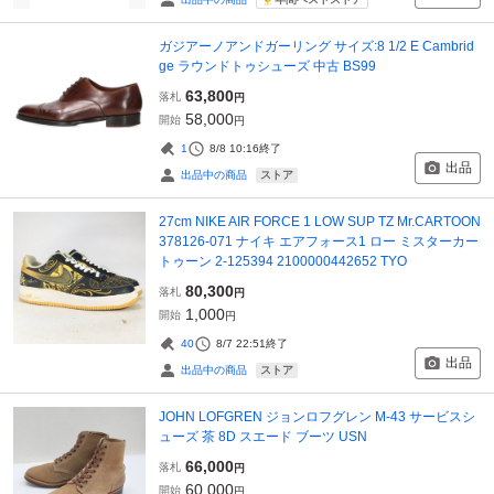
ガジアーノアンドガーリング サイズ:8 1/2 E Cambrid
ge ラウンドトゥシューズ 中古 BS99
63,800
落札
円
58,000
開始
円
1
8/8 10:16
終了
出品
ストア
出品中の商品
27cm NIKE AIR FORCE 1 LOW SUP TZ Mr.CARTOON
378126-071 ナイキ エアフォース1 ロー ミスターカー
トゥーン 2-125394 2100000442652 TYO
80,300
落札
円
1,000
開始
円
40
8/7 22:51
終了
出品
ストア
出品中の商品
JOHN LOFGREN ジョンロフグレン M-43 サービスシ
ューズ 茶 8D スエード ブーツ USN
66,000
落札
円
60,000
開始
円