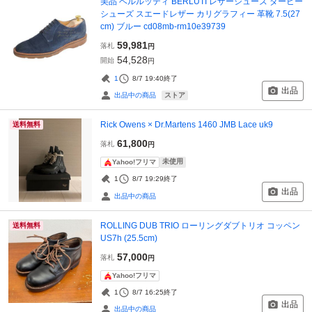
美品 ベルルッティ BERLUTI レザーシューズ ダービー
シューズ スエードレザー カリグラフィー 革靴 7.5(27
cm) ブルー cd08mb-rm10e39739
59,981
落札
円
54,528
開始
円
1
8/7 19:40
終了
出品
ストア
出品中の商品
Rick Owens × Dr.Martens 1460 JMB Lace uk9
送料無料
61,800
落札
円
未使用
Yahoo!フリマ
1
8/7 19:29
終了
出品
出品中の商品
ROLLING DUB TRIO ローリングダブトリオ コッペン
送料無料
US7h (25.5cm)
57,000
落札
円
Yahoo!フリマ
1
8/7 16:25
終了
出品
出品中の商品