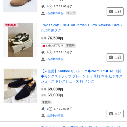
1
8/7 22:03
終了
出品
ストア
出品中の商品
Travis Scott × NIKE Air Jordan 1 Low Reverse Olive 2
送料無料
7.5cm 黒タグ
76,500
落札
円
未使用
Yahoo!フリマ
1
8/7 21:15
終了
出品
出品中の商品
【未使用】Santoni サントーニ◆26cm 7.5◆ITALY製
◆モンクストラップ プレーントゥ 革靴 本革 ビジネス
シューズ ドレスシューズ 靴 メンズ
69,000
落札
円
69,000
開始
円
未使用
1
8/7 19:59
終了
出品
出品中の商品