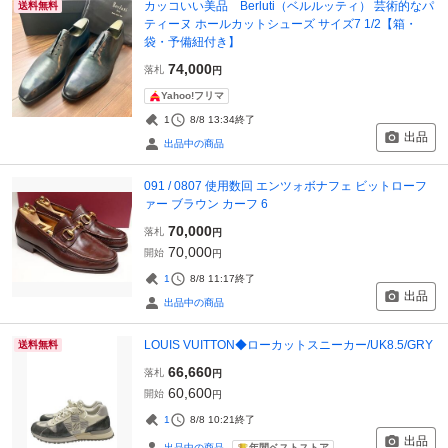
カッコいい美品 Berluti（ベルルッティ） 芸術的なパ
送料無料
ティーヌ ホールカットシューズ サイズ7 1/2【箱・
袋・予備紐付き】
74,000
落札
円
Yahoo!フリマ
1
8/8 13:34
終了
出品
出品中の商品
091 / 0807 使用数回 エンツォボナフェ ビットローフ
ァー ブラウン カーフ 6
70,000
落札
円
70,000
開始
円
1
8/8 11:17
終了
出品
出品中の商品
LOUIS VUITTON◆ローカットスニーカー/UK8.5/GRY
送料無料
66,660
落札
円
60,600
開始
円
1
8/8 10:21
終了
出品
年間ベストストア
出品中の商品