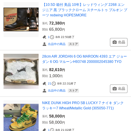
【10.5D 箱付 美品 10年】レッドウィング 2268 エン
ジニア 黒 ブラッククローム スチールトゥ プルオン ブ
ーツ redwing HOPESMORE
72,380
落札
円
65,800
開始
円
1
8/8 22:50
終了
出品
ストア
出品中の商品
28cm AIR JORDAN 6 OG MAROON 4393 エア ジョー
ダン 6 OG マルーンH93748 2000002045380 TYO
82,610
落札
円
1,000
開始
円
21
8/8 22:31
終了
出品
ストア
出品中の商品
NIKE DUNK HIGH PRO SB LUCKY 7 ナイキ ダンク
ラッキー7 Wheat/Metallic Gold (305050-771)
58,000
落札
円
58,000
開始
円
1
8/8 21:02
終了