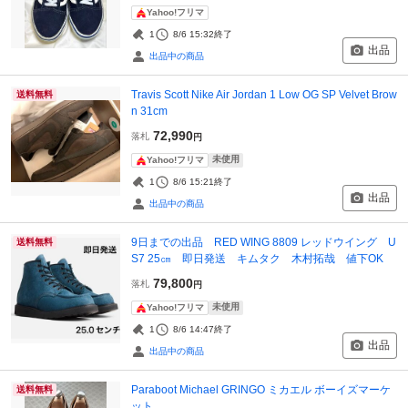
Yahoo!フリマ
1
8/6 15:32
終了
出品
出品中の商品
Travis Scott Nike Air Jordan 1 Low OG SP Velvet Brow
送料無料
n 31cm
72,990
落札
円
未使用
Yahoo!フリマ
1
8/6 15:21
終了
出品
出品中の商品
9日までの出品 RED WING 8809 レッドウイング U
送料無料
S7 25㎝ 即日発送 キムタク 木村拓哉 値下OK
79,800
落札
円
未使用
Yahoo!フリマ
1
8/6 14:47
終了
出品
出品中の商品
Paraboot Michael GRINGO ミカエル ボーイズマーケ
送料無料
ット