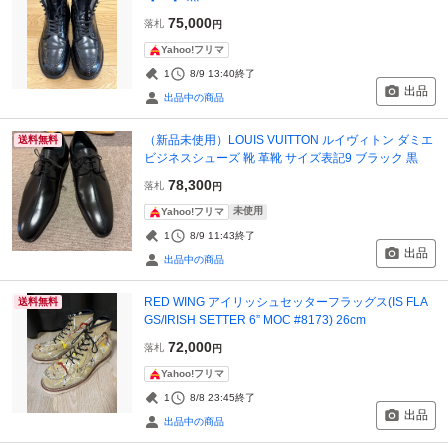
75,000
落札
円
Yahoo!フリマ
1
8/9 13:40
終了
出品
出品中の商品
（新品未使用）LOUIS VUITTON ルイヴィトン ダミエ
送料無料
ビジネスシューズ 靴 革靴 サイズ表記9 ブラック 黒
78,300
落札
円
未使用
Yahoo!フリマ
1
8/9 11:43
終了
出品
出品中の商品
RED WING アイリッシュセッターフラッグス(IS FLA
送料無料
GS/IRISH SETTER 6” MOC #8173) 26cm
72,000
落札
円
Yahoo!フリマ
1
8/8 23:45
終了
出品
出品中の商品