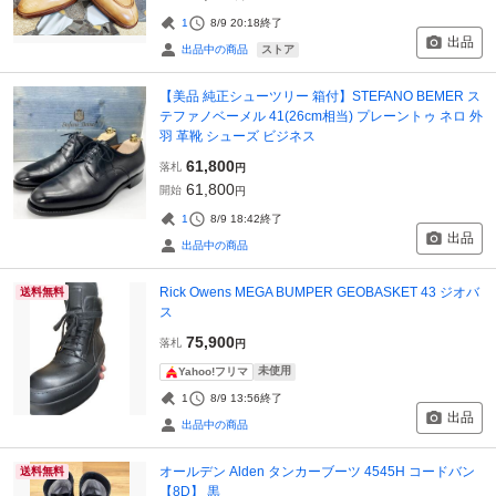
1
8/9 20:18
終了
出品
ストア
出品中の商品
【美品 純正シューツリー 箱付】STEFANO BEMER ス
テファノベーメル 41(26cm相当) プレーントゥ ネロ 外
羽 革靴 シューズ ビジネス
61,800
落札
円
61,800
開始
円
1
8/9 18:42
終了
出品
出品中の商品
Rick Owens MEGA BUMPER GEOBASKET 43 ジオバ
送料無料
ス
75,900
落札
円
未使用
Yahoo!フリマ
1
8/9 13:56
終了
出品
出品中の商品
オールデン Alden タンカーブーツ 4545H コードバン
送料無料
【8D】 黒