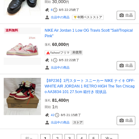
30,000
開始
円
6
8/5 22:25
終了
出品
年間ベストストア
出品中の商品
NIKE Air Jordan 1 Low OG Travis Scott "Sail/Tropical
送料無料
Pink"
60,000
落札
円
未使用
Yahoo!フリマ
1
8/5 22:22
終了
出品
出品中の商品
【8P236】1円スタート スニーカー NIKE ナイキ OFF-
WHITE AIR JORDAN 1 RETRO HIGH The Ten Chicag
o AA3834-101 27.5cm 箱付き 現状品
81,400
落札
円
1
開始
円
42
8/5 21:15
終了
出品
ストア
出品中の商品
前へ
1
2
3
4
5
次へ