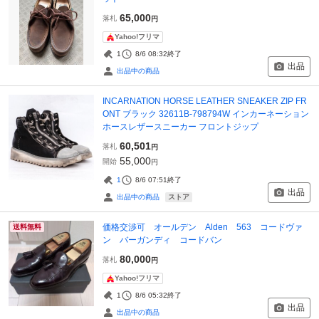
65,000
落札
円
Yahoo!フリマ
1
8/6 08:32
終了
出品
出品中の商品
INCARNATION HORSE LEATHER SNEAKER ZIP FR
ONT ブラック 32611B-798794W インカーネーション
ホースレザースニーカー フロントジップ
60,501
落札
円
55,000
開始
円
1
8/6 07:51
終了
出品
ストア
出品中の商品
価格交渉可 オールデン Alden 563 コードヴァ
送料無料
ン バーガンディ コードバン
80,000
落札
円
Yahoo!フリマ
1
8/6 05:32
終了
出品
出品中の商品