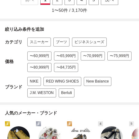
1
〜
50
件 /
3,170
件
絞り込み条件を追加
カテゴリ
スニーカー
ブーツ
ビジネスシューズ
〜60,999円
〜65,999円
〜70,999円
〜75,999円
価格
〜80,999円
〜84,735円
NIKE
RED WING SHOES
New Balance
ブランド
J.M. WESTON
Berluti
人気のメーカー・ブランド
1
2
3
4
5