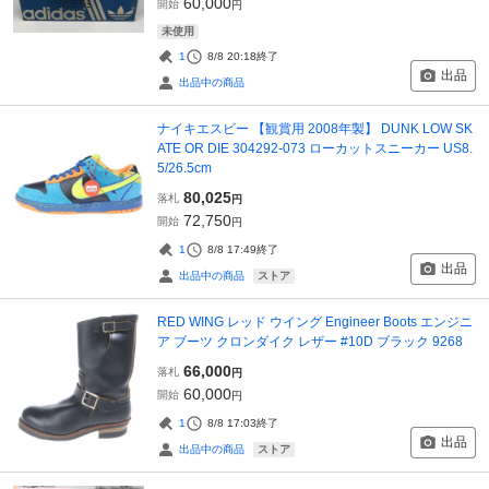
60,000
開始
円
未使用
1
8/8 20:18
終了
出品
出品中の商品
ナイキエスビー 【観賞用 2008年製】 DUNK LOW SK
ATE OR DIE 304292-073 ローカットスニーカー US8.
5/26.5cm
80,025
落札
円
72,750
開始
円
1
8/8 17:49
終了
出品
ストア
出品中の商品
RED WING レッド ウイング Engineer Boots エンジニ
ア ブーツ クロンダイク レザー #10D ブラック 9268
66,000
落札
円
60,000
開始
円
1
8/8 17:03
終了
出品
ストア
出品中の商品