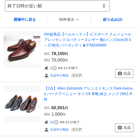
終了日時が近い順
開催中に戻る
50件表示
絞り込み
(2)
HH超美品【ベルルッティ】ビスポーク スムジュール
アレッサンドロパティーヌレザー 靴(メンズ)size26.5
～27相当 バーガンディ★37MZA8989
78,100
落札
円
70,000
開始
円
2
8/9 21:37
終了
出品
ストア
出品中の商品
【2点】Allen Edmonds アレンエドモンズ Park Avenu
e パークアベニュー サイズ8 革靴 紳士 メンズ 2961-R
M
60,501
落札
円
1,000
開始
円
20
8/9 21:27
終了
出品
ストア
出品中の商品