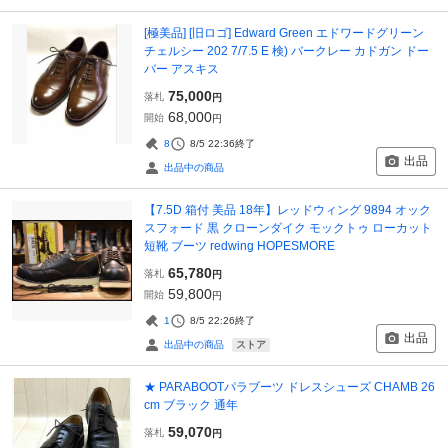
[極美品] [旧ロゴ] Edward Green エドワードグリーン
チェルシー 202 7/7.5 E 検) バークレー カドガン ドー
バー アスキス
75,000
落札
円
68,000
開始
円
8
8/5 22:36
終了
出品
出品中の商品
【7.5D 箱付 美品 18年】レッドウィング 9894 オック
スフォード 黒 クローンダイク モックトゥ ローカット
短靴 ブーツ redwing HOPESMORE
65,780
落札
円
59,800
開始
円
1
8/5 22:26
終了
出品
ストア
出品中の商品
★ PARABOOTパラブーツ ドレスシューズ CHAMB 26
cm ブラック 通年
59,070
落札
円