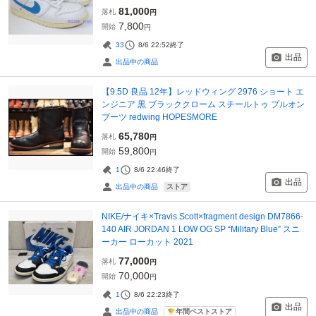
81,000
落札
円
7,800
開始
円
33
8/6 22:52
終了
出品
出品中の商品
【9.5D 良品 12年】レッドウィング 2976 ショート エ
ンジニア 黒 ブラッククローム スチールトゥ プルオン
ブーツ redwing HOPESMORE
65,780
落札
円
59,800
開始
円
1
8/6 22:46
終了
出品
ストア
出品中の商品
NIKE/ナイキ×Travis Scott×fragment design DM7866-
140 AIR JORDAN 1 LOW OG SP “Military Blue” スニ
ーカー ローカット 2021
77,000
落札
円
70,000
開始
円
1
8/6 22:23
終了
出品
年間ベストストア
出品中の商品