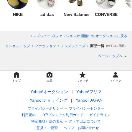
NIKE
adidas
New Balance
CONVERSE
メンズシューズ(ファッション)
の開催中のオークションに戻る
オークショントップ
ファッション
メンズシューズ
商品一覧
（終了180日間）
ページトップへ
トップ
出品
ウォッチ
マイオク
Yahoo!オークション
Yahoo!フリマ
Yahoo!ショッピング
Yahoo! JAPAN
プライバシーポリシー
プライバシーセンター
利用規約
LYPプレミアム利用ガイド
ガイドライン
特定商取引法の表示
ストア出店について
ご意見・ご要望
ヘルプ・お問い合わせ