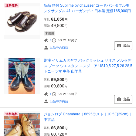
新品 箱付 Sublime by chausser コードバン ダブルモ
送料無料
ンクサンダル 41 バーガンディ 日本製 定価165,000円
61,050
落札
円
49,800
開始
円
未使用
8
8/9 21:18
終了
出品
出品中の商品
別注 イサムカタヤマ バックラッシュ リオス メルセデ
ス ブーツ ウエスタン エンジニア US10,5 27,5 28 28,5
トニーラマ 牛革 山羊革
69,800
落札
円
69,800
開始
円
1
8/9 21:09
終了
出品
出品中の商品
ジョンロブ Chambord｜8695ラスト｜10.5E(29cm)｜
送料無料
中古品
66,800
落札
円
60,728
開始
円