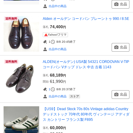
出品
出品中の商品
Alden オールデン コードバン プレーントゥ 990 / 8.5E
送料無料
74,400
落札
円
Yahoo!フリマ
1
8/8 20:45
終了
出品
出品中の商品
ALDEN(オールデン) USA製 54321 CORDOVAN V-TIP
送料無料
コードバン Vチップ ドレス 中古 古着 1143
68,189
落札
円
61,990
開始
円
1
8/8 20:37
終了
出品
ストア
出品中の商品
【US9】Dead Stock 70s 80s Vintage adidas Country
デッドストック 70年代 80年代 ヴィンテージ アディダ
ス カントリー フランス製 F895
60,000
落札
円