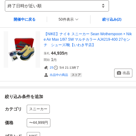
終了日時が近い順
開催中に戻る
50件表示
絞り込み
(2)
【NIKE】ナイキ スニーカー Sean Wotherspoon × Nik
e Air Max 1/97 SW マルチカラー AJ4219-400 27セン
チ シューズ/靴【いわき平店】
44,935
落札
円
1
開始
円
25
5/4 21:13
終了
出品
ストア
出品中の商品
絞り込み条件を追加
カテゴリ
スニーカー
価格
〜44,999円