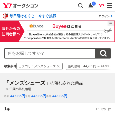
i
毎日引けるくじ 今すぐ挑戦
ログイン
検索条件
カテゴリ
：
メンズシューズ
落札価格
：
44,935円 ～ 44,935円
「メンズシューズ」
の落札された商品
180
日間の落札相場
44,935
円
44,935
円
44,935
円
最安
平均
最高
1
1
〜
1
件/
1
件
件