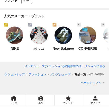
ブランド
NIKE
人気のメーカー・ブランド
1
2
3
4
5
NIKE
adidas
New Balance
CONVERSE
メンズシューズ(ファッション)
の開催中のオークションに戻る
オークショントップ
ファッション
メンズシューズ
商品一覧
（終了180日間）
ページトップへ
トップ
出品
ウォッチ
マイオク