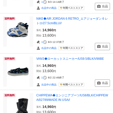
1
8/3 14:14
終了
出品
年間ベストストア
出品中の商品
NIKE◆AIR JORDAN 6 RETRO_エアジョーダン 6 レ
送料無料
トロ/27.5cm/BLU//
14,960
落札
円
13,600
開始
円
1
8/3 12:37
終了
出品
年間ベストストア
出品中の商品
VANS◆ローカットスニーカー/US9.5/BLK/V98BE
送料無料
14,960
落札
円
13,600
開始
円
1
8/2 22:46
終了
出品
年間ベストストア
出品中の商品
CHIPPEWA◆エンジニアブーツ/US8/BLK/CHIPPEW
送料無料
A/02789/MADE IN USA//
14,960
落札
円
13,600
開始
円