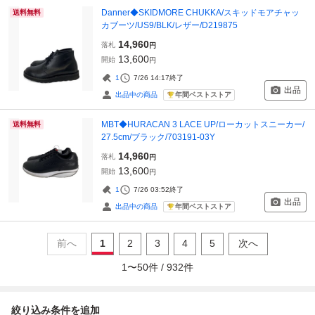
Danner◆SKIDMORE CHUKKA/スキッドモアチャッ
送料無料
カブーツ/US9/BLK/レザー/D219875
14,960
落札
円
13,600
開始
円
1
7/26 14:17
終了
出品
年間ベストストア
出品中の商品
MBT◆HURACAN 3 LACE UP/ローカットスニーカー/
送料無料
27.5cm/ブラック/703191-03Y
14,960
落札
円
13,600
開始
円
1
7/26 03:52
終了
出品
年間ベストストア
出品中の商品
前へ
1
2
3
4
5
次へ
1
〜
50
件 /
932
件
絞り込み条件を追加