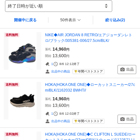
終了日時が近い順
開催中に戻る
50件表示
絞り込み
(2)
NIKE◆AIR JORDAN 8 RETRO/エアジョーダンレト
送料無料
ロ/ブラック/305381-006/27.5cm/BLK/
14,960
落札
円
13,600
開始
円
1
8/6 12:12
終了
出品
年間ベストストア
出品中の商品
HOKA(HOKA ONE ONE)◆ローカットスニーカー/27c
送料無料
m/BLK/1162032 BWHT//
14,960
落札
円
13,600
開始
円
1
8/6 12:02
終了
出品
年間ベストストア
出品中の商品
HOKA(HOKA ONE ONE)◆C CLIFTON L SUEDE/ロー
送料無料
カットスニーカー/27cm/GRY/スウェード/1122571 LL