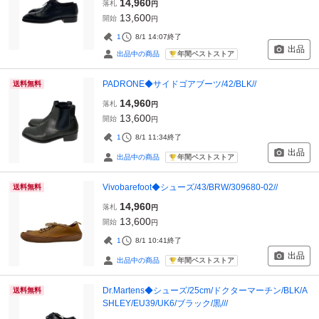
14,960
落札
円
13,600
開始
円
1
8/1 14:07
終了
出品
年間ベストストア
出品中の商品
PADRONE◆サイドゴアブーツ/42/BLK//
送料無料
14,960
落札
円
13,600
開始
円
1
8/1 11:34
終了
出品
年間ベストストア
出品中の商品
Vivobarefoot◆シューズ/43/BRW/309680-02//
送料無料
14,960
落札
円
13,600
開始
円
1
8/1 10:41
終了
出品
年間ベストストア
出品中の商品
Dr.Martens◆シューズ/25cm/ドクターマーチン/BLK/A
送料無料
SHLEY/EU39/UK6/ブラック/黒///