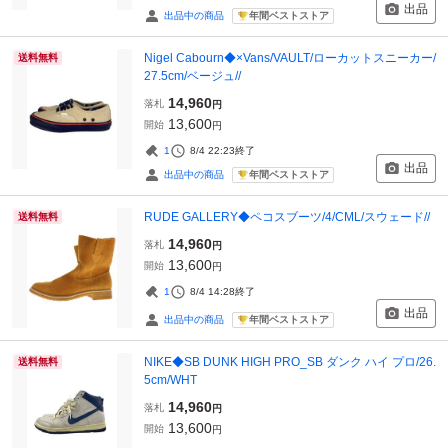
出品
年間ベストストア
出品中の商品
Nigel Cabourn◆×Vans/VAULT/ローカットスニーカー/
送料無料
27.5cm/ベージュ//
14,960
落札
円
13,600
開始
円
1
8/4 22:23
終了
出品
年間ベストストア
出品中の商品
RUDE GALLERY◆ペコスブーツ/4/CML/スウェード//
送料無料
14,960
落札
円
13,600
開始
円
1
8/4 14:28
終了
出品
年間ベストストア
出品中の商品
NIKE◆SB DUNK HIGH PRO_SB ダンク ハイ プロ/26.
送料無料
5cm/WHT
14,960
落札
円
13,600
開始
円