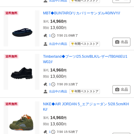
年間ベストストア
出品中の商品
MBT◆BUNTARO/リカバリーサンダル/40/NVY//
送料無料
14,960
落札
円
13,600
開始
円
1
7/30 21:09
終了
出品
年間ベストストア
出品中の商品
Timberland◆ブーツ/25.5cm/BLK/レザー/TB0A6EU1
送料無料
W02//
14,960
落札
円
13,600
開始
円
1
7/30 20:12
終了
出品
年間ベストストア
出品中の商品
NIKE◆AIR JORDAN 5_エアジョーダン 5/28.5cm/KH
送料無料
K//
14,960
落札
円
13,600
開始
円
1
7/30 15:52
終了