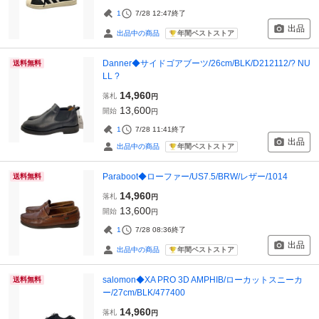
1
7/28 12:47
終了
出品
年間ベストストア
出品中の商品
Danner◆サイドゴアブーツ/26cm/BLK/D212112/? NU
送料無料
LL ?
14,960
落札
円
13,600
開始
円
1
7/28 11:41
終了
出品
年間ベストストア
出品中の商品
Paraboot◆ローファー/US7.5/BRW/レザー/1014
送料無料
14,960
落札
円
13,600
開始
円
1
7/28 08:36
終了
出品
年間ベストストア
出品中の商品
salomon◆XA PRO 3D AMPHIB/ローカットスニーカ
送料無料
ー/27cm/BLK/477400
14,960
落札
円