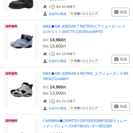
1
8/2 20:39
終了
出品
年間ベストストア
出品中の商品
NIKE◆AIR JORDAN 7 RETRO/エアジョーダンレト
送料無料
ロ/ホワイト/304775-135/30cm/WHT//
14,960
落札
円
13,600
開始
円
1
8/1 22:05
終了
出品
年間ベストストア
出品中の商品
NIKE◆AIR JORDAN 6 RETRO_エアジョーダン 6 RE
送料無料
TRO/27cm/WHT
14,960
落札
円
13,600
開始
円
1
8/1 21:11
終了
出品
年間ベストストア
出品中の商品
CARMINA◆ZAPATOS OXFORD/SIMPSON/ストレー
送料無料
トチップシューズ/UK7/BLK/レザー/80236//