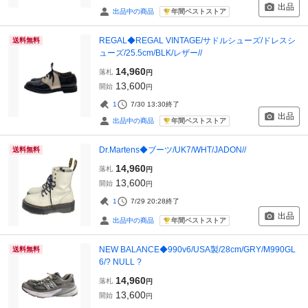
出品
年間ベストストア
出品中の商品
REGAL◆REGAL VINTAGE/サドルシューズ/ドレスシ
送料無料
ューズ/25.5cm/BLK/レザー//
14,960
落札
円
13,600
開始
円
1
7/30 13:30
終了
出品
年間ベストストア
出品中の商品
Dr.Martens◆ブーツ/UK7/WHT/JADON//
送料無料
14,960
落札
円
13,600
開始
円
1
7/29 20:28
終了
出品
年間ベストストア
出品中の商品
NEW BALANCE◆990v6/USA製/28cm/GRY/M990GL
送料無料
6/? NULL ?
14,960
落札
円
13,600
開始
円