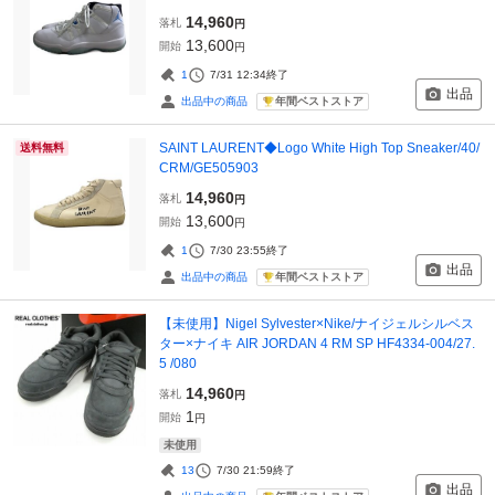
14,960
落札
円
13,600
開始
円
1
7/31 12:34
終了
出品
年間ベストストア
出品中の商品
SAINT LAURENT◆Logo White High Top Sneaker/40/
送料無料
CRM/GE505903
14,960
落札
円
13,600
開始
円
1
7/30 23:55
終了
出品
年間ベストストア
出品中の商品
【未使用】Nigel Sylvester×Nike/ナイジェルシルベス
ター×ナイキ AIR JORDAN 4 RM SP HF4334-004/27.
5 /080
14,960
落札
円
1
開始
円
未使用
13
7/30 21:59
終了
出品