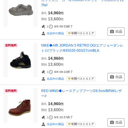
TN//
14,960
落札
円
13,600
開始
円
1
8/6 09:53
終了
出品
年間ベストストア
出品中の商品
NIKE◆AIR JORDAN 5 RETRO OG/エアジョーダンレ
送料無料
トロ/ブラック/845035-003/27cm/BLK
14,960
落札
円
13,600
開始
円
1
8/6 08:22
終了
出品
年間ベストストア
出品中の商品
RED WING◆レースアップブーツ/26.5cm/BRW/レザ
送料無料
ー//
14,960
落札
円
13,600
開始
円
1
8/5 20:57
終了
出品
年間ベストストア
出品中の商品