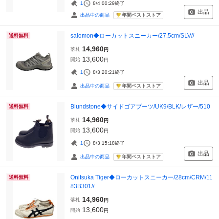
1
8/4 00:29
終了
出品
年間ベストストア
出品中の商品
salomon◆ローカットスニーカー/27.5cm/SLV//
送料無料
14,960
落札
円
13,600
開始
円
1
8/3 20:21
終了
出品
年間ベストストア
出品中の商品
Blundstone◆サイドゴアブーツ/UK9/BLK/レザー/510
送料無料
14,960
落札
円
13,600
開始
円
1
8/3 15:18
終了
出品
年間ベストストア
出品中の商品
Onitsuka Tiger◆ローカットスニーカー/28cm/CRM/11
送料無料
83B301//
14,960
落札
円
13,600
開始
円