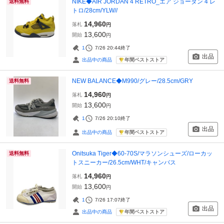
NIKE◆AIR JORDAN 4 RETRO_エア ジョーダン 4 レ
送料無料
トロ/28cm/YLW//
14,960
落札
円
13,600
開始
円
1
7/26 20:44
終了
出品
年間ベストストア
出品中の商品
NEW BALANCE◆M990/グレー/28.5cm/GRY
送料無料
14,960
落札
円
13,600
開始
円
1
7/26 20:10
終了
出品
年間ベストストア
出品中の商品
Onitsuka Tiger◆60-70S/マラソンシューズ/ローカッ
送料無料
トスニーカー/26.5cm/WHT/キャンバス
14,960
落札
円
13,600
開始
円
1
7/26 17:07
終了
出品
年間ベストストア
出品中の商品