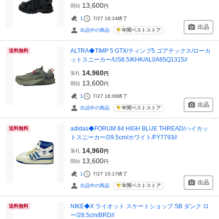
13,600
開始
円
1
7/27 16:24
終了
出品
年間ベストストア
出品中の商品
ALTRA◆TIMP 5 GTX/ティンプ5 ゴアテックス/ローカ
送料無料
ットスニーカー/US8.5/KHK/AL0A85Q1315//
14,960
落札
円
13,600
開始
円
1
7/27 16:08
終了
出品
年間ベストストア
出品中の商品
adidas◆FORUM 84 HIGH BLUE THREAD/ハイカッ
送料無料
トスニーカー/29.5cm/ホワイト/FY7793//
14,960
落札
円
13,600
開始
円
1
7/27 15:17
終了
出品
年間ベストストア
出品中の商品
NIKE◆X ライオット スケートショップ SB ダンク ロ
送料無料
ー/28.5cm/BRD//