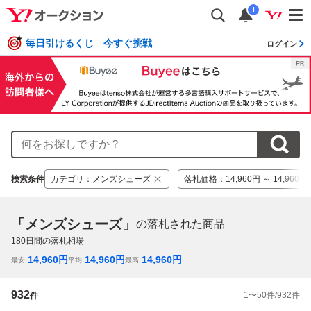
i
毎日引けるくじ 今すぐ挑戦
ログイン
検索条件
カテゴリ
：
メンズシューズ
落札価格
：
14,960円 ～ 14,960円
「メンズシューズ」
の落札された商品
180
日間の落札相場
14,960
円
14,960
円
14,960
円
最安
平均
最高
932
1
〜
50
件/
932
件
件