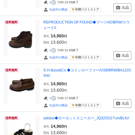
1
7/29 15:55
終了
出品
年間ベストストア
出品中の商品
REPRODUCTION OF FOUND◆ブーツ/42/BRW/スウ
送料無料
ェード//
14,960
落札
円
13,600
開始
円
1
7/28 21:00
終了
出品
年間ベストストア
出品中の商品
G.H.Bass&Co.◆コインローファー/US8/BRW/BA1103
送料無料
5H//
14,960
落札
円
13,600
開始
円
1
7/28 17:00
終了
出品
年間ベストストア
出品中の商品
adidas◆ローカットスニーカー_JQ3255/27cm/BLK//
送料無料
14,960
落札
円
13,600
開始
円