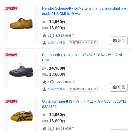
Hender Scheme◆x Dr.Martens manual industrial pro
送料無料
ducts 21/5/CML/レザー//
14,960
落札
円
13,600
開始
円
1
8/5 17:06
終了
出品
年間ベストストア
出品中の商品
Paraboot◆ドレスシューズ/US7.5/BLK/レザー/? NUL
送料無料
L ?//
14,960
落札
円
13,600
開始
円
1
8/5 07:03
終了
出品
年間ベストストア
出品中の商品
Onitsuka Tiger◆ローカットスニーカー/26cm/YLW/11
送料無料
83A872//
14,960
落札
円
13,600
開始
円
1
8/4 23:05
終了