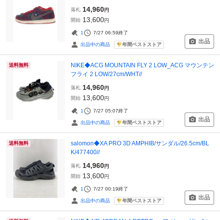
14,960
落札
円
13,600
開始
円
1
7/27 06:59
終了
出品
年間ベストストア
出品中の商品
NIKE◆ACG MOUNTAIN FLY 2 LOW_ACG マウンテン
送料無料
フライ 2 LOW/27cm/WHT//
14,960
落札
円
13,600
開始
円
1
7/27 05:07
終了
出品
年間ベストストア
出品中の商品
salomon◆XA PRO 3D AMPHIB/サンダル/26.5cm/BL
送料無料
K/477400//
14,960
落札
円
13,600
開始
円
1
7/27 00:19
終了
出品
年間ベストストア
出品中の商品