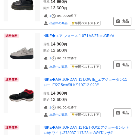
14,960
落札
円
13,600
開始
円
1
8/1 09:20
終了
出品
年間ベストストア
出品中の商品
NIKE◆エア フォース 1 07 LV8/27cm/GRY//
送料無料
14,960
落札
円
13,600
開始
円
1
8/1 03:22
終了
出品
年間ベストストア
出品中の商品
NIKE◆AIR JORDAN 11 LOW IE_エアジョーダン11
送料無料
ロー IE/27.5cm/BLK/919712-023//
14,960
落札
円
13,600
開始
円
1
8/1 00:41
終了
出品
年間ベストストア
出品中の商品
NIKE◆AIR JORDAN 11 RETRO/エアジョーダンレト
送料無料
ロ/ホワイト/378037-117/28cm/WHT/レサ//