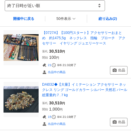
終了日時が近い順
開催中に戻る
50件表示
絞り込み
(2)
【0727A】【100円スタート】アクセサリーおまと
め 約1475,5g ネックレス 指輪 ブローチ アク
セサリー イヤリング ジュエリーケース
30,510
落札
円
100
開始
円
21
8/6 21:32
終了
出品
出品中の商品
DAI032◆【大量】イミテーション アクセサリー ネッ
クレス リング ゴールドカラー シルバー 天然石 パール
総重量約７.７kg
30,510
落札
円
1,000
開始
円
15
8/4 21:19
終了
出品
出品中の商品