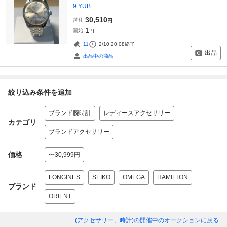
9.YUB
30,510
落札
円
1
開始
円
11
2/10 20:08
終了
出品
出品中の商品
絞り込み条件を追加
ブランド腕時計
レディースアクセサリー
カテゴリ
ブランドアクセサリー
価格
〜30,999円
LONGINES
SEIKO
OMEGA
HAMILTON
ブランド
ORIENT
(アクセサリー、時計)
の開催中のオークションに戻る