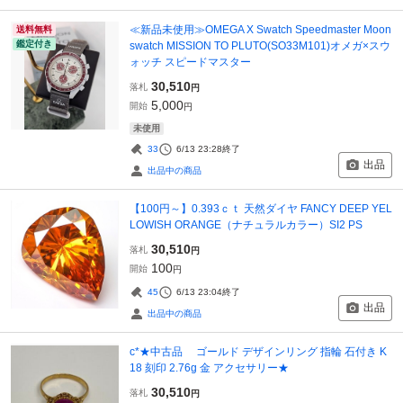
≪新品未使用≫OMEGA X Swatch Speedmaster Moon
送料無料
鑑定付き
swatch MISSION TO PLUTO(SO33M101)オメガ×スウ
ォッチ スピードマスター
30,510
落札
円
5,000
開始
円
未使用
33
6/13 23:28
終了
出品
出品中の商品
【100円～】0.393ｃｔ 天然ダイヤ FANCY DEEP YEL
LOWISH ORANGE（ナチュラルカラー）SI2 PS
30,510
落札
円
100
開始
円
45
6/13 23:04
終了
出品
出品中の商品
c*★中古品 ゴールド デザインリング 指輪 石付き K
18 刻印 2.76g 金 アクセサリー★
30,510
落札
円