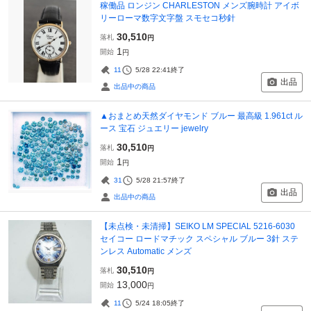
稼働品 ロンジン CHARLESTON メンズ腕時計 アイボ
リーローマ数字文字盤 スモセコ秒針
30,510
落札
円
1
開始
円
11
5/28 22:41
終了
出品
出品中の商品
▲おまとめ天然ダイヤモンド ブルー 最高級 1.961ct ル
ース 宝石 ジュエリー jewelry
30,510
落札
円
1
開始
円
31
5/28 21:57
終了
出品
出品中の商品
【未点検・未清掃】SEIKO LM SPECIAL 5216-6030
セイコー ロードマチック スペシャル ブルー 3針 ステ
ンレス Automatic メンズ
30,510
落札
円
13,000
開始
円
11
5/24 18:05
終了