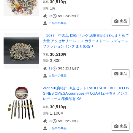
30,510
落札
円
1
開始
円
25
5/18 23:26
終了
出品
出品中の商品
「5037」中古品 指輪 リング 総重量約2.78kgまとめて
大量 アクセサリー レトロ カラーストーン レディース
ファッションリング まとめ売り
30,510
落札
円
3,800
開始
円
31
5/10 23:11
終了
出品
出品中の商品
W227-■ 腕時計 10点セット RADO SEIKO ALFEX LON
GINES OMEGA courreges 他 QUARTZ 手巻き メンズ
レディース 稼働品有 KA
30,510
落札
円
1,100
開始
円
29
5/10 22:27
終了
出品
出品中の商品