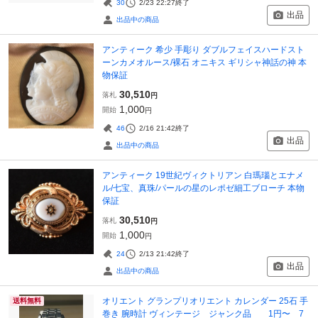
30
2/23 22:27
終了
出品
出品中の商品
アンティーク 希少 手彫り ダブルフェイスハードスト
ーンカメオルース/裸石 オニキス ギリシャ神話の神 本
物保証
30,510
落札
円
1,000
開始
円
46
2/16 21:42
終了
出品
出品中の商品
アンティーク 19世紀ヴィクトリアン 白瑪瑙とエナメ
ル/七宝、真珠/パールの星のレポゼ細工ブローチ 本物
保証
30,510
落札
円
1,000
開始
円
24
2/13 21:42
終了
出品
出品中の商品
オリエント グランプリオリエント カレンダー 25石 手
送料無料
巻き 腕時計 ヴィンテージ ジャンク品 1円〜 7