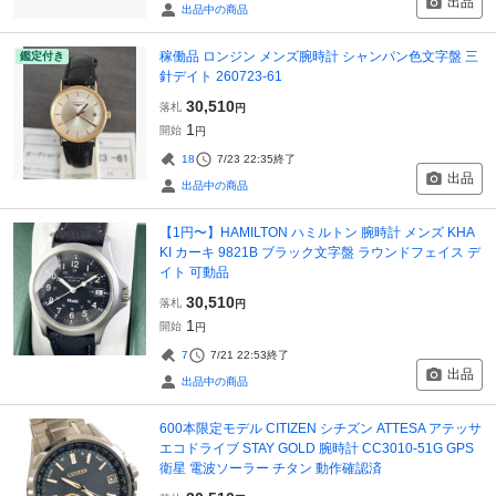
出品
出品中の商品
稼働品 ロンジン メンズ腕時計 シャンパン色文字盤 三
鑑定付き
針デイト 260723-61
30,510
落札
円
1
開始
円
18
7/23 22:35
終了
出品
出品中の商品
【1円〜】HAMILTON ハミルトン 腕時計 メンズ KHA
KI カーキ 9821B ブラック文字盤 ラウンドフェイス デ
イト 可動品
30,510
落札
円
1
開始
円
7
7/21 22:53
終了
出品
出品中の商品
600本限定モデル CITIZEN シチズン ATTESA アテッサ
エコドライブ STAY GOLD 腕時計 CC3010-51G GPS
衛星 電波ソーラー チタン 動作確認済