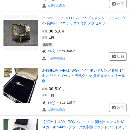
出品
出品中の商品
chrome hearts クロムハーツ ブレスレット シルバー9
25 長約21.5cm ボックス付き アクセサリー
30,510
落札
円
1
開始
円
未使用
23
4/8 22:46
終了
出品
出品中の商品
S-49◆1円〜◆K14WG×ダイヤモンドリング 指輪 14
金 ホワイトゴールド 天然ダイヤ 貴金属ジュエリー 地
金
30,510
落札
円
1
開始
円
34
4/8 11:12
終了
出品
出品中の商品
【1円〜】HAMILTON ハミルトン 腕時計 メンズ KHA
KI カーキ 9445B ブラック文字盤 ラウンドフェイス デ