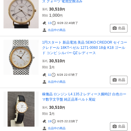
ズ クォーツ 電池交換済み
30,510
落札
円
1,000
開始
円
13
6/28 22:40
終了
出品
出品中の商品
1円スタート 新品電池 美品 SEIKO CREDOR セイコー
クレドール 18KTベゼル 1271-0060 18金 K18 ゴール
ド コンビ シルバー QZ レディース
30,510
落札
円
1
開始
円
11
6/28 22:07
終了
出品
出品中の商品
稼働品 ロンジン L4.135.2 レディース腕時計 白色ロー
マ数字文字盤 純正品革ベルト尾錠
30,510
落札
円
1
開始
円
19
6/25 22:22
終了
出品
出品中の商品