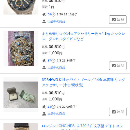
30,510
落札
円
1
開始
円
58
7/20 23:10
終了
出品
出品中の商品
まとめ売り☆ウ14☆アクセサリー色々4.1kg ネックレ
ス ダンヒルタイピンなど
30,510
落札
円
1,000
開始
円
37
7/8 21:34
終了
出品
出品中の商品
6/28◆WG K14 ホワイトゴールド 14金 本真珠 リング
アクセサリー(中古/現状品)
30,510
落札
円
1,000
開始
円
13
7/6 22:09
終了
出品
出品中の商品
ロンジン LONGINES L4.720.2 白文字盤 デイト メン