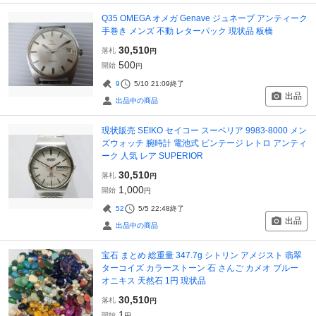
Q35 OMEGA オメガ Genave ジュネーブ アンティーク
手巻き メンズ 不動 レターパック 現状品 板橋
30,510
落札
円
500
開始
円
9
5/10 21:09
終了
出品
出品中の商品
現状販売 SEIKO セイコー スーペリア 9983-8000 メン
ズウォッチ 腕時計 電池式 ビンテージ レトロ アンティ
ーク 人気 レア SUPERIOR
30,510
落札
円
1,000
開始
円
52
5/5 22:48
終了
出品
出品中の商品
宝石 まとめ 総重量 347.7g シトリン アメジスト 翡翠
ターコイズ カラーストーン 石 さんご カメオ ブルー
オニキス 天然石 1円 現状品
30,510
落札
円
1
開始
円