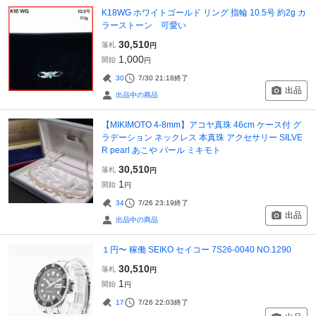
K18WG ホワイトゴールド リング 指輪 10.5号 約2g カ
ラーストーン 可愛い
30,510
落札
円
1,000
開始
円
30
7/30 21:18
終了
出品
出品中の商品
【MIKIMOTO 4-8mm】アコヤ真珠 46cm ケース付 グ
ラデーション ネックレス 本真珠 アクセサリー SILVE
R pearl あこや パール ミキモト
30,510
落札
円
1
開始
円
34
7/26 23:19
終了
出品
出品中の商品
１円〜 稼働 SEIKO セイコー 7S26-0040 NO.1290
30,510
落札
円
1
開始
円
17
7/26 22:03
終了