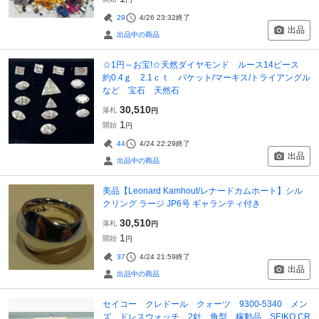
29
4/26 23:32
終了
出品
出品中の商品
☆1円～お宝!☆天然ダイヤモンド ルース14ピース
約0.4ｇ 2.1ｃｔ バケット/マーキス/トライアングル
など 宝石 天然石
30,510
落札
円
1
開始
円
44
4/24 22:29
終了
出品
出品中の商品
美品【Leonard Kamhout/レナードカムホート】シル
クリング ラージ JP6号 ギャランティ付き
30,510
落札
円
1
開始
円
37
4/24 21:59
終了
出品
出品中の商品
セイコー クレドール クォーツ 9300-5340 メン
ズ ドレスウォッチ 2針 角型 稼動品 SEIKO CR