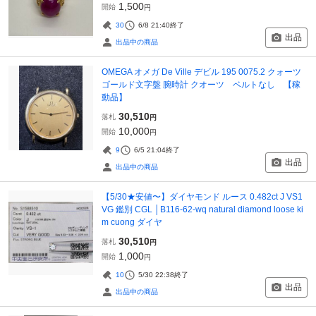
1,500
開始
円
30
6/8 21:40
終了
出品
出品中の商品
OMEGA オメガ De Ville デビル 195 0075.2 クォーツ
ゴールド文字盤 腕時計 クオーツ ベルトなし 【稼
動品】
30,510
落札
円
10,000
開始
円
9
6/5 21:04
終了
出品
出品中の商品
【5/30★安値〜】ダイヤモンド ルース 0.482ct J VS1
VG 鑑別 CGL │B116-62-wq natural diamond loose ki
m cuong ダイヤ
30,510
落札
円
1,000
開始
円
10
5/30 22:38
終了
出品
出品中の商品