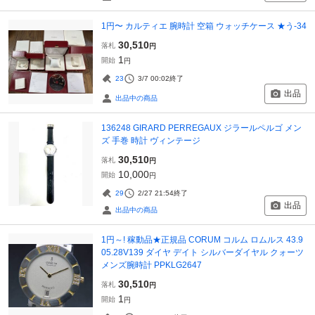
1円〜 カルティエ 腕時計 空箱 ウォッチケース ★う-34
30,510
落札
円
1
開始
円
23
3/7 00:02
終了
出品
出品中の商品
136248 GIRARD PERREGAUX ジラールペルゴ メン
ズ 手巻 時計 ヴィンテージ
30,510
落札
円
10,000
開始
円
29
2/27 21:54
終了
出品
出品中の商品
1円～! 稼動品★正規品 CORUM コルム ロムルス 43.9
05.28V139 ダイヤ デイト シルバーダイヤル クォーツ
メンズ腕時計 PPKLG2647
30,510
落札
円
1
開始
円