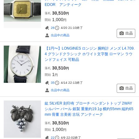
EDOR アンティーク
30,510
落札
円
1,000
開始
円
26
4/20 21:10
終了
出品
出品中の商品
【1円〜】LONGINES ロンジン 腕時計 メンズ L4.709.
4 グランドクラシック ホワイト文字盤 ローマン ラウ
ンドフェイス 可動品
30,510
落札
円
1
開始
円
35
4/14 22:13
終了
出品
出品中の商品
紘 SILVER 刻印有 ブローチ ペンダントトップ 2WAY
シルバー パール 銀製 重量約19.1g 横約55mm 縦約65
mm 骨董 古美術 古玩 アンティーク
30,510
落札
円
1,000
開始
円
22
4/9 22:02
終了