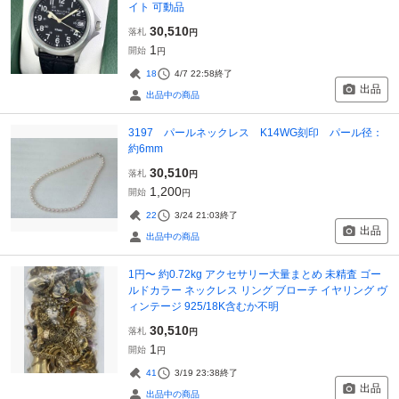
イト 可動品
30,510
落札
円
1
開始
円
18
4/7 22:58
終了
出品
出品中の商品
3197 パールネックレス K14WG刻印 パール径：
約6mm
30,510
落札
円
1,200
開始
円
22
3/24 21:03
終了
出品
出品中の商品
1円〜 約0.72kg アクセサリー大量まとめ 未精査 ゴー
ルドカラー ネックレス リング ブローチ イヤリング ヴ
ィンテージ 925/18K含むか不明
30,510
落札
円
1
開始
円
41
3/19 23:38
終了
出品
出品中の商品