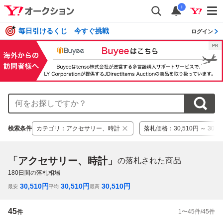
i
毎日引けるくじ 今すぐ挑戦
ログイン
検索条件
カテゴリ
：
アクセサリー、時計
落札価格
：
30,510円 ～ 30,5
「アクセサリー、時計」
の落札された商品
180
日間の落札相場
30,510
円
30,510
円
30,510
円
最安
平均
最高
45
1
〜
45
件/
45
件
件