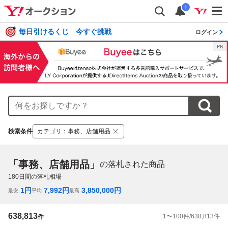
i
毎日引けるくじ 今すぐ挑戦
ログイン
検索条件
カテゴリ
：
事務、店舗用品
「事務、店舗用品」
の落札された商品
180
日間の落札相場
1
円
7,992
円
3,850,000
円
最安
平均
最高
638,813
1
〜
100
件/
638,813
件
件