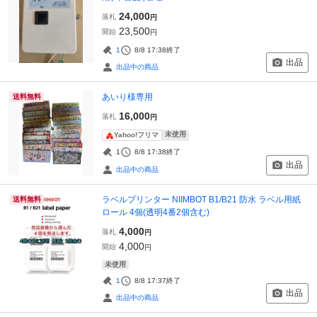
24,000
落札
円
23,500
開始
円
1
8/8 17:38
終了
出品
出品中の商品
あいり様専用
送料無料
16,000
落札
円
未使用
Yahoo!フリマ
1
8/8 17:38
終了
出品
出品中の商品
ラベルプリンター NIIMBOT B1/B21 防水 ラベル用紙
送料無料
ロール 4個(透明4番2個含む)
4,000
落札
円
4,000
開始
円
未使用
1
8/8 17:37
終了
出品
出品中の商品