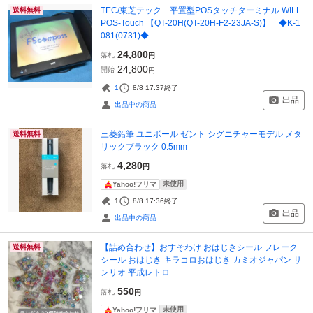
TEC/東芝テック 平置型POSタッチターミナル WILL
送料無料
POS-Touch 【QT-20H(QT-20H-F2-23JA-S)】 ◆K-1
081(0731)◆
24,800
落札
円
24,800
開始
円
1
8/8 17:37
終了
出品
出品中の商品
三菱鉛筆 ユニボール ゼント シグニチャーモデル メタ
送料無料
リックブラック 0.5mm
4,280
落札
円
未使用
Yahoo!フリマ
1
8/8 17:36
終了
出品
出品中の商品
【詰め合わせ】おすそわけ おはじきシール フレーク
送料無料
シール おはじき キラコロおはじき カミオジャパン サ
ンリオ 平成レトロ
550
落札
円
未使用
Yahoo!フリマ