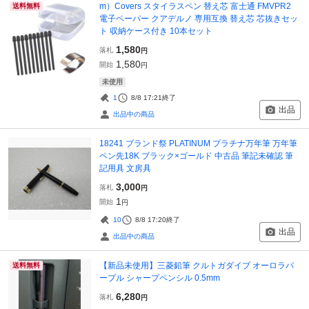
m）Covers スタイラスペン 替え芯 富士通 FMVPR2
送料無料
電子ペーパー クアデルノ 専用互換 替え芯 芯抜きセッ
ト 収納ケース付き 10本セット
1,580
落札
円
1,580
開始
円
未使用
1
8/8 17:21
終了
出品
出品中の商品
18241 ブランド祭 PLATINUM プラチナ万年筆 万年筆
ペン先18K ブラック×ゴールド 中古品 筆記未確認 筆
記用具 文房具
3,000
落札
円
1
開始
円
10
8/8 17:20
終了
出品
出品中の商品
【新品未使用】三菱鉛筆 クルトガダイブ オーロラパ
送料無料
ープル シャープペンシル 0.5mm
6,280
落札
円