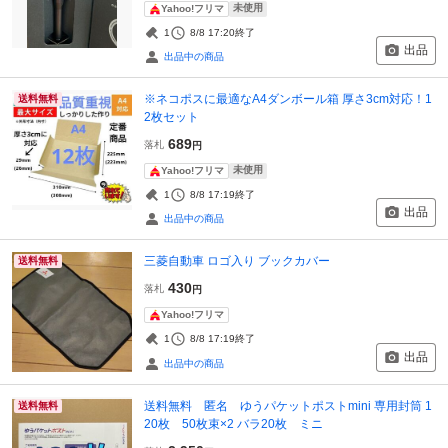
未使用
Yahoo!フリマ
1
8/8 17:20
終了
出品
出品中の商品
※ネコポスに最適なA4ダンボール箱 厚さ3cm対応！1
送料無料
2枚セット
689
落札
円
未使用
Yahoo!フリマ
1
8/8 17:19
終了
出品
出品中の商品
三菱自動車 ロゴ入り ブックカバー
送料無料
430
落札
円
Yahoo!フリマ
1
8/8 17:19
終了
出品
出品中の商品
送料無料 匿名 ゆうパケットポストmini 専用封筒 1
送料無料
20枚 50枚束×2 バラ20枚 ミニ