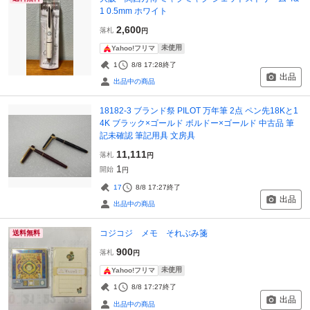
1 0.5mm ホワイト
2,600
落札
円
未使用
Yahoo!フリマ
1
8/8 17:28
終了
出品
出品中の商品
18182-3 ブランド祭 PILOT 万年筆 2点 ペン先18Kと1
4K ブラック×ゴールド ボルドー×ゴールド 中古品 筆
記未確認 筆記用具 文房具
11,111
落札
円
1
開始
円
17
8/8 17:27
終了
出品
出品中の商品
コジコジ メモ それぶみ箋
送料無料
900
落札
円
未使用
Yahoo!フリマ
1
8/8 17:27
終了
出品
出品中の商品