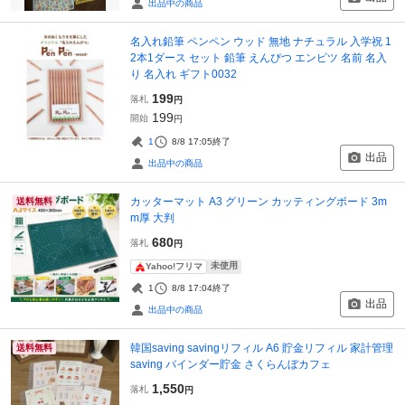
出品中の商品
名入れ鉛筆 ペンペン ウッド 無地 ナチュラル 入学祝 1
2本1ダース セット 鉛筆 えんぴつ エンピツ 名前 名入
り 名入れ ギフト0032
199
落札
円
199
開始
円
1
8/8 17:05
終了
出品
出品中の商品
カッターマット A3 グリーン カッティングボード 3m
送料無料
m厚 大判
680
落札
円
未使用
Yahoo!フリマ
1
8/8 17:04
終了
出品
出品中の商品
韓国saving savingリフィル A6 貯金リフィル 家計管理
送料無料
saving バインダー貯金 さくらんぼカフェ
1,550
落札
円