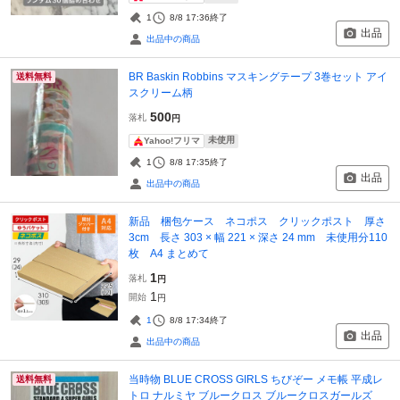
1
8/8 17:36
終了
出品
出品中の商品
BR Baskin Robbins マスキングテープ 3巻セット アイ
送料無料
スクリーム柄
500
落札
円
未使用
Yahoo!フリマ
1
8/8 17:35
終了
出品
出品中の商品
新品 梱包ケース ネコポス クリックポスト 厚さ
3cm 長さ 303 × 幅 221 × 深さ 24 mm 未使用分110
枚 A4 まとめて
1
落札
円
1
開始
円
1
8/8 17:34
終了
出品
出品中の商品
当時物 BLUE CROSS GIRLS ちびぞー メモ帳 平成レ
送料無料
トロ ナルミヤ ブルークロス ブルークロスガールズ