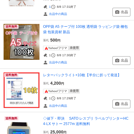
1
8/8 17:31
終了
出品
出品中の商品
OPP袋 A5 テープ付 100枚 透明袋 ラッピング袋 梱包
送料無料
袋 包装資材 新品
500
落札
円
未使用
Yahoo!フリマ
1
8/8 17:30
終了
出品
出品中の商品
レターパックライト×10枚【半分に折って発送】
送料無料
4,200
落札
円
未使用
Yahoo!フリマ
1
8/8 17:29
終了
出品
出品中の商品
◇値下・即決 SATO レスプリ ラベルプリンターHC
送料無料
4-LX サトー 2577m 送料無料
25,000
落札
円