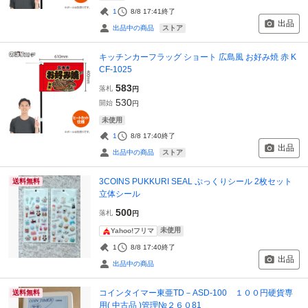
1
8/8 17:41
終了
出品
ストア
出品中の商品
キッチンカーフラッグ ショート 広島風 お好み焼 赤 K
CF-1025
583
落札
円
530
開始
円
未使用
1
8/8 17:40
終了
出品
ストア
出品中の商品
3COINS PUKKURI SEAL ぷっくりシール 2枚セット
送料無料
立体シール
500
落札
円
未使用
Yahoo!フリマ
1
8/8 17:40
終了
出品
出品中の商品
コインタイマー東亜TD－ASD-100 １００円硬貨専
送料無料
用( 中古品 )管理№２６０81