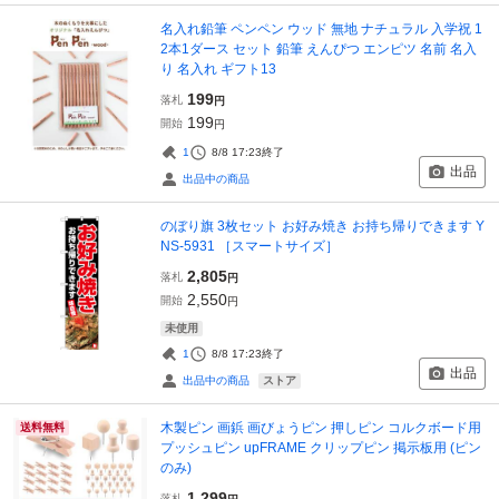
名入れ鉛筆 ペンペン ウッド 無地 ナチュラル 入学祝 1
2本1ダース セット 鉛筆 えんぴつ エンピツ 名前 名入
り 名入れ ギフト13
199
落札
円
199
開始
円
1
8/8 17:23
終了
出品
出品中の商品
のぼり旗 3枚セット お好み焼き お持ち帰りできます Y
NS-5931 ［スマートサイズ］
2,805
落札
円
2,550
開始
円
未使用
1
8/8 17:23
終了
出品
ストア
出品中の商品
木製ピン 画鋲 画びょうピン 押しピン コルクボード用
送料無料
プッシュピン upFRAME クリップピン 掲示板用 (ピン
のみ)
1,299
落札