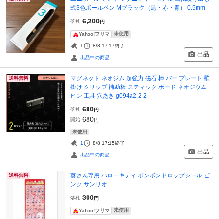
式3色ボールペン Mブラック（黒・赤・青） 0.5mm
6,200
落札
円
未使用
Yahoo!フリマ
1
8/8 17:17
終了
出品
出品中の商品
マグネット ネオジム 超強力 磁石 棒 バー プレート 壁
送料無料
掛け クリップ 補助板 スティック ボード ネオジウム
ピン 工具 穴あき g094a2-2 2
680
落札
円
680
開始
円
未使用
1
8/8 17:15
終了
出品
出品中の商品
葵さん専用 ハローキティ ボンボンドロップシール ピ
送料無料
ンク サンリオ
300
落札
円
未使用
Yahoo!フリマ