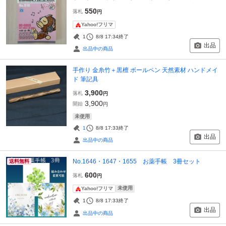
550
落札
円
Yahoo!フリマ
1
8/8 17:34
終了
出品
出品中の商品
手作り 金糸竹＋黒檀 ボールペン 天然素材 ハンドメイ
ド 筆記具
3,900
落札
円
3,900
開始
円
未使用
1
8/8 17:33
終了
出品
出品中の商品
No.1646・1647・1655 お薬手帳 3冊セット
送料無料
600
落札
円
未使用
Yahoo!フリマ
1
8/8 17:33
終了
出品
出品中の商品