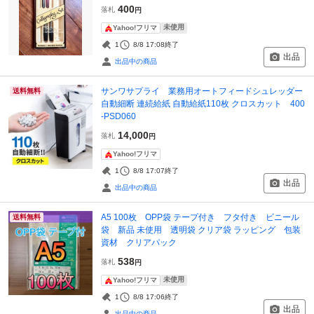
400
落札
円
未使用
Yahoo!フリマ
1
8/8 17:08
終了
出品
出品中の商品
サンワサプライ 業務用オートフィードシュレッダー
送料無料
自動細断 連続給紙 自動給紙110枚 クロスカット 400
-PSD060
14,000
落札
円
Yahoo!フリマ
1
8/8 17:07
終了
出品
出品中の商品
A5 100枚 OPP袋 テープ付き フタ付き ビニール
送料無料
袋 新品 未使用 透明袋 クリア袋 ラッピング 包装
資材 クリアパック
538
落札
円
未使用
Yahoo!フリマ
1
8/8 17:06
終了
出品
出品中の商品