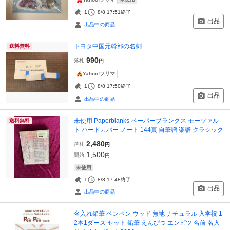
1
8/8 17:51
終了
出品
出品中の商品
トヨタ中国元幹部の名刺
送料無料
990
落札
円
Yahoo!フリマ
1
8/8 17:50
終了
出品
出品中の商品
未使用 Paperblanks ペーパーブランクス モーツァル
送料無料
ト ハードカバー ノート 144頁 自筆譜 楽譜 クラシック
2,480
落札
円
1,500
開始
円
未使用
1
8/8 17:48
終了
出品
出品中の商品
名入れ鉛筆 ペンペン ウッド 無地 ナチュラル 入学祝 1
2本1ダース セット 鉛筆 えんぴつ エンピツ 名前 名入