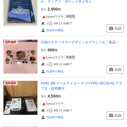
ル ティアラ ポケット付メモ L
2,900
落札
円
未使用
Yahoo!フリマ
1
8/8 17:44
終了
出品
出品中の商品
日焼けキティサマーデザインカプラシール！新品！
送料無料
600
落札
円
未使用
Yahoo!フリマ
1
8/8 17:44
終了
出品
出品中の商品
KING JIM ラベルライター テプラPRO SR150 ACアダ
送料無料
プタ・説明書付
4,550
落札
円
Yahoo!フリマ
1
8/8 17:43
終了
出品
出品中の商品