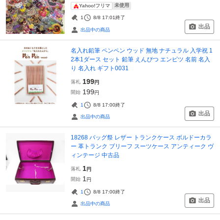
未使用
Yahoo!フリマ
1
8/8 17:01
終了
出品
出品中の商品
名入れ鉛筆 ペンペン ウッド 無地 ナチュラル 入学祝 1
2本1ダース セット 鉛筆 えんぴつ エンピツ 名前 名入
り 名入れ ギフト0031
199
落札
円
199
開始
円
1
8/8 17:00
終了
出品
出品中の商品
18268 バッグ祭 レザー トランクケース ボルドーカラ
ー 革トランク ブリーフ スーツケース アンティーク ヴ
ィンテージ 中古品
1
落札
円
1
開始
円
1
8/8 17:00
終了
出品
出品中の商品