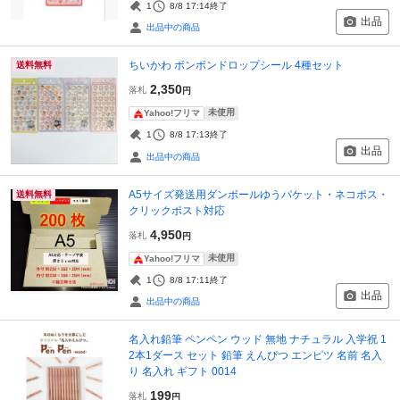
1
8/8 17:14
終了
出品
出品中の商品
ちいかわ ボンボンドロップシール 4種セット
送料無料
2,350
落札
円
未使用
Yahoo!フリマ
1
8/8 17:13
終了
出品
出品中の商品
A5サイズ発送用ダンボールゆうパケット・ネコポス・
送料無料
クリックポスト対応
4,950
落札
円
未使用
Yahoo!フリマ
1
8/8 17:11
終了
出品
出品中の商品
名入れ鉛筆 ペンペン ウッド 無地 ナチュラル 入学祝 1
2本1ダース セット 鉛筆 えんぴつ エンピツ 名前 名入
り 名入れ ギフト 0014
199
落札
円