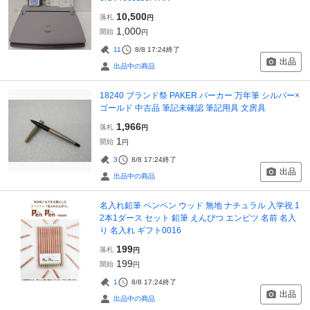
10,500
落札
円
1,000
開始
円
11
8/8 17:24
終了
出品
出品中の商品
18240 ブランド祭 PAKER パーカー 万年筆 シルバー×
ゴールド 中古品 筆記未確認 筆記用具 文房具
1,966
落札
円
1
開始
円
3
8/8 17:24
終了
出品
出品中の商品
名入れ鉛筆 ペンペン ウッド 無地 ナチュラル 入学祝 1
2本1ダース セット 鉛筆 えんぴつ エンピツ 名前 名入
り 名入れ ギフト0016
199
落札
円
199
開始
円
1
8/8 17:24
終了
出品
出品中の商品