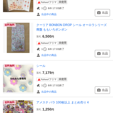
未使用
Yahoo!フリマ
1
8/8 17:03
終了
出品
出品中の商品
クーリア BONBON DROP シール オーロラシリーズ
送料無料
廃盤 ももいろボンボン
6,500
落札
円
未使用
Yahoo!フリマ
1
8/8 17:03
終了
出品
出品中の商品
シール
送料無料
7,179
落札
円
未使用
Yahoo!フリマ
1
8/8 17:02
終了
出品
出品中の商品
アメステ バラ 100枚以上 まとめ売り 4
送料無料
1,250
落札
円