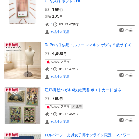
り 名入れ ギフト0036
199
落札
円
199
開始
円
1
8/8 17:47
終了
出品
出品中の商品
ReBody子供用トルソー マネキン ボディ５歳サイズ
送料無料
4,900
落札
円
Yahoo!フリマ
1
8/8 17:47
終了
出品
出品中の商品
江戸柄 絵ハガキ4枚 絵葉書 ポストカード 猫ネコ
送料無料
760
落札
円
未使用
Yahoo!フリマ
1
8/8 17:45
終了
出品
出品中の商品
ロルバーン 文具女子博オンライン限定 マノワー
送料無料