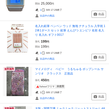
25,000
開始
円
1
8/8 17:29
終了
出品
出品中の商品
名入れ鉛筆 ペンペン ウッド 無地 ナチュラル 入学祝 1
2本1ダース セット 鉛筆 えんぴつ エンピツ 名前 名入
り 名入れ ギフト0017
199
落札
円
199
開始
円
1
8/8 17:28
終了
出品
出品中の商品
マイメロディ ベビー うるちゅる ポップシール サ
送料無料
ンリオ クラックス 正規品
450
落札
円
未使用
Yahoo!フリマ
1
8/8 17:28
終了
出品
出品中の商品
大阪・関西万博 ミャクミャク ジェットストリーム 4&
送料無料