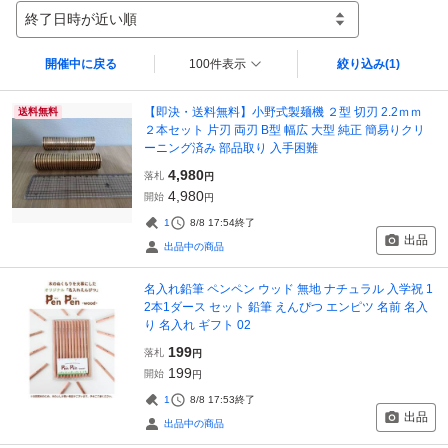
終了日時が近い順
開催中に戻る
100件表示
絞り込み
(1)
【即決・送料無料】小野式製麺機 ２型 切刃 2.2ｍｍ
送料無料
２本セット 片刃 両刃 B型 幅広 大型 純正 簡易りクリ
ーニング済み 部品取り 入手困難
4,980
落札
円
4,980
開始
円
1
8/8 17:54
終了
出品
出品中の商品
名入れ鉛筆 ペンペン ウッド 無地 ナチュラル 入学祝 1
2本1ダース セット 鉛筆 えんぴつ エンピツ 名前 名入
り 名入れ ギフト 02
199
落札
円
199
開始
円
1
8/8 17:53
終了
出品
出品中の商品