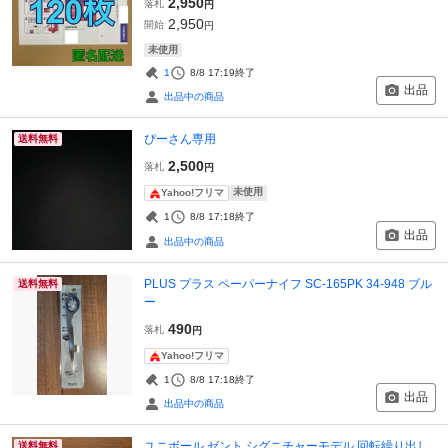
2,950
落札
円
2,950
開始
円
未使用
1
8/8 17:19
終了
出品
出品中の商品
ぴーさん専用
送料無料
2,500
落札
円
未使用
Yahoo!フリマ
1
8/8 17:18
終了
出品
出品中の商品
PLUS プラス ペーパーナイフ SC-165PK 34-948 ブル
送料無料
ー
490
落札
円
Yahoo!フリマ
1
8/8 17:18
終了
出品
出品中の商品
ユニボール ゼント シグニチャーモデル 回転繰り出し
送料無料