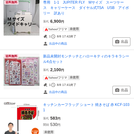
専用 1-1 JUPITER FLY Mサイズ スーツケー
送料無料
ス キャリーケース ダイヤル式TSA USB アイボ
リー 訳あり
6,900
落札
円
未使用
Yahoo!フリマ
1
8/8 17:42
終了
出品
出品中の商品
新品未開封モンチッチとハローキティのキラキラシー
送料無料
ル4点セット
2,100
落札
円
未使用
Yahoo!フリマ
1
8/8 17:41
終了
出品
出品中の商品
キッチンカーフラッグ ショート 焼きそば 赤 KCF-103
1
583
落札
円
530
開始
円
未使用