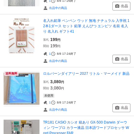
1
8/8 17:26
終了
出品
出品中の商品
名入れ鉛筆 ペンペン ウッド 無地 ナチュラル 入学祝 1
2本1ダース セット 鉛筆 えんぴつ エンピツ 名前 名入
り 名入れ ギフト41
199
落札
円
199
開始
円
1
8/8 17:24
終了
出品
出品中の商品
ロルバーンダイアリー 2027 リトル・マーメイド 新品
送料無料
3,080
落札
円
3,080
開始
円
未使用
1
8/8 17:24
終了
出品
出品中の商品
TR181 CASIO カシオ 箱あり GX-500 Darwin ダーウ
ィン ワープロ カラー液晶 日本語ワードプロセッサ W
ord Processer FAR