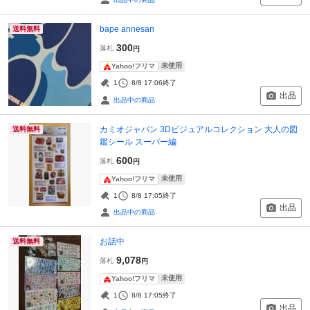
bape annesan
送料無料
300
落札
円
未使用
Yahoo!フリマ
1
8/8 17:06
終了
出品
出品中の商品
カミオジャパン 3Dビジュアルコレクション 大人の図
送料無料
鑑シール スーパー編
600
落札
円
未使用
Yahoo!フリマ
1
8/8 17:05
終了
出品
出品中の商品
お話中
送料無料
9,078
落札
円
未使用
Yahoo!フリマ
1
8/8 17:05
終了
出品