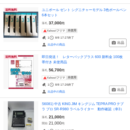
ユニボール ゼント シグニチャーモデル 3色ボールペン
送料無料
6本セット
37,000
落札
円
未使用
Yahoo!フリマ
1
8/8 17:27
終了
出品
出品中の商品
即日発送！ レターパックプラス 600 新料金 100枚
送料無料
帯付き 未使用品
56,700
落札
円
未使用
Yahoo!フリマ
1
8/8 17:26
終了
出品
出品中の商品
S6081) 中古 KING JIM キングジム TEPRA PRO テプ
ラ プロ SR-R980 ラベルライター 動作確認（幸3）
21,000
落札
円
21,000
開始
円