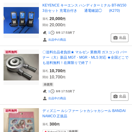
KEYENCE キーエンス ハンディターミナル BT-W150
3台セット 充電台付き 通電確認◯ (K270)
20,000
落札
円
20,000
開始
円
1
8/8 17:53
終了
出品
出品中の商品
〇送料出品者負担★ マルゼン 業務用 ガスコンロ バー
送料無料
ナー（大）新品 MGT・MGR・MLS 対応 ★全国どこで
も送料無料！在庫限りで終了！
10,700
落札
円
10,700
開始
円
未使用
1
8/8 17:52
終了
出品
出品中の商品
ディズニー ルシファー シャカシャカシール BANDAI
送料無料
NAMCO 正規品
300
落札
円
未使用
Yahoo!フリマ