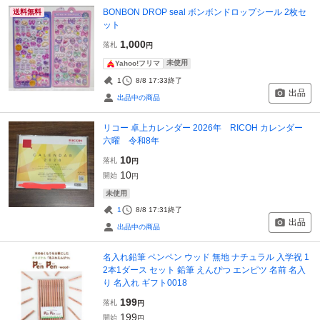
BONBON DROP seal ボンボンドロップシール 2枚セ
送料無料
ット
1,000
落札
円
未使用
Yahoo!フリマ
1
8/8 17:33
終了
出品
出品中の商品
リコー 卓上カレンダー 2026年 RICOH カレンダー
六曜 令和8年
10
落札
円
10
開始
円
未使用
1
8/8 17:31
終了
出品
出品中の商品
名入れ鉛筆 ペンペン ウッド 無地 ナチュラル 入学祝 1
2本1ダース セット 鉛筆 えんぴつ エンピツ 名前 名入
り 名入れ ギフト0018
199
落札
円
199
開始
円