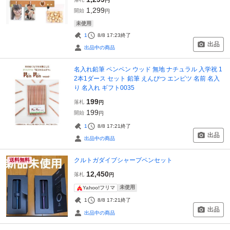
円
1,299
開始
円
未使用
1
8/8 17:23
終了
出品
出品中の商品
名入れ鉛筆 ペンペン ウッド 無地 ナチュラル 入学祝 1
2本1ダース セット 鉛筆 えんぴつ エンピツ 名前 名入
り 名入れ ギフト0035
199
落札
円
199
開始
円
1
8/8 17:21
終了
出品
出品中の商品
クルトガダイブシャープペンセット
送料無料
12,450
落札
円
未使用
Yahoo!フリマ
1
8/8 17:21
終了
出品
出品中の商品