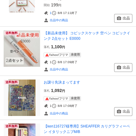
199
開始
円
1
8/8 17:11
終了
出品
出品中の商品
【新品未使用】 コピックスケッチ 空ペン コピックイ
送料無料
ンク 2点セット E0000
1,100
落札
円
未使用
Yahoo!フリマ
1
8/8 17:09
終了
出品
出品中の商品
お譲り先決まってます
送料無料
1,092
落札
円
未使用
Yahoo!フリマ
1
8/8 17:08
終了
出品
出品中の商品
【ken116727様専用】SHEAFFER カリグラフィーペ
送料無料
ン イタリックニブM/B