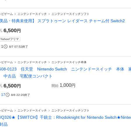
レビゲーム
ニンテンドースイッチ
ニンテンドースイッチソフト
美品・特典未使用】 スプラトゥーン レイダース チャーム付 Switch2
6,500
札
円
Yahoo!フリマ
1
8/7 07:52
終了
レビゲーム
ニンテンドースイッチ
ニンテンドースイッチ本体
2608-0123 任天堂 Nintendo Switch ニンテンドースイッチ
 中古品 宅配便コンパクト
6,500
1,000
円
札
円
開始
17
8/6 22:20
終了
レビゲーム
ニンテンドースイッチ
ニンテンドースイッチソフト
9/Q326★【SWITCH】千銃士：Rhodoknight for Nintendo Switch★
封品