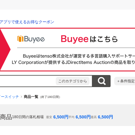
アプリで使えるお得なクーポン
このカテゴリから
＋条件指定
ドースイッチ
商品一覧
（終了180日間）
商品
6,500
円
6,500
円
6,500
円
180
日間の落札相場
最安
平均
最高