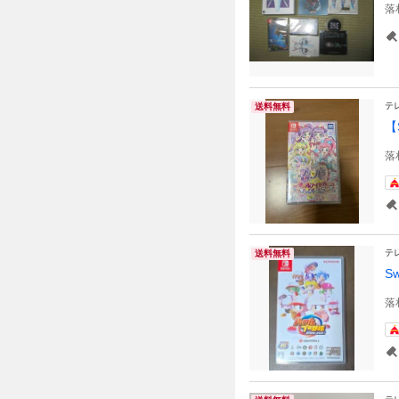
落
テ
送料無料
【
落
テ
送料無料
S
落