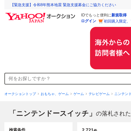
【緊急支援】令和8年熊本地震 緊急支援募金にご協力ください
IDでもっと便利に
新規取得
ログイン
初回購入限定、
オークショントップ
おもちゃ、ゲーム
ゲーム
テレビゲーム
ニンテン
「ニンテンドースイッチ」
の落札された
検索条件
2,721
件