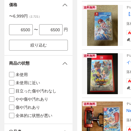
価格
テ
送料無料
【
〜
6,999
円
（
2,721
）
落
〜
円
絞り込む
テ
送料無料
イ
商品の状態
落
未使用
未使用に近い
目立った傷や汚れなし
やや傷や汚れあり
テ
送料無料
傷や汚れあり
N
全体的に状態が悪い
落