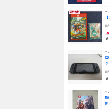
テ
送料無料
【
落
テ
I
ク
落
テ
5
開