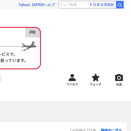
Yahoo! JAPAN
ヘルプ
日本文理高校
マイオク
ウォッチ
出品
1
〜
50
件/
2,721
件
開催中に戻る