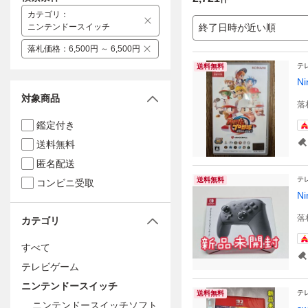
カテゴリ
：
ニンテンドースイッチ
終了日時が近い順
落札価格
：
6,500円 ～ 6,500円
テ
送料無料
N
対象商品
落
鑑定付き
送料無料
匿名配送
テ
送料無料
コンビニ受取
N
落
カテゴリ
すべて
テレビゲーム
ニンテンドースイッチ
テ
送料無料
ニンテンドースイッチソフト