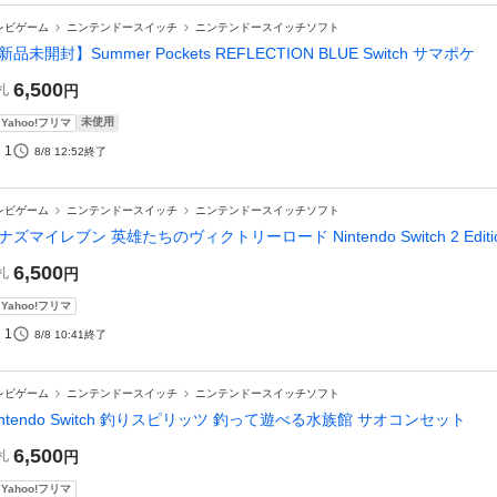
レビゲーム
ニンテンドースイッチ
ニンテンドースイッチソフト
新品未開封】Summer Pockets REFLECTION BLUE Switch サマポケ
6,500
札
円
未使用
Yahoo!フリマ
1
8/8 12:52
終了
レビゲーム
ニンテンドースイッチ
ニンテンドースイッチソフト
ナズマイレブン 英雄たちのヴィクトリーロード Nintendo Switch 2 Editi
6,500
札
円
Yahoo!フリマ
1
8/8 10:41
終了
レビゲーム
ニンテンドースイッチ
ニンテンドースイッチソフト
intendo Switch 釣りスピリッツ 釣って遊べる水族館 サオコンセット
6,500
札
円
Yahoo!フリマ