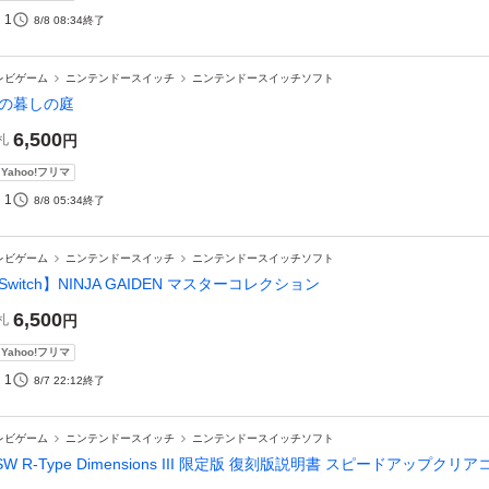
1
8/8 08:34
終了
レビゲーム
ニンテンドースイッチ
ニンテンドースイッチソフト
の暮しの庭
6,500
札
円
Yahoo!フリマ
1
8/8 05:34
終了
レビゲーム
ニンテンドースイッチ
ニンテンドースイッチソフト
Switch】NINJA GAIDEN マスターコレクション
6,500
札
円
Yahoo!フリマ
1
8/7 22:12
終了
レビゲーム
ニンテンドースイッチ
ニンテンドースイッチソフト
SW R-Type Dimensions III 限定版 復刻版説明書 スピードアップクリ