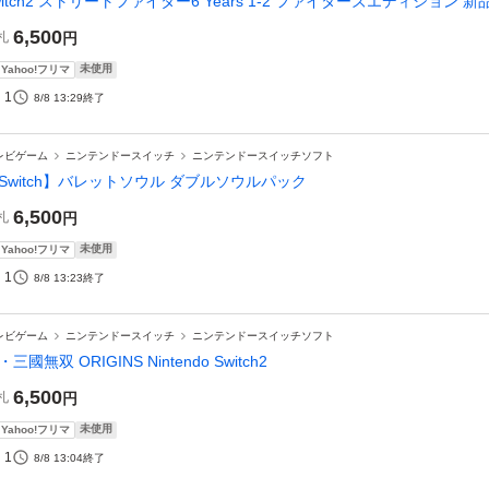
witch2 ストリートファイター6 Years 1-2 ファイターズエディション 
6,500
札
円
未使用
Yahoo!フリマ
1
8/8 13:29
終了
レビゲーム
ニンテンドースイッチ
ニンテンドースイッチソフト
Switch】バレットソウル ダブルソウルパック
6,500
札
円
未使用
Yahoo!フリマ
1
8/8 13:23
終了
レビゲーム
ニンテンドースイッチ
ニンテンドースイッチソフト
・三國無双 ORIGINS Nintendo Switch2
6,500
札
円
未使用
Yahoo!フリマ
1
8/8 13:04
終了