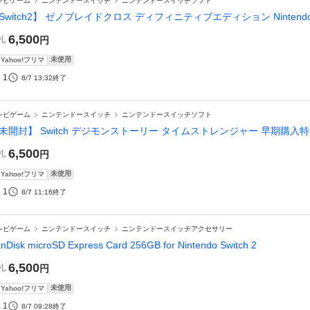
レビゲーム
ニンテンドースイッチ
ニンテンドースイッチソフト
Switch2】 ゼノブレイドクロス ディフィニティブエディション Nintendo Swit
6,500
札
円
未使用
Yahoo!フリマ
1
8/7 13:32
終了
レビゲーム
ニンテンドースイッチ
ニンテンドースイッチソフト
未開封】 Switch デジモンストーリー タイムストレンジャー 早期購入
6,500
札
円
未使用
Yahoo!フリマ
1
8/7 11:16
終了
レビゲーム
ニンテンドースイッチ
ニンテンドースイッチアクセサリー
nDisk microSD Express Card 256GB for Nintendo Switch 2
6,500
札
円
未使用
Yahoo!フリマ
1
8/7 09:28
終了