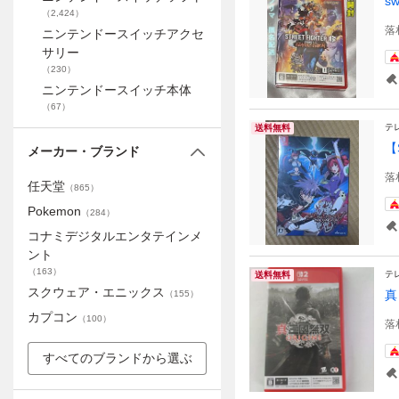
s
（
2,424
）
落
ニンテンドースイッチアクセ
サリー
（
230
）
ニンテンドースイッチ本体
（
67
）
テ
送料無料
【
メーカー・ブランド
落
任天堂
（
865
）
Pokemon
（
284
）
コナミデジタルエンタテインメ
ント
（
163
）
テ
送料無料
スクウェア・エニックス
真
（
155
）
カプコン
（
100
）
落
すべてのブランドから選ぶ