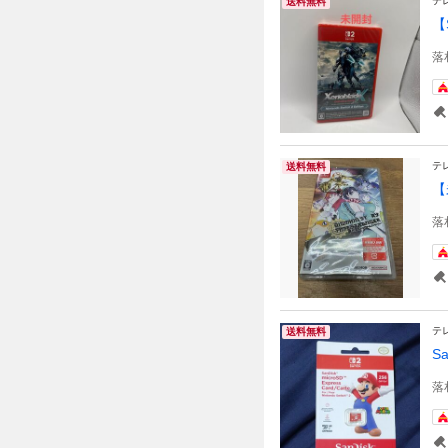
テ
送料無料
【
落
テ
送料無料
【
落
テ
送料無料
Sa
落