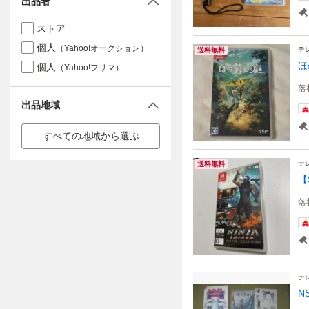
出品者
ストア
個人
（Yahoo!オークション）
テ
送料無料
ほ
個人
（Yahoo!フリマ）
落
出品地域
すべての地域から選ぶ
テ
送料無料
【
落
テ
N