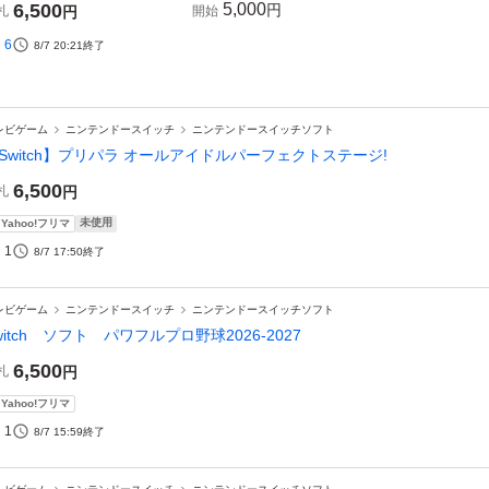
6,500
5,000
円
札
円
開始
6
8/7 20:21
終了
レビゲーム
ニンテンドースイッチ
ニンテンドースイッチソフト
Switch】プリパラ オールアイドルパーフェクトステージ!
6,500
札
円
未使用
Yahoo!フリマ
1
8/7 17:50
終了
レビゲーム
ニンテンドースイッチ
ニンテンドースイッチソフト
witch ソフト パワフルプロ野球2026-2027
6,500
札
円
Yahoo!フリマ
1
8/7 15:59
終了