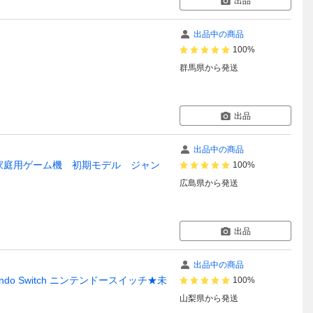
出品
出品中の商品
100%
群馬県
から発送
出品
出品中の商品
 本体 家庭用ゲーム機 初期モデル ジャン
100%
広島県
から発送
出品
出品中の商品
Nintendo Switch ニンテンドースイッチ★未
100%
山梨県
から発送