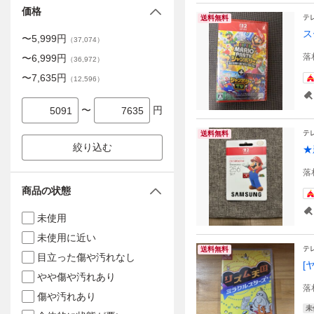
価格
テ
送料無料
ス
〜
5,999
円
（
37,074
）
落
〜
6,999
円
（
36,972
）
〜
7,635
円
（
12,596
）
〜
円
テ
送料無料
絞り込む
★
落
商品の状態
未使用
未使用に近い
テ
送料無料
目立った傷や汚れなし
[
やや傷や汚れあり
落
傷や汚れあり
未