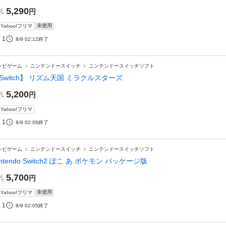
5,290
札
円
未使用
Yahoo!フリマ
1
8/9 02:12
終了
レビゲーム
ニンテンドースイッチ
ニンテンドースイッチソフト
Switch】 リズム天国 ミラクルスターズ
5,200
札
円
Yahoo!フリマ
1
8/9 02:06
終了
レビゲーム
ニンテンドースイッチ
ニンテンドースイッチソフト
intendo Switch2 ぽこ あ ポケモン パッケージ版
5,700
札
円
未使用
Yahoo!フリマ
1
8/9 02:05
終了