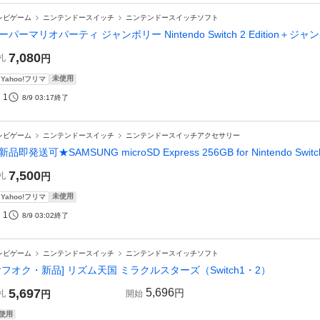
レビゲーム
ニンテンドースイッチ
ニンテンドースイッチソフト
ーパーマリオパーティ ジャンボリー Nintendo Switch 2 Edition＋ジャ
7,080
札
円
未使用
Yahoo!フリマ
1
8/9 03:17
終了
レビゲーム
ニンテンドースイッチ
ニンテンドースイッチアクセサリー
新品即発送可★SAMSUNG microSD Express 256GB for Nintendo Switc
7,500
札
円
未使用
Yahoo!フリマ
1
8/9 03:02
終了
レビゲーム
ニンテンドースイッチ
ニンテンドースイッチソフト
ヤフオク・新品] リズム天国 ミラクルスターズ（Switch1・2）
5,697
5,696
円
札
円
開始
使用