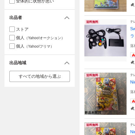
全体的に状態が悪い
出品者
テ
送料無料
S
ストア
ラ 
個人
（Yahoo!オークション）
個人
落
（Yahoo!フリマ）
出品地域
テ
送料無料
すべての地域から選ぶ
N
落
テ
送料無料
N