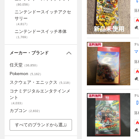
【
（
80,056
）
落
ニンテンドースイッチアクセ
サリー
（
4,817
）
ニンテンドースイッチ本体
（
1,769
）
テ
送料無料
マ
メーカー・ブランド
落
任天堂
（
36,850
）
Pokemon
（
5,162
）
スクウェア・エニックス
（
5,118
）
コナミデジタルエンタテインメ
テ
送料無料
ント
【
（
4,033
）
カプコン
（
2,832
）
落
すべてのブランドから選ぶ