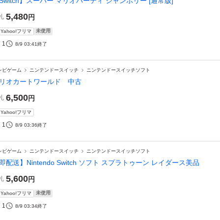
Switch】スーパー マリオパーティ ジャンボリー [通常版]
5,480
札
円
未使用
Yahoo!フリマ
1
8/9 03:41
終了
レビゲーム
ニンテンドースイッチ
ニンテンドースイッチソフト
リオカートワールド 中古
6,500
札
円
Yahoo!フリマ
1
8/9 03:36
終了
レビゲーム
ニンテンドースイッチ
ニンテンドースイッチソフト
即配送】Nintendo Switch ソフト スプラトゥーン レイダース美品
5,600
札
円
未使用
Yahoo!フリマ
1
8/9 03:34
終了