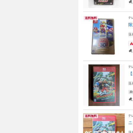
テ
送料無料
限
落
テ
【
落
未
テ
送料無料
ニ
落