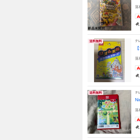
落
テ
送料無料
【
落
テ
送料無料
N
落