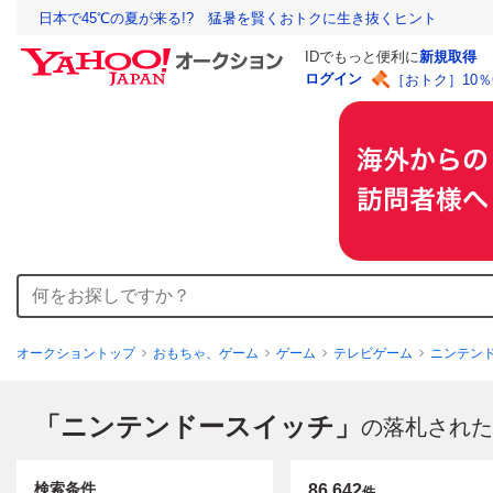
日本で45℃の夏が来る!? 猛暑を賢くおトクに生き抜くヒント
IDでもっと便利に
新規取得
ログイン
［おトク］10
オークショントップ
おもちゃ、ゲーム
ゲーム
テレビゲーム
ニンテン
「ニンテンドースイッチ」
の落札された
検索条件
86,642
件