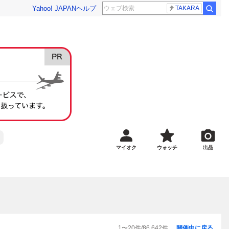
Yahoo! JAPAN
ヘルプ
TAKARA
マイオク
ウォッチ
出品
1
〜
20
件/
86,642
件
開催中に戻る