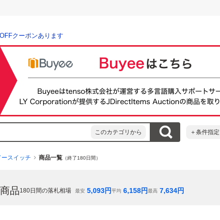
％OFFクーポンあります
このカテゴリから
＋条件指定
ドースイッチ
商品一覧
（終了180日間）
商品
5,093
円
6,158
円
7,634
円
180
日間の落札相場
最安
平均
最高