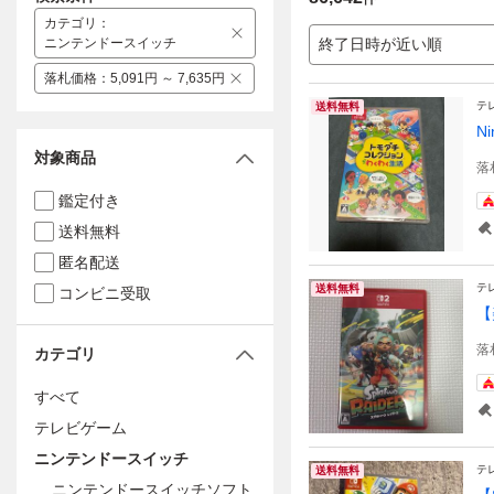
カテゴリ
：
ニンテンドースイッチ
終了日時が近い順
落札価格
：
5,091円 ～ 7,635円
テ
送料無料
N
対象商品
落
鑑定付き
送料無料
匿名配送
テ
送料無料
コンビニ受取
【
落
カテゴリ
すべて
テレビゲーム
ニンテンドースイッチ
テ
送料無料
ニンテンドースイッチソフト