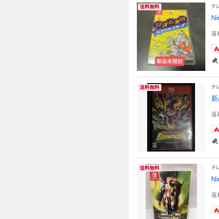
テ
送料無料
N
落
テ
送料無料
新
落
テ
送料無料
N
落