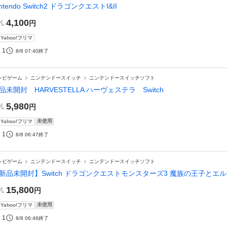
intendo Switch2 ドラゴンクエストI&II
4,100
札
円
Yahoo!フリマ
1
8/8 07:40
終了
レビゲーム
ニンテンドースイッチ
ニンテンドースイッチソフト
品未開封 HARVESTELLA ハーヴェステラ Switch
5,980
札
円
未使用
Yahoo!フリマ
1
8/8 06:47
終了
レビゲーム
ニンテンドースイッチ
ニンテンドースイッチソフト
新品未開封】Switch ドラゴンクエストモンスターズ3 魔族の王子とエ
15,800
札
円
未使用
Yahoo!フリマ
1
8/8 06:46
終了