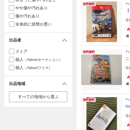
テ
送料無料
やや傷や汚れあり
【
傷や汚れあり
落
全体的に状態が悪い
出品者
ストア
テ
送料無料
ニ
個人
（Yahoo!オークション）
個人
（Yahoo!フリマ）
落
出品地域
すべての地域から選ぶ
テ
送料無料
N
落