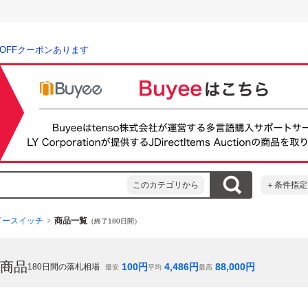
％OFFクーポンあります
このカテゴリから
＋条件指定
ドースイッチ
商品一覧
（終了180日間）
商品
100
円
4,486
円
88,000
円
180
日間の落札相場
最安
平均
最高