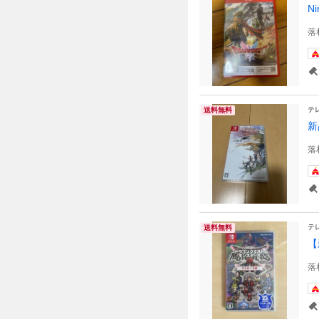
N
落
テ
送料無料
新
落
テ
送料無料
【
落