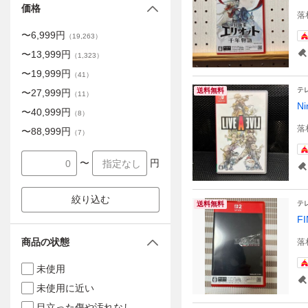
価格
落
〜
6,999
円
（
19,263
）
〜
13,999
円
（
1,323
）
〜
19,999
円
（
41
）
テ
送料無料
〜
27,999
円
（
11
）
N
〜
40,999
円
（
8
）
落
〜
88,999
円
（
7
）
〜
円
絞り込む
テ
送料無料
F
商品の状態
落
未使用
未使用に近い
目立った傷や汚れなし