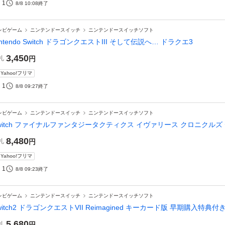
1
8/8 10:08
終了
レビゲーム
ニンテンドースイッチ
ニンテンドースイッチソフト
intendo Switch ドラゴンクエストIII そして伝説へ… ドラクエ3
3,450
札
円
Yahoo!フリマ
1
8/8 09:27
終了
レビゲーム
ニンテンドースイッチ
ニンテンドースイッチソフト
witch ファイナルファンタジータクティクス イヴァリース クロニクル
8,480
札
円
Yahoo!フリマ
1
8/8 09:23
終了
レビゲーム
ニンテンドースイッチ
ニンテンドースイッチソフト
witch2 ドラゴンクエストVII Reimagined キーカード版 早期購入特典付
5,680
札
円