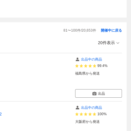
81
〜
100
件/
20,653
件
開催中に戻る
20件表示
出品中の商品
99.4%
福島県
から発送
出品
出品中の商品
2
100%
大阪府
から発送