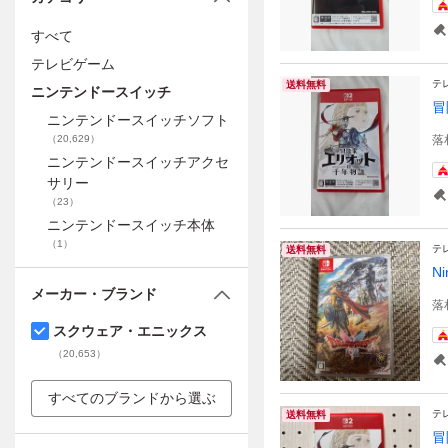
すべて
テレビゲーム
テ
送料無料
ニンテンドースイッチ
冒
ニンテンドースイッチソフト
（
20,629
）
落
ニンテンドースイッチアクセ
サリー
（
23
）
ニンテンドースイッチ本体
（
1
）
テ
送料無料
N
メーカー・ブランド
落
スクウェア・エニックス
（
20,653
）
すべてのブランドから選ぶ
テ
送料無料
冒