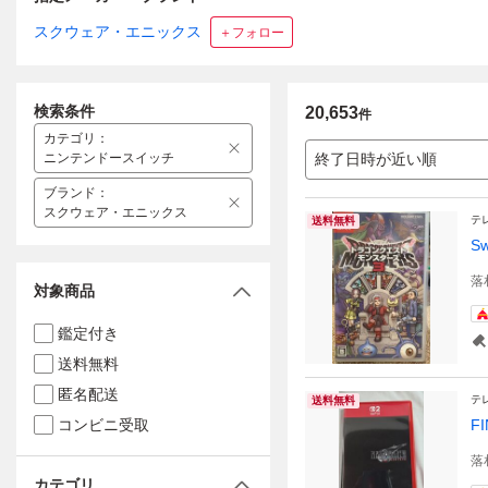
スクウェア・エニックス
＋フォロー
検索条件
20,653
件
カテゴリ
：
ニンテンドースイッチ
終了日時が近い順
ブランド
：
スクウェア・エニックス
テ
送料無料
S
落
対象商品
鑑定付き
送料無料
匿名配送
テ
送料無料
コンビニ受取
F
落
カテゴリ