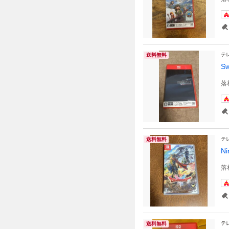
テ
送料無料
S
落
テ
送料無料
N
落
テ
送料無料