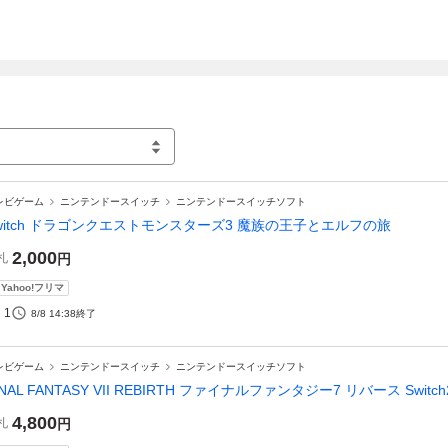
レビゲーム
ニンテンドースイッチ
ニンテンドースイッチソフト
witch ドラゴンクエストモンスターズ3 魔族の王子とエルフの旅
2,000
札
円
Yahoo!フリマ
1
8/8 14:38
終了
レビゲーム
ニンテンドースイッチ
ニンテンドースイッチソフト
INAL FANTASY VII REBIRTH ファイナルファンタジー7 リバース Switch
4,800
札
円