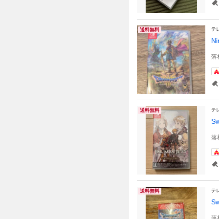
テ
送料無料
N
落
テ
送料無料
S
落
テ
送料無料
S
落