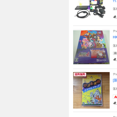
付
落
テ
H
落
未
テ
送料無料
[
落