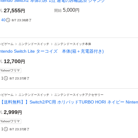
intendo Switch2 本体のみ 1点 通電のみ確認済 ジャンク
27,555
5,000
円
札
円
開始
40
8/7 23:38
終了
レビゲーム
ニンテンドースイッチ
ニンテンドースイッチ本体
intendo Switch Lite ターコイズ 本体(箱＋充電器付き)
12,700
札
円
Yahoo!フリマ
1
8/7 23:37
終了
レビゲーム
ニンテンドースイッチ
ニンテンドースイッチアクセサリー
【送料無料】】Switch2/PC用 ホリパッドTURBO HORI ネイビー Ninten
2,999
札
円
Yahoo!フリマ
1
8/7 23:37
終了