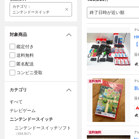
カテゴリ
：
ニンテンドースイッチ
終了日時が近い順
テ
対象商品
H
【
鑑定付き
落
送料無料
匿名配送
コンビニ受取
テ
送料無料
新
カテゴリ
落
すべて
テレビゲーム
ニンテンドースイッチ
ニンテンドースイッチソフト
テ
送料無料
（
334,817
）