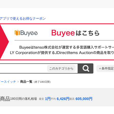
アプリで使えるお得なクーポン
このカテゴリから
＋条件指定
ドースイッチ
商品一覧
（終了180日間）
商品
1
円
6,426
円
605,000
円
180
日間の落札相場
最安
平均
最高