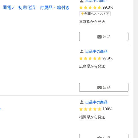
出品中の商品
7971 通電○ 初期化済 付属品・箱付き
99.3%
年間ベストストア
東京都
から発送
出品
出品中の商品
97.9%
広島県
から発送
出品
出品中の商品
み
100%
福岡県
から発送