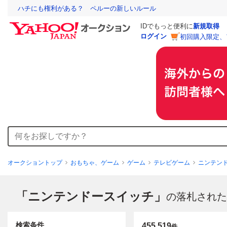
ハチにも権利がある？ ペルーの新しいルール
IDでもっと便利に
新規取得
ログイン
初回購入限定、
オークショントップ
おもちゃ、ゲーム
ゲーム
テレビゲーム
ニンテン
「ニンテンドースイッチ」
の落札された
検索条件
455,519
件