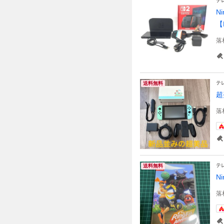
テ
N
【
落
テ
送料無料
超
落
テ
送料無料
N
落