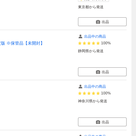
東京都
から発送
出品
出品中の商品
回限定版 ※保管品【未開封】
100%
静岡県
から発送
出品
出品中の商品
100%
神奈川県
から発送
出品