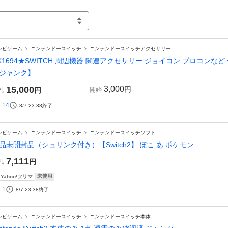
レビゲーム
ニンテンドースイッチ
ニンテンドースイッチアクセサリー
K1694★SWITCH 周辺機器 関連アクセサリー ジョイコン プロコンな
ジャンク】
15,000
3,000
円
札
円
開始
14
8/7 23:38
終了
レビゲーム
ニンテンドースイッチ
ニンテンドースイッチソフト
品未開封品（シュリンク付き）【Switch2】 ぽこ あ ポケモン
7,111
札
円
未使用
Yahoo!フリマ
1
8/7 23:38
終了
レビゲーム
ニンテンドースイッチ
ニンテンドースイッチ本体