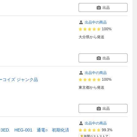
出品
出品中の商品
100%
大分県
から発送
出品
出品中の商品
A ターコイズ ジャンク品
100%
東京都
から発送
出品
出品中の商品
3ED. HEG-001 通電○ 初期化済
99.3%
年間ベストストア