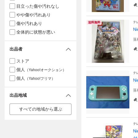
目立った傷や汚れなし
やや傷や汚れあり
テ
送料無料
傷や汚れあり
N
全体的に状態が悪い
落
出品者
ストア
個人
（Yahoo!オークション）
テ
個人
（Yahoo!フリマ）
N
落
出品地域
すべての地域から選ぶ
テ
N