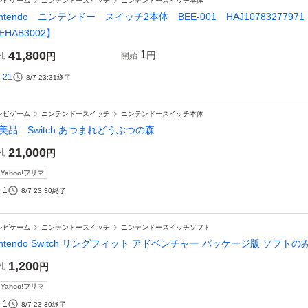
レビゲーム
ニンテンドースイッチ
ニンテンドースイッチ本体
intendo ニンテンドー スイッチ2本体 BEE-001 HAJ1078327
EHAB3002】
41,800
1
円
札
円
開始
21
8/7 23:31
終了
レビゲーム
ニンテンドースイッチ
ニンテンドースイッチ本体
美品 Switch あつまれどうぶつの森
21,000
札
円
Yahoo!フリマ
1
8/7 23:30
終了
レビゲーム
ニンテンドースイッチ
ニンテンドースイッチソフト
intendo Switch リングフィット アドベンチャー パッケージ版 ソフトの
1,200
札
円
Yahoo!フリマ
1
8/7 23:30
終了