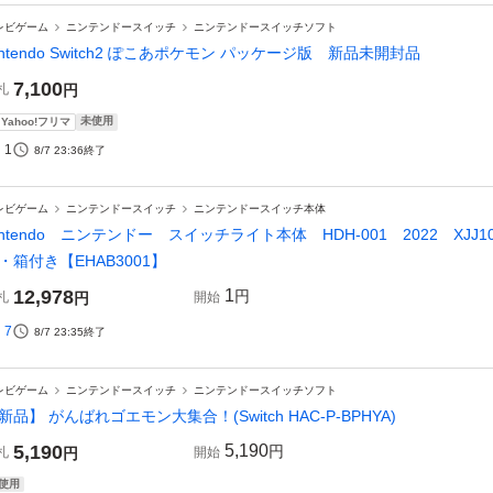
レビゲーム
ニンテンドースイッチ
ニンテンドースイッチソフト
intendo Switch2 ぽこあポケモン パッケージ版 新品未開封品
7,100
札
円
未使用
Yahoo!フリマ
1
8/7 23:36
終了
レビゲーム
ニンテンドースイッチ
ニンテンドースイッチ本体
intendo ニンテンドー スイッチライト本体 HDH-001 2022 XJJ1
・箱付き【EHAB3001】
12,978
1
円
札
円
開始
7
8/7 23:35
終了
レビゲーム
ニンテンドースイッチ
ニンテンドースイッチソフト
新品】 がんばれゴエモン大集合！(Switch HAC-P-BPHYA)
5,190
5,190
円
札
円
開始
使用