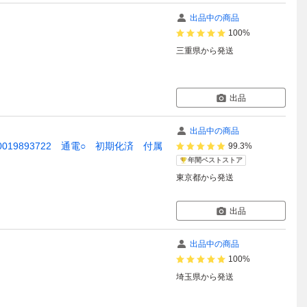
出品中の商品
100%
三重県
から発送
出品
出品中の商品
0019893722 通電○ 初期化済 付属
99.3%
年間ベストストア
東京都
から発送
出品
出品中の商品
100%
埼玉県
から発送