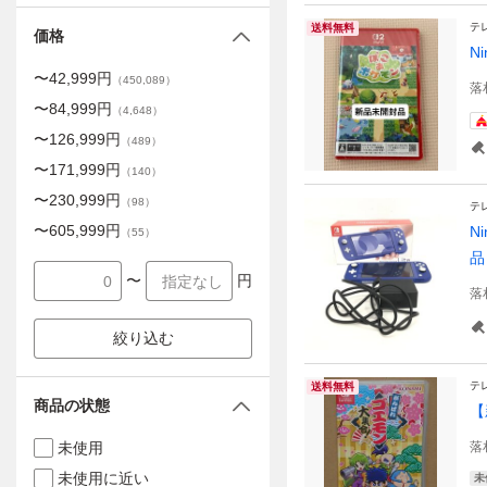
テ
送料無料
価格
N
〜
42,999
円
（
450,089
）
落
〜
84,999
円
（
4,648
）
〜
126,999
円
（
489
）
〜
171,999
円
（
140
）
〜
230,999
円
（
98
）
テ
〜
605,999
円
N
（
55
）
品
〜
円
落
絞り込む
テ
送料無料
商品の状態
【
未使用
落
未使用に近い
未