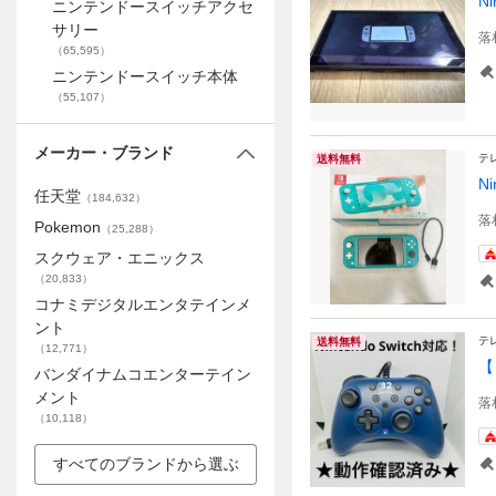
N
ニンテンドースイッチアクセ
サリー
落
（
65,595
）
ニンテンドースイッチ本体
（
55,107
）
メーカー・ブランド
テ
送料無料
N
任天堂
（
184,632
）
落
Pokemon
（
25,288
）
スクウェア・エニックス
（
20,833
）
コナミデジタルエンタテインメ
ント
テ
送料無料
（
12,771
）
【
バンダイナムコエンターテイン
メント
落
（
10,118
）
すべてのブランドから選ぶ