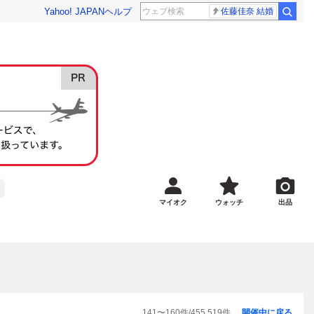
Yahoo! JAPAN
ヘルプ
佐藤佳奈 結婚
マイオク
ウォッチ
出品
141
〜
160
件/
455,519
件
開催中に戻る