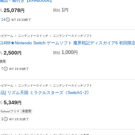
属品・箱付き【EHAB3006】
25,078
1
円
札
円
開始
14
8/7 23:33
終了
レビゲーム
ニンテンドースイッチ
ニンテンドースイッチソフト
K1488★Nintendo Switch ゲームソフト 魔界戦記ディスガイア6 初
2,500
1,000
円
札
円
開始
使用
7
8/7 23:33
終了
レビゲーム
ニンテンドースイッチ
ニンテンドースイッチソフト
新品] リズム天国 ミラクルスターズ（Switch1･2）
5,349
札
円
未使用
Yahoo!フリマ
1
8/7 23:31
終了