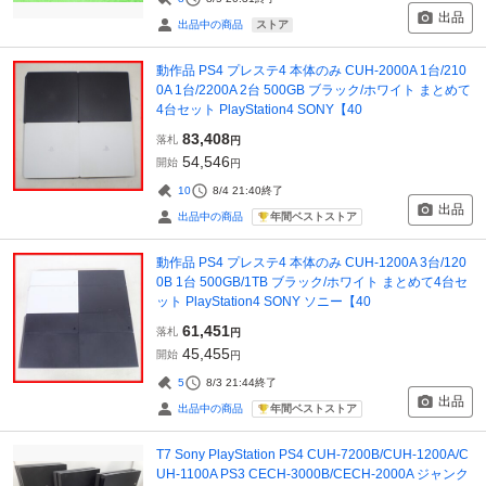
出品
ストア
出品中の商品
動作品 PS4 プレステ4 本体のみ CUH-2000A 1台/210
0A 1台/2200A 2台 500GB ブラック/ホワイト まとめて
4台セット PlayStation4 SONY【40
83,408
落札
円
54,546
開始
円
10
8/4 21:40
終了
出品
年間ベストストア
出品中の商品
動作品 PS4 プレステ4 本体のみ CUH-1200A 3台/120
0B 1台 500GB/1TB ブラック/ホワイト まとめて4台セ
ット PlayStation4 SONY ソニー【40
61,451
落札
円
45,455
開始
円
5
8/3 21:44
終了
出品
年間ベストストア
出品中の商品
T7 Sony PlayStation PS4 CUH-7200B/CUH-1200A/C
UH-1100A PS3 CECH-3000B/CECH-2000A ジャンク