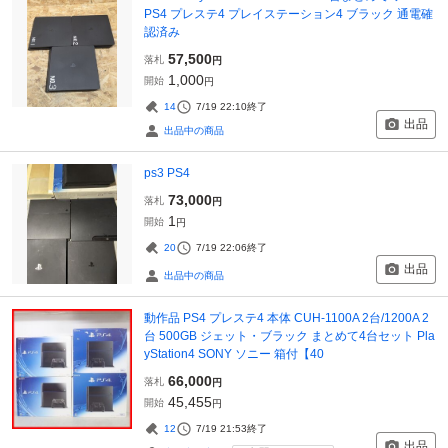
PS4 プレステ4 プレイステーション4 ブラック 通電確
認済み
57,500
落札
円
1,000
開始
円
14
7/19 22:10
終了
出品
出品中の商品
ps3 PS4
73,000
落札
円
1
開始
円
20
7/19 22:06
終了
出品
出品中の商品
動作品 PS4 プレステ4 本体 CUH-1100A 2台/1200A 2
台 500GB ジェット・ブラック まとめて4台セット Pla
yStation4 SONY ソニー 箱付【40
66,000
落札
円
45,455
開始
円
12
7/19 21:53
終了
出品