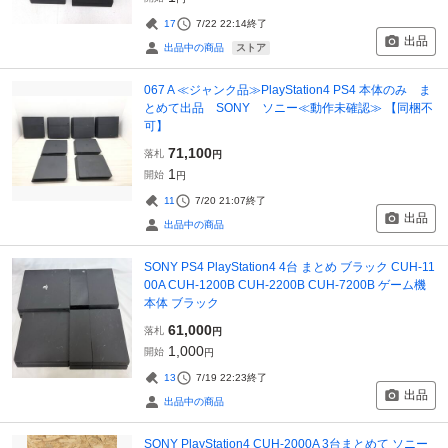
17
7/22 22:14
終了
出品
ストア
出品中の商品
067 A ≪ジャンク品≫PlayStation4 PS4 本体のみ ま
とめて出品 SONY ソニー≪動作未確認≫ 【同梱不
可】
71,100
落札
円
1
開始
円
11
7/20 21:07
終了
出品
出品中の商品
SONY PS4 PlayStation4 4台 まとめ ブラック CUH-11
00A CUH-1200B CUH-2200B CUH-7200B ゲーム機
本体 ブラック
61,000
落札
円
1,000
開始
円
13
7/19 22:23
終了
出品
出品中の商品
SONY PlayStation4 CUH-2000A 3台まとめて ソニー