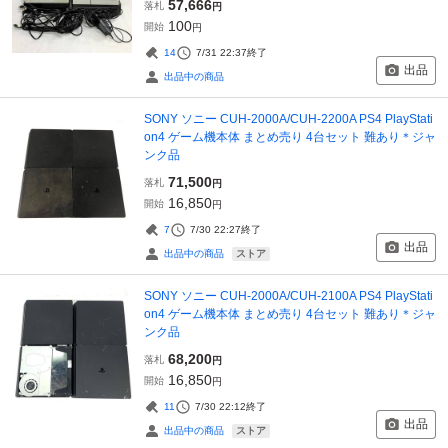
57,666
落札
円
100
開始
円
14
7/31 22:37
終了
出品
出品中の商品
SONY ソニー CUH-2000A/CUH-2200A PS4 PlayStati
on4 ゲーム機本体 まとめ売り 4台セット 難あり＊ジャ
ンク品
71,500
落札
円
16,850
開始
円
7
7/30 22:27
終了
出品
ストア
出品中の商品
SONY ソニー CUH-2000A/CUH-2100A PS4 PlayStati
on4 ゲーム機本体 まとめ売り 4台セット 難あり＊ジャ
ンク品
68,200
落札
円
16,850
開始
円
11
7/30 22:12
終了
出品
ストア
出品中の商品