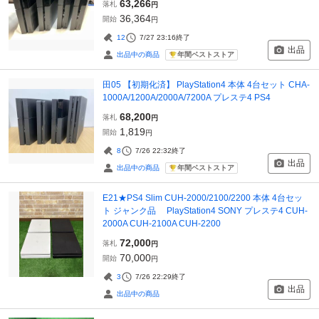
63,266
落札
円
36,364
開始
円
12
7/27 23:16
終了
出品
年間ベストストア
出品中の商品
田05 【初期化済】 PlayStation4 本体 4台セット CHA-
1000A/1200A/2000A/7200A プレステ4 PS4
68,200
落札
円
1,819
開始
円
8
7/26 22:32
終了
出品
年間ベストストア
出品中の商品
E21★PS4 Slim CUH-2000/2100/2200 本体 4台セッ
ト ジャンク品 PlayStation4 SONY プレステ4 CUH-
2000A CUH-2100A CUH-2200
72,000
落札
円
70,000
開始
円
3
7/26 22:29
終了
出品
出品中の商品