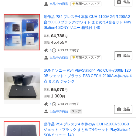
出品
年間ベストストア
出品中の商品
動作品 PS4 プレステ4 本体 CUH-1100A 2台/1200A 2
台 500GB ブラック/ホワイト まとめて4台セット Play
Station4 SONY ソニー 箱説付【40
64,788
落札
円
45,455
開始
円
6
7/13 21:35
終了
出品
年間ベストストア
出品中の商品
SONY ソニー PS4 PlayStation4 Pro CUH-7000B 120
0B ジェット・ブラック PS3 CECH-2100A 本体のみ 4
点 まとめ ジャンク
65,070
落札
円
1,000
開始
円
6
7/13 21:32
終了
出品
ストア
出品中の商品
動作品 PS4 プレステ4 本体のみ CUH-2100A 500GB
ジェット・ブラック まとめて4台セット PlayStation4
SONY ソニー【40