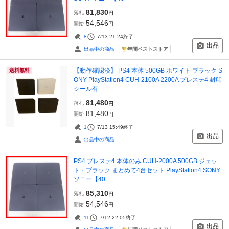
81,830
落札
円
54,546
開始
円
8
7/13 21:24
終了
出品
年間ベストストア
出品中の商品
【動作確認済】 PS4 本体 500GB ホワイト ブラック S
送料無料
ONY PlayStation4 CUH-2100A 2200A プレステ4 封印
シール有
81,480
落札
円
81,480
開始
円
1
7/13 15:49
終了
出品
出品中の商品
PS4 プレステ4 本体のみ CUH-2000A 500GB ジェッ
ト・ブラック まとめて4台セット PlayStation4 SONY
ソニー【40
85,310
落札
円
54,546
開始
円
11
7/12 22:05
終了
出品