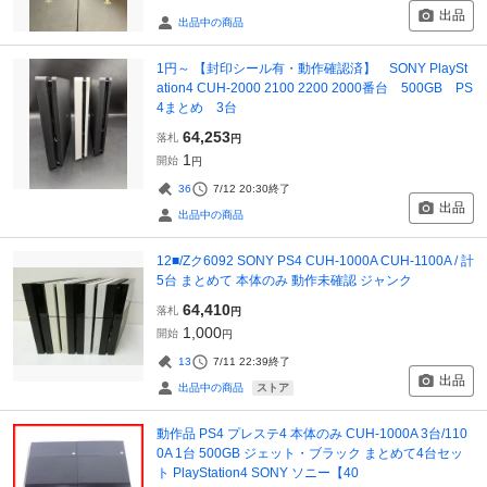
出品
出品中の商品
1円～ 【封印シール有・動作確認済】 SONY PlaySt
ation4 CUH-2000 2100 2200 2000番台 500GB PS
4まとめ 3台
64,253
落札
円
1
開始
円
36
7/12 20:30
終了
出品
出品中の商品
12■/Zク6092 SONY PS4 CUH-1000A CUH-1100A / 計
5台 まとめて 本体のみ 動作未確認 ジャンク
64,410
落札
円
1,000
開始
円
13
7/11 22:39
終了
出品
ストア
出品中の商品
動作品 PS4 プレステ4 本体のみ CUH-1000A 3台/110
0A 1台 500GB ジェット・ブラック まとめて4台セッ
ト PlayStation4 SONY ソニー【40