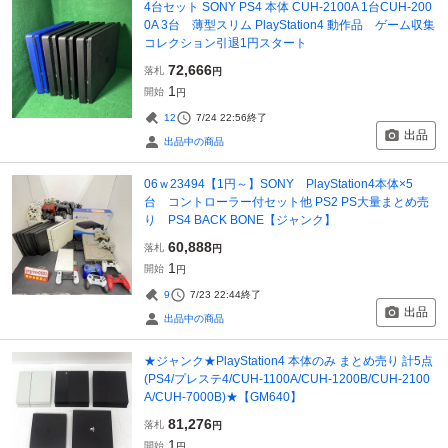
4台セット SONY PS4 本体 CUH-2100A 1台CUH-200
0A 3台 薄型スリム PlayStation4 動作品 ゲーム収集
コレクション引退1円スタート
72,666
落札
円
1
開始
円
12
7/24 22:56
終了
出品
出品中の商品
06ｗ23494【1円～】SONY PlayStation4本体×5
台 コントローラー付セット他 PS2 PS大量まとめ売
り PS4 BACK BONE【ジャンク】
60,888
落札
円
1
開始
円
9
7/23 22:44
終了
出品
出品中の商品
★ジャンク★PlayStation4 本体のみ まとめ売り 計5点
(PS4/プレステ4/CUH-1100A/CUH-1200B/CUH-2100
A/CUH-7000B)★【GM640】
81,276
落札
円
1
開始
円