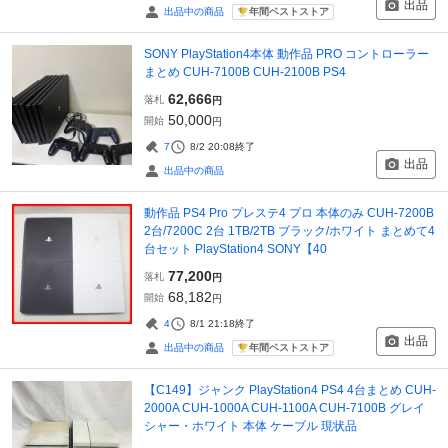
出品
年間ベストストア
出品中の商品
SONY PlayStation4本体 動作品 PRO コントローラー
まとめ CUH-7100B CUH-2100B PS4
62,666
落札
円
50,000
開始
円
7
8/2 20:08
終了
出品
出品中の商品
動作品 PS4 Pro プレステ4 プロ 本体のみ CUH-7200B
2台/7200C 2台 1TB/2TB ブラック/ホワイト まとめて4
台セット PlayStation4 SONY【40
77,200
落札
円
68,182
開始
円
4
8/1 21:18
終了
出品
年間ベストストア
出品中の商品
【C149】ジャンク PlayStation4 PS4 4台まとめ CUH-
2000A CUH-1000A CUH-1100A CUH-7100B グレイ
シャー・ホワイト 本体 ケーブル 現状品