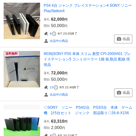
PS4 4台 ジャンク プレイステーション4 SONY ソニー
PlayStation4
62,000
落札
円
50,000
開始
円
8
8/7 23:05
終了
出品
出品中の商品
9036|SONY PS5 本体 スリム 新型 CFI-2000A01 プレ
送料無料
イステーション5 コントローラー 1個 箱,取説 配線 現
状品
72,000
落札
円
50,000
開始
円
13
8/5 22:46
終了
出品
出品中の商品
◇SONY ソニー PS4/2台 PS3/3台 本体 ゲーム
機 計5台セット ジャンク 部品取り◇26-8-X156
63,310
落札
円
2,000
開始
円
8
8/5 20:31
終了