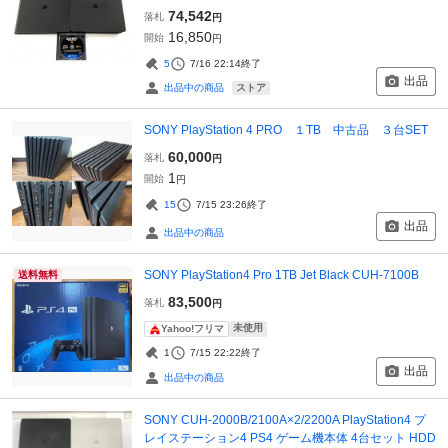
74,542
落札
円
16,850
開始
円
5
7/16 22:14
終了
出品
ストア
出品中の商品
SONY PlayStation 4 PRO １TB 中古品 ３台SET
60,000
落札
円
1
開始
円
15
7/15 23:26
終了
出品
出品中の商品
SONY PlayStation4 Pro 1TB Jet Black CUH-7100B
送料無料
83,500
落札
円
未使用
Yahoo!フリマ
1
7/15 22:22
終了
出品
出品中の商品
SONY CUH-2000B/2100A×2/2200A PlayStation4 プ
レイステーション4 PS4 ゲーム機本体 4台セット HDD