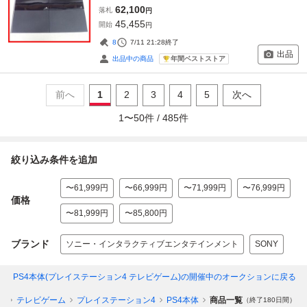
62,100
落札
円
45,455
開始
円
8
7/11 21:28
終了
出品
年間ベストストア
出品中の商品
前へ
1
2
3
4
5
次へ
1
〜
50
件 /
485
件
絞り込み条件を追加
〜61,999円
〜66,999円
〜71,999円
〜76,999円
価格
〜81,999円
〜85,800円
ブランド
ソニー・インタラクティブエンタテインメント
SONY
PS4本体(プレイステーション4 テレビゲーム)
の開催中のオークションに戻る
ム
テレビゲーム
プレイステーション4
PS4本体
商品一覧
（終了180日間）