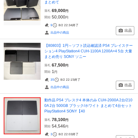
まとめて
69,000
落札
円
50,000
開始
円
9
8/2 22:34
終了
出品
出品中の商品
【80803】1円～ソフト読込確認済 PS4 プレイステー
ション4 PlayStation4 CUH-1100A 1200A×4 5台 大量
まとめ売り SONY ソニー
67,500
落札
円
1
開始
円
35
8/2 22:15
終了
出品
出品中の商品
動作品 PS4 プレステ4 本体のみ CUH-2000A 2台/210
0A 2台 500GB ブラック/ホワイト まとめて4台セット
PlayStation4 SONY【40
78,100
落札
円
54,546
開始
円
3
8/2 22:03
終了