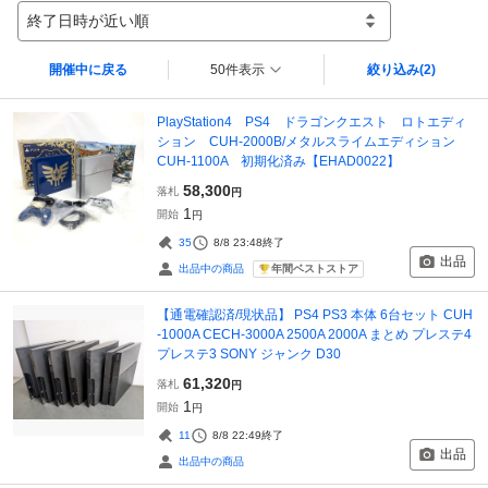
終了日時が近い順
開催中に戻る
50件表示
絞り込み
(2)
PlayStation4 PS4 ドラゴンクエスト ロトエディ
ション CUH-2000B/メタルスライムエディション
CUH-1100A 初期化済み【EHAD0022】
58,300
落札
円
1
開始
円
35
8/8 23:48
終了
出品
年間ベストストア
出品中の商品
【通電確認済/現状品】 PS4 PS3 本体 6台セット CUH
-1000A CECH-3000A 2500A 2000A まとめ プレステ4
プレステ3 SONY ジャンク D30
61,320
落札
円
1
開始
円
11
8/8 22:49
終了
出品
出品中の商品