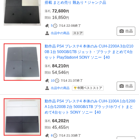
搭載 まとめ売り 難あり＊ジャンク品
72,600
落札
円
16,850
開始
円
5
7/14 22:08
終了
出品
ストア
出品中の商品
動作品 PS4 プレステ4 本体のみ CUH-2200A 3台/210
0B 1台 500GB/1TB ジェット・ブラック まとめて4台
セット PlayStation4 SONY ソニー【40
84,210
落札
円
54,546
開始
円
10
7/14 21:37
終了
出品
年間ベストストア
出品中の商品
動作品 PS4 プレステ4 本体のみ CUH-1100A 1台/1200
A 1台/1200B 2台 500GB/1TB ブラック/ホワイト まと
めて4台セット SONY ソニー【40
64,202
落札
円
45,455
開始
円
8
7/14 21:33
終了