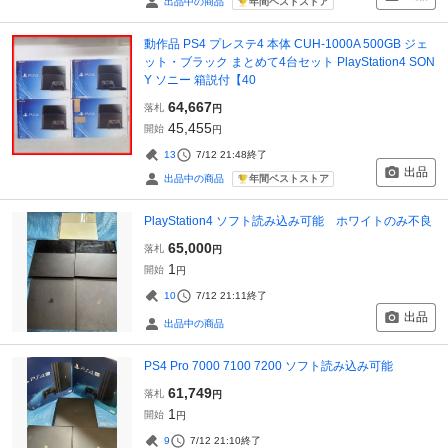
年間ベストストア
出品中の商品
動作品 PS4 プレステ4 本体 CUH-1000A 500GB ジェ
ット・ブラック まとめて4台セット PlayStation4 SON
Y ソニー 箱説付【40
64,667
落札
円
45,455
開始
円
13
7/12 21:48
終了
出品
年間ベストストア
出品中の商品
PlayStation4 ソフト読み込み可能 ホワイトのみ不良
65,000
落札
円
1
開始
円
10
7/12 21:11
終了
出品
出品中の商品
PS4 Pro 7000 7100 7200 ソフト読み込み可能
61,749
落札
円
1
開始
円
9
7/12 21:10
終了