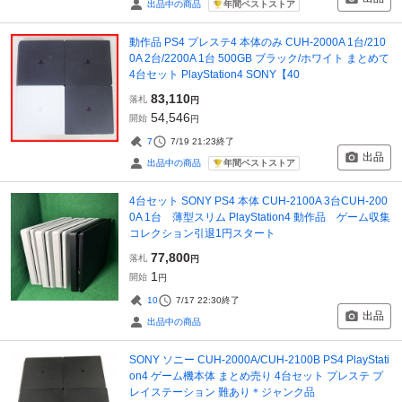
年間ベストストア
出品中の商品
動作品 PS4 プレステ4 本体のみ CUH-2000A 1台/210
0A 2台/2200A 1台 500GB ブラック/ホワイト まとめて
4台セット PlayStation4 SONY【40
83,110
落札
円
54,546
開始
円
7
7/19 21:23
終了
出品
年間ベストストア
出品中の商品
4台セット SONY PS4 本体 CUH-2100A 3台CUH-200
0A 1台 薄型スリム PlayStation4 動作品 ゲーム収集
コレクション引退1円スタート
77,800
落札
円
1
開始
円
10
7/17 22:30
終了
出品
出品中の商品
SONY ソニー CUH-2000A/CUH-2100B PS4 PlayStati
on4 ゲーム機本体 まとめ売り 4台セット プレステ プ
レイステーション 難あり＊ジャンク品