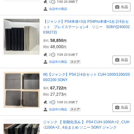
1
7/30 20:38
終了
出品
出品中の商品
【ジャンク】PS4本体×3台 PS4Pro本体×1台 計4台セ
ット プレイステーション4 ソニー SONY[240032
038272]
58,850
落札
円
48,000
開始
円
2
7/28 22:01
終了
出品
ストア
出品中の商品
W)【ジャンク】PS4 計4台セット CUH-1000/1200/20
00/2200 SONY
67,722
落札
円
27,273
開始
円
3
7/28 21:20
終了
出品
ストア
出品中の商品
ジャンク 【 初期化済み 】 PS4 CUH-1000A ×2 , CUH
-1100A ×2 , 4台まとめ ソニー SONY ジャンク