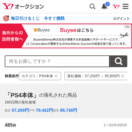
i
毎日引けるくじ 今すぐ挑戦
ログイン
検索条件
カテゴリ
：
PS4本体
落札価格
：
57,200円 ～ 85,800円
「PS4本体」
の落札された商品
180
日間の落札相場
57,200
円
70,422
円
85,730
円
最安
平均
最高
485
1
〜
50
件/
485
件
件